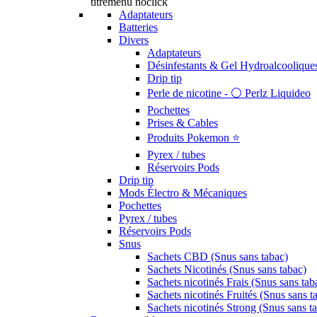
titremenu noclick
Adaptateurs
Batteries
Divers
Adaptateurs
Désinfestants & Gel Hydroalcoolique
Drip tip
Perle de nicotine - ⚪️ Perlz Liquideo
Pochettes
Prises & Cables
Produits Pokemon ⭐️
Pyrex / tubes
Réservoirs Pods
Drip tip
Mods Électro & Mécaniques
Pochettes
Pyrex / tubes
Réservoirs Pods
Snus
Sachets CBD (Snus sans tabac)
Sachets Nicotinés (Snus sans tabac)
Sachets nicotinés Frais (Snus sans tab
Sachets nicotinés Fruités (Snus sans t
Sachets nicotinés Strong (Snus sans t