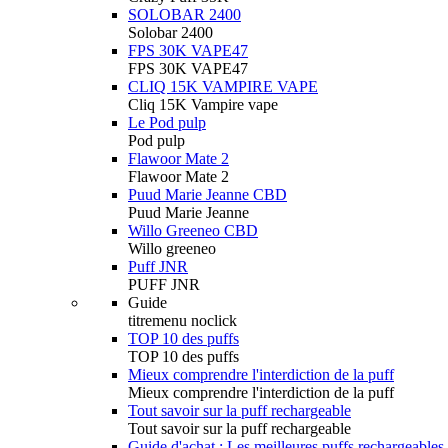
SOLOBAR 2400
Solobar 2400
FPS 30K VAPE47
FPS 30K VAPE47
CLIQ 15K VAMPIRE VAPE
Cliq 15K Vampire vape
Le Pod pulp
Pod pulp
Flawoor Mate 2
Flawoor Mate 2
Puud Marie Jeanne CBD
Puud Marie Jeanne
Willo Greeneo CBD
Willo greeneo
Puff JNR
PUFF JNR
Guide
titremenu noclick
TOP 10 des puffs
TOP 10 des puffs
Mieux comprendre l'interdiction de la puff
Mieux comprendre l'interdiction de la puff
Tout savoir sur la puff rechargeable
Tout savoir sur la puff rechargeable
Guide d'achat : Les meilleures puffs rechargeables