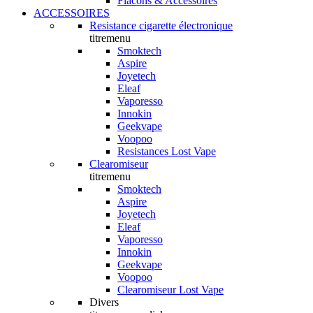
Flacons & Accessoires
ACCESSOIRES
Resistance cigarette électronique
titremenu
Smoktech
Aspire
Joyetech
Eleaf
Vaporesso
Innokin
Geekvape
Voopoo
Resistances Lost Vape
Clearomiseur
titremenu
Smoktech
Aspire
Joyetech
Eleaf
Vaporesso
Innokin
Geekvape
Voopoo
Clearomiseur Lost Vape
Divers