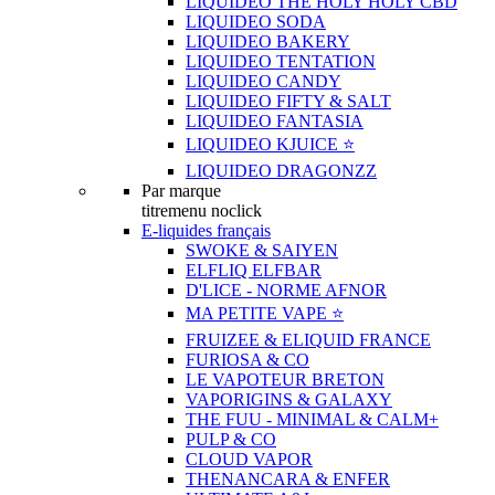
LIQUIDEO THE HOLY HOLY CBD
LIQUIDEO SODA
LIQUIDEO BAKERY
LIQUIDEO TENTATION
LIQUIDEO CANDY
LIQUIDEO FIFTY & SALT
LIQUIDEO FANTASIA
LIQUIDEO KJUICE ⭐️
LIQUIDEO DRAGONZZ
Par marque
titremenu noclick
E-liquides français
SWOKE & SAIYEN
ELFLIQ ELFBAR
D'LICE - NORME AFNOR
MA PETITE VAPE ⭐️
FRUIZEE & ELIQUID FRANCE
FURIOSA & CO
LE VAPOTEUR BRETON
VAPORIGINS & GALAXY
THE FUU - MINIMAL & CALM+
PULP & CO
CLOUD VAPOR
THENANCARA & ENFER