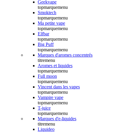
Geekvape
topmarquemenu
Smoktech
topmarquemenu
Ma petite vape
topmarquemenu
Elfbar
topmarquemenu
Big Puff
topmarquemenu
Marques d'aromes concentrés
titremenu
Aromes et liquides
topmarquemenu
Full moon
topmarquemenu
Vincent dans les vapes
topmarquemenu
Vampire vape
topmarquemenu
T-juice
topmarquemenu
Marques d'e-liquides
titremenu
Liquideo