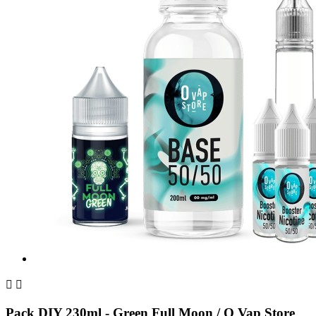


Pack DIY 230ml - Green Full Moon / O Vap Store