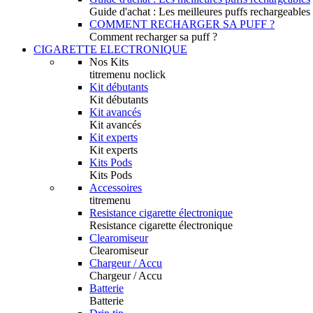
Guide d'achat : Les meilleures puffs rechargeables
COMMENT RECHARGER SA PUFF ?
Comment recharger sa puff ?
CIGARETTE ELECTRONIQUE
Nos Kits
titremenu noclick
Kit débutants
Kit débutants
Kit avancés
Kit avancés
Kit experts
Kit experts
Kits Pods
Kits Pods
Accessoires
titremenu
Resistance cigarette électronique
Resistance cigarette électronique
Clearomiseur
Clearomiseur
Chargeur / Accu
Chargeur / Accu
Batterie
Batterie