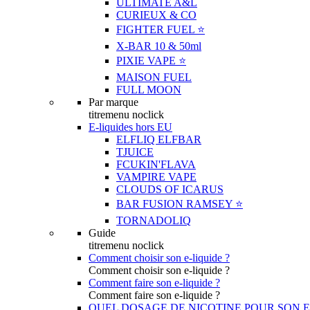
ULTIMATE A&L
CURIEUX & CO
FIGHTER FUEL ⭐️
X-BAR 10 & 50ml
PIXIE VAPE ⭐️
MAISON FUEL
FULL MOON
Par marque
titremenu noclick
E-liquides hors EU
ELFLIQ ELFBAR
TJUICE
FCUKIN'FLAVA
VAMPIRE VAPE
CLOUDS OF ICARUS
BAR FUSION RAMSEY ⭐️
TORNADOLIQ
Guide
titremenu noclick
Comment choisir son e-liquide ?
Comment choisir son e-liquide ?
Comment faire son e-liquide ?
Comment faire son e-liquide ?
QUEL DOSAGE DE NICOTINE POUR SON E