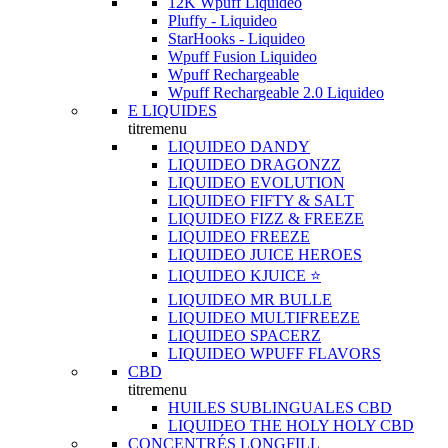
12K Wpuff Liquideo
Pluffy - Liquideo
StarHooks - Liquideo
Wpuff Fusion Liquideo
Wpuff Rechargeable
Wpuff Rechargeable 2.0 Liquideo
E LIQUIDES
titremenu
LIQUIDEO DANDY
LIQUIDEO DRAGONZZ
LIQUIDEO EVOLUTION
LIQUIDEO FIFTY & SALT
LIQUIDEO FIZZ & FREEZE
LIQUIDEO FREEZE
LIQUIDEO JUICE HEROES
LIQUIDEO KJUICE ⭐️
LIQUIDEO MR BULLE
LIQUIDEO MULTIFREEZE
LIQUIDEO SPACERZ
LIQUIDEO WPUFF FLAVORS
CBD
titremenu
HUILES SUBLINGUALES CBD
LIQUIDEO THE HOLY HOLY CBD
CONCENTRÉS LONGFILL