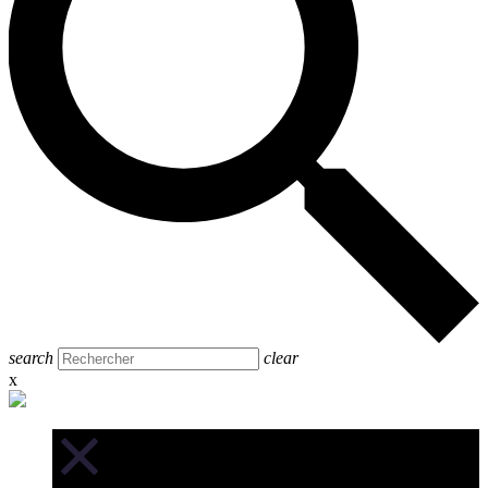
search
clear
x