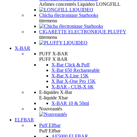
Arômes concentrés Liquideo LONGFILL
Chicha électronique Starhooks
titremenu
CIGARETTE ELECTRONIQUE PLUFFY
titremenu
X-BAR
PUFF X-BAR
PUFF X BAR
X-Bar Click & Puff
X-Bar 650 Rechargeable
X-Bar X-Line 15K
X Bar X-One Pro 15K
X-BAR - CUB-X 6K
E-liquides X-Bar
E-liquide Xbar
X-BAR 10 & 50ml
Nouveautés
ELFBAR
Puff Elfbar
Puff Elfbar
AF5000 ELFBAR