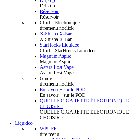
Drip tip
Drip tip
Réservoir
Réservoir
Chicha Electronique
titremenu noclick
X-Shisha X-Bar
X-Shisha X-Bar
StarHooks Liquideo
Chicha StarHooks Liquideo
Magnum Aspire
Magnum Aspire
Astara Lost Vape
Astara Lost Vape
Guide
titremenu noclick
En savoir + sur le POD
En savoir + sur le POD
QUELLE CIGARETTE ÉLECTRONIQUE
CHOISIR ?
QUELLE CIGARETTE ÉLECTRONIQUE
CHOISIR ?
Liquideo
WPUFF
titre menu