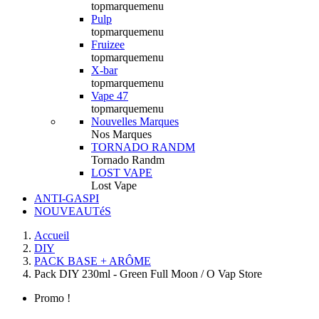
topmarquemenu
Pulp
topmarquemenu
Fruizee
topmarquemenu
X-bar
topmarquemenu
Vape 47
topmarquemenu
Nouvelles Marques
Nos Marques
TORNADO RANDM
Tornado Randm
LOST VAPE
Lost Vape
ANTI-GASPI
NOUVEAUTéS
Accueil
DIY
PACK BASE + ARÔME
Pack DIY 230ml - Green Full Moon / O Vap Store
Promo !