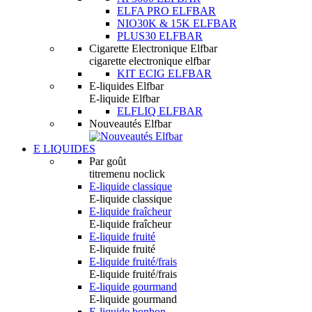
ELFA PRO ELFBAR
NIO30K & 15K ELFBAR
PLUS30 ELFBAR
Cigarette Electronique Elfbar
cigarette electronique elfbar
KIT ECIG ELFBAR
E-liquides Elfbar
E-liquide Elfbar
ELFLIQ ELFBAR
Nouveautés Elfbar
E LIQUIDES
Par goût
titremenu noclick
E-liquide classique
E-liquide classique
E-liquide fraîcheur
E-liquide fraîcheur
E-liquide fruité
E-liquide fruité
E-liquide fruité/frais
E-liquide fruité/frais
E-liquide gourmand
E-liquide gourmand
E-liquide bonbon