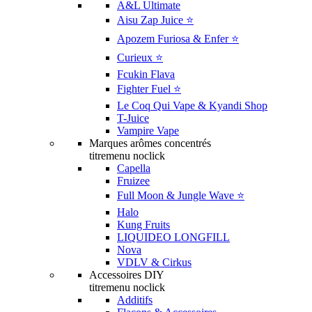
A&L Ultimate
Aisu Zap Juice ⭐️
Apozem Furiosa & Enfer ⭐️
Curieux ⭐️
Fcukin Flava
Fighter Fuel ⭐️
Le Coq Qui Vape & Kyandi Shop
T-Juice
Vampire Vape
Marques arômes concentrés
titremenu noclick
Capella
Fruizee
Full Moon & Jungle Wave ⭐️
Halo
Kung Fruits
LIQUIDEO LONGFILL
Nova
VDLV & Cirkus
Accessoires DIY
titremenu noclick
Additifs