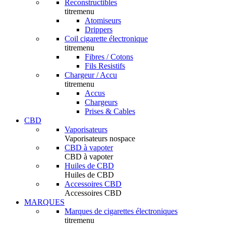
Reconstructibles
titremenu
Atomiseurs
Drippers
Coil cigarette électronique
titremenu
Fibres / Cotons
Fils Resistifs
Chargeur / Accu
titremenu
Accus
Chargeurs
Prises & Cables
CBD
Vaporisateurs
Vaporisateurs nospace
CBD à vapoter
CBD à vapoter
Huiles de CBD
Huiles de CBD
Accessoires CBD
Accessoires CBD
MARQUES
Marques de cigarettes électroniques
titremenu