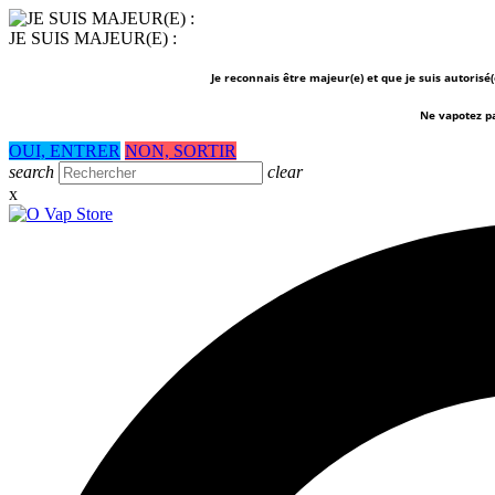
JE SUIS MAJEUR(E) :
Je reconnais être majeur(e) et que je suis autorisé
Ne vapotez p
OUI, ENTRER
NON, SORTIR
search
clear
x