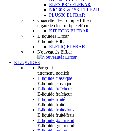
ELFA PRO ELFBAR
NIO30K & 15K ELFBAR
PLUS30 ELFBAR
Cigarette Electronique Elfbar
cigarette electronique elfbar
KIT ECIG ELFBAR
E-liquides Elfbar
E-liquide Elfbar
ELFLIQ ELFBAR
Nouveautés Elfbar
E LIQUIDES
Par goût
titremenu noclick
E-liquide classique
E-liquide classique
E-liquide fraîcheur
E-liquide fraîcheur
E-liquide fruité
E-liquide fruité
E-liquide fruité/frais
E-liquide fruité/frais
E-liquide gourmand
E-liquide gourmand
E-liquide bonbon