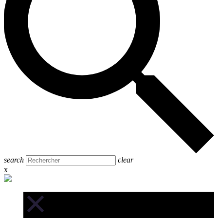
search
clear
x