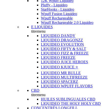
12K Wpuff Liquideo
Pluffy - Liquideo
StarHooks - Liquideo
Wpuff Fusion Liquideo
Wpuff Rechargeable
Wpuff Rechargeable 2.0 Liquideo
E LIQUIDES
titremenu
LIQUIDEO DANDY
LIQUIDEO DRAGONZZ
LIQUIDEO EVOLUTION
LIQUIDEO FIFTY & SALT
LIQUIDEO FIZZ & FREEZE
LIQUIDEO FREEZE
LIQUIDEO JUICE HEROES
LIQUIDEO KJUICE ⭐️
LIQUIDEO MR BULLE
LIQUIDEO MULTIFREEZE
LIQUIDEO SPACERZ
LIQUIDEO WPUFF FLAVORS
CBD
titremenu
HUILES SUBLINGUALES CBD
LIQUIDEO THE HOLY HOLY CBD
CONCENTRÉS LONGFILL