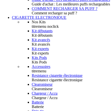
Guide d'achat : Les meilleures puffs rechargeables
COMMENT RECHARGER SA PUFF ?
Comment recharger sa puff ?
CIGARETTE ELECTRONIQUE
Nos Kits
titremenu noclick
Kit débutants
Kit débutants
Kit avancés
Kit avancés
Kit experts
Kit experts
Kits Pods
Kits Pods
Accessoires
titremenu
Resistance cigarette électronique
Resistance cigarette électronique
Clearomiseur
Clearomiseur
Chargeur / Accu
Chargeur / Accu
Batterie
Batterie