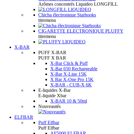
Arômes concentrés Liquideo LONGFILL
Chicha électronique Starhooks
titremenu
CIGARETTE ELECTRONIQUE PLUFFY
titremenu
X-BAR
PUFF X-BAR
PUFF X BAR
X-Bar Click & Puff
X-Bar 650 Rechargeable
X-Bar X-Line 15K
X Bar X-One Pro 15K
X-BAR - CUB-X 6K
E-liquides X-Bar
E-liquide Xbar
X-BAR 10 & 50ml
Nouveautés
ELFBAR
Puff Elfbar
Puff Elfbar
AF5000 ELFBAR