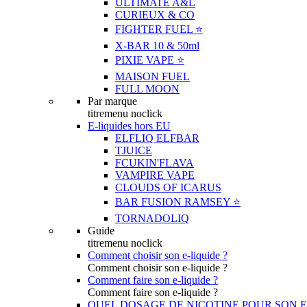
ULTIMATE A&L
CURIEUX & CO
FIGHTER FUEL ⭐️
X-BAR 10 & 50ml
PIXIE VAPE ⭐️
MAISON FUEL
FULL MOON
Par marque
titremenu noclick
E-liquides hors EU
ELFLIQ ELFBAR
TJUICE
FCUKIN'FLAVA
VAMPIRE VAPE
CLOUDS OF ICARUS
BAR FUSION RAMSEY ⭐️
TORNADOLIQ
Guide
titremenu noclick
Comment choisir son e-liquide ?
Comment choisir son e-liquide ?
Comment faire son e-liquide ?
Comment faire son e-liquide ?
QUEL DOSAGE DE NICOTINE POUR SON E