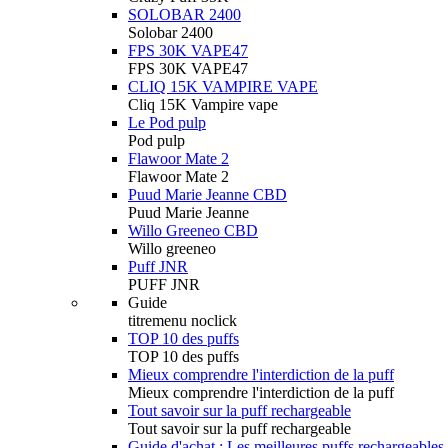
SOLOBAR 2400
Solobar 2400
FPS 30K VAPE47
FPS 30K VAPE47
CLIQ 15K VAMPIRE VAPE
Cliq 15K Vampire vape
Le Pod pulp
Pod pulp
Flawoor Mate 2
Flawoor Mate 2
Puud Marie Jeanne CBD
Puud Marie Jeanne
Willo Greeneo CBD
Willo greeneo
Puff JNR
PUFF JNR
Guide
titremenu noclick
TOP 10 des puffs
TOP 10 des puffs
Mieux comprendre l'interdiction de la puff
Mieux comprendre l'interdiction de la puff
Tout savoir sur la puff rechargeable
Tout savoir sur la puff rechargeable
Guide d'achat : Les meilleures puffs rechargeables