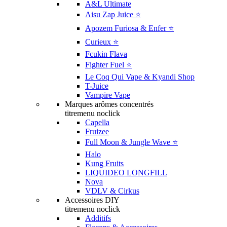
A&L Ultimate
Aisu Zap Juice ⭐️
Apozem Furiosa & Enfer ⭐️
Curieux ⭐️
Fcukin Flava
Fighter Fuel ⭐️
Le Coq Qui Vape & Kyandi Shop
T-Juice
Vampire Vape
Marques arômes concentrés
titremenu noclick
Capella
Fruizee
Full Moon & Jungle Wave ⭐️
Halo
Kung Fruits
LIQUIDEO LONGFILL
Nova
VDLV & Cirkus
Accessoires DIY
titremenu noclick
Additifs