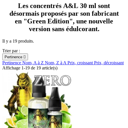
Les concentrés A&L 30 ml sont
désormais proposés par son fabricant
en "Green Edition", une nouvelle
version sans édulcorant.
Il y a 19 produits.
Trier par :
Pertinence

Pertinence
Nom, A à Z
Nom, Z à A
Prix, croissant
Prix, décroissant
Affichage 1-19 de 19 article(s)