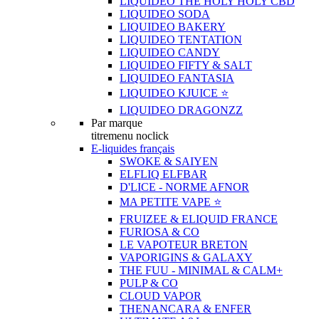
LIQUIDEO THE HOLY HOLY CBD
LIQUIDEO SODA
LIQUIDEO BAKERY
LIQUIDEO TENTATION
LIQUIDEO CANDY
LIQUIDEO FIFTY & SALT
LIQUIDEO FANTASIA
LIQUIDEO KJUICE ⭐️
LIQUIDEO DRAGONZZ
Par marque
titremenu noclick
E-liquides français
SWOKE & SAIYEN
ELFLIQ ELFBAR
D'LICE - NORME AFNOR
MA PETITE VAPE ⭐️
FRUIZEE & ELIQUID FRANCE
FURIOSA & CO
LE VAPOTEUR BRETON
VAPORIGINS & GALAXY
THE FUU - MINIMAL & CALM+
PULP & CO
CLOUD VAPOR
THENANCARA & ENFER