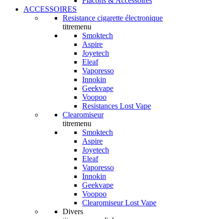
Flacons & Accessoires
ACCESSOIRES
Resistance cigarette électronique
titremenu
Smoktech
Aspire
Joyetech
Eleaf
Vaporesso
Innokin
Geekvape
Voopoo
Resistances Lost Vape
Clearomiseur
titremenu
Smoktech
Aspire
Joyetech
Eleaf
Vaporesso
Innokin
Geekvape
Voopoo
Clearomiseur Lost Vape
Divers