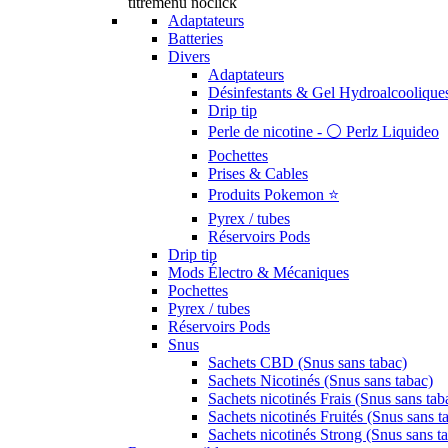
titremenu noclick
Adaptateurs
Batteries
Divers
Adaptateurs
Désinfestants & Gel Hydroalcoolique
Drip tip
Perle de nicotine - ⚪️ Perlz Liquideo
Pochettes
Prises & Cables
Produits Pokemon ⭐️
Pyrex / tubes
Réservoirs Pods
Drip tip
Mods Électro & Mécaniques
Pochettes
Pyrex / tubes
Réservoirs Pods
Snus
Sachets CBD (Snus sans tabac)
Sachets Nicotinés (Snus sans tabac)
Sachets nicotinés Frais (Snus sans tab
Sachets nicotinés Fruités (Snus sans t
Sachets nicotinés Strong (Snus sans t