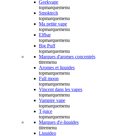
Geekvape
topmarquemenu
Smoktech
topmarquemenu
Ma petite vape
topmarquemenu
Elfbar
topmarquemenu
Big Puff
topmarquemenu
Marques d'aromes concentrés
titremenu
Aromes et liquides
topmarquemenu
Full moon
topmarquemenu
Vincent dans les vapes
topmarquemenu
Vampire vape
topmarquemenu
T-juice
topmarquemenu
Marques d'e-liquides
titremenu
Liquideo