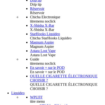
Drip tip
Drip tip
Réservoir
Réservoir
Chicha Electronique
titremenu noclick
X-Shisha X-Bar
X-Shisha X-Bar
StarHooks Liquideo
Chicha StarHooks Liquideo
Magnum Aspire
Magnum Aspire
Astara Lost Vape
Astara Lost Vape
Guide
titremenu noclick
En savoir + sur le POD
En savoir + sur le POD
QUELLE CIGARETTE ÉLECTRONIQUE
CHOISIR ?
QUELLE CIGARETTE ÉLECTRONIQUE
CHOISIR ?
Liquideo
WPUFF
titre menu