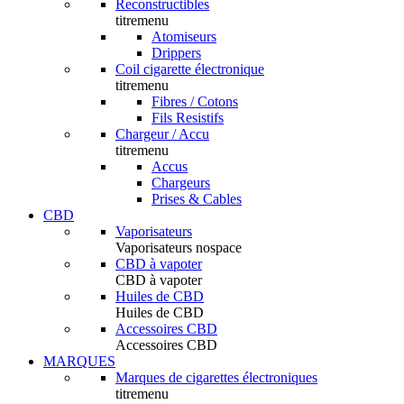
Reconstructibles
titremenu
Atomiseurs
Drippers
Coil cigarette électronique
titremenu
Fibres / Cotons
Fils Resistifs
Chargeur / Accu
titremenu
Accus
Chargeurs
Prises & Cables
CBD
Vaporisateurs
Vaporisateurs nospace
CBD à vapoter
CBD à vapoter
Huiles de CBD
Huiles de CBD
Accessoires CBD
Accessoires CBD
MARQUES
Marques de cigarettes électroniques
titremenu