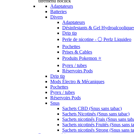
titremenu noclick
Adaptateurs
Batteries
Divers
Adaptateurs
Désinfestants & Gel Hydroalcoolique
Drip tip
Perle de nicotine - ⚪️ Perlz Liquideo
Pochettes
Prises & Cables
Produits Pokemon ⭐️
Pyrex / tubes
Réservoirs Pods
Drip tip
Mods Électro & Mécaniques
Pochettes
Pyrex / tubes
Réservoirs Pods
Snus
Sachets CBD (Snus sans tabac)
Sachets Nicotinés (Snus sans tabac)
Sachets nicotinés Frais (Snus sans tab
Sachets nicotinés Fruités (Snus sans t
Sachets nicotinés Strong (Snus sans t