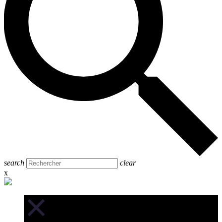
search
clear
x