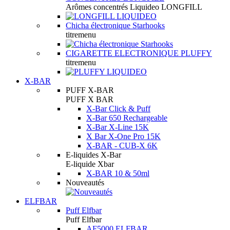
Arômes concentrés Liquideo LONGFILL
Chicha électronique Starhooks
titremenu
CIGARETTE ELECTRONIQUE PLUFFY
titremenu
X-BAR
PUFF X-BAR
PUFF X BAR
X-Bar Click & Puff
X-Bar 650 Rechargeable
X-Bar X-Line 15K
X Bar X-One Pro 15K
X-BAR - CUB-X 6K
E-liquides X-Bar
E-liquide Xbar
X-BAR 10 & 50ml
Nouveautés
ELFBAR
Puff Elfbar
Puff Elfbar
AF5000 ELFBAR