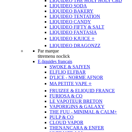
LIQUIDEO THE HOLY HOLY CBD
LIQUIDEO SODA
LIQUIDEO BAKERY
LIQUIDEO TENTATION
LIQUIDEO CANDY
LIQUIDEO FIFTY & SALT
LIQUIDEO FANTASIA
LIQUIDEO KJUICE ⭐️
LIQUIDEO DRAGONZZ
Par marque
titremenu noclick
E-liquides français
SWOKE & SAIYEN
ELFLIQ ELFBAR
D'LICE - NORME AFNOR
MA PETITE VAPE ⭐️
FRUIZEE & ELIQUID FRANCE
FURIOSA & CO
LE VAPOTEUR BRETON
VAPORIGINS & GALAXY
THE FUU - MINIMAL & CALM+
PULP & CO
CLOUD VAPOR
THENANCARA & ENFER