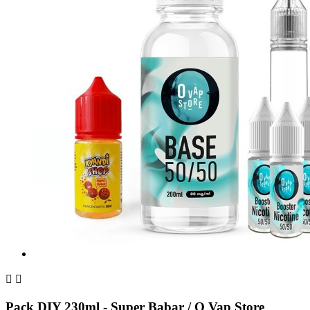


Pack DIY 230ml - Super Babar / O Vap Store