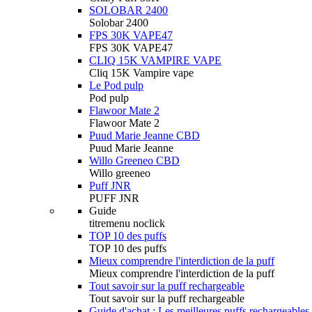
SOLOBAR 2400
Solobar 2400
FPS 30K VAPE47
FPS 30K VAPE47
CLIQ 15K VAMPIRE VAPE
Cliq 15K Vampire vape
Le Pod pulp
Pod pulp
Flawoor Mate 2
Flawoor Mate 2
Puud Marie Jeanne CBD
Puud Marie Jeanne
Willo Greeneo CBD
Willo greeneo
Puff JNR
PUFF JNR
Guide
titremenu noclick
TOP 10 des puffs
TOP 10 des puffs
Mieux comprendre l'interdiction de la puff
Mieux comprendre l'interdiction de la puff
Tout savoir sur la puff rechargeable
Tout savoir sur la puff rechargeable
Guide d'achat : Les meilleures puffs rechargeables