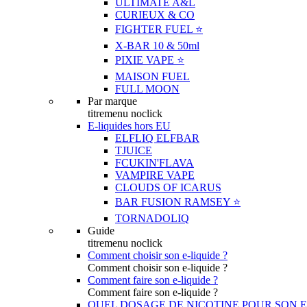
ULTIMATE A&L
CURIEUX & CO
FIGHTER FUEL ⭐️
X-BAR 10 & 50ml
PIXIE VAPE ⭐️
MAISON FUEL
FULL MOON
Par marque
titremenu noclick
E-liquides hors EU
ELFLIQ ELFBAR
TJUICE
FCUKIN'FLAVA
VAMPIRE VAPE
CLOUDS OF ICARUS
BAR FUSION RAMSEY ⭐️
TORNADOLIQ
Guide
titremenu noclick
Comment choisir son e-liquide ?
Comment choisir son e-liquide ?
Comment faire son e-liquide ?
Comment faire son e-liquide ?
QUEL DOSAGE DE NICOTINE POUR SON E