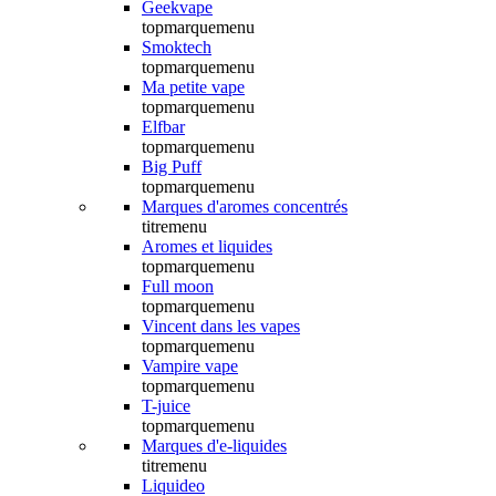
Geekvape
topmarquemenu
Smoktech
topmarquemenu
Ma petite vape
topmarquemenu
Elfbar
topmarquemenu
Big Puff
topmarquemenu
Marques d'aromes concentrés
titremenu
Aromes et liquides
topmarquemenu
Full moon
topmarquemenu
Vincent dans les vapes
topmarquemenu
Vampire vape
topmarquemenu
T-juice
topmarquemenu
Marques d'e-liquides
titremenu
Liquideo