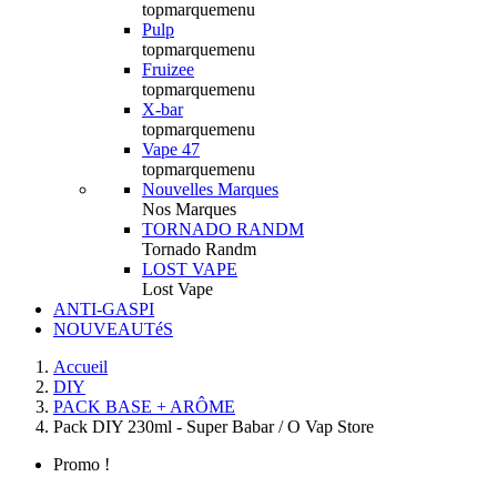
topmarquemenu
Pulp
topmarquemenu
Fruizee
topmarquemenu
X-bar
topmarquemenu
Vape 47
topmarquemenu
Nouvelles Marques
Nos Marques
TORNADO RANDM
Tornado Randm
LOST VAPE
Lost Vape
ANTI-GASPI
NOUVEAUTéS
Accueil
DIY
PACK BASE + ARÔME
Pack DIY 230ml - Super Babar / O Vap Store
Promo !