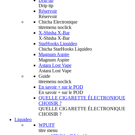
Drip tip
Drip tip
Réservoir
Réservoir
Chicha Electronique
titremenu noclick
X-Shisha X-Bar
X-Shisha X-Bar
StarHooks Liquideo
Chicha StarHooks Liquideo
Magnum Aspire
Magnum Aspire
Astara Lost Vape
Astara Lost Vape
Guide
titremenu noclick
En savoir + sur le POD
En savoir + sur le POD
QUELLE CIGARETTE ÉLECTRONIQUE
CHOISIR ?
QUELLE CIGARETTE ÉLECTRONIQUE
CHOISIR ?
Liquideo
WPUFF
titre menu