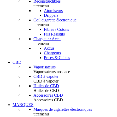
Reconstructibles
titremenu
Atomiseurs
Drippers
Coil cigarette électronique
titremenu
Fibres / Cotons
Fils Resistifs
Chargeur / Accu
titremenu
Accus
Chargeurs
Prises & Cables
CBD
Vaporisateurs
Vaporisateurs nospace
CBD à vapoter
CBD à vapoter
Huiles de CBD
Huiles de CBD
Accessoires CBD
Accessoires CBD
MARQUES
Marques de cigarettes électroniques
titremenu