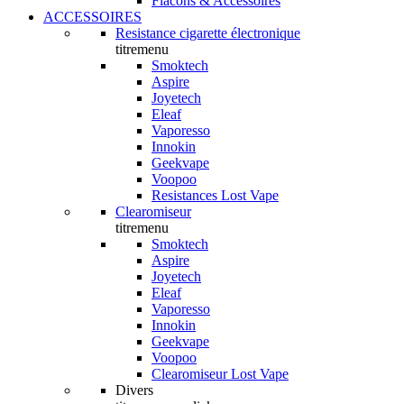
Flacons & Accessoires
ACCESSOIRES
Resistance cigarette électronique
titremenu
Smoktech
Aspire
Joyetech
Eleaf
Vaporesso
Innokin
Geekvape
Voopoo
Resistances Lost Vape
Clearomiseur
titremenu
Smoktech
Aspire
Joyetech
Eleaf
Vaporesso
Innokin
Geekvape
Voopoo
Clearomiseur Lost Vape
Divers