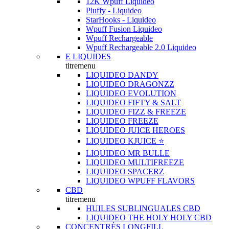
12K Wpuff Liquideo
Pluffy - Liquideo
StarHooks - Liquideo
Wpuff Fusion Liquideo
Wpuff Rechargeable
Wpuff Rechargeable 2.0 Liquideo
E LIQUIDES
titremenu
LIQUIDEO DANDY
LIQUIDEO DRAGONZZ
LIQUIDEO EVOLUTION
LIQUIDEO FIFTY & SALT
LIQUIDEO FIZZ & FREEZE
LIQUIDEO FREEZE
LIQUIDEO JUICE HEROES
LIQUIDEO KJUICE ⭐️
LIQUIDEO MR BULLE
LIQUIDEO MULTIFREEZE
LIQUIDEO SPACERZ
LIQUIDEO WPUFF FLAVORS
CBD
titremenu
HUILES SUBLINGUALES CBD
LIQUIDEO THE HOLY HOLY CBD
CONCENTRÉS LONGFILL