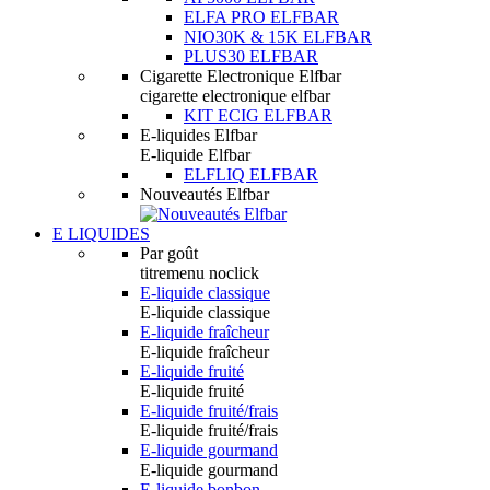
ELFA PRO ELFBAR
NIO30K & 15K ELFBAR
PLUS30 ELFBAR
Cigarette Electronique Elfbar
cigarette electronique elfbar
KIT ECIG ELFBAR
E-liquides Elfbar
E-liquide Elfbar
ELFLIQ ELFBAR
Nouveautés Elfbar
E LIQUIDES
Par goût
titremenu noclick
E-liquide classique
E-liquide classique
E-liquide fraîcheur
E-liquide fraîcheur
E-liquide fruité
E-liquide fruité
E-liquide fruité/frais
E-liquide fruité/frais
E-liquide gourmand
E-liquide gourmand
E-liquide bonbon