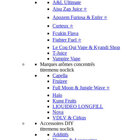
A&L Ultimate
Aisu Zap Juice ⭐️
Apozem Furiosa & Enfer ⭐️
Curieux ⭐️
Fcukin Flava
Fighter Fuel ⭐️
Le Coq Qui Vape & Kyandi Shop
T-Juice
Vampire Vape
Marques arômes concentrés
titremenu noclick
Capella
Fruizee
Full Moon & Jungle Wave ⭐️
Halo
Kung Fruits
LIQUIDEO LONGFILL
Nova
VDLV & Cirkus
Accessoires DIY
titremenu noclick
Additifs