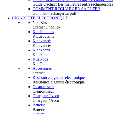
Guide d'achat : Les meilleures puffs rechargeables
COMMENT RECHARGER SA PUFF ?
Comment recharger sa puff ?
CIGARETTE ELECTRONIQUE
Nos Kits
titremenu noclick
Kit débutants
Kit débutants
Kit avancés
Kit avancés
Kit experts
Kit experts
Kits Pods
Kits Pods
Accessoires
titremenu
Resistance cigarette électronique
Resistance cigarette électronique
Clearomiseur
Clearomiseur
Chargeur / Accu
Chargeur / Accu
Batterie
Batterie