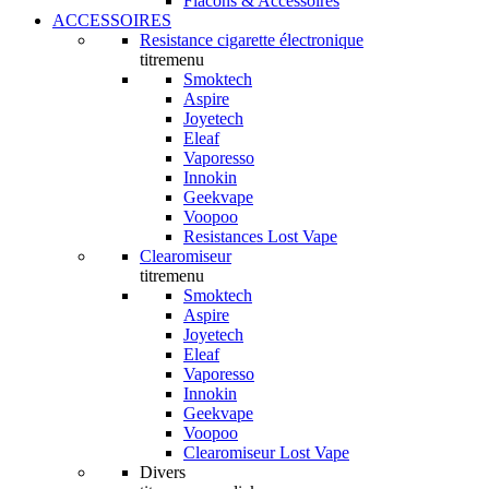
Flacons & Accessoires
ACCESSOIRES
Resistance cigarette électronique
titremenu
Smoktech
Aspire
Joyetech
Eleaf
Vaporesso
Innokin
Geekvape
Voopoo
Resistances Lost Vape
Clearomiseur
titremenu
Smoktech
Aspire
Joyetech
Eleaf
Vaporesso
Innokin
Geekvape
Voopoo
Clearomiseur Lost Vape
Divers