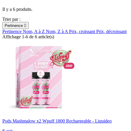
Il y a 6 produits.
Trier par :
Pertinence

Pertinence
Nom, A à Z
Nom, Z à A
Prix, croissant
Prix, décroissant
Affichage 1-6 de 6 article(s)
Pods Mashmalow x2 Wpuff 1800 Rechargeable - Liquideo
8 avis