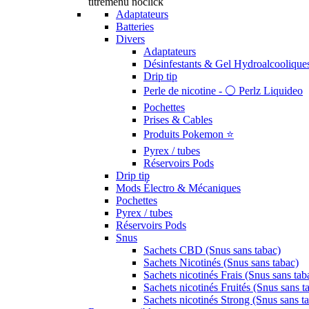
titremenu noclick
Adaptateurs
Batteries
Divers
Adaptateurs
Désinfestants & Gel Hydroalcoolique
Drip tip
Perle de nicotine - ⚪️ Perlz Liquideo
Pochettes
Prises & Cables
Produits Pokemon ⭐️
Pyrex / tubes
Réservoirs Pods
Drip tip
Mods Électro & Mécaniques
Pochettes
Pyrex / tubes
Réservoirs Pods
Snus
Sachets CBD (Snus sans tabac)
Sachets Nicotinés (Snus sans tabac)
Sachets nicotinés Frais (Snus sans tab
Sachets nicotinés Fruités (Snus sans t
Sachets nicotinés Strong (Snus sans t