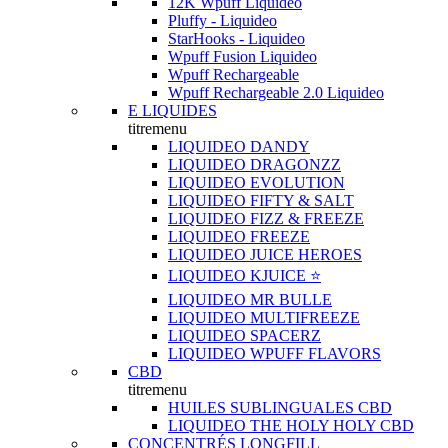
12K Wpuff Liquideo
Pluffy - Liquideo
StarHooks - Liquideo
Wpuff Fusion Liquideo
Wpuff Rechargeable
Wpuff Rechargeable 2.0 Liquideo
E LIQUIDES
titremenu
LIQUIDEO DANDY
LIQUIDEO DRAGONZZ
LIQUIDEO EVOLUTION
LIQUIDEO FIFTY & SALT
LIQUIDEO FIZZ & FREEZE
LIQUIDEO FREEZE
LIQUIDEO JUICE HEROES
LIQUIDEO KJUICE ⭐️
LIQUIDEO MR BULLE
LIQUIDEO MULTIFREEZE
LIQUIDEO SPACERZ
LIQUIDEO WPUFF FLAVORS
CBD
titremenu
HUILES SUBLINGUALES CBD
LIQUIDEO THE HOLY HOLY CBD
CONCENTRÉS LONGFILL