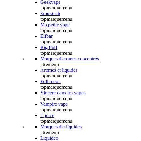
Geekvape
topmarquemenu
Smoktech
topmarquemenu
Ma petite vape
topmarquemenu
Elfbar
topmarquemenu
Big Puff
topmarquemenu
Marques d'aromes concentrés
titremenu
Aromes et liquides
topmarquemenu
Full moon
topmarquemenu
Vincent dans les vapes
topmarquemenu
Vampire vape
topmarquemenu
T-juice
topmarquemenu
Marques d'e-liquides
titremenu
Liquideo