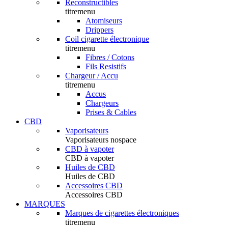
Reconstructibles
titremenu
Atomiseurs
Drippers
Coil cigarette électronique
titremenu
Fibres / Cotons
Fils Resistifs
Chargeur / Accu
titremenu
Accus
Chargeurs
Prises & Cables
CBD
Vaporisateurs
Vaporisateurs nospace
CBD à vapoter
CBD à vapoter
Huiles de CBD
Huiles de CBD
Accessoires CBD
Accessoires CBD
MARQUES
Marques de cigarettes électroniques
titremenu