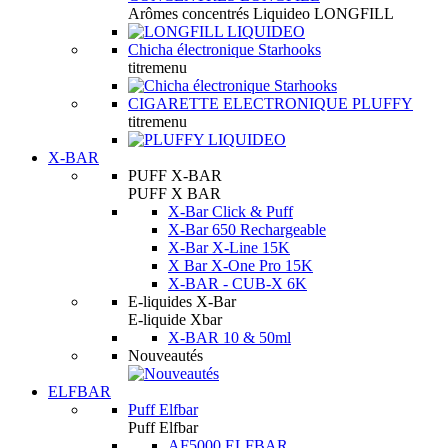
Arômes concentrés Liquideo LONGFILL
Chicha électronique Starhooks
titremenu
CIGARETTE ELECTRONIQUE PLUFFY
titremenu
X-BAR
PUFF X-BAR
PUFF X BAR
X-Bar Click & Puff
X-Bar 650 Rechargeable
X-Bar X-Line 15K
X Bar X-One Pro 15K
X-BAR - CUB-X 6K
E-liquides X-Bar
E-liquide Xbar
X-BAR 10 & 50ml
Nouveautés
ELFBAR
Puff Elfbar
Puff Elfbar
AF5000 ELFBAR