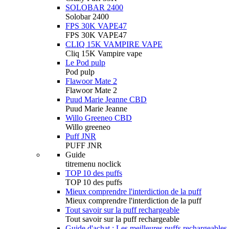
SOLOBAR 2400
Solobar 2400
FPS 30K VAPE47
FPS 30K VAPE47
CLIQ 15K VAMPIRE VAPE
Cliq 15K Vampire vape
Le Pod pulp
Pod pulp
Flawoor Mate 2
Flawoor Mate 2
Puud Marie Jeanne CBD
Puud Marie Jeanne
Willo Greeneo CBD
Willo greeneo
Puff JNR
PUFF JNR
Guide
titremenu noclick
TOP 10 des puffs
TOP 10 des puffs
Mieux comprendre l'interdiction de la puff
Mieux comprendre l'interdiction de la puff
Tout savoir sur la puff rechargeable
Tout savoir sur la puff rechargeable
Guide d'achat : Les meilleures puffs rechargeables