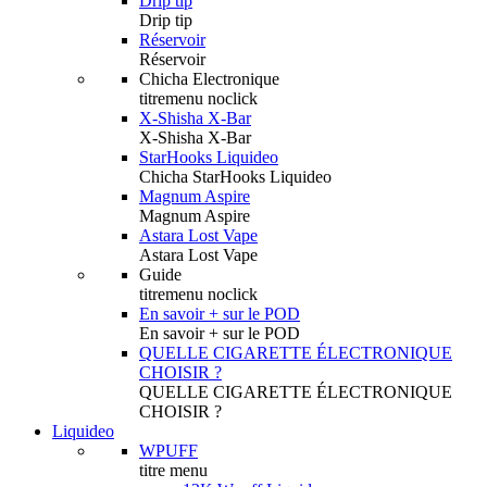
Drip tip
Drip tip
Réservoir
Réservoir
Chicha Electronique
titremenu noclick
X-Shisha X-Bar
X-Shisha X-Bar
StarHooks Liquideo
Chicha StarHooks Liquideo
Magnum Aspire
Magnum Aspire
Astara Lost Vape
Astara Lost Vape
Guide
titremenu noclick
En savoir + sur le POD
En savoir + sur le POD
QUELLE CIGARETTE ÉLECTRONIQUE
CHOISIR ?
QUELLE CIGARETTE ÉLECTRONIQUE
CHOISIR ?
Liquideo
WPUFF
titre menu