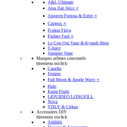
A&L Ultimate
Aisu Zap Juice ⭐️
Apozem Furiosa & Enfer ⭐️
Curieux ⭐️
Fcukin Flava
Fighter Fuel ⭐️
Le Coq Qui Vape & Kyandi Shop
T-Juice
Vampire Vape
Marques arômes concentrés
titremenu noclick
Capella
Fruizee
Full Moon & Jungle Wave ⭐️
Halo
Kung Fruits
LIQUIDEO LONGFILL
Nova
VDLV & Cirkus
Accessoires DIY
titremenu noclick
Additifs