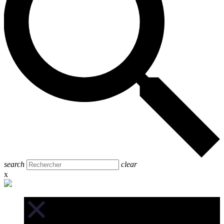
search
clear
x