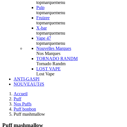
topmarquemenu
Pulp
topmarquemenu
Fruizee
topmarquemenu
X-bar
topmarquemenu
Vape 47
topmarquemenu
Nouvelles Marques
Nos Marques
TORNADO RANDM
Tornado Randm
LOST VAPE
Lost Vape
ANTI-GASPI
NOUVEAUTéS
Accueil
Puff
Nos Puffs
Puff bonbon
Puff mashmallow
Puff mashmallow