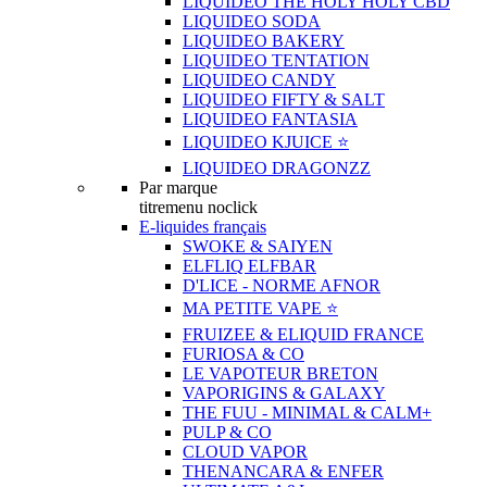
LIQUIDEO THE HOLY HOLY CBD
LIQUIDEO SODA
LIQUIDEO BAKERY
LIQUIDEO TENTATION
LIQUIDEO CANDY
LIQUIDEO FIFTY & SALT
LIQUIDEO FANTASIA
LIQUIDEO KJUICE ⭐️
LIQUIDEO DRAGONZZ
Par marque
titremenu noclick
E-liquides français
SWOKE & SAIYEN
ELFLIQ ELFBAR
D'LICE - NORME AFNOR
MA PETITE VAPE ⭐️
FRUIZEE & ELIQUID FRANCE
FURIOSA & CO
LE VAPOTEUR BRETON
VAPORIGINS & GALAXY
THE FUU - MINIMAL & CALM+
PULP & CO
CLOUD VAPOR
THENANCARA & ENFER