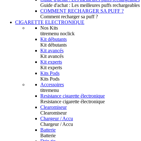
Guide d'achat : Les meilleures puffs rechargeables
COMMENT RECHARGER SA PUFF ?
Comment recharger sa puff ?
CIGARETTE ELECTRONIQUE
Nos Kits
titremenu noclick
Kit débutants
Kit débutants
Kit avancés
Kit avancés
Kit experts
Kit experts
Kits Pods
Kits Pods
Accessoires
titremenu
Resistance cigarette électronique
Resistance cigarette électronique
Clearomiseur
Clearomiseur
Chargeur / Accu
Chargeur / Accu
Batterie
Batterie