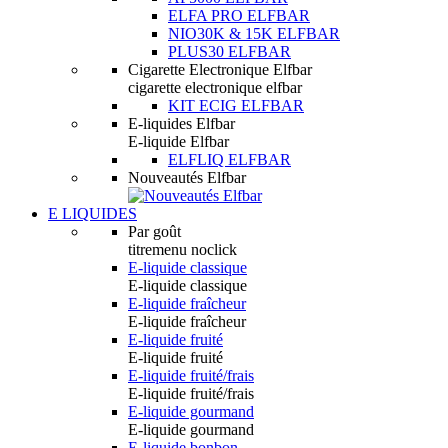
ELFA PRO ELFBAR
NIO30K & 15K ELFBAR
PLUS30 ELFBAR
Cigarette Electronique Elfbar
cigarette electronique elfbar
KIT ECIG ELFBAR
E-liquides Elfbar
E-liquide Elfbar
ELFLIQ ELFBAR
Nouveautés Elfbar
E LIQUIDES
Par goût
titremenu noclick
E-liquide classique
E-liquide classique
E-liquide fraîcheur
E-liquide fraîcheur
E-liquide fruité
E-liquide fruité
E-liquide fruité/frais
E-liquide fruité/frais
E-liquide gourmand
E-liquide gourmand
E-liquide bonbon