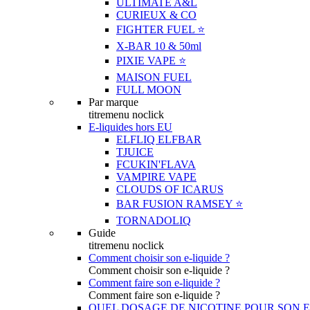
ULTIMATE A&L
CURIEUX & CO
FIGHTER FUEL ⭐️
X-BAR 10 & 50ml
PIXIE VAPE ⭐️
MAISON FUEL
FULL MOON
Par marque
titremenu noclick
E-liquides hors EU
ELFLIQ ELFBAR
TJUICE
FCUKIN'FLAVA
VAMPIRE VAPE
CLOUDS OF ICARUS
BAR FUSION RAMSEY ⭐️
TORNADOLIQ
Guide
titremenu noclick
Comment choisir son e-liquide ?
Comment choisir son e-liquide ?
Comment faire son e-liquide ?
Comment faire son e-liquide ?
QUEL DOSAGE DE NICOTINE POUR SON E