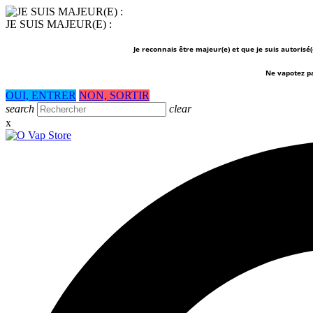
JE SUIS MAJEUR(E) :
Je reconnais être majeur(e) et que je suis autorisé
Ne vapotez p
OUI, ENTRER
NON, SORTIR
search
clear
x