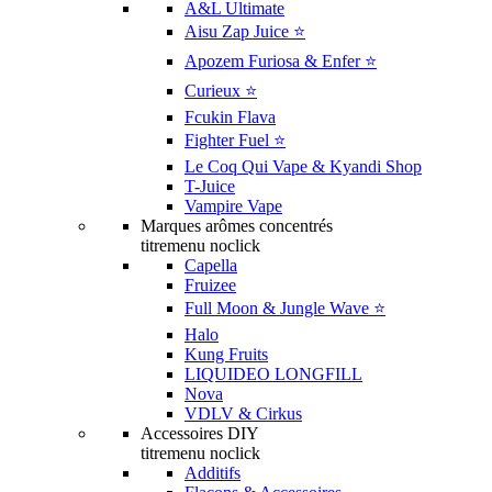
A&L Ultimate
Aisu Zap Juice ⭐️
Apozem Furiosa & Enfer ⭐️
Curieux ⭐️
Fcukin Flava
Fighter Fuel ⭐️
Le Coq Qui Vape & Kyandi Shop
T-Juice
Vampire Vape
Marques arômes concentrés
titremenu noclick
Capella
Fruizee
Full Moon & Jungle Wave ⭐️
Halo
Kung Fruits
LIQUIDEO LONGFILL
Nova
VDLV & Cirkus
Accessoires DIY
titremenu noclick
Additifs