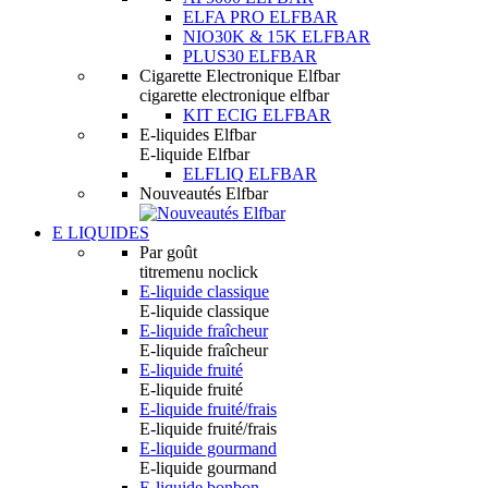
ELFA PRO ELFBAR
NIO30K & 15K ELFBAR
PLUS30 ELFBAR
Cigarette Electronique Elfbar
cigarette electronique elfbar
KIT ECIG ELFBAR
E-liquides Elfbar
E-liquide Elfbar
ELFLIQ ELFBAR
Nouveautés Elfbar
E LIQUIDES
Par goût
titremenu noclick
E-liquide classique
E-liquide classique
E-liquide fraîcheur
E-liquide fraîcheur
E-liquide fruité
E-liquide fruité
E-liquide fruité/frais
E-liquide fruité/frais
E-liquide gourmand
E-liquide gourmand
E-liquide bonbon