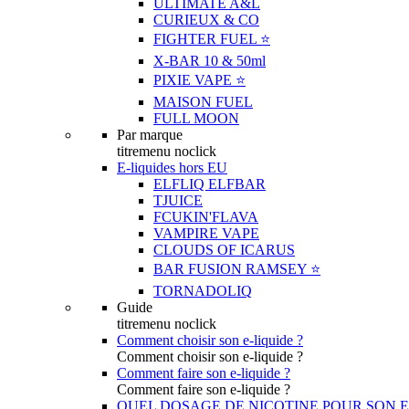
ULTIMATE A&L
CURIEUX & CO
FIGHTER FUEL ⭐️
X-BAR 10 & 50ml
PIXIE VAPE ⭐️
MAISON FUEL
FULL MOON
Par marque
titremenu noclick
E-liquides hors EU
ELFLIQ ELFBAR
TJUICE
FCUKIN'FLAVA
VAMPIRE VAPE
CLOUDS OF ICARUS
BAR FUSION RAMSEY ⭐️
TORNADOLIQ
Guide
titremenu noclick
Comment choisir son e-liquide ?
Comment choisir son e-liquide ?
Comment faire son e-liquide ?
Comment faire son e-liquide ?
QUEL DOSAGE DE NICOTINE POUR SON E