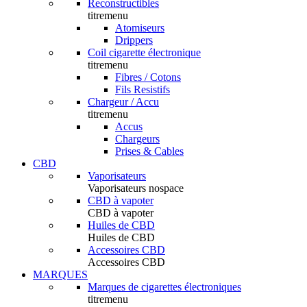
Reconstructibles
titremenu
Atomiseurs
Drippers
Coil cigarette électronique
titremenu
Fibres / Cotons
Fils Resistifs
Chargeur / Accu
titremenu
Accus
Chargeurs
Prises & Cables
CBD
Vaporisateurs
Vaporisateurs nospace
CBD à vapoter
CBD à vapoter
Huiles de CBD
Huiles de CBD
Accessoires CBD
Accessoires CBD
MARQUES
Marques de cigarettes électroniques
titremenu