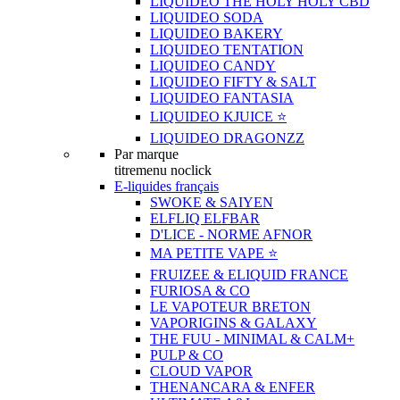
LIQUIDEO THE HOLY HOLY CBD
LIQUIDEO SODA
LIQUIDEO BAKERY
LIQUIDEO TENTATION
LIQUIDEO CANDY
LIQUIDEO FIFTY & SALT
LIQUIDEO FANTASIA
LIQUIDEO KJUICE ⭐️
LIQUIDEO DRAGONZZ
Par marque
titremenu noclick
E-liquides français
SWOKE & SAIYEN
ELFLIQ ELFBAR
D'LICE - NORME AFNOR
MA PETITE VAPE ⭐️
FRUIZEE & ELIQUID FRANCE
FURIOSA & CO
LE VAPOTEUR BRETON
VAPORIGINS & GALAXY
THE FUU - MINIMAL & CALM+
PULP & CO
CLOUD VAPOR
THENANCARA & ENFER