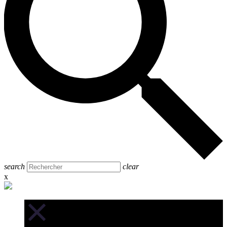
search
clear
x