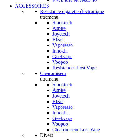
Flacons & Accessoires
ACCESSOIRES
Resistance cigarette électronique
titremenu
Smoktech
Aspire
Joyetech
Eleaf
Vaporesso
Innokin
Geekvape
Voopoo
Resistances Lost Vape
Clearomiseur
titremenu
Smoktech
Aspire
Joyetech
Eleaf
Vaporesso
Innokin
Geekvape
Voopoo
Clearomiseur Lost Vape
Divers