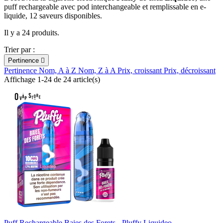
puff rechargeable avec pod interchangeable et remplissable en e-
liquide, 12 saveurs disponibles.
Il y a 24 produits.
Trier par :
Pertinence

Pertinence
Nom, A à Z
Nom, Z à A
Prix, croissant
Prix, décroissant
Affichage 1-24 de 24 article(s)
Puff Rechargeable Baies des Forets - Pluffy Liquideo