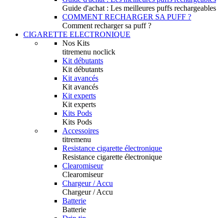
Guide d'achat : Les meilleures puffs rechargeables
COMMENT RECHARGER SA PUFF ?
Comment recharger sa puff ?
CIGARETTE ELECTRONIQUE
Nos Kits
titremenu noclick
Kit débutants
Kit débutants
Kit avancés
Kit avancés
Kit experts
Kit experts
Kits Pods
Kits Pods
Accessoires
titremenu
Resistance cigarette électronique
Resistance cigarette électronique
Clearomiseur
Clearomiseur
Chargeur / Accu
Chargeur / Accu
Batterie
Batterie