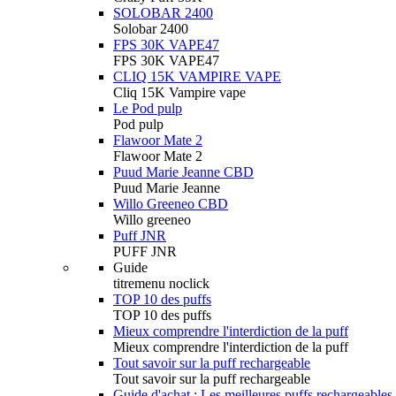
SOLOBAR 2400
Solobar 2400
FPS 30K VAPE47
FPS 30K VAPE47
CLIQ 15K VAMPIRE VAPE
Cliq 15K Vampire vape
Le Pod pulp
Pod pulp
Flawoor Mate 2
Flawoor Mate 2
Puud Marie Jeanne CBD
Puud Marie Jeanne
Willo Greeneo CBD
Willo greeneo
Puff JNR
PUFF JNR
Guide
titremenu noclick
TOP 10 des puffs
TOP 10 des puffs
Mieux comprendre l'interdiction de la puff
Mieux comprendre l'interdiction de la puff
Tout savoir sur la puff rechargeable
Tout savoir sur la puff rechargeable
Guide d'achat : Les meilleures puffs rechargeables