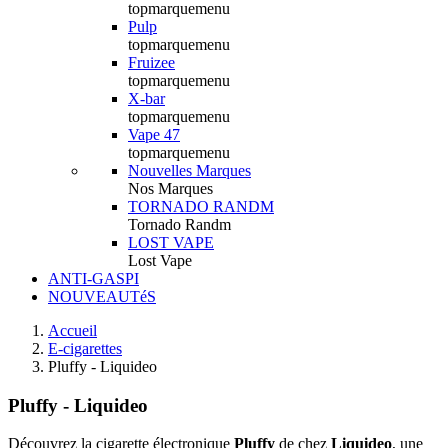
topmarquemenu
Pulp
topmarquemenu
Fruizee
topmarquemenu
X-bar
topmarquemenu
Vape 47
topmarquemenu
Nouvelles Marques
Nos Marques
TORNADO RANDM
Tornado Randm
LOST VAPE
Lost Vape
ANTI-GASPI
NOUVEAUTéS
Accueil
E-cigarettes
Pluffy - Liquideo
Pluffy - Liquideo
Découvrez la cigarette électronique
Pluffy
de chez
Liquideo
, une