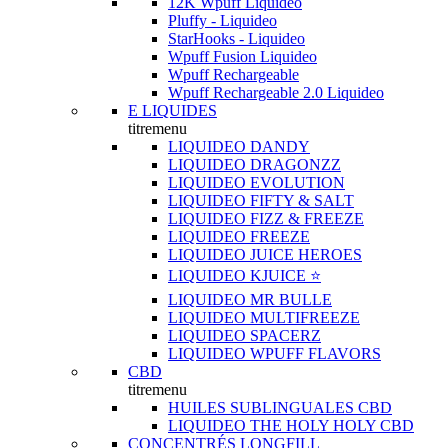
12K Wpuff Liquideo
Pluffy - Liquideo
StarHooks - Liquideo
Wpuff Fusion Liquideo
Wpuff Rechargeable
Wpuff Rechargeable 2.0 Liquideo
E LIQUIDES
titremenu
LIQUIDEO DANDY
LIQUIDEO DRAGONZZ
LIQUIDEO EVOLUTION
LIQUIDEO FIFTY & SALT
LIQUIDEO FIZZ & FREEZE
LIQUIDEO FREEZE
LIQUIDEO JUICE HEROES
LIQUIDEO KJUICE ⭐️
LIQUIDEO MR BULLE
LIQUIDEO MULTIFREEZE
LIQUIDEO SPACERZ
LIQUIDEO WPUFF FLAVORS
CBD
titremenu
HUILES SUBLINGUALES CBD
LIQUIDEO THE HOLY HOLY CBD
CONCENTRÉS LONGFILL