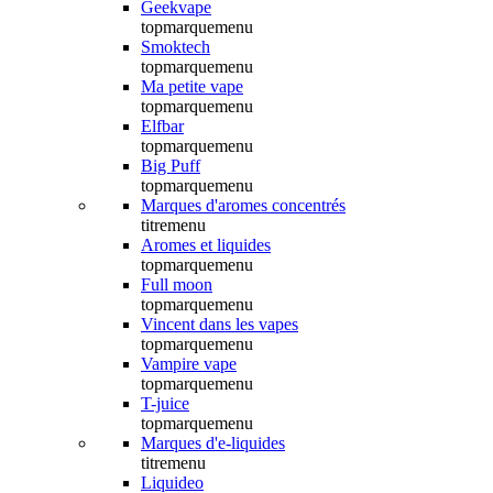
Geekvape
topmarquemenu
Smoktech
topmarquemenu
Ma petite vape
topmarquemenu
Elfbar
topmarquemenu
Big Puff
topmarquemenu
Marques d'aromes concentrés
titremenu
Aromes et liquides
topmarquemenu
Full moon
topmarquemenu
Vincent dans les vapes
topmarquemenu
Vampire vape
topmarquemenu
T-juice
topmarquemenu
Marques d'e-liquides
titremenu
Liquideo