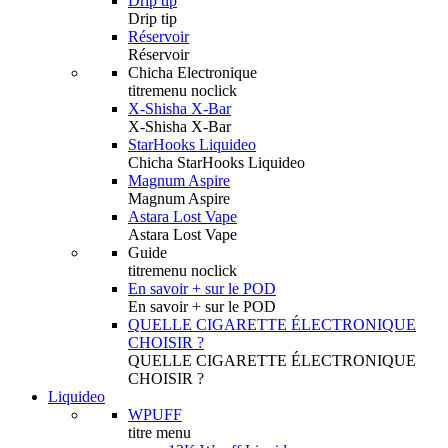
Drip tip
Drip tip
Réservoir
Réservoir
Chicha Electronique
titremenu noclick
X-Shisha X-Bar
X-Shisha X-Bar
StarHooks Liquideo
Chicha StarHooks Liquideo
Magnum Aspire
Magnum Aspire
Astara Lost Vape
Astara Lost Vape
Guide
titremenu noclick
En savoir + sur le POD
En savoir + sur le POD
QUELLE CIGARETTE ÉLECTRONIQUE
CHOISIR ?
QUELLE CIGARETTE ÉLECTRONIQUE
CHOISIR ?
Liquideo
WPUFF
titre menu