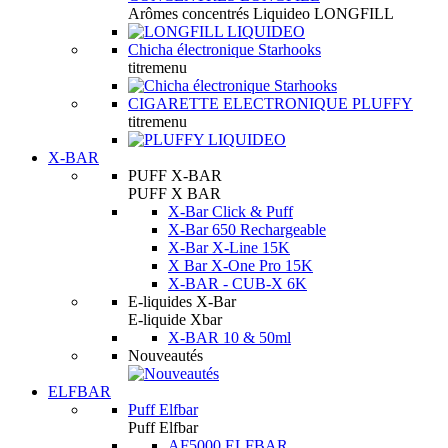
Arômes concentrés Liquideo LONGFILL
Chicha électronique Starhooks
titremenu
CIGARETTE ELECTRONIQUE PLUFFY
titremenu
X-BAR
PUFF X-BAR
PUFF X BAR
X-Bar Click & Puff
X-Bar 650 Rechargeable
X-Bar X-Line 15K
X Bar X-One Pro 15K
X-BAR - CUB-X 6K
E-liquides X-Bar
E-liquide Xbar
X-BAR 10 & 50ml
Nouveautés
ELFBAR
Puff Elfbar
Puff Elfbar
AF5000 ELFBAR