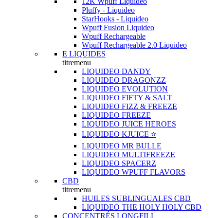
12K Wpuff Liquideo
Pluffy - Liquideo
StarHooks - Liquideo
Wpuff Fusion Liquideo
Wpuff Rechargeable
Wpuff Rechargeable 2.0 Liquideo
E LIQUIDES
titremenu
LIQUIDEO DANDY
LIQUIDEO DRAGONZZ
LIQUIDEO EVOLUTION
LIQUIDEO FIFTY & SALT
LIQUIDEO FIZZ & FREEZE
LIQUIDEO FREEZE
LIQUIDEO JUICE HEROES
LIQUIDEO KJUICE ⭐️
LIQUIDEO MR BULLE
LIQUIDEO MULTIFREEZE
LIQUIDEO SPACERZ
LIQUIDEO WPUFF FLAVORS
CBD
titremenu
HUILES SUBLINGUALES CBD
LIQUIDEO THE HOLY HOLY CBD
CONCENTRÉS LONGFILL