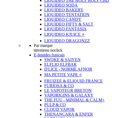
LIQUIDEO THE HOLY HOLY CBD
LIQUIDEO SODA
LIQUIDEO BAKERY
LIQUIDEO TENTATION
LIQUIDEO CANDY
LIQUIDEO FIFTY & SALT
LIQUIDEO FANTASIA
LIQUIDEO KJUICE ⭐️
LIQUIDEO DRAGONZZ
Par marque
titremenu noclick
E-liquides français
SWOKE & SAIYEN
ELFLIQ ELFBAR
D'LICE - NORME AFNOR
MA PETITE VAPE ⭐️
FRUIZEE & ELIQUID FRANCE
FURIOSA & CO
LE VAPOTEUR BRETON
VAPORIGINS & GALAXY
THE FUU - MINIMAL & CALM+
PULP & CO
CLOUD VAPOR
THENANCARA & ENFER