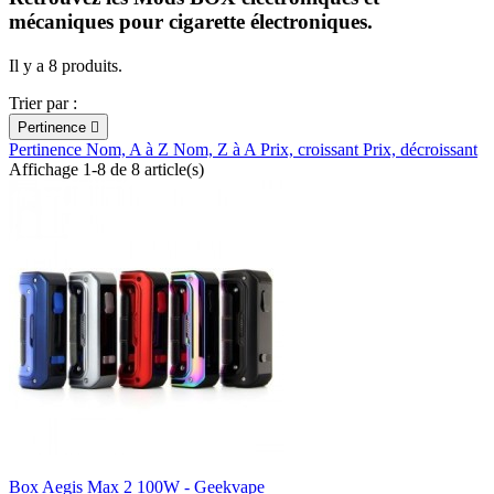
mécaniques pour cigarette électroniques.
Il y a 8 produits.
Trier par :
Pertinence

Pertinence
Nom, A à Z
Nom, Z à A
Prix, croissant
Prix, décroissant
Affichage 1-8 de 8 article(s)
Box Aegis Max 2 100W - Geekvape