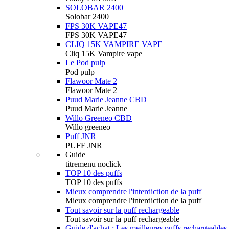
SOLOBAR 2400
Solobar 2400
FPS 30K VAPE47
FPS 30K VAPE47
CLIQ 15K VAMPIRE VAPE
Cliq 15K Vampire vape
Le Pod pulp
Pod pulp
Flawoor Mate 2
Flawoor Mate 2
Puud Marie Jeanne CBD
Puud Marie Jeanne
Willo Greeneo CBD
Willo greeneo
Puff JNR
PUFF JNR
Guide
titremenu noclick
TOP 10 des puffs
TOP 10 des puffs
Mieux comprendre l'interdiction de la puff
Mieux comprendre l'interdiction de la puff
Tout savoir sur la puff rechargeable
Tout savoir sur la puff rechargeable
Guide d'achat : Les meilleures puffs rechargeables