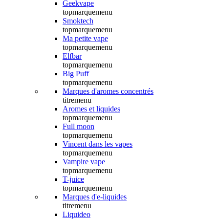
Geekvape
topmarquemenu
Smoktech
topmarquemenu
Ma petite vape
topmarquemenu
Elfbar
topmarquemenu
Big Puff
topmarquemenu
Marques d'aromes concentrés
titremenu
Aromes et liquides
topmarquemenu
Full moon
topmarquemenu
Vincent dans les vapes
topmarquemenu
Vampire vape
topmarquemenu
T-juice
topmarquemenu
Marques d'e-liquides
titremenu
Liquideo