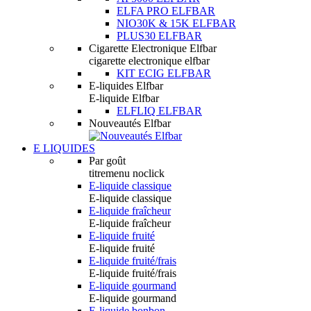
ELFA PRO ELFBAR
NIO30K & 15K ELFBAR
PLUS30 ELFBAR
Cigarette Electronique Elfbar
cigarette electronique elfbar
KIT ECIG ELFBAR
E-liquides Elfbar
E-liquide Elfbar
ELFLIQ ELFBAR
Nouveautés Elfbar
E LIQUIDES
Par goût
titremenu noclick
E-liquide classique
E-liquide classique
E-liquide fraîcheur
E-liquide fraîcheur
E-liquide fruité
E-liquide fruité
E-liquide fruité/frais
E-liquide fruité/frais
E-liquide gourmand
E-liquide gourmand
E-liquide bonbon