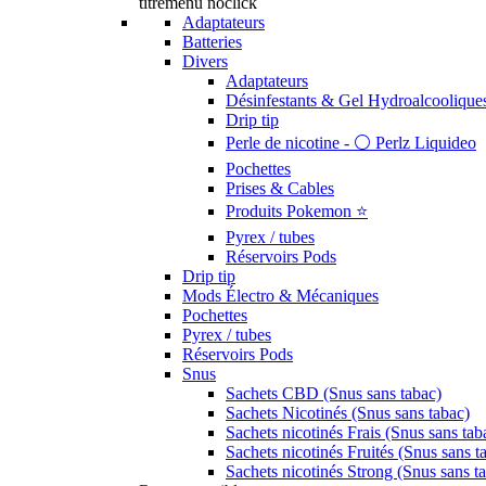
titremenu noclick
Adaptateurs
Batteries
Divers
Adaptateurs
Désinfestants & Gel Hydroalcoolique
Drip tip
Perle de nicotine - ⚪️ Perlz Liquideo
Pochettes
Prises & Cables
Produits Pokemon ⭐️
Pyrex / tubes
Réservoirs Pods
Drip tip
Mods Électro & Mécaniques
Pochettes
Pyrex / tubes
Réservoirs Pods
Snus
Sachets CBD (Snus sans tabac)
Sachets Nicotinés (Snus sans tabac)
Sachets nicotinés Frais (Snus sans tab
Sachets nicotinés Fruités (Snus sans t
Sachets nicotinés Strong (Snus sans t