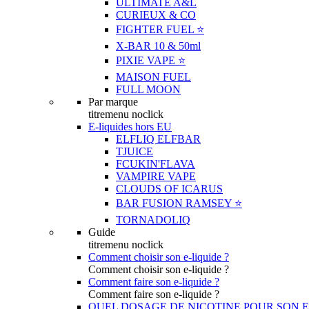
ULTIMATE A&L
CURIEUX & CO
FIGHTER FUEL ⭐️
X-BAR 10 & 50ml
PIXIE VAPE ⭐️
MAISON FUEL
FULL MOON
Par marque
titremenu noclick
E-liquides hors EU
ELFLIQ ELFBAR
TJUICE
FCUKIN'FLAVA
VAMPIRE VAPE
CLOUDS OF ICARUS
BAR FUSION RAMSEY ⭐️
TORNADOLIQ
Guide
titremenu noclick
Comment choisir son e-liquide ?
Comment choisir son e-liquide ?
Comment faire son e-liquide ?
Comment faire son e-liquide ?
QUEL DOSAGE DE NICOTINE POUR SON E