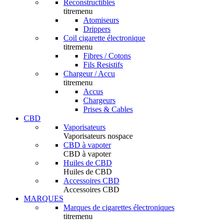
Reconstructibles
titremenu
Atomiseurs
Drippers
Coil cigarette électronique
titremenu
Fibres / Cotons
Fils Resistifs
Chargeur / Accu
titremenu
Accus
Chargeurs
Prises & Cables
CBD
Vaporisateurs
Vaporisateurs nospace
CBD à vapoter
CBD à vapoter
Huiles de CBD
Huiles de CBD
Accessoires CBD
Accessoires CBD
MARQUES
Marques de cigarettes électroniques
titremenu