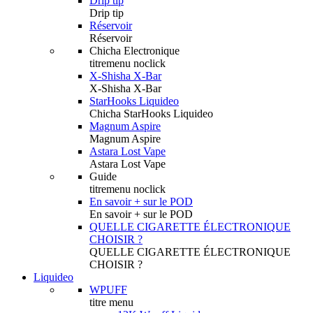
Drip tip
Drip tip
Réservoir
Réservoir
Chicha Electronique
titremenu noclick
X-Shisha X-Bar
X-Shisha X-Bar
StarHooks Liquideo
Chicha StarHooks Liquideo
Magnum Aspire
Magnum Aspire
Astara Lost Vape
Astara Lost Vape
Guide
titremenu noclick
En savoir + sur le POD
En savoir + sur le POD
QUELLE CIGARETTE ÉLECTRONIQUE
CHOISIR ?
QUELLE CIGARETTE ÉLECTRONIQUE
CHOISIR ?
Liquideo
WPUFF
titre menu