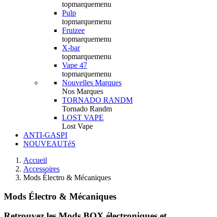
topmarquemenu
Pulp
topmarquemenu
Fruizee
topmarquemenu
X-bar
topmarquemenu
Vape 47
topmarquemenu
Nouvelles Marques
Nos Marques
TORNADO RANDM
Tornado Randm
LOST VAPE
Lost Vape
ANTI-GASPI
NOUVEAUTéS
Accueil
Accessoires
Mods Électro & Mécaniques
Mods Électro & Mécaniques
Retrouvez les Mods BOX électroniques et