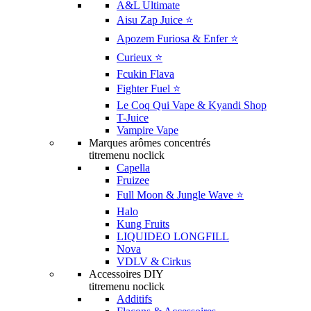
A&L Ultimate
Aisu Zap Juice ⭐️
Apozem Furiosa & Enfer ⭐️
Curieux ⭐️
Fcukin Flava
Fighter Fuel ⭐️
Le Coq Qui Vape & Kyandi Shop
T-Juice
Vampire Vape
Marques arômes concentrés
titremenu noclick
Capella
Fruizee
Full Moon & Jungle Wave ⭐️
Halo
Kung Fruits
LIQUIDEO LONGFILL
Nova
VDLV & Cirkus
Accessoires DIY
titremenu noclick
Additifs