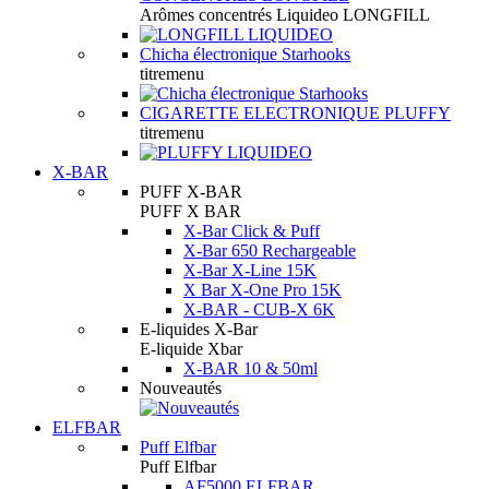
Arômes concentrés Liquideo LONGFILL
Chicha électronique Starhooks
titremenu
CIGARETTE ELECTRONIQUE PLUFFY
titremenu
X-BAR
PUFF X-BAR
PUFF X BAR
X-Bar Click & Puff
X-Bar 650 Rechargeable
X-Bar X-Line 15K
X Bar X-One Pro 15K
X-BAR - CUB-X 6K
E-liquides X-Bar
E-liquide Xbar
X-BAR 10 & 50ml
Nouveautés
ELFBAR
Puff Elfbar
Puff Elfbar
AF5000 ELFBAR