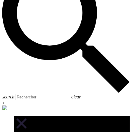
search
clear
x