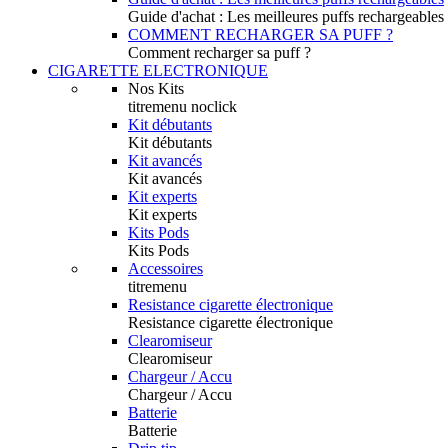
Guide d'achat : Les meilleures puffs rechargeables
COMMENT RECHARGER SA PUFF ?
Comment recharger sa puff ?
CIGARETTE ELECTRONIQUE
Nos Kits
titremenu noclick
Kit débutants
Kit débutants
Kit avancés
Kit avancés
Kit experts
Kit experts
Kits Pods
Kits Pods
Accessoires
titremenu
Resistance cigarette électronique
Resistance cigarette électronique
Clearomiseur
Clearomiseur
Chargeur / Accu
Chargeur / Accu
Batterie
Batterie