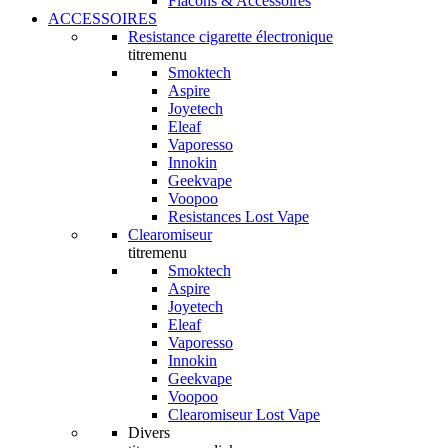
Flacons & Accessoires
ACCESSOIRES
Resistance cigarette électronique
titremenu
Smoktech
Aspire
Joyetech
Eleaf
Vaporesso
Innokin
Geekvape
Voopoo
Resistances Lost Vape
Clearomiseur
titremenu
Smoktech
Aspire
Joyetech
Eleaf
Vaporesso
Innokin
Geekvape
Voopoo
Clearomiseur Lost Vape
Divers