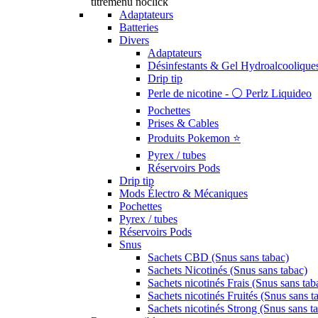
titremenu noclick
Adaptateurs
Batteries
Divers
Adaptateurs
Désinfestants & Gel Hydroalcoolique
Drip tip
Perle de nicotine - ⚪️ Perlz Liquideo
Pochettes
Prises & Cables
Produits Pokemon ⭐️
Pyrex / tubes
Réservoirs Pods
Drip tip
Mods Électro & Mécaniques
Pochettes
Pyrex / tubes
Réservoirs Pods
Snus
Sachets CBD (Snus sans tabac)
Sachets Nicotinés (Snus sans tabac)
Sachets nicotinés Frais (Snus sans tab
Sachets nicotinés Fruités (Snus sans t
Sachets nicotinés Strong (Snus sans t