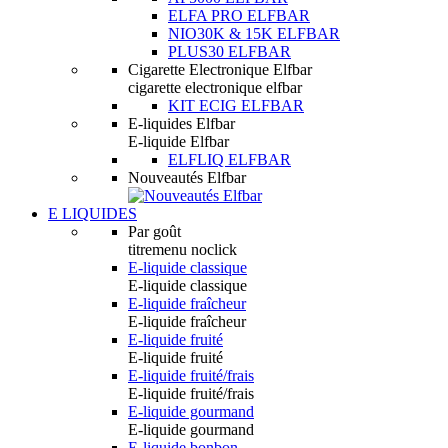
ELFA PRO ELFBAR
NIO30K & 15K ELFBAR
PLUS30 ELFBAR
Cigarette Electronique Elfbar
cigarette electronique elfbar
KIT ECIG ELFBAR
E-liquides Elfbar
E-liquide Elfbar
ELFLIQ ELFBAR
Nouveautés Elfbar
E LIQUIDES
Par goût
titremenu noclick
E-liquide classique
E-liquide classique
E-liquide fraîcheur
E-liquide fraîcheur
E-liquide fruité
E-liquide fruité
E-liquide fruité/frais
E-liquide fruité/frais
E-liquide gourmand
E-liquide gourmand
E-liquide bonbon