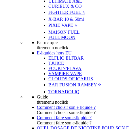
ULTIMATE A&L
CURIEUX & CO
FIGHTER FUEL ⭐️
X-BAR 10 & 50ml
PIXIE VAPE ⭐️
MAISON FUEL
FULL MOON
Par marque
titremenu noclick
E-liquides hors EU
ELFLIQ ELFBAR
TJUICE
FCUKIN'FLAVA
VAMPIRE VAPE
CLOUDS OF ICARUS
BAR FUSION RAMSEY ⭐️
TORNADOLIQ
Guide
titremenu noclick
Comment choisir son e-liquide ?
Comment choisir son e-liquide ?
Comment faire son e-liquide ?
Comment faire son e-liquide ?
QUEL DOSAGE DE NICOTINE POUR SON E