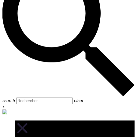
search
clear
x