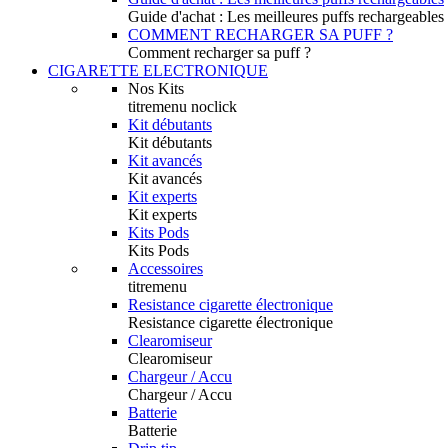
Guide d'achat : Les meilleures puffs rechargeables
COMMENT RECHARGER SA PUFF ?
Comment recharger sa puff ?
CIGARETTE ELECTRONIQUE
Nos Kits
titremenu noclick
Kit débutants
Kit débutants
Kit avancés
Kit avancés
Kit experts
Kit experts
Kits Pods
Kits Pods
Accessoires
titremenu
Resistance cigarette électronique
Resistance cigarette électronique
Clearomiseur
Clearomiseur
Chargeur / Accu
Chargeur / Accu
Batterie
Batterie