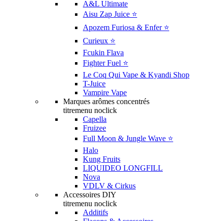
A&L Ultimate
Aisu Zap Juice ⭐️
Apozem Furiosa & Enfer ⭐️
Curieux ⭐️
Fcukin Flava
Fighter Fuel ⭐️
Le Coq Qui Vape & Kyandi Shop
T-Juice
Vampire Vape
Marques arômes concentrés
titremenu noclick
Capella
Fruizee
Full Moon & Jungle Wave ⭐️
Halo
Kung Fruits
LIQUIDEO LONGFILL
Nova
VDLV & Cirkus
Accessoires DIY
titremenu noclick
Additifs