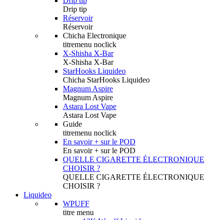
Drip tip
Drip tip
Réservoir
Réservoir
Chicha Electronique
titremenu noclick
X-Shisha X-Bar
X-Shisha X-Bar
StarHooks Liquideo
Chicha StarHooks Liquideo
Magnum Aspire
Magnum Aspire
Astara Lost Vape
Astara Lost Vape
Guide
titremenu noclick
En savoir + sur le POD
En savoir + sur le POD
QUELLE CIGARETTE ÉLECTRONIQUE
CHOISIR ?
QUELLE CIGARETTE ÉLECTRONIQUE
CHOISIR ?
Liquideo
WPUFF
titre menu