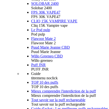
SOLOBAR 2400
Solobar 2400
FPS 30K VAPE47
FPS 30K VAPE47
CLIQ 15K VAMPIRE VAPE
Cliq 15K Vampire vape
Le Pod pulp
Pod pulp
Flawoor Mate 2
Flawoor Mate 2
Puud Marie Jeanne CBD
Puud Marie Jeanne
Willo Greeneo CBD
Willo greeneo
Puff JNR
PUFF JNR
Guide
titremenu noclick
TOP 10 des puffs
TOP 10 des puffs
Mieux comprendre l'interdiction de la puff
Mieux comprendre l'interdiction de la puff
Tout savoir sur la puff rechargeable
Tout savoir sur la puff rechargeable
Guide d'achat : Les meilleures puffs rechargeables