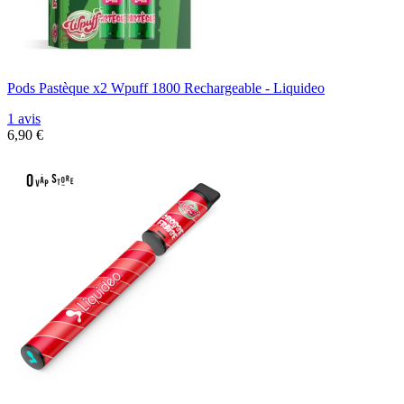
Pods Pastèque x2 Wpuff 1800 Rechargeable - Liquideo
1 avis
6,90 €