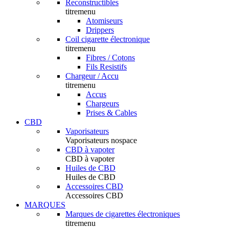
Reconstructibles
titremenu
Atomiseurs
Drippers
Coil cigarette électronique
titremenu
Fibres / Cotons
Fils Resistifs
Chargeur / Accu
titremenu
Accus
Chargeurs
Prises & Cables
CBD
Vaporisateurs
Vaporisateurs nospace
CBD à vapoter
CBD à vapoter
Huiles de CBD
Huiles de CBD
Accessoires CBD
Accessoires CBD
MARQUES
Marques de cigarettes électroniques
titremenu