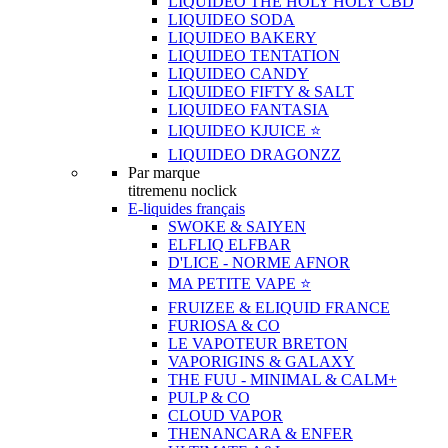
LIQUIDEO THE HOLY HOLY CBD
LIQUIDEO SODA
LIQUIDEO BAKERY
LIQUIDEO TENTATION
LIQUIDEO CANDY
LIQUIDEO FIFTY & SALT
LIQUIDEO FANTASIA
LIQUIDEO KJUICE ⭐️
LIQUIDEO DRAGONZZ
Par marque
titremenu noclick
E-liquides français
SWOKE & SAIYEN
ELFLIQ ELFBAR
D'LICE - NORME AFNOR
MA PETITE VAPE ⭐️
FRUIZEE & ELIQUID FRANCE
FURIOSA & CO
LE VAPOTEUR BRETON
VAPORIGINS & GALAXY
THE FUU - MINIMAL & CALM+
PULP & CO
CLOUD VAPOR
THENANCARA & ENFER