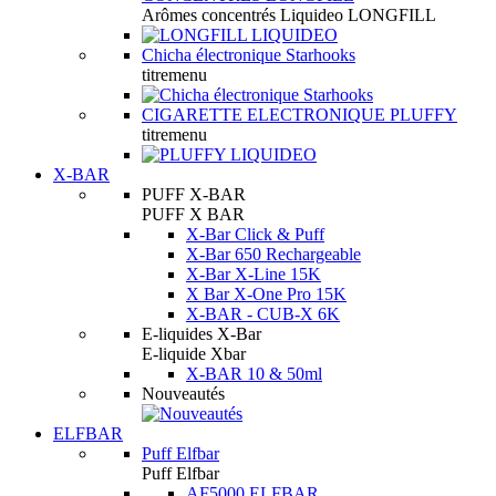
Arômes concentrés Liquideo LONGFILL
Chicha électronique Starhooks
titremenu
CIGARETTE ELECTRONIQUE PLUFFY
titremenu
X-BAR
PUFF X-BAR
PUFF X BAR
X-Bar Click & Puff
X-Bar 650 Rechargeable
X-Bar X-Line 15K
X Bar X-One Pro 15K
X-BAR - CUB-X 6K
E-liquides X-Bar
E-liquide Xbar
X-BAR 10 & 50ml
Nouveautés
ELFBAR
Puff Elfbar
Puff Elfbar
AF5000 ELFBAR