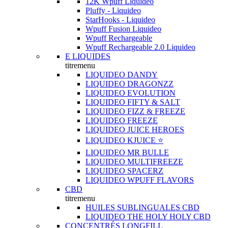
12K Wpuff Liquideo
Pluffy - Liquideo
StarHooks - Liquideo
Wpuff Fusion Liquideo
Wpuff Rechargeable
Wpuff Rechargeable 2.0 Liquideo
E LIQUIDES
titremenu
LIQUIDEO DANDY
LIQUIDEO DRAGONZZ
LIQUIDEO EVOLUTION
LIQUIDEO FIFTY & SALT
LIQUIDEO FIZZ & FREEZE
LIQUIDEO FREEZE
LIQUIDEO JUICE HEROES
LIQUIDEO KJUICE ⭐️
LIQUIDEO MR BULLE
LIQUIDEO MULTIFREEZE
LIQUIDEO SPACERZ
LIQUIDEO WPUFF FLAVORS
CBD
titremenu
HUILES SUBLINGUALES CBD
LIQUIDEO THE HOLY HOLY CBD
CONCENTRÉS LONGFILL