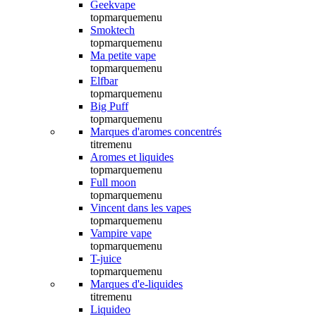
Geekvape
topmarquemenu
Smoktech
topmarquemenu
Ma petite vape
topmarquemenu
Elfbar
topmarquemenu
Big Puff
topmarquemenu
Marques d'aromes concentrés
titremenu
Aromes et liquides
topmarquemenu
Full moon
topmarquemenu
Vincent dans les vapes
topmarquemenu
Vampire vape
topmarquemenu
T-juice
topmarquemenu
Marques d'e-liquides
titremenu
Liquideo