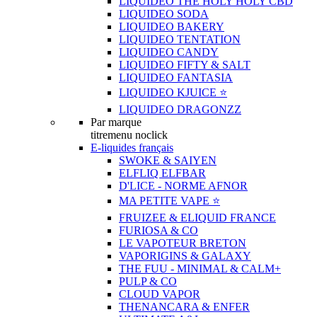
LIQUIDEO THE HOLY HOLY CBD
LIQUIDEO SODA
LIQUIDEO BAKERY
LIQUIDEO TENTATION
LIQUIDEO CANDY
LIQUIDEO FIFTY & SALT
LIQUIDEO FANTASIA
LIQUIDEO KJUICE ⭐️
LIQUIDEO DRAGONZZ
Par marque
titremenu noclick
E-liquides français
SWOKE & SAIYEN
ELFLIQ ELFBAR
D'LICE - NORME AFNOR
MA PETITE VAPE ⭐️
FRUIZEE & ELIQUID FRANCE
FURIOSA & CO
LE VAPOTEUR BRETON
VAPORIGINS & GALAXY
THE FUU - MINIMAL & CALM+
PULP & CO
CLOUD VAPOR
THENANCARA & ENFER