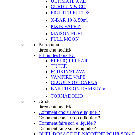
ULTIMATE A&L
CURIEUX & CO
FIGHTER FUEL ⭐️
X-BAR 10 & 50ml
PIXIE VAPE ⭐️
MAISON FUEL
FULL MOON
Par marque
titremenu noclick
E-liquides hors EU
ELFLIQ ELFBAR
TJUICE
FCUKIN'FLAVA
VAMPIRE VAPE
CLOUDS OF ICARUS
BAR FUSION RAMSEY ⭐️
TORNADOLIQ
Guide
titremenu noclick
Comment choisir son e-liquide ?
Comment choisir son e-liquide ?
Comment faire son e-liquide ?
Comment faire son e-liquide ?
QUEL DOSAGE DE NICOTINE POUR SON E