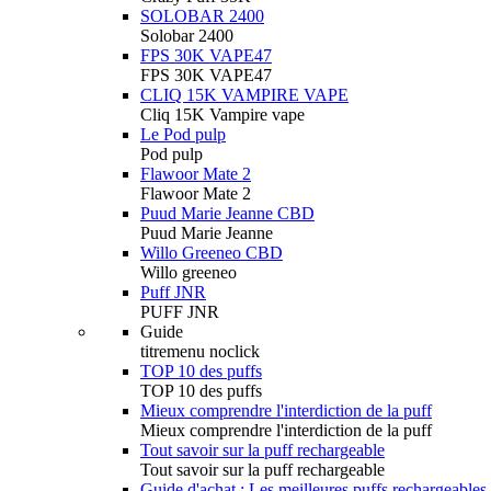
SOLOBAR 2400
Solobar 2400
FPS 30K VAPE47
FPS 30K VAPE47
CLIQ 15K VAMPIRE VAPE
Cliq 15K Vampire vape
Le Pod pulp
Pod pulp
Flawoor Mate 2
Flawoor Mate 2
Puud Marie Jeanne CBD
Puud Marie Jeanne
Willo Greeneo CBD
Willo greeneo
Puff JNR
PUFF JNR
Guide
titremenu noclick
TOP 10 des puffs
TOP 10 des puffs
Mieux comprendre l'interdiction de la puff
Mieux comprendre l'interdiction de la puff
Tout savoir sur la puff rechargeable
Tout savoir sur la puff rechargeable
Guide d'achat : Les meilleures puffs rechargeables