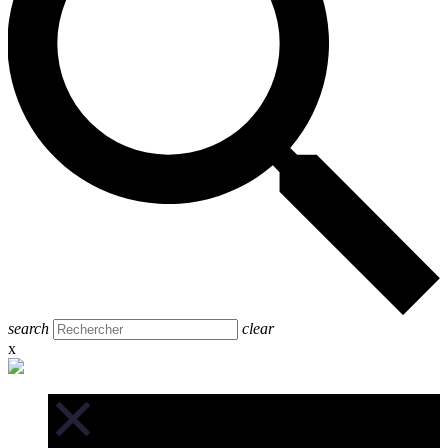
search
clear
x