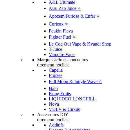
A&L Ultimate
Aisu Zap Juice ⭐️
Apozem Furiosa & Enfer ⭐️
Curieux ⭐️
Fcukin Flava
Fighter Fuel ⭐️
Le Coq Qui Vape & Kyandi Shop
T-Juice
Vampire Vape
Marques arômes concentrés
titremenu noclick
Capella
Fruizee
Full Moon & Jungle Wave ⭐️
Halo
Kung Fruits
LIQUIDEO LONGFILL
Nova
VDLV & Cirkus
Accessoires DIY
titremenu noclick
Additifs