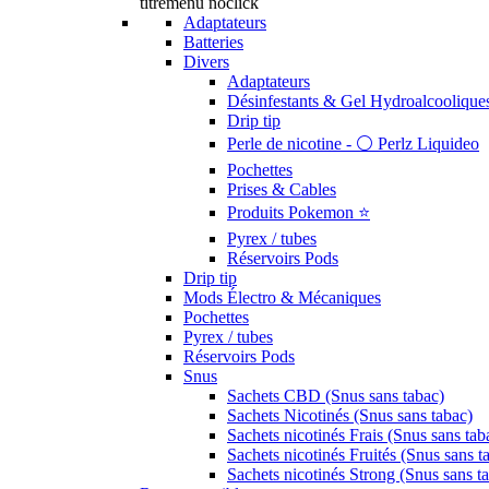
titremenu noclick
Adaptateurs
Batteries
Divers
Adaptateurs
Désinfestants & Gel Hydroalcoolique
Drip tip
Perle de nicotine - ⚪️ Perlz Liquideo
Pochettes
Prises & Cables
Produits Pokemon ⭐️
Pyrex / tubes
Réservoirs Pods
Drip tip
Mods Électro & Mécaniques
Pochettes
Pyrex / tubes
Réservoirs Pods
Snus
Sachets CBD (Snus sans tabac)
Sachets Nicotinés (Snus sans tabac)
Sachets nicotinés Frais (Snus sans tab
Sachets nicotinés Fruités (Snus sans t
Sachets nicotinés Strong (Snus sans t