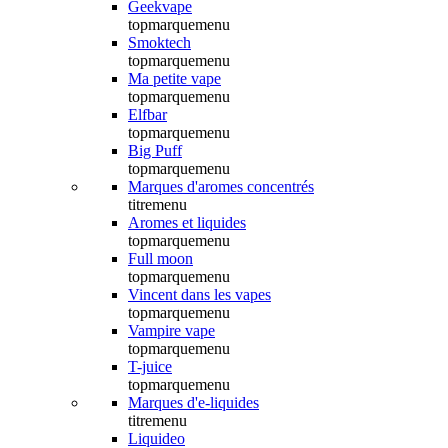
Geekvape
topmarquemenu
Smoktech
topmarquemenu
Ma petite vape
topmarquemenu
Elfbar
topmarquemenu
Big Puff
topmarquemenu
Marques d'aromes concentrés
titremenu
Aromes et liquides
topmarquemenu
Full moon
topmarquemenu
Vincent dans les vapes
topmarquemenu
Vampire vape
topmarquemenu
T-juice
topmarquemenu
Marques d'e-liquides
titremenu
Liquideo