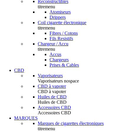
Reconstructibles
titremenu
Atomiseurs
Drippers
Coil cigarette électronique
titremenu
Fibres / Cotons
Fils Resistifs
Chargeur / Accu
titremenu
Accus
Chargeurs
Prises & Cables
CBD
Vaporisateurs
Vaporisateurs nospace
CBD à vapoter
CBD à vapoter
Huiles de CBD
Huiles de CBD
Accessoires CBD
Accessoires CBD
MARQUES
Marques de cigarettes électroniques
titremenu