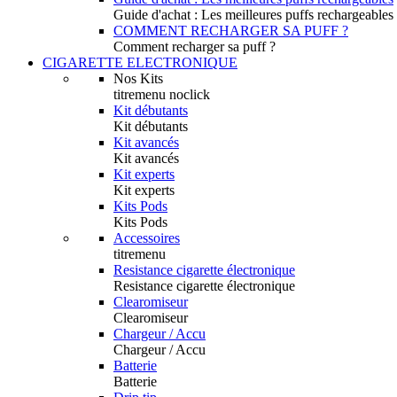
Guide d'achat : Les meilleures puffs rechargeables
COMMENT RECHARGER SA PUFF ?
Comment recharger sa puff ?
CIGARETTE ELECTRONIQUE
Nos Kits
titremenu noclick
Kit débutants
Kit débutants
Kit avancés
Kit avancés
Kit experts
Kit experts
Kits Pods
Kits Pods
Accessoires
titremenu
Resistance cigarette électronique
Resistance cigarette électronique
Clearomiseur
Clearomiseur
Chargeur / Accu
Chargeur / Accu
Batterie
Batterie