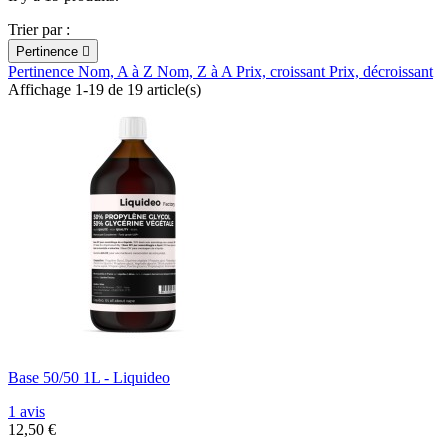
Trier par :
Pertinence

Pertinence
Nom, A à Z
Nom, Z à A
Prix, croissant
Prix, décroissant
Affichage 1-19 de 19 article(s)
Base 50/50 1L - Liquideo
1 avis
12,50 €