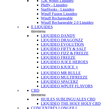
12K Wpuff Liquideo
Pluffy - Liquideo
StarHooks - Liquideo
Wpuff Fusion Liquideo
Wpuff Rechargeable
Wpuff Rechargeable 2.0 Liquideo
E LIQUIDES
titremenu
LIQUIDEO DANDY
LIQUIDEO DRAGONZZ
LIQUIDEO EVOLUTION
LIQUIDEO FIFTY & SALT
LIQUIDEO FIZZ & FREEZE
LIQUIDEO FREEZE
LIQUIDEO JUICE HEROES
LIQUIDEO KJUICE ⭐️
LIQUIDEO MR BULLE
LIQUIDEO MULTIFREEZE
LIQUIDEO SPACERZ
LIQUIDEO WPUFF FLAVORS
CBD
titremenu
HUILES SUBLINGUALES CBD
LIQUIDEO THE HOLY HOLY CBD
CONCENTRÉS LONGFILL