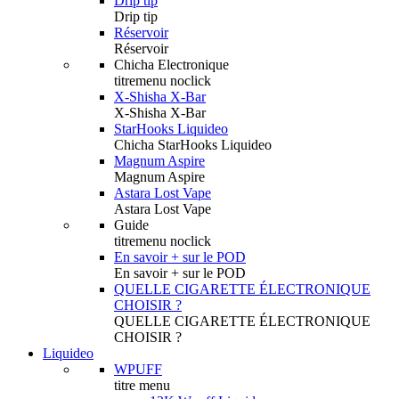
Drip tip
Drip tip
Réservoir
Réservoir
Chicha Electronique
titremenu noclick
X-Shisha X-Bar
X-Shisha X-Bar
StarHooks Liquideo
Chicha StarHooks Liquideo
Magnum Aspire
Magnum Aspire
Astara Lost Vape
Astara Lost Vape
Guide
titremenu noclick
En savoir + sur le POD
En savoir + sur le POD
QUELLE CIGARETTE ÉLECTRONIQUE
CHOISIR ?
QUELLE CIGARETTE ÉLECTRONIQUE
CHOISIR ?
Liquideo
WPUFF
titre menu