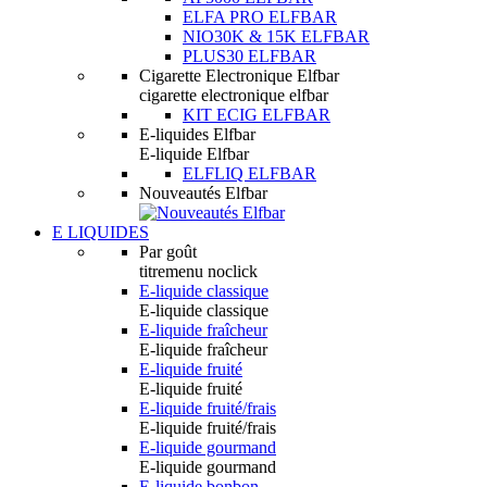
ELFA PRO ELFBAR
NIO30K & 15K ELFBAR
PLUS30 ELFBAR
Cigarette Electronique Elfbar
cigarette electronique elfbar
KIT ECIG ELFBAR
E-liquides Elfbar
E-liquide Elfbar
ELFLIQ ELFBAR
Nouveautés Elfbar
E LIQUIDES
Par goût
titremenu noclick
E-liquide classique
E-liquide classique
E-liquide fraîcheur
E-liquide fraîcheur
E-liquide fruité
E-liquide fruité
E-liquide fruité/frais
E-liquide fruité/frais
E-liquide gourmand
E-liquide gourmand
E-liquide bonbon