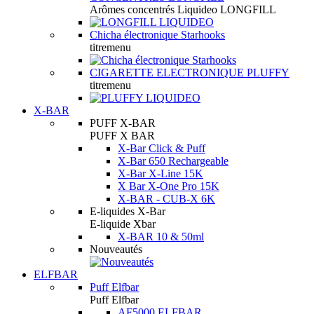
Arômes concentrés Liquideo LONGFILL
Chicha électronique Starhooks
titremenu
CIGARETTE ELECTRONIQUE PLUFFY
titremenu
X-BAR
PUFF X-BAR
PUFF X BAR
X-Bar Click & Puff
X-Bar 650 Rechargeable
X-Bar X-Line 15K
X Bar X-One Pro 15K
X-BAR - CUB-X 6K
E-liquides X-Bar
E-liquide Xbar
X-BAR 10 & 50ml
Nouveautés
ELFBAR
Puff Elfbar
Puff Elfbar
AF5000 ELFBAR