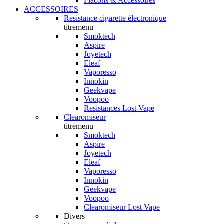
Flacons & Accessoires
ACCESSOIRES
Resistance cigarette électronique
titremenu
Smoktech
Aspire
Joyetech
Eleaf
Vaporesso
Innokin
Geekvape
Voopoo
Resistances Lost Vape
Clearomiseur
titremenu
Smoktech
Aspire
Joyetech
Eleaf
Vaporesso
Innokin
Geekvape
Voopoo
Clearomiseur Lost Vape
Divers