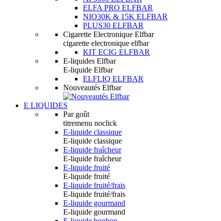
ELFA PRO ELFBAR
NIO30K & 15K ELFBAR
PLUS30 ELFBAR
Cigarette Electronique Elfbar
cigarette electronique elfbar
KIT ECIG ELFBAR
E-liquides Elfbar
E-liquide Elfbar
ELFLIQ ELFBAR
Nouveautés Elfbar
E LIQUIDES
Par goût
titremenu noclick
E-liquide classique
E-liquide classique
E-liquide fraîcheur
E-liquide fraîcheur
E-liquide fruité
E-liquide fruité
E-liquide fruité/frais
E-liquide fruité/frais
E-liquide gourmand
E-liquide gourmand
E-liquide bonbon