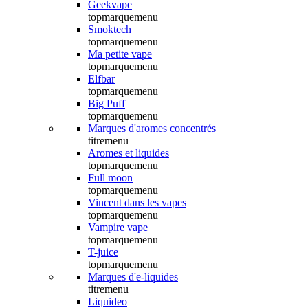
Geekvape
topmarquemenu
Smoktech
topmarquemenu
Ma petite vape
topmarquemenu
Elfbar
topmarquemenu
Big Puff
topmarquemenu
Marques d'aromes concentrés
titremenu
Aromes et liquides
topmarquemenu
Full moon
topmarquemenu
Vincent dans les vapes
topmarquemenu
Vampire vape
topmarquemenu
T-juice
topmarquemenu
Marques d'e-liquides
titremenu
Liquideo