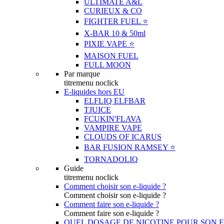
ULTIMATE A&L
CURIEUX & CO
FIGHTER FUEL ⭐️
X-BAR 10 & 50ml
PIXIE VAPE ⭐️
MAISON FUEL
FULL MOON
Par marque
titremenu noclick
E-liquides hors EU
ELFLIQ ELFBAR
TJUICE
FCUKIN'FLAVA
VAMPIRE VAPE
CLOUDS OF ICARUS
BAR FUSION RAMSEY ⭐️
TORNADOLIQ
Guide
titremenu noclick
Comment choisir son e-liquide ?
Comment choisir son e-liquide ?
Comment faire son e-liquide ?
Comment faire son e-liquide ?
QUEL DOSAGE DE NICOTINE POUR SON E