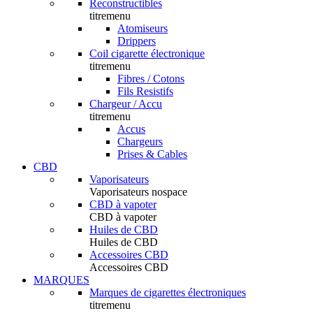
Reconstructibles
titremenu
Atomiseurs
Drippers
Coil cigarette électronique
titremenu
Fibres / Cotons
Fils Resistifs
Chargeur / Accu
titremenu
Accus
Chargeurs
Prises & Cables
CBD
Vaporisateurs
Vaporisateurs nospace
CBD à vapoter
CBD à vapoter
Huiles de CBD
Huiles de CBD
Accessoires CBD
Accessoires CBD
MARQUES
Marques de cigarettes électroniques
titremenu