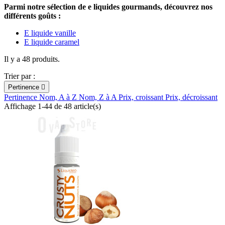
Parmi notre sélection de e liquides gourmands, découvrez nos
différents goûts :
E liquide vanille
E liquide caramel
Il y a 48 produits.
Trier par :
Pertinence

Pertinence
Nom, A à Z
Nom, Z à A
Prix, croissant
Prix, décroissant
Affichage 1-44 de 48 article(s)