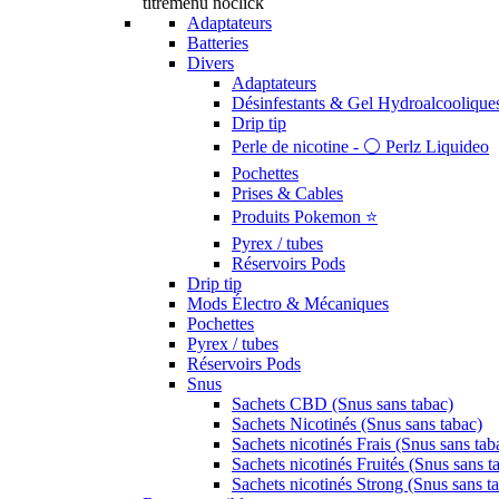
titremenu noclick
Adaptateurs
Batteries
Divers
Adaptateurs
Désinfestants & Gel Hydroalcoolique
Drip tip
Perle de nicotine - ⚪️ Perlz Liquideo
Pochettes
Prises & Cables
Produits Pokemon ⭐️
Pyrex / tubes
Réservoirs Pods
Drip tip
Mods Électro & Mécaniques
Pochettes
Pyrex / tubes
Réservoirs Pods
Snus
Sachets CBD (Snus sans tabac)
Sachets Nicotinés (Snus sans tabac)
Sachets nicotinés Frais (Snus sans tab
Sachets nicotinés Fruités (Snus sans t
Sachets nicotinés Strong (Snus sans t