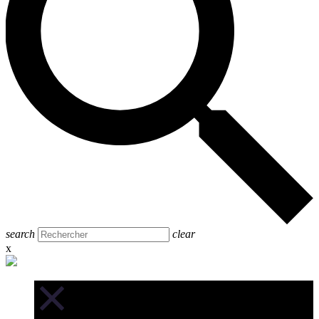
search
clear
x