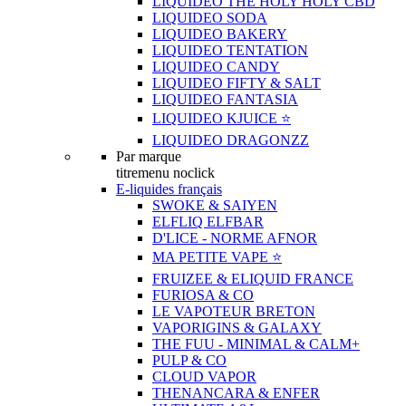
LIQUIDEO THE HOLY HOLY CBD
LIQUIDEO SODA
LIQUIDEO BAKERY
LIQUIDEO TENTATION
LIQUIDEO CANDY
LIQUIDEO FIFTY & SALT
LIQUIDEO FANTASIA
LIQUIDEO KJUICE ⭐️
LIQUIDEO DRAGONZZ
Par marque
titremenu noclick
E-liquides français
SWOKE & SAIYEN
ELFLIQ ELFBAR
D'LICE - NORME AFNOR
MA PETITE VAPE ⭐️
FRUIZEE & ELIQUID FRANCE
FURIOSA & CO
LE VAPOTEUR BRETON
VAPORIGINS & GALAXY
THE FUU - MINIMAL & CALM+
PULP & CO
CLOUD VAPOR
THENANCARA & ENFER