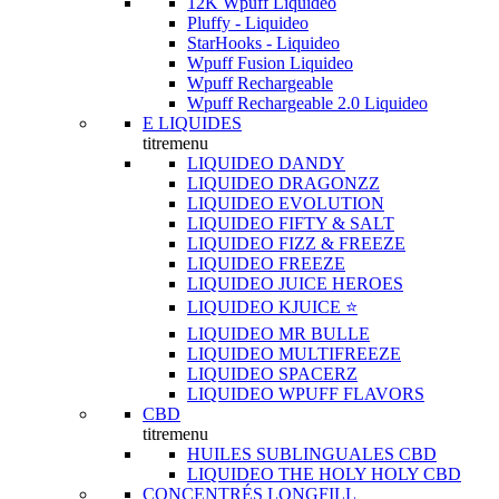
12K Wpuff Liquideo
Pluffy - Liquideo
StarHooks - Liquideo
Wpuff Fusion Liquideo
Wpuff Rechargeable
Wpuff Rechargeable 2.0 Liquideo
E LIQUIDES
titremenu
LIQUIDEO DANDY
LIQUIDEO DRAGONZZ
LIQUIDEO EVOLUTION
LIQUIDEO FIFTY & SALT
LIQUIDEO FIZZ & FREEZE
LIQUIDEO FREEZE
LIQUIDEO JUICE HEROES
LIQUIDEO KJUICE ⭐️
LIQUIDEO MR BULLE
LIQUIDEO MULTIFREEZE
LIQUIDEO SPACERZ
LIQUIDEO WPUFF FLAVORS
CBD
titremenu
HUILES SUBLINGUALES CBD
LIQUIDEO THE HOLY HOLY CBD
CONCENTRÉS LONGFILL