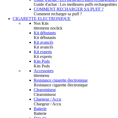
Guide d'achat : Les meilleures puffs rechargeables
COMMENT RECHARGER SA PUFF ?
Comment recharger sa puff ?
CIGARETTE ELECTRONIQUE
Nos Kits
titremenu noclick
Kit débutants
Kit débutants
Kit avancés
Kit avancés
Kit experts
Kit experts
Kits Pods
Kits Pods
Accessoires
titremenu
Resistance cigarette électronique
Resistance cigarette électronique
Clearomiseur
Clearomiseur
Chargeur / Accu
Chargeur / Accu
Batterie
Batterie