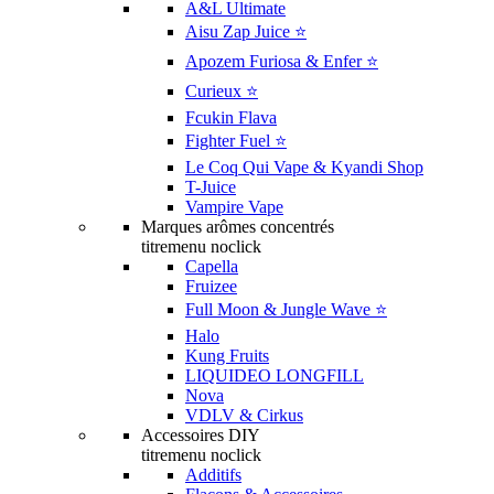
A&L Ultimate
Aisu Zap Juice ⭐️
Apozem Furiosa & Enfer ⭐️
Curieux ⭐️
Fcukin Flava
Fighter Fuel ⭐️
Le Coq Qui Vape & Kyandi Shop
T-Juice
Vampire Vape
Marques arômes concentrés
titremenu noclick
Capella
Fruizee
Full Moon & Jungle Wave ⭐️
Halo
Kung Fruits
LIQUIDEO LONGFILL
Nova
VDLV & Cirkus
Accessoires DIY
titremenu noclick
Additifs