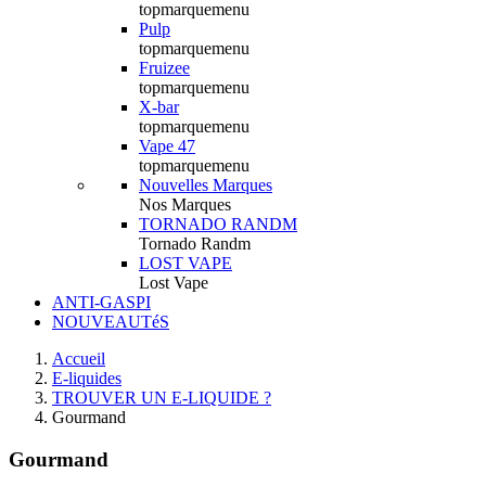
topmarquemenu
Pulp
topmarquemenu
Fruizee
topmarquemenu
X-bar
topmarquemenu
Vape 47
topmarquemenu
Nouvelles Marques
Nos Marques
TORNADO RANDM
Tornado Randm
LOST VAPE
Lost Vape
ANTI-GASPI
NOUVEAUTéS
Accueil
E-liquides
TROUVER UN E-LIQUIDE ?
Gourmand
Gourmand