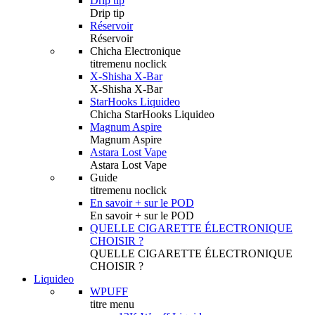
Drip tip
Drip tip
Réservoir
Réservoir
Chicha Electronique
titremenu noclick
X-Shisha X-Bar
X-Shisha X-Bar
StarHooks Liquideo
Chicha StarHooks Liquideo
Magnum Aspire
Magnum Aspire
Astara Lost Vape
Astara Lost Vape
Guide
titremenu noclick
En savoir + sur le POD
En savoir + sur le POD
QUELLE CIGARETTE ÉLECTRONIQUE
CHOISIR ?
QUELLE CIGARETTE ÉLECTRONIQUE
CHOISIR ?
Liquideo
WPUFF
titre menu