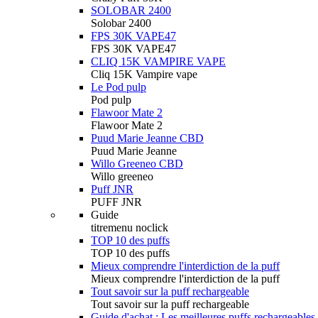
SOLOBAR 2400
Solobar 2400
FPS 30K VAPE47
FPS 30K VAPE47
CLIQ 15K VAMPIRE VAPE
Cliq 15K Vampire vape
Le Pod pulp
Pod pulp
Flawoor Mate 2
Flawoor Mate 2
Puud Marie Jeanne CBD
Puud Marie Jeanne
Willo Greeneo CBD
Willo greeneo
Puff JNR
PUFF JNR
Guide
titremenu noclick
TOP 10 des puffs
TOP 10 des puffs
Mieux comprendre l'interdiction de la puff
Mieux comprendre l'interdiction de la puff
Tout savoir sur la puff rechargeable
Tout savoir sur la puff rechargeable
Guide d'achat : Les meilleures puffs rechargeables