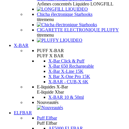
Arômes concentrés Liquideo LONGFILL
Chicha électronique Starhooks
titremenu
CIGARETTE ELECTRONIQUE PLUFFY
titremenu
X-BAR
PUFF X-BAR
PUFF X BAR
X-Bar Click & Puff
X-Bar 650 Rechargeable
X-Bar X-Line 15K
X Bar X-One Pro 15K
X-BAR - CUB-X 6K
E-liquides X-Bar
E-liquide Xbar
X-BAR 10 & 50ml
Nouveautés
ELFBAR
Puff Elfbar
Puff Elfbar
AF5000 ELFBAR