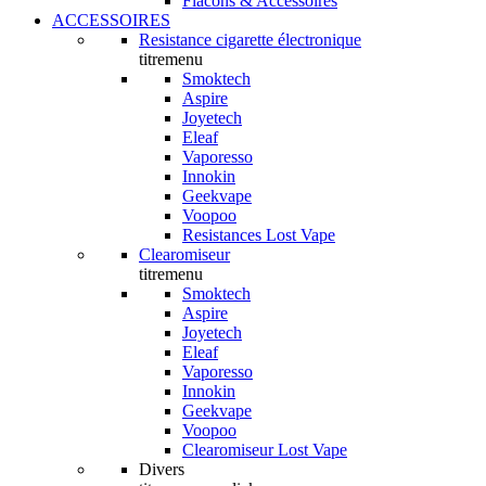
Flacons & Accessoires
ACCESSOIRES
Resistance cigarette électronique
titremenu
Smoktech
Aspire
Joyetech
Eleaf
Vaporesso
Innokin
Geekvape
Voopoo
Resistances Lost Vape
Clearomiseur
titremenu
Smoktech
Aspire
Joyetech
Eleaf
Vaporesso
Innokin
Geekvape
Voopoo
Clearomiseur Lost Vape
Divers