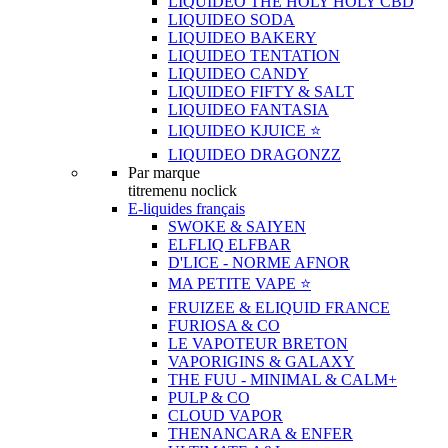
LIQUIDEO THE HOLY HOLY CBD
LIQUIDEO SODA
LIQUIDEO BAKERY
LIQUIDEO TENTATION
LIQUIDEO CANDY
LIQUIDEO FIFTY & SALT
LIQUIDEO FANTASIA
LIQUIDEO KJUICE ⭐️
LIQUIDEO DRAGONZZ
Par marque
titremenu noclick
E-liquides français
SWOKE & SAIYEN
ELFLIQ ELFBAR
D'LICE - NORME AFNOR
MA PETITE VAPE ⭐️
FRUIZEE & ELIQUID FRANCE
FURIOSA & CO
LE VAPOTEUR BRETON
VAPORIGINS & GALAXY
THE FUU - MINIMAL & CALM+
PULP & CO
CLOUD VAPOR
THENANCARA & ENFER