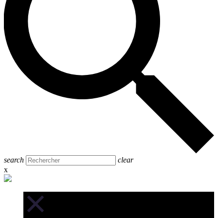
search
clear
x