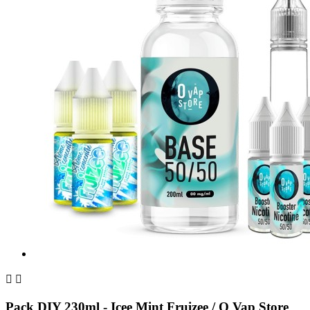


Pack DIY 230ml - Icee Mint Fruizee / O Vap Store