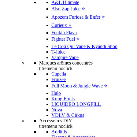
A&L Ultimate
Aisu Zap Juice ⭐️
Apozem Furiosa & Enfer ⭐️
Curieux ⭐️
Fcukin Flava
Fighter Fuel ⭐️
Le Coq Qui Vape & Kyandi Shop
T-Juice
Vampire Vape
Marques arômes concentrés
titremenu noclick
Capella
Fruizee
Full Moon & Jungle Wave ⭐️
Halo
Kung Fruits
LIQUIDEO LONGFILL
Nova
VDLV & Cirkus
Accessoires DIY
titremenu noclick
Additifs