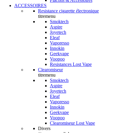
Flacons & Accessoires
ACCESSOIRES
Resistance cigarette électronique
titremenu
Smoktech
Aspire
Joyetech
Eleaf
Vaporesso
Innokin
Geekvape
Voopoo
Resistances Lost Vape
Clearomiseur
titremenu
Smoktech
Aspire
Joyetech
Eleaf
Vaporesso
Innokin
Geekvape
Voopoo
Clearomiseur Lost Vape
Divers