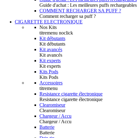
Guide d'achat : Les meilleures puffs rechargeables
COMMENT RECHARGER SA PUFF ?
Comment recharger sa puff ?
CIGARETTE ELECTRONIQUE
Nos Kits
titremenu noclick
Kit débutants
Kit débutants
Kit avancés
Kit avancés
Kit experts
Kit experts
Kits Pods
Kits Pods
Accessoires
titremenu
Resistance cigarette électronique
Resistance cigarette électronique
Clearomiseur
Clearomiseur
Chargeur / Accu
Chargeur / Accu
Batterie
Batterie