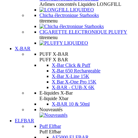
Arômes concentrés Liquideo LONGFILL
Chicha électronique Starhooks
titremenu
CIGARETTE ELECTRONIQUE PLUFFY
titremenu
X-BAR
PUFF X-BAR
PUFF X BAR
X-Bar Click & Puff
X-Bar 650 Rechargeable
X-Bar X-Line 15K
X Bar X-One Pro 15K
X-BAR - CUB-X 6K
E-liquides X-Bar
E-liquide Xbar
X-BAR 10 & 50ml
Nouveautés
ELFBAR
Puff Elfbar
Puff Elfbar
AF5000 ELFBAR