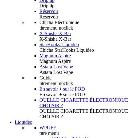
Drip tip
Drip tip
Réservoir
Réservoir
Chicha Electronique
titremenu noclick
X-Shisha X-Bar
X-Shisha X-Bar
StarHooks Liquideo
Chicha StarHooks Liquideo
Magnum Aspire
Magnum Aspire
Astara Lost Vape
Astara Lost Vape
Guide
titremenu noclick
En savoir + sur le POD
En savoir + sur le POD
QUELLE CIGARETTE ÉLECTRONIQUE
CHOISIR ?
QUELLE CIGARETTE ÉLECTRONIQUE
CHOISIR ?
Liquideo
WPUFF
titre menu