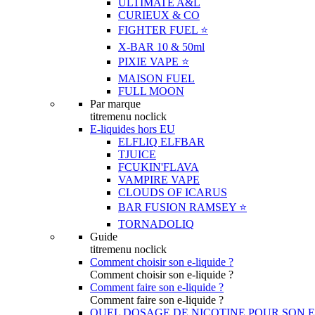
ULTIMATE A&L
CURIEUX & CO
FIGHTER FUEL ⭐️
X-BAR 10 & 50ml
PIXIE VAPE ⭐️
MAISON FUEL
FULL MOON
Par marque
titremenu noclick
E-liquides hors EU
ELFLIQ ELFBAR
TJUICE
FCUKIN'FLAVA
VAMPIRE VAPE
CLOUDS OF ICARUS
BAR FUSION RAMSEY ⭐️
TORNADOLIQ
Guide
titremenu noclick
Comment choisir son e-liquide ?
Comment choisir son e-liquide ?
Comment faire son e-liquide ?
Comment faire son e-liquide ?
QUEL DOSAGE DE NICOTINE POUR SON E