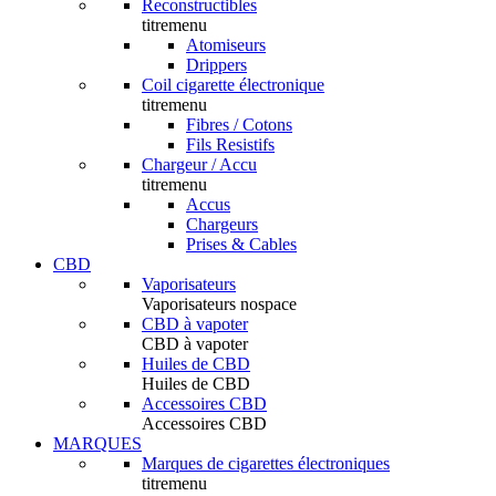
Reconstructibles
titremenu
Atomiseurs
Drippers
Coil cigarette électronique
titremenu
Fibres / Cotons
Fils Resistifs
Chargeur / Accu
titremenu
Accus
Chargeurs
Prises & Cables
CBD
Vaporisateurs
Vaporisateurs nospace
CBD à vapoter
CBD à vapoter
Huiles de CBD
Huiles de CBD
Accessoires CBD
Accessoires CBD
MARQUES
Marques de cigarettes électroniques
titremenu