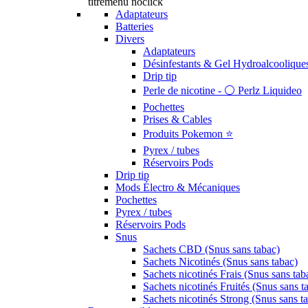
titremenu noclick
Adaptateurs
Batteries
Divers
Adaptateurs
Désinfestants & Gel Hydroalcoolique
Drip tip
Perle de nicotine - ⚪️ Perlz Liquideo
Pochettes
Prises & Cables
Produits Pokemon ⭐️
Pyrex / tubes
Réservoirs Pods
Drip tip
Mods Électro & Mécaniques
Pochettes
Pyrex / tubes
Réservoirs Pods
Snus
Sachets CBD (Snus sans tabac)
Sachets Nicotinés (Snus sans tabac)
Sachets nicotinés Frais (Snus sans tab
Sachets nicotinés Fruités (Snus sans t
Sachets nicotinés Strong (Snus sans t