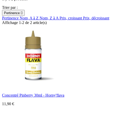
Trier par :
Pertinence

Pertinence
Nom, A à Z
Nom, Z à A
Prix, croissant
Prix, décroissant
Affichage 1-2 de 2 article(s)
Concentré Pinberry 30ml - Horny'flava
11,90 €