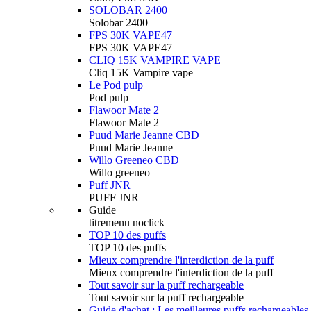
SOLOBAR 2400
Solobar 2400
FPS 30K VAPE47
FPS 30K VAPE47
CLIQ 15K VAMPIRE VAPE
Cliq 15K Vampire vape
Le Pod pulp
Pod pulp
Flawoor Mate 2
Flawoor Mate 2
Puud Marie Jeanne CBD
Puud Marie Jeanne
Willo Greeneo CBD
Willo greeneo
Puff JNR
PUFF JNR
Guide
titremenu noclick
TOP 10 des puffs
TOP 10 des puffs
Mieux comprendre l'interdiction de la puff
Mieux comprendre l'interdiction de la puff
Tout savoir sur la puff rechargeable
Tout savoir sur la puff rechargeable
Guide d'achat : Les meilleures puffs rechargeables