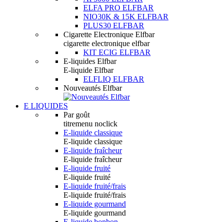
ELFA PRO ELFBAR
NIO30K & 15K ELFBAR
PLUS30 ELFBAR
Cigarette Electronique Elfbar
cigarette electronique elfbar
KIT ECIG ELFBAR
E-liquides Elfbar
E-liquide Elfbar
ELFLIQ ELFBAR
Nouveautés Elfbar
E LIQUIDES
Par goût
titremenu noclick
E-liquide classique
E-liquide classique
E-liquide fraîcheur
E-liquide fraîcheur
E-liquide fruité
E-liquide fruité
E-liquide fruité/frais
E-liquide fruité/frais
E-liquide gourmand
E-liquide gourmand
E-liquide bonbon