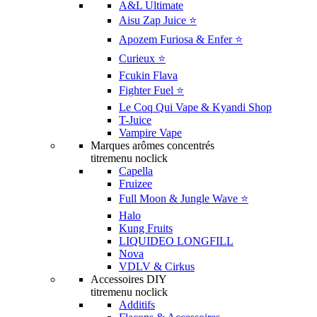
A&L Ultimate
Aisu Zap Juice ⭐️
Apozem Furiosa & Enfer ⭐️
Curieux ⭐️
Fcukin Flava
Fighter Fuel ⭐️
Le Coq Qui Vape & Kyandi Shop
T-Juice
Vampire Vape
Marques arômes concentrés
titremenu noclick
Capella
Fruizee
Full Moon & Jungle Wave ⭐️
Halo
Kung Fruits
LIQUIDEO LONGFILL
Nova
VDLV & Cirkus
Accessoires DIY
titremenu noclick
Additifs