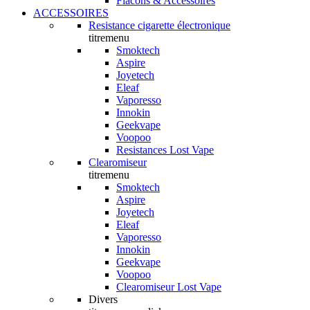
Flacons & Accessoires
ACCESSOIRES
Resistance cigarette électronique
titremenu
Smoktech
Aspire
Joyetech
Eleaf
Vaporesso
Innokin
Geekvape
Voopoo
Resistances Lost Vape
Clearomiseur
titremenu
Smoktech
Aspire
Joyetech
Eleaf
Vaporesso
Innokin
Geekvape
Voopoo
Clearomiseur Lost Vape
Divers