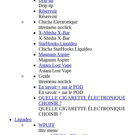
Drip tip
Drip tip
Réservoir
Réservoir
Chicha Electronique
titremenu noclick
X-Shisha X-Bar
X-Shisha X-Bar
StarHooks Liquideo
Chicha StarHooks Liquideo
Magnum Aspire
Magnum Aspire
Astara Lost Vape
Astara Lost Vape
Guide
titremenu noclick
En savoir + sur le POD
En savoir + sur le POD
QUELLE CIGARETTE ÉLECTRONIQUE
CHOISIR ?
QUELLE CIGARETTE ÉLECTRONIQUE
CHOISIR ?
Liquideo
WPUFF
titre menu