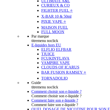
ULTIMATE A&L
CURIEUX & CO
FIGHTER FUEL ⭐️
X-BAR 10 & 50ml
PIXIE VAPE ⭐️
MAISON FUEL
FULL MOON
Par marque
titremenu noclick
E-liquides hors EU
ELFLIQ ELFBAR
TJUICE
FCUKIN'FLAVA
VAMPIRE VAPE
CLOUDS OF ICARUS
BAR FUSION RAMSEY ⭐️
TORNADOLIQ
Guide
titremenu noclick
Comment choisir son e-liquide ?
Comment choisir son e-liquide ?
Comment faire son e-liquide ?
Comment faire son e-liquide ?
QUEL DOSAGE DE NICOTINE POUR SON E