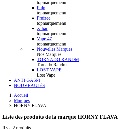
topmarquemenu
Pulp
topmarquemenu
Fruizee
topmarquemenu
X-bar
topmarquemenu
Vape 47
topmarquemenu
Nouvelles Marques
Nos Marques
TORNADO RANDM
Tornado Randm
LOST VAPE
Lost Vape
ANTI-GASPI
NOUVEAUTéS
Accueil
Marques
HORNY FLAVA
Liste des produits de la marque HORNY FLAVA
Il y a 2 produits.