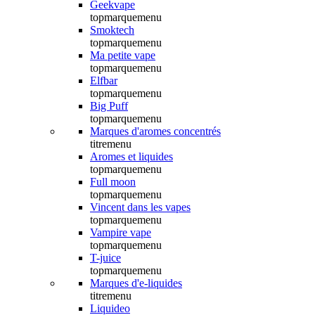
Geekvape
topmarquemenu
Smoktech
topmarquemenu
Ma petite vape
topmarquemenu
Elfbar
topmarquemenu
Big Puff
topmarquemenu
Marques d'aromes concentrés
titremenu
Aromes et liquides
topmarquemenu
Full moon
topmarquemenu
Vincent dans les vapes
topmarquemenu
Vampire vape
topmarquemenu
T-juice
topmarquemenu
Marques d'e-liquides
titremenu
Liquideo