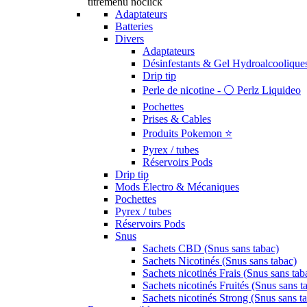
titremenu noclick
Adaptateurs
Batteries
Divers
Adaptateurs
Désinfestants & Gel Hydroalcoolique
Drip tip
Perle de nicotine - ⚪️ Perlz Liquideo
Pochettes
Prises & Cables
Produits Pokemon ⭐️
Pyrex / tubes
Réservoirs Pods
Drip tip
Mods Électro & Mécaniques
Pochettes
Pyrex / tubes
Réservoirs Pods
Snus
Sachets CBD (Snus sans tabac)
Sachets Nicotinés (Snus sans tabac)
Sachets nicotinés Frais (Snus sans tab
Sachets nicotinés Fruités (Snus sans t
Sachets nicotinés Strong (Snus sans t