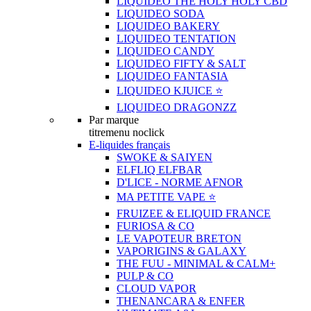
LIQUIDEO THE HOLY HOLY CBD
LIQUIDEO SODA
LIQUIDEO BAKERY
LIQUIDEO TENTATION
LIQUIDEO CANDY
LIQUIDEO FIFTY & SALT
LIQUIDEO FANTASIA
LIQUIDEO KJUICE ⭐️
LIQUIDEO DRAGONZZ
Par marque
titremenu noclick
E-liquides français
SWOKE & SAIYEN
ELFLIQ ELFBAR
D'LICE - NORME AFNOR
MA PETITE VAPE ⭐️
FRUIZEE & ELIQUID FRANCE
FURIOSA & CO
LE VAPOTEUR BRETON
VAPORIGINS & GALAXY
THE FUU - MINIMAL & CALM+
PULP & CO
CLOUD VAPOR
THENANCARA & ENFER