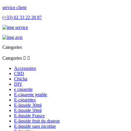
service client
(+33) 02 33 22 28 87
Categories
Categories


Accessoires
CBD
Chicha
DIY
e cigarette
E-cigarette jetable
E-cigarettes
E-liquide 30ml
E-liquide 50ml
E-liquide France
E-liquide fruit du dragon
E-liquide sans nicotine