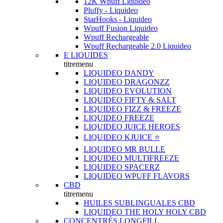
12K Wpuff Liquideo
Pluffy - Liquideo
StarHooks - Liquideo
Wpuff Fusion Liquideo
Wpuff Rechargeable
Wpuff Rechargeable 2.0 Liquideo
E LIQUIDES
titremenu
LIQUIDEO DANDY
LIQUIDEO DRAGONZZ
LIQUIDEO EVOLUTION
LIQUIDEO FIFTY & SALT
LIQUIDEO FIZZ & FREEZE
LIQUIDEO FREEZE
LIQUIDEO JUICE HEROES
LIQUIDEO KJUICE ⭐️
LIQUIDEO MR BULLE
LIQUIDEO MULTIFREEZE
LIQUIDEO SPACERZ
LIQUIDEO WPUFF FLAVORS
CBD
titremenu
HUILES SUBLINGUALES CBD
LIQUIDEO THE HOLY HOLY CBD
CONCENTRÉS LONGFILL