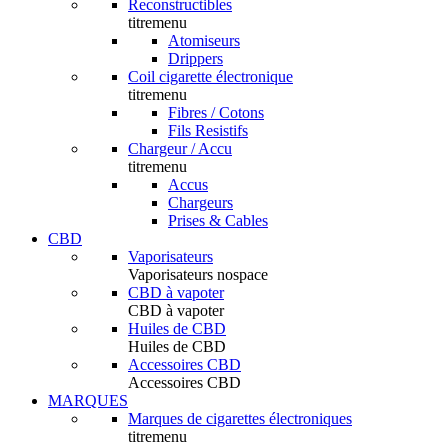
Reconstructibles
titremenu
Atomiseurs
Drippers
Coil cigarette électronique
titremenu
Fibres / Cotons
Fils Resistifs
Chargeur / Accu
titremenu
Accus
Chargeurs
Prises & Cables
CBD
Vaporisateurs
Vaporisateurs nospace
CBD à vapoter
CBD à vapoter
Huiles de CBD
Huiles de CBD
Accessoires CBD
Accessoires CBD
MARQUES
Marques de cigarettes électroniques
titremenu