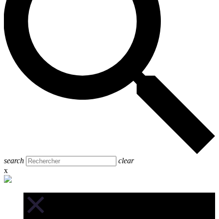
search
clear
x