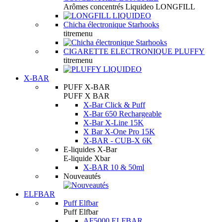
Arômes concentrés Liquideo LONGFILL
Chicha électronique Starhooks
titremenu
CIGARETTE ELECTRONIQUE PLUFFY
titremenu
X-BAR
PUFF X-BAR
PUFF X BAR
X-Bar Click & Puff
X-Bar 650 Rechargeable
X-Bar X-Line 15K
X Bar X-One Pro 15K
X-BAR - CUB-X 6K
E-liquides X-Bar
E-liquide Xbar
X-BAR 10 & 50ml
Nouveautés
ELFBAR
Puff Elfbar
Puff Elfbar
AF5000 ELFBAR