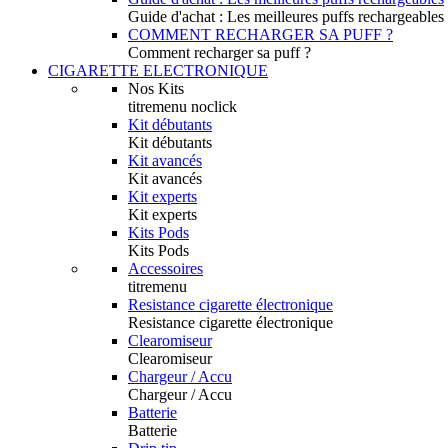
Guide d'achat : Les meilleures puffs rechargeables
COMMENT RECHARGER SA PUFF ?
Comment recharger sa puff ?
CIGARETTE ELECTRONIQUE
Nos Kits
titremenu noclick
Kit débutants
Kit débutants
Kit avancés
Kit avancés
Kit experts
Kit experts
Kits Pods
Kits Pods
Accessoires
titremenu
Resistance cigarette électronique
Resistance cigarette électronique
Clearomiseur
Clearomiseur
Chargeur / Accu
Chargeur / Accu
Batterie
Batterie