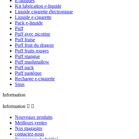
E-liquides
Kit fabrication e-liquide
Liquide cigarette électronique
Liquide e-cigarette
Pack e-liquide
Puff
Puff avec nicotine
Puff fraise
Puff fruit du dragon
Puff fruits rouges
Puff mangue
Puff mashmallow
Puff pack
Puff pastèque
Recharge e-cigarette
Snus
Information
Information


Nouveaux produits
Meilleurs ventes
Nos magasins
contactez-nous