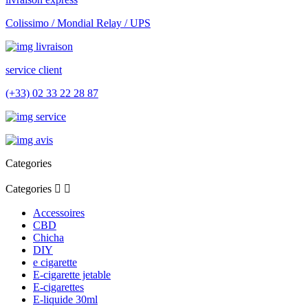
Colissimo / Mondial Relay / UPS
service client
(+33) 02 33 22 28 87
Categories
Categories


Accessoires
CBD
Chicha
DIY
e cigarette
E-cigarette jetable
E-cigarettes
E-liquide 30ml