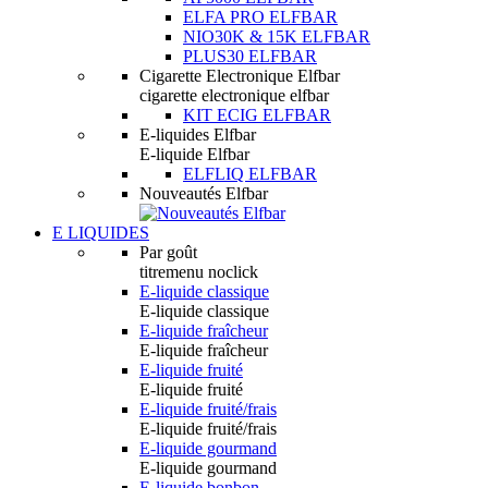
ELFA PRO ELFBAR
NIO30K & 15K ELFBAR
PLUS30 ELFBAR
Cigarette Electronique Elfbar
cigarette electronique elfbar
KIT ECIG ELFBAR
E-liquides Elfbar
E-liquide Elfbar
ELFLIQ ELFBAR
Nouveautés Elfbar
E LIQUIDES
Par goût
titremenu noclick
E-liquide classique
E-liquide classique
E-liquide fraîcheur
E-liquide fraîcheur
E-liquide fruité
E-liquide fruité
E-liquide fruité/frais
E-liquide fruité/frais
E-liquide gourmand
E-liquide gourmand
E-liquide bonbon