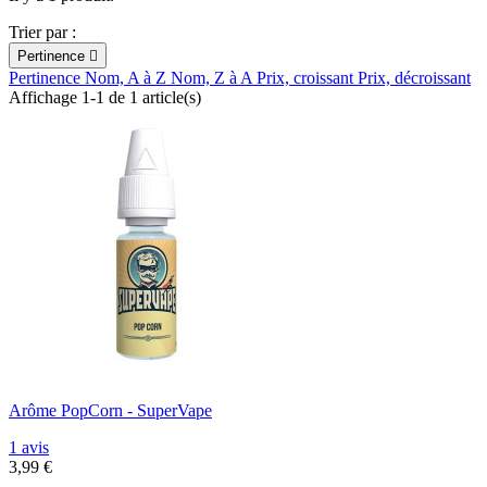
Trier par :
Pertinence

Pertinence
Nom, A à Z
Nom, Z à A
Prix, croissant
Prix, décroissant
Affichage 1-1 de 1 article(s)
Arôme PopCorn - SuperVape
1 avis
3,99 €