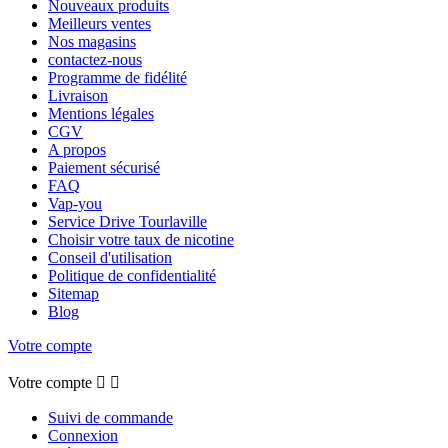
Nouveaux produits
Meilleurs ventes
Nos magasins
contactez-nous
Programme de fidélité
Livraison
Mentions légales
CGV
A propos
Paiement sécurisé
FAQ
Vap-you
Service Drive Tourlaville
Choisir votre taux de nicotine
Conseil d'utilisation
Politique de confidentialité
Sitemap
Blog
Votre compte
Votre compte


Suivi de commande
Connexion