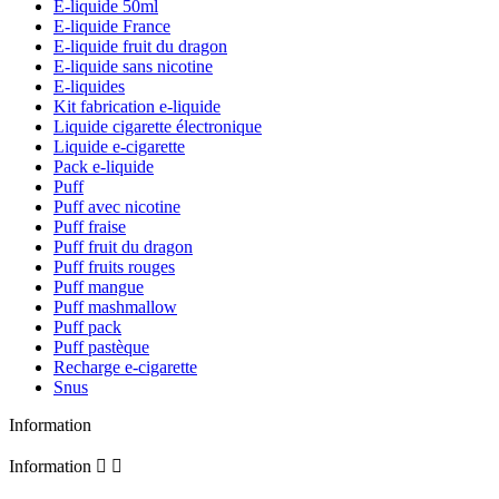
E-liquide 50ml
E-liquide France
E-liquide fruit du dragon
E-liquide sans nicotine
E-liquides
Kit fabrication e-liquide
Liquide cigarette électronique
Liquide e-cigarette
Pack e-liquide
Puff
Puff avec nicotine
Puff fraise
Puff fruit du dragon
Puff fruits rouges
Puff mangue
Puff mashmallow
Puff pack
Puff pastèque
Recharge e-cigarette
Snus
Information
Information

