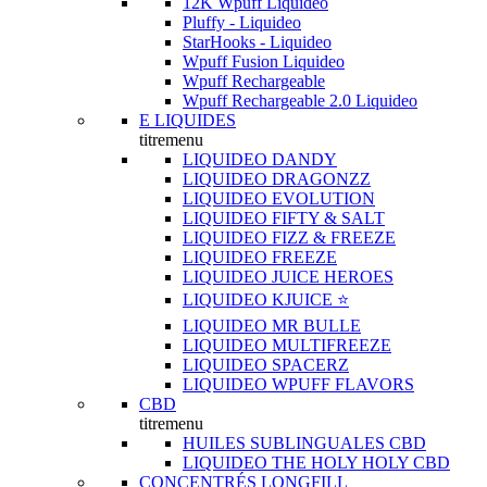
12K Wpuff Liquideo
Pluffy - Liquideo
StarHooks - Liquideo
Wpuff Fusion Liquideo
Wpuff Rechargeable
Wpuff Rechargeable 2.0 Liquideo
E LIQUIDES
titremenu
LIQUIDEO DANDY
LIQUIDEO DRAGONZZ
LIQUIDEO EVOLUTION
LIQUIDEO FIFTY & SALT
LIQUIDEO FIZZ & FREEZE
LIQUIDEO FREEZE
LIQUIDEO JUICE HEROES
LIQUIDEO KJUICE ⭐️
LIQUIDEO MR BULLE
LIQUIDEO MULTIFREEZE
LIQUIDEO SPACERZ
LIQUIDEO WPUFF FLAVORS
CBD
titremenu
HUILES SUBLINGUALES CBD
LIQUIDEO THE HOLY HOLY CBD
CONCENTRÉS LONGFILL