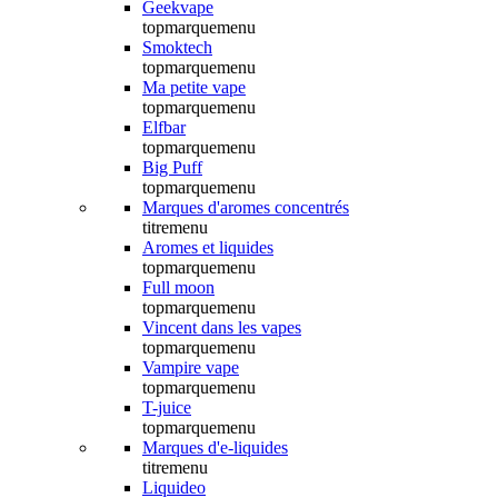
Geekvape
topmarquemenu
Smoktech
topmarquemenu
Ma petite vape
topmarquemenu
Elfbar
topmarquemenu
Big Puff
topmarquemenu
Marques d'aromes concentrés
titremenu
Aromes et liquides
topmarquemenu
Full moon
topmarquemenu
Vincent dans les vapes
topmarquemenu
Vampire vape
topmarquemenu
T-juice
topmarquemenu
Marques d'e-liquides
titremenu
Liquideo