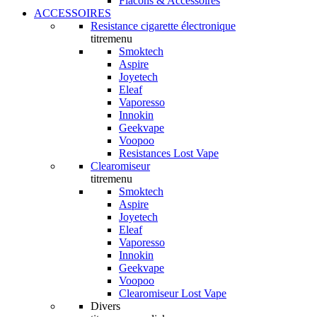
Flacons & Accessoires
ACCESSOIRES
Resistance cigarette électronique
titremenu
Smoktech
Aspire
Joyetech
Eleaf
Vaporesso
Innokin
Geekvape
Voopoo
Resistances Lost Vape
Clearomiseur
titremenu
Smoktech
Aspire
Joyetech
Eleaf
Vaporesso
Innokin
Geekvape
Voopoo
Clearomiseur Lost Vape
Divers