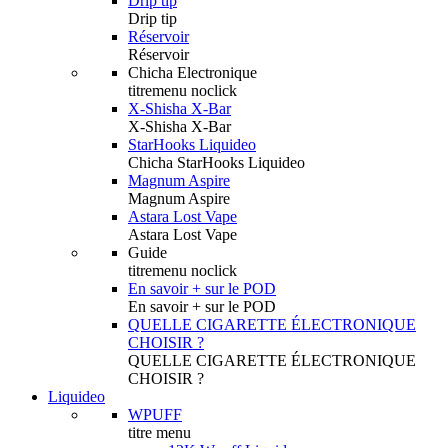
Drip tip
Drip tip
Réservoir
Réservoir
Chicha Electronique
titremenu noclick
X-Shisha X-Bar
X-Shisha X-Bar
StarHooks Liquideo
Chicha StarHooks Liquideo
Magnum Aspire
Magnum Aspire
Astara Lost Vape
Astara Lost Vape
Guide
titremenu noclick
En savoir + sur le POD
En savoir + sur le POD
QUELLE CIGARETTE ÉLECTRONIQUE
CHOISIR ?
QUELLE CIGARETTE ÉLECTRONIQUE
CHOISIR ?
Liquideo
WPUFF
titre menu