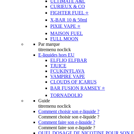
ULTIMATE A&L
CURIEUX & CO
FIGHTER FUEL ⭐️
X-BAR 10 & 50ml
PIXIE VAPE ⭐️
MAISON FUEL
FULL MOON
Par marque
titremenu noclick
E-liquides hors EU
ELFLIQ ELFBAR
TJUICE
FCUKIN'FLAVA
VAMPIRE VAPE
CLOUDS OF ICARUS
BAR FUSION RAMSEY ⭐️
TORNADOLIQ
Guide
titremenu noclick
Comment choisir son e-liquide ?
Comment choisir son e-liquide ?
Comment faire son e-liquide ?
Comment faire son e-liquide ?
QUEL DOSAGE DE NICOTINE POUR SON E