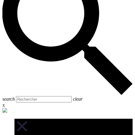
search
clear
x