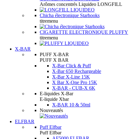
Arômes concentrés Liquideo LONGFILL
Chicha électronique Starhooks
titremenu
CIGARETTE ELECTRONIQUE PLUFFY
titremenu
X-BAR
PUFF X-BAR
PUFF X BAR
X-Bar Click & Puff
X-Bar 650 Rechargeable
X-Bar X-Line 15K
X Bar X-One Pro 15K
X-BAR - CUB-X 6K
E-liquides X-Bar
E-liquide Xbar
X-BAR 10 & 50ml
Nouveautés
ELFBAR
Puff Elfbar
Puff Elfbar
AF5000 ELFBAR