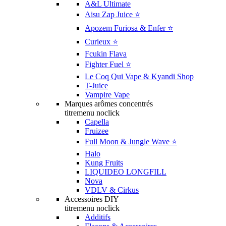
A&L Ultimate
Aisu Zap Juice ⭐️
Apozem Furiosa & Enfer ⭐️
Curieux ⭐️
Fcukin Flava
Fighter Fuel ⭐️
Le Coq Qui Vape & Kyandi Shop
T-Juice
Vampire Vape
Marques arômes concentrés
titremenu noclick
Capella
Fruizee
Full Moon & Jungle Wave ⭐️
Halo
Kung Fruits
LIQUIDEO LONGFILL
Nova
VDLV & Cirkus
Accessoires DIY
titremenu noclick
Additifs