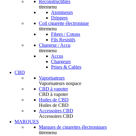
Reconstructibles
titremenu
Atomiseurs
Drippers
Coil cigarette électronique
titremenu
Fibres / Cotons
Fils Resistifs
Chargeur / Accu
titremenu
Accus
Chargeurs
Prises & Cables
CBD
Vaporisateurs
Vaporisateurs nospace
CBD à vapoter
CBD à vapoter
Huiles de CBD
Huiles de CBD
Accessoires CBD
Accessoires CBD
MARQUES
Marques de cigarettes électroniques
titremenu