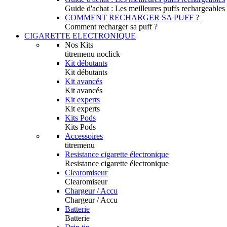
Guide d'achat : Les meilleures puffs rechargeables
COMMENT RECHARGER SA PUFF ?
Comment recharger sa puff ?
CIGARETTE ELECTRONIQUE
Nos Kits
titremenu noclick
Kit débutants
Kit débutants
Kit avancés
Kit avancés
Kit experts
Kit experts
Kits Pods
Kits Pods
Accessoires
titremenu
Resistance cigarette électronique
Resistance cigarette électronique
Clearomiseur
Clearomiseur
Chargeur / Accu
Chargeur / Accu
Batterie
Batterie