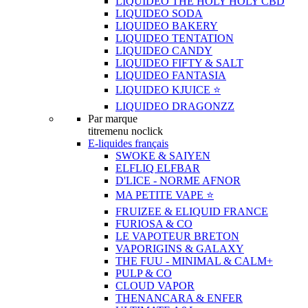
LIQUIDEO THE HOLY HOLY CBD
LIQUIDEO SODA
LIQUIDEO BAKERY
LIQUIDEO TENTATION
LIQUIDEO CANDY
LIQUIDEO FIFTY & SALT
LIQUIDEO FANTASIA
LIQUIDEO KJUICE ⭐️
LIQUIDEO DRAGONZZ
Par marque
titremenu noclick
E-liquides français
SWOKE & SAIYEN
ELFLIQ ELFBAR
D'LICE - NORME AFNOR
MA PETITE VAPE ⭐️
FRUIZEE & ELIQUID FRANCE
FURIOSA & CO
LE VAPOTEUR BRETON
VAPORIGINS & GALAXY
THE FUU - MINIMAL & CALM+
PULP & CO
CLOUD VAPOR
THENANCARA & ENFER