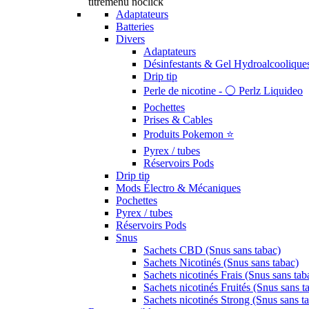
titremenu noclick
Adaptateurs
Batteries
Divers
Adaptateurs
Désinfestants & Gel Hydroalcoolique
Drip tip
Perle de nicotine - ⚪️ Perlz Liquideo
Pochettes
Prises & Cables
Produits Pokemon ⭐️
Pyrex / tubes
Réservoirs Pods
Drip tip
Mods Électro & Mécaniques
Pochettes
Pyrex / tubes
Réservoirs Pods
Snus
Sachets CBD (Snus sans tabac)
Sachets Nicotinés (Snus sans tabac)
Sachets nicotinés Frais (Snus sans tab
Sachets nicotinés Fruités (Snus sans t
Sachets nicotinés Strong (Snus sans t