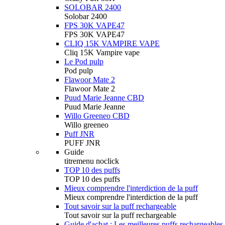
SOLOBAR 2400
Solobar 2400
FPS 30K VAPE47
FPS 30K VAPE47
CLIQ 15K VAMPIRE VAPE
Cliq 15K Vampire vape
Le Pod pulp
Pod pulp
Flawoor Mate 2
Flawoor Mate 2
Puud Marie Jeanne CBD
Puud Marie Jeanne
Willo Greeneo CBD
Willo greeneo
Puff JNR
PUFF JNR
Guide
titremenu noclick
TOP 10 des puffs
TOP 10 des puffs
Mieux comprendre l'interdiction de la puff
Mieux comprendre l'interdiction de la puff
Tout savoir sur la puff rechargeable
Tout savoir sur la puff rechargeable
Guide d'achat : Les meilleures puffs rechargeables