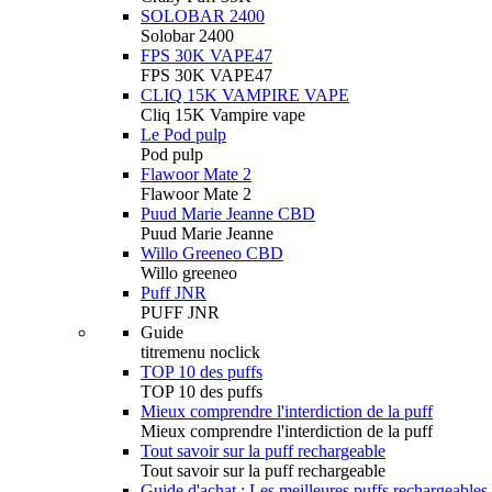
SOLOBAR 2400
Solobar 2400
FPS 30K VAPE47
FPS 30K VAPE47
CLIQ 15K VAMPIRE VAPE
Cliq 15K Vampire vape
Le Pod pulp
Pod pulp
Flawoor Mate 2
Flawoor Mate 2
Puud Marie Jeanne CBD
Puud Marie Jeanne
Willo Greeneo CBD
Willo greeneo
Puff JNR
PUFF JNR
Guide
titremenu noclick
TOP 10 des puffs
TOP 10 des puffs
Mieux comprendre l'interdiction de la puff
Mieux comprendre l'interdiction de la puff
Tout savoir sur la puff rechargeable
Tout savoir sur la puff rechargeable
Guide d'achat : Les meilleures puffs rechargeables