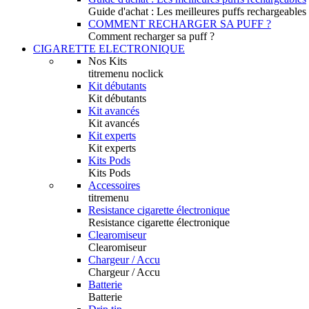
Guide d'achat : Les meilleures puffs rechargeables
COMMENT RECHARGER SA PUFF ?
Comment recharger sa puff ?
CIGARETTE ELECTRONIQUE
Nos Kits
titremenu noclick
Kit débutants
Kit débutants
Kit avancés
Kit avancés
Kit experts
Kit experts
Kits Pods
Kits Pods
Accessoires
titremenu
Resistance cigarette électronique
Resistance cigarette électronique
Clearomiseur
Clearomiseur
Chargeur / Accu
Chargeur / Accu
Batterie
Batterie