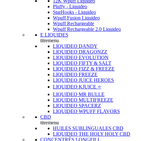
12K Wpuff Liquideo
Pluffy - Liquideo
StarHooks - Liquideo
Wpuff Fusion Liquideo
Wpuff Rechargeable
Wpuff Rechargeable 2.0 Liquideo
E LIQUIDES
titremenu
LIQUIDEO DANDY
LIQUIDEO DRAGONZZ
LIQUIDEO EVOLUTION
LIQUIDEO FIFTY & SALT
LIQUIDEO FIZZ & FREEZE
LIQUIDEO FREEZE
LIQUIDEO JUICE HEROES
LIQUIDEO KJUICE ⭐️
LIQUIDEO MR BULLE
LIQUIDEO MULTIFREEZE
LIQUIDEO SPACERZ
LIQUIDEO WPUFF FLAVORS
CBD
titremenu
HUILES SUBLINGUALES CBD
LIQUIDEO THE HOLY HOLY CBD
CONCENTRÉS LONGFILL