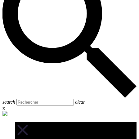
search
clear
x