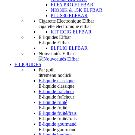
ELFA PRO ELFBAR
NIO30K & 15K ELFBAR
PLUS30 ELFBAR
Cigarette Electronique Elfbar
cigarette electronique elfbar
KIT ECIG ELFBAR
E-liquides Elfbar
E-liquide Elfbar
ELFLIQ ELFBAR
Nouveautés Elfbar
E LIQUIDES
Par goût
titremenu noclick
E-liquide classique
E-liquide classique
E-liquide fraîcheur
E-liquide fraîcheur
E-liquide fruité
E-liquide fruité
E-liquide fruité/frais
E-liquide fruité/frais
E-liquide gourmand
E-liquide gourmand
E-liquide bonbon