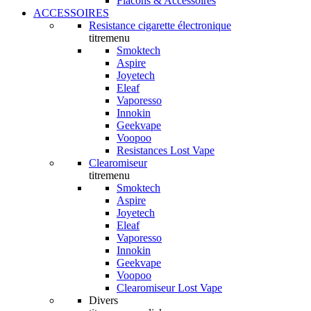
Flacons & Accessoires
ACCESSOIRES
Resistance cigarette électronique
titremenu
Smoktech
Aspire
Joyetech
Eleaf
Vaporesso
Innokin
Geekvape
Voopoo
Resistances Lost Vape
Clearomiseur
titremenu
Smoktech
Aspire
Joyetech
Eleaf
Vaporesso
Innokin
Geekvape
Voopoo
Clearomiseur Lost Vape
Divers