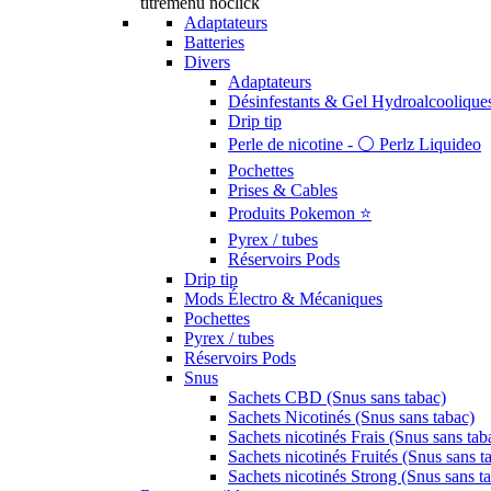
titremenu noclick
Adaptateurs
Batteries
Divers
Adaptateurs
Désinfestants & Gel Hydroalcoolique
Drip tip
Perle de nicotine - ⚪️ Perlz Liquideo
Pochettes
Prises & Cables
Produits Pokemon ⭐️
Pyrex / tubes
Réservoirs Pods
Drip tip
Mods Électro & Mécaniques
Pochettes
Pyrex / tubes
Réservoirs Pods
Snus
Sachets CBD (Snus sans tabac)
Sachets Nicotinés (Snus sans tabac)
Sachets nicotinés Frais (Snus sans tab
Sachets nicotinés Fruités (Snus sans t
Sachets nicotinés Strong (Snus sans t