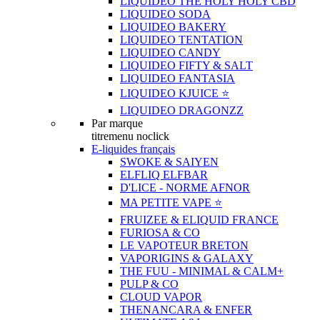
LIQUIDEO THE HOLY HOLY CBD
LIQUIDEO SODA
LIQUIDEO BAKERY
LIQUIDEO TENTATION
LIQUIDEO CANDY
LIQUIDEO FIFTY & SALT
LIQUIDEO FANTASIA
LIQUIDEO KJUICE ⭐️
LIQUIDEO DRAGONZZ
Par marque
titremenu noclick
E-liquides français
SWOKE & SAIYEN
ELFLIQ ELFBAR
D'LICE - NORME AFNOR
MA PETITE VAPE ⭐️
FRUIZEE & ELIQUID FRANCE
FURIOSA & CO
LE VAPOTEUR BRETON
VAPORIGINS & GALAXY
THE FUU - MINIMAL & CALM+
PULP & CO
CLOUD VAPOR
THENANCARA & ENFER