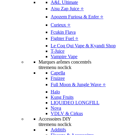
A&L Ultimate
Aisu Zap Juice ⭐️
Apozem Furiosa & Enfer ⭐️
Curieux ⭐️
Fcukin Flava
Fighter Fuel ⭐️
Le Coq Qui Vape & Kyandi Shop
T-Juice
Vampire Vape
Marques arômes concentrés
titremenu noclick
Capella
Fruizee
Full Moon & Jungle Wave ⭐️
Halo
Kung Fruits
LIQUIDEO LONGFILL
Nova
VDLV & Cirkus
Accessoires DIY
titremenu noclick
Additifs