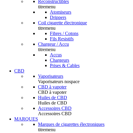
Reconstructibles
titremenu
Atomiseurs
Drippers
Coil cigarette électronique
titremenu
Fibres / Cotons
Fils Resistifs
Chargeur / Accu
titremenu
Accus
Chargeurs
Prises & Cables
CBD
Vaporisateurs
Vaporisateurs nospace
CBD à vapoter
CBD à vapoter
Huiles de CBD
Huiles de CBD
Accessoires CBD
Accessoires CBD
MARQUES
Marques de cigarettes électroniques
titremenu