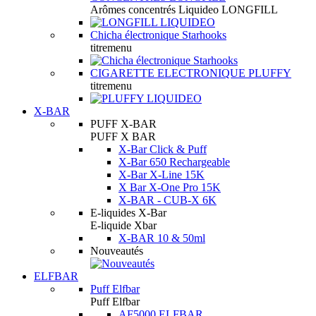
Arômes concentrés Liquideo LONGFILL
Chicha électronique Starhooks
titremenu
CIGARETTE ELECTRONIQUE PLUFFY
titremenu
X-BAR
PUFF X-BAR
PUFF X BAR
X-Bar Click & Puff
X-Bar 650 Rechargeable
X-Bar X-Line 15K
X Bar X-One Pro 15K
X-BAR - CUB-X 6K
E-liquides X-Bar
E-liquide Xbar
X-BAR 10 & 50ml
Nouveautés
ELFBAR
Puff Elfbar
Puff Elfbar
AF5000 ELFBAR