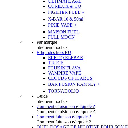
ULTIMATE A&L
CURIEUX & CO
FIGHTER FUEL ⭐️
X-BAR 10 & 50ml
PIXIE VAPE ⭐️
MAISON FUEL
FULL MOON
Par marque
titremenu noclick
E-liquides hors EU
ELFLIQ ELFBAR
TJUICE
FCUKIN'FLAVA
VAMPIRE VAPE
CLOUDS OF ICARUS
BAR FUSION RAMSEY ⭐️
TORNADOLIQ
Guide
titremenu noclick
Comment choisir son e-liquide ?
Comment choisir son e-liquide ?
Comment faire son e-liquide ?
Comment faire son e-liquide ?
QUEL DOSAGE DE NICOTINE POUR SON E