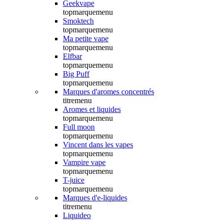
Geekvape
topmarquemenu
Smoktech
topmarquemenu
Ma petite vape
topmarquemenu
Elfbar
topmarquemenu
Big Puff
topmarquemenu
Marques d'aromes concentrés
titremenu
Aromes et liquides
topmarquemenu
Full moon
topmarquemenu
Vincent dans les vapes
topmarquemenu
Vampire vape
topmarquemenu
T-juice
topmarquemenu
Marques d'e-liquides
titremenu
Liquideo