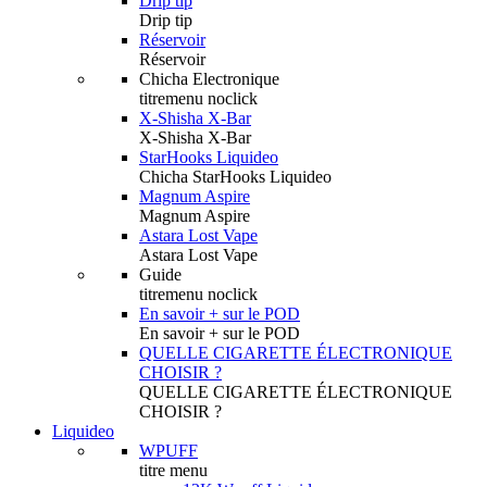
Drip tip
Drip tip
Réservoir
Réservoir
Chicha Electronique
titremenu noclick
X-Shisha X-Bar
X-Shisha X-Bar
StarHooks Liquideo
Chicha StarHooks Liquideo
Magnum Aspire
Magnum Aspire
Astara Lost Vape
Astara Lost Vape
Guide
titremenu noclick
En savoir + sur le POD
En savoir + sur le POD
QUELLE CIGARETTE ÉLECTRONIQUE
CHOISIR ?
QUELLE CIGARETTE ÉLECTRONIQUE
CHOISIR ?
Liquideo
WPUFF
titre menu