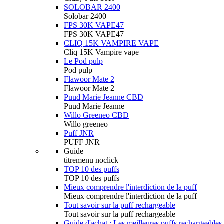
SOLOBAR 2400
Solobar 2400
FPS 30K VAPE47
FPS 30K VAPE47
CLIQ 15K VAMPIRE VAPE
Cliq 15K Vampire vape
Le Pod pulp
Pod pulp
Flawoor Mate 2
Flawoor Mate 2
Puud Marie Jeanne CBD
Puud Marie Jeanne
Willo Greeneo CBD
Willo greeneo
Puff JNR
PUFF JNR
Guide
titremenu noclick
TOP 10 des puffs
TOP 10 des puffs
Mieux comprendre l'interdiction de la puff
Mieux comprendre l'interdiction de la puff
Tout savoir sur la puff rechargeable
Tout savoir sur la puff rechargeable
Guide d'achat : Les meilleures puffs rechargeables