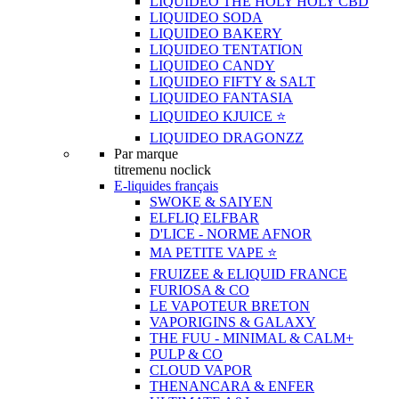
LIQUIDEO THE HOLY HOLY CBD
LIQUIDEO SODA
LIQUIDEO BAKERY
LIQUIDEO TENTATION
LIQUIDEO CANDY
LIQUIDEO FIFTY & SALT
LIQUIDEO FANTASIA
LIQUIDEO KJUICE ⭐️
LIQUIDEO DRAGONZZ
Par marque
titremenu noclick
E-liquides français
SWOKE & SAIYEN
ELFLIQ ELFBAR
D'LICE - NORME AFNOR
MA PETITE VAPE ⭐️
FRUIZEE & ELIQUID FRANCE
FURIOSA & CO
LE VAPOTEUR BRETON
VAPORIGINS & GALAXY
THE FUU - MINIMAL & CALM+
PULP & CO
CLOUD VAPOR
THENANCARA & ENFER