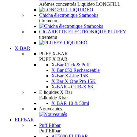
Arômes concentrés Liquideo LONGFILL
Chicha électronique Starhooks
titremenu
CIGARETTE ELECTRONIQUE PLUFFY
titremenu
X-BAR
PUFF X-BAR
PUFF X BAR
X-Bar Click & Puff
X-Bar 650 Rechargeable
X-Bar X-Line 15K
X Bar X-One Pro 15K
X-BAR - CUB-X 6K
E-liquides X-Bar
E-liquide Xbar
X-BAR 10 & 50ml
Nouveautés
ELFBAR
Puff Elfbar
Puff Elfbar
AF5000 ELFBAR