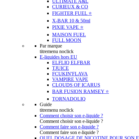
ULTIMATE A&L
CURIEUX & CO
FIGHTER FUEL ⭐️
X-BAR 10 & 50ml
PIXIE VAPE ⭐️
MAISON FUEL
FULL MOON
Par marque
titremenu noclick
E-liquides hors EU
ELFLIQ ELFBAR
TJUICE
FCUKIN'FLAVA
VAMPIRE VAPE
CLOUDS OF ICARUS
BAR FUSION RAMSEY ⭐️
TORNADOLIQ
Guide
titremenu noclick
Comment choisir son e-liquide ?
Comment choisir son e-liquide ?
Comment faire son e-liquide ?
Comment faire son e-liquide ?
QUEL DOSAGE DE NICOTINE POUR SON E