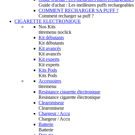
Guide d'achat : Les meilleures puffs rechargeables
COMMENT RECHARGER SA PUFF ?
Comment recharger sa puff ?
CIGARETTE ELECTRONIQUE
Nos Kits
titremenu noclick
Kit débutants
Kit débutants
Kit avancés
Kit avancés
Kit experts
Kit experts
Kits Pods
Kits Pods
Accessoires
titremenu
Resistance cigarette électronique
Resistance cigarette électronique
Clearomiseur
Clearomiseur
Chargeur / Accu
Chargeur / Accu
Batterie
Batterie