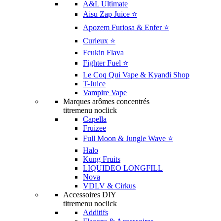
A&L Ultimate
Aisu Zap Juice ⭐️
Apozem Furiosa & Enfer ⭐️
Curieux ⭐️
Fcukin Flava
Fighter Fuel ⭐️
Le Coq Qui Vape & Kyandi Shop
T-Juice
Vampire Vape
Marques arômes concentrés
titremenu noclick
Capella
Fruizee
Full Moon & Jungle Wave ⭐️
Halo
Kung Fruits
LIQUIDEO LONGFILL
Nova
VDLV & Cirkus
Accessoires DIY
titremenu noclick
Additifs