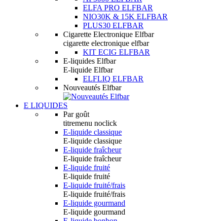
ELFA PRO ELFBAR
NIO30K & 15K ELFBAR
PLUS30 ELFBAR
Cigarette Electronique Elfbar
cigarette electronique elfbar
KIT ECIG ELFBAR
E-liquides Elfbar
E-liquide Elfbar
ELFLIQ ELFBAR
Nouveautés Elfbar
E LIQUIDES
Par goût
titremenu noclick
E-liquide classique
E-liquide classique
E-liquide fraîcheur
E-liquide fraîcheur
E-liquide fruité
E-liquide fruité
E-liquide fruité/frais
E-liquide fruité/frais
E-liquide gourmand
E-liquide gourmand
E-liquide bonbon