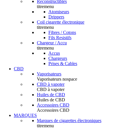
Reconstructibles
titremenu
Atomiseurs
Drippers
Coil cigarette électronique
titremenu
Fibres / Cotons
Fils Resistifs
Chargeur / Accu
titremenu
Accus
Chargeurs
Prises & Cables
CBD
Vaporisateurs
Vaporisateurs nospace
CBD à vapoter
CBD à vapoter
Huiles de CBD
Huiles de CBD
Accessoires CBD
Accessoires CBD
MARQUES
Marques de cigarettes électroniques
titremenu