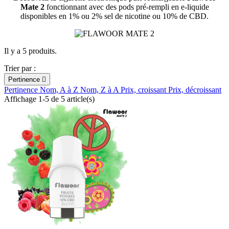
Mate 2
fonctionnant avec des pods pré-rempli en e-liquide
disponibles en 1% ou 2% sel de nicotine ou 10% de CBD.
Il y a 5 produits.
Trier par :
Pertinence

Pertinence
Nom, A à Z
Nom, Z à A
Prix, croissant
Prix, décroissant
Affichage 1-5 de 5 article(s)