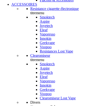
Flacons & Accessoires
ACCESSOIRES
Resistance cigarette électronique
titremenu
Smoktech
Aspire
Joyetech
Eleaf
Vaporesso
Innokin
Geekvape
Voopoo
Resistances Lost Vape
Clearomiseur
titremenu
Smoktech
Aspire
Joyetech
Eleaf
Vaporesso
Innokin
Geekvape
Voopoo
Clearomiseur Lost Vape
Divers