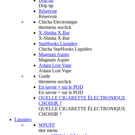
Drip tip
Drip tip
Réservoir
Réservoir
Chicha Electronique
titremenu noclick
X-Shisha X-Bar
X-Shisha X-Bar
StarHooks Liquideo
Chicha StarHooks Liquideo
Magnum Aspire
Magnum Aspire
Astara Lost Vape
Astara Lost Vape
Guide
titremenu noclick
En savoir + sur le POD
En savoir + sur le POD
QUELLE CIGARETTE ÉLECTRONIQUE
CHOISIR ?
QUELLE CIGARETTE ÉLECTRONIQUE
CHOISIR ?
Liquideo
WPUFF
titre menu