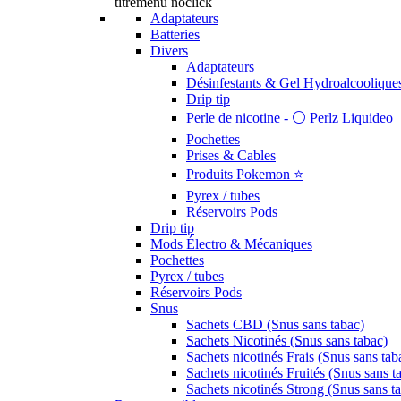
titremenu noclick
Adaptateurs
Batteries
Divers
Adaptateurs
Désinfestants & Gel Hydroalcoolique
Drip tip
Perle de nicotine - ⚪️ Perlz Liquideo
Pochettes
Prises & Cables
Produits Pokemon ⭐️
Pyrex / tubes
Réservoirs Pods
Drip tip
Mods Électro & Mécaniques
Pochettes
Pyrex / tubes
Réservoirs Pods
Snus
Sachets CBD (Snus sans tabac)
Sachets Nicotinés (Snus sans tabac)
Sachets nicotinés Frais (Snus sans tab
Sachets nicotinés Fruités (Snus sans t
Sachets nicotinés Strong (Snus sans t