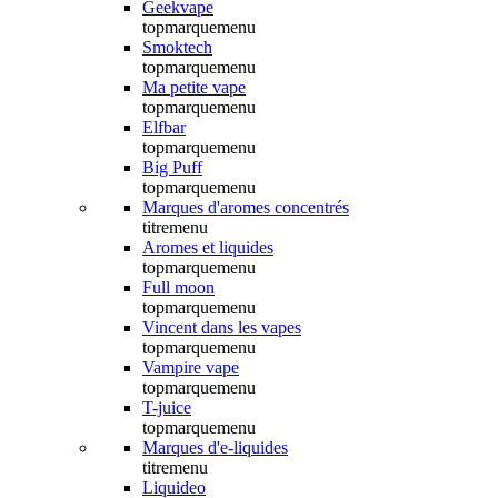
Geekvape
topmarquemenu
Smoktech
topmarquemenu
Ma petite vape
topmarquemenu
Elfbar
topmarquemenu
Big Puff
topmarquemenu
Marques d'aromes concentrés
titremenu
Aromes et liquides
topmarquemenu
Full moon
topmarquemenu
Vincent dans les vapes
topmarquemenu
Vampire vape
topmarquemenu
T-juice
topmarquemenu
Marques d'e-liquides
titremenu
Liquideo