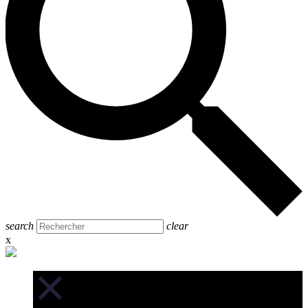
search
clear
x