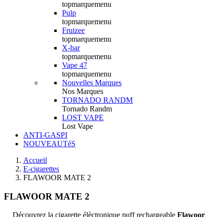
topmarquemenu
Pulp
topmarquemenu
Fruizee
topmarquemenu
X-bar
topmarquemenu
Vape 47
topmarquemenu
Nouvelles Marques
Nos Marques
TORNADO RANDM
Tornado Randm
LOST VAPE
Lost Vape
ANTI-GASPI
NOUVEAUTéS
Accueil
E-cigarettes
FLAWOOR MATE 2
FLAWOOR MATE 2
Découvrez la cigarette élèctronique puff rechargeable
Flawoor