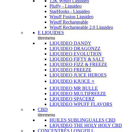
12K Wpuff Liquideo
Pluffy - Liquideo
StarHooks - Liquideo
Wpuff Fusion Liquideo
Wpuff Rechargeable
Wpuff Rechargeable 2.0 Liquideo
E LIQUIDES
titremenu
LIQUIDEO DANDY
LIQUIDEO DRAGONZZ
LIQUIDEO EVOLUTION
LIQUIDEO FIFTY & SALT
LIQUIDEO FIZZ & FREEZE
LIQUIDEO FREEZE
LIQUIDEO JUICE HEROES
LIQUIDEO KJUICE ⭐️
LIQUIDEO MR BULLE
LIQUIDEO MULTIFREEZE
LIQUIDEO SPACERZ
LIQUIDEO WPUFF FLAVORS
CBD
titremenu
HUILES SUBLINGUALES CBD
LIQUIDEO THE HOLY HOLY CBD
CONCENTRÉS LONGFILL