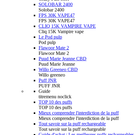
SOLOBAR 2400
Solobar 2400
FPS 30K VAPE47
FPS 30K VAPE47
CLIQ 15K VAMPIRE VAPE
Cliq 15K Vampire vape
Le Pod pulp
Pod pulp
Flawoor Mate 2
Flawoor Mate 2
Puud Marie Jeanne CBD
Puud Marie Jeanne
Willo Greeneo CBD
Willo greeneo
Puff JNR
PUFF JNR
Guide
titremenu noclick
TOP 10 des puffs
TOP 10 des puffs
Mieux comprendre l'interdiction de la puff
Mieux comprendre l'interdiction de la puff
Tout savoir sur la puff rechargeable
Tout savoir sur la puff rechargeable
Guide d'achat : Les meilleures puffs rechargeables