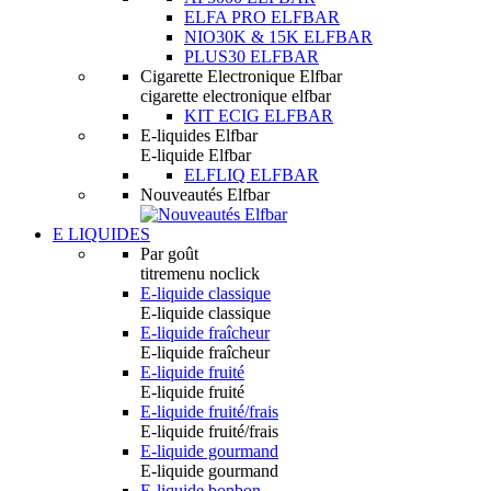
ELFA PRO ELFBAR
NIO30K & 15K ELFBAR
PLUS30 ELFBAR
Cigarette Electronique Elfbar
cigarette electronique elfbar
KIT ECIG ELFBAR
E-liquides Elfbar
E-liquide Elfbar
ELFLIQ ELFBAR
Nouveautés Elfbar
E LIQUIDES
Par goût
titremenu noclick
E-liquide classique
E-liquide classique
E-liquide fraîcheur
E-liquide fraîcheur
E-liquide fruité
E-liquide fruité
E-liquide fruité/frais
E-liquide fruité/frais
E-liquide gourmand
E-liquide gourmand
E-liquide bonbon