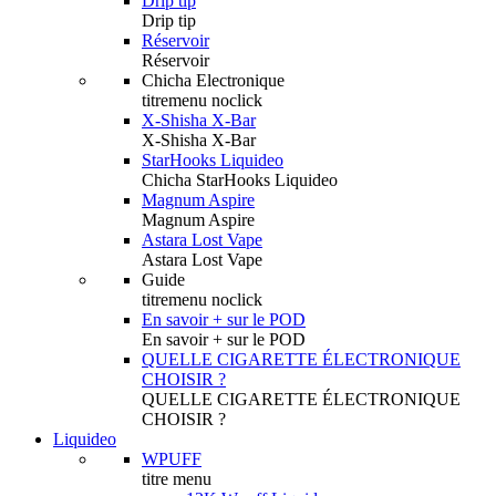
Drip tip
Drip tip
Réservoir
Réservoir
Chicha Electronique
titremenu noclick
X-Shisha X-Bar
X-Shisha X-Bar
StarHooks Liquideo
Chicha StarHooks Liquideo
Magnum Aspire
Magnum Aspire
Astara Lost Vape
Astara Lost Vape
Guide
titremenu noclick
En savoir + sur le POD
En savoir + sur le POD
QUELLE CIGARETTE ÉLECTRONIQUE
CHOISIR ?
QUELLE CIGARETTE ÉLECTRONIQUE
CHOISIR ?
Liquideo
WPUFF
titre menu