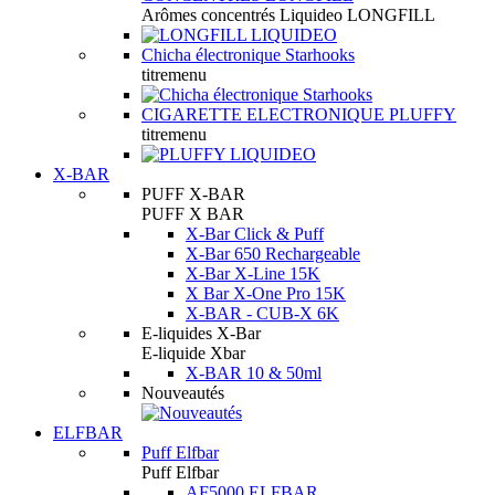
Arômes concentrés Liquideo LONGFILL
Chicha électronique Starhooks
titremenu
CIGARETTE ELECTRONIQUE PLUFFY
titremenu
X-BAR
PUFF X-BAR
PUFF X BAR
X-Bar Click & Puff
X-Bar 650 Rechargeable
X-Bar X-Line 15K
X Bar X-One Pro 15K
X-BAR - CUB-X 6K
E-liquides X-Bar
E-liquide Xbar
X-BAR 10 & 50ml
Nouveautés
ELFBAR
Puff Elfbar
Puff Elfbar
AF5000 ELFBAR