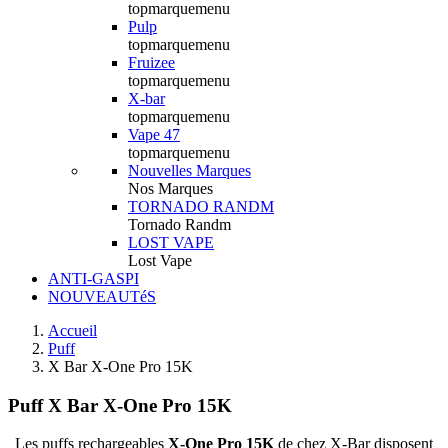
topmarquemenu
Pulp
topmarquemenu
Fruizee
topmarquemenu
X-bar
topmarquemenu
Vape 47
topmarquemenu
Nouvelles Marques
Nos Marques
TORNADO RANDM
Tornado Randm
LOST VAPE
Lost Vape
ANTI-GASPI
NOUVEAUTéS
Accueil
Puff
X Bar X-One Pro 15K
Puff X Bar X-One Pro 15K
Les puffs rechargeables
X-One Pro 15K
de chez X-Bar disposent