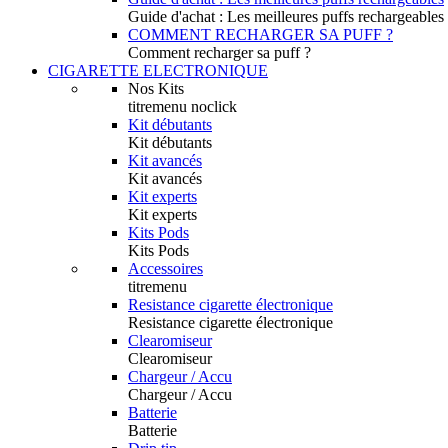
Guide d'achat : Les meilleures puffs rechargeables
COMMENT RECHARGER SA PUFF ?
Comment recharger sa puff ?
CIGARETTE ELECTRONIQUE
Nos Kits
titremenu noclick
Kit débutants
Kit débutants
Kit avancés
Kit avancés
Kit experts
Kit experts
Kits Pods
Kits Pods
Accessoires
titremenu
Resistance cigarette électronique
Resistance cigarette électronique
Clearomiseur
Clearomiseur
Chargeur / Accu
Chargeur / Accu
Batterie
Batterie