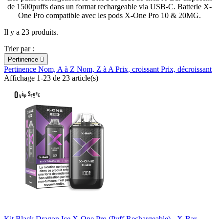
de 1500puffs dans un format rechargeable via USB-C. Batterie X-
One Pro compatible avec les pods X-One Pro 10 & 20MG.
Il y a 23 produits.
Trier par :
Pertinence

Pertinence
Nom, A à Z
Nom, Z à A
Prix, croissant
Prix, décroissant
Affichage 1-23 de 23 article(s)
Kit Black Dragon Ice X-One Pro (Puff Rechargeable) - X-Bar