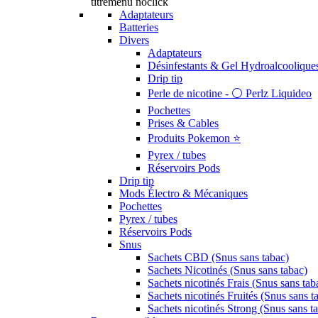
titremenu noclick
Adaptateurs
Batteries
Divers
Adaptateurs
Désinfestants & Gel Hydroalcoolique
Drip tip
Perle de nicotine - ⚪️ Perlz Liquideo
Pochettes
Prises & Cables
Produits Pokemon ⭐️
Pyrex / tubes
Réservoirs Pods
Drip tip
Mods Électro & Mécaniques
Pochettes
Pyrex / tubes
Réservoirs Pods
Snus
Sachets CBD (Snus sans tabac)
Sachets Nicotinés (Snus sans tabac)
Sachets nicotinés Frais (Snus sans tab
Sachets nicotinés Fruités (Snus sans t
Sachets nicotinés Strong (Snus sans t