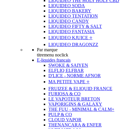
LIQUIDEO THE HOLY HOLY CBD
LIQUIDEO SODA
LIQUIDEO BAKERY
LIQUIDEO TENTATION
LIQUIDEO CANDY
LIQUIDEO FIFTY & SALT
LIQUIDEO FANTASIA
LIQUIDEO KJUICE ⭐️
LIQUIDEO DRAGONZZ
Par marque
titremenu noclick
E-liquides français
SWOKE & SAIYEN
ELFLIQ ELFBAR
D'LICE - NORME AFNOR
MA PETITE VAPE ⭐️
FRUIZEE & ELIQUID FRANCE
FURIOSA & CO
LE VAPOTEUR BRETON
VAPORIGINS & GALAXY
THE FUU - MINIMAL & CALM+
PULP & CO
CLOUD VAPOR
THENANCARA & ENFER