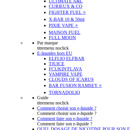
ULTIMATE A&L
CURIEUX & CO
FIGHTER FUEL ⭐️
X-BAR 10 & 50ml
PIXIE VAPE ⭐️
MAISON FUEL
FULL MOON
Par marque
titremenu noclick
E-liquides hors EU
ELFLIQ ELFBAR
TJUICE
FCUKIN'FLAVA
VAMPIRE VAPE
CLOUDS OF ICARUS
BAR FUSION RAMSEY ⭐️
TORNADOLIQ
Guide
titremenu noclick
Comment choisir son e-liquide ?
Comment choisir son e-liquide ?
Comment faire son e-liquide ?
Comment faire son e-liquide ?
QUEL DOSAGE DE NICOTINE POUR SON E