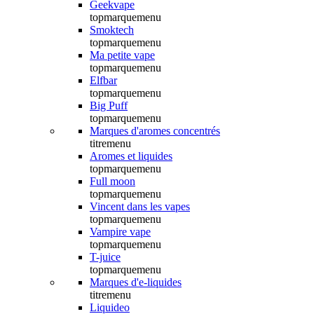
Geekvape
topmarquemenu
Smoktech
topmarquemenu
Ma petite vape
topmarquemenu
Elfbar
topmarquemenu
Big Puff
topmarquemenu
Marques d'aromes concentrés
titremenu
Aromes et liquides
topmarquemenu
Full moon
topmarquemenu
Vincent dans les vapes
topmarquemenu
Vampire vape
topmarquemenu
T-juice
topmarquemenu
Marques d'e-liquides
titremenu
Liquideo