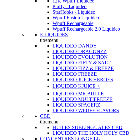
12K Wpuff Liquideo
Pluffy - Liquideo
StarHooks - Liquideo
Wpuff Fusion Liquideo
Wpuff Rechargeable
Wpuff Rechargeable 2.0 Liquideo
E LIQUIDES
titremenu
LIQUIDEO DANDY
LIQUIDEO DRAGONZZ
LIQUIDEO EVOLUTION
LIQUIDEO FIFTY & SALT
LIQUIDEO FIZZ & FREEZE
LIQUIDEO FREEZE
LIQUIDEO JUICE HEROES
LIQUIDEO KJUICE ⭐️
LIQUIDEO MR BULLE
LIQUIDEO MULTIFREEZE
LIQUIDEO SPACERZ
LIQUIDEO WPUFF FLAVORS
CBD
titremenu
HUILES SUBLINGUALES CBD
LIQUIDEO THE HOLY HOLY CBD
CONCENTRÉS LONGFILL