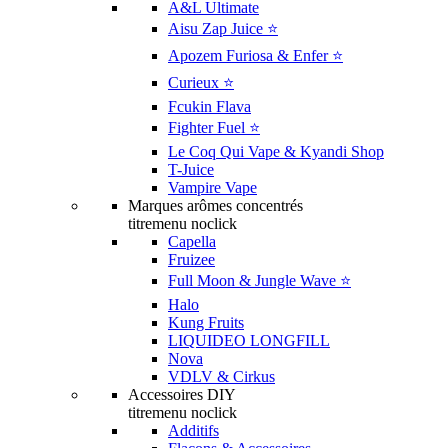
A&L Ultimate
Aisu Zap Juice ⭐️
Apozem Furiosa & Enfer ⭐️
Curieux ⭐️
Fcukin Flava
Fighter Fuel ⭐️
Le Coq Qui Vape & Kyandi Shop
T-Juice
Vampire Vape
Marques arômes concentrés
titremenu noclick
Capella
Fruizee
Full Moon & Jungle Wave ⭐️
Halo
Kung Fruits
LIQUIDEO LONGFILL
Nova
VDLV & Cirkus
Accessoires DIY
titremenu noclick
Additifs