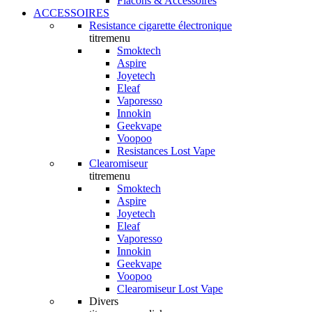
Flacons & Accessoires
ACCESSOIRES
Resistance cigarette électronique
titremenu
Smoktech
Aspire
Joyetech
Eleaf
Vaporesso
Innokin
Geekvape
Voopoo
Resistances Lost Vape
Clearomiseur
titremenu
Smoktech
Aspire
Joyetech
Eleaf
Vaporesso
Innokin
Geekvape
Voopoo
Clearomiseur Lost Vape
Divers