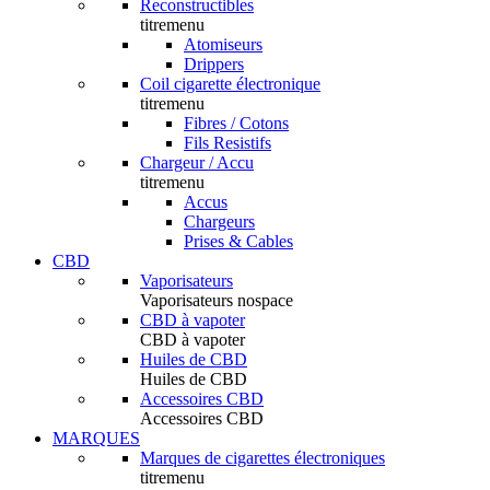
Reconstructibles
titremenu
Atomiseurs
Drippers
Coil cigarette électronique
titremenu
Fibres / Cotons
Fils Resistifs
Chargeur / Accu
titremenu
Accus
Chargeurs
Prises & Cables
CBD
Vaporisateurs
Vaporisateurs nospace
CBD à vapoter
CBD à vapoter
Huiles de CBD
Huiles de CBD
Accessoires CBD
Accessoires CBD
MARQUES
Marques de cigarettes électroniques
titremenu