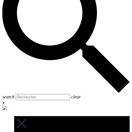
search
clear
x