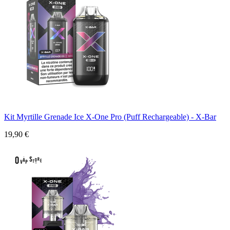
Kit Myrtille Grenade Ice X-One Pro (Puff Rechargeable) - X-Bar
19,90 €