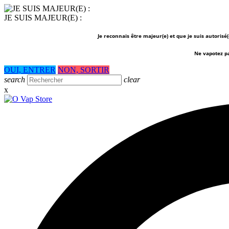
JE SUIS MAJEUR(E) :
Je reconnais être majeur(e) et que je suis autorisé
Ne vapotez p
OUI, ENTRER
NON, SORTIR
search
clear
x