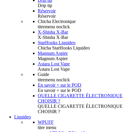
Drip tip
Drip tip
Réservoir
Réservoir
Chicha Electronique
titremenu noclick
X-Shisha X-Bar
X-Shisha X-Bar
StarHooks Liquideo
Chicha StarHooks Liquideo
Magnum Aspire
Magnum Aspire
Astara Lost Vape
Astara Lost Vape
Guide
titremenu noclick
En savoir + sur le POD
En savoir + sur le POD
QUELLE CIGARETTE ÉLECTRONIQUE
CHOISIR ?
QUELLE CIGARETTE ÉLECTRONIQUE
CHOISIR ?
Liquideo
WPUFF
titre menu