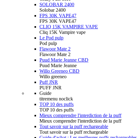
SOLOBAR 2400
Solobar 2400
FPS 30K VAPE47
FPS 30K VAPE47
CLIQ 15K VAMPIRE VAPE
Cliq 15K Vampire vape
Le Pod pulp
Pod pulp
Flawoor Mate 2
Flawoor Mate 2
Puud Marie Jeanne CBD
Puud Marie Jeanne
Willo Greeneo CBD
Willo greeneo
Puff JNR
PUFF JNR
Guide
titremenu noclick
TOP 10 des puffs
TOP 10 des puffs
Mieux comprendre l'interdiction de la puff
Mieux comprendre l'interdiction de la puff
Tout savoir sur la puff rechargeable
Tout savoir sur la puff rechargeable
Guide d'achat : Les meilleures puffs rechargeables