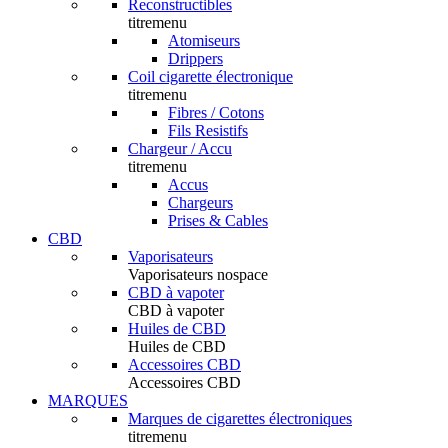
Reconstructibles
titremenu
Atomiseurs
Drippers
Coil cigarette électronique
titremenu
Fibres / Cotons
Fils Resistifs
Chargeur / Accu
titremenu
Accus
Chargeurs
Prises & Cables
CBD
Vaporisateurs
Vaporisateurs nospace
CBD à vapoter
CBD à vapoter
Huiles de CBD
Huiles de CBD
Accessoires CBD
Accessoires CBD
MARQUES
Marques de cigarettes électroniques
titremenu