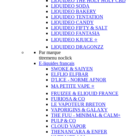
LIQUIDEO THE HOLY HOLY CBD
LIQUIDEO SODA
LIQUIDEO BAKERY
LIQUIDEO TENTATION
LIQUIDEO CANDY
LIQUIDEO FIFTY & SALT
LIQUIDEO FANTASIA
LIQUIDEO KJUICE ⭐️
LIQUIDEO DRAGONZZ
Par marque
titremenu noclick
E-liquides français
SWOKE & SAIYEN
ELFLIQ ELFBAR
D'LICE - NORME AFNOR
MA PETITE VAPE ⭐️
FRUIZEE & ELIQUID FRANCE
FURIOSA & CO
LE VAPOTEUR BRETON
VAPORIGINS & GALAXY
THE FUU - MINIMAL & CALM+
PULP & CO
CLOUD VAPOR
THENANCARA & ENFER