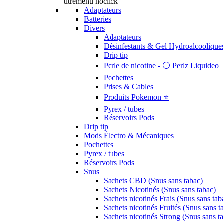
titremenu noclick
Adaptateurs
Batteries
Divers
Adaptateurs
Désinfestants & Gel Hydroalcoolique
Drip tip
Perle de nicotine - ⚪️ Perlz Liquideo
Pochettes
Prises & Cables
Produits Pokemon ⭐️
Pyrex / tubes
Réservoirs Pods
Drip tip
Mods Électro & Mécaniques
Pochettes
Pyrex / tubes
Réservoirs Pods
Snus
Sachets CBD (Snus sans tabac)
Sachets Nicotinés (Snus sans tabac)
Sachets nicotinés Frais (Snus sans tab
Sachets nicotinés Fruités (Snus sans t
Sachets nicotinés Strong (Snus sans t