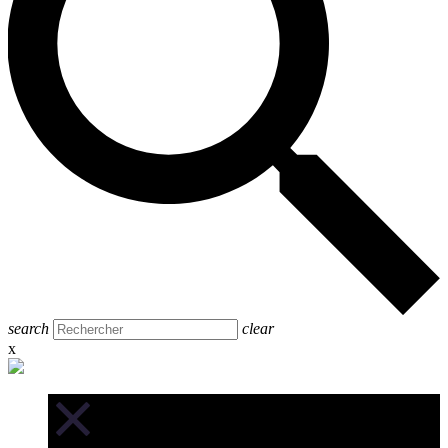
search
clear
x