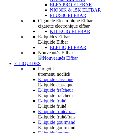
ELFA PRO ELFBAR
NIO30K & 15K ELFBAR
PLUS30 ELFBAR
Cigarette Electronique Elfbar
cigarette electronique elfbar
KIT ECIG ELFBAR
E-liquides Elfbar
E-liquide Elfbar
ELFLIQ ELFBAR
Nouveautés Elfbar
E LIQUIDES
Par goût
titremenu noclick
E-liquide classique
E-liquide classique
E-liquide fraîcheur
E-liquide fraîcheur
E-liquide fruité
E-liquide fruité
E-liquide fruité/frais
E-liquide fruité/frais
E-liquide gourmand
E-liquide gourmand
E-liquide bonbon