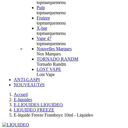
topmarquemenu
Pulp
topmarquemenu
Fruizee
topmarquemenu
X-bar
topmarquemenu
Vape 47
topmarquemenu
Nouvelles Marques
Nos Marques
TORNADO RANDM
Tornado Randm
LOST VAPE
Lost Vape
ANTI-GASPI
NOUVEAUTéS
Accueil
E-liquides
E-LIQUIDES LIQUIDEO
LIQUIDEO FREEZE
E-liquide Freeze Framboyz 10ml - Liquideo