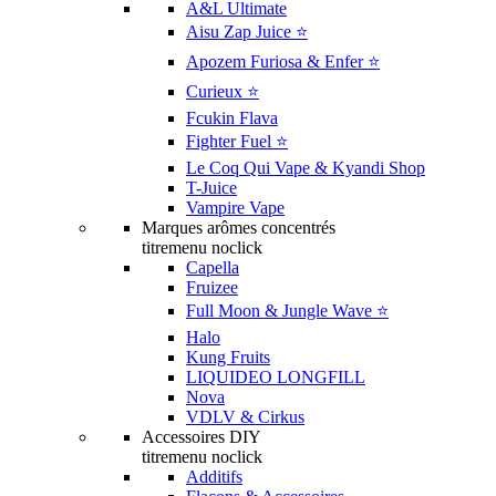
A&L Ultimate
Aisu Zap Juice ⭐️
Apozem Furiosa & Enfer ⭐️
Curieux ⭐️
Fcukin Flava
Fighter Fuel ⭐️
Le Coq Qui Vape & Kyandi Shop
T-Juice
Vampire Vape
Marques arômes concentrés
titremenu noclick
Capella
Fruizee
Full Moon & Jungle Wave ⭐️
Halo
Kung Fruits
LIQUIDEO LONGFILL
Nova
VDLV & Cirkus
Accessoires DIY
titremenu noclick
Additifs