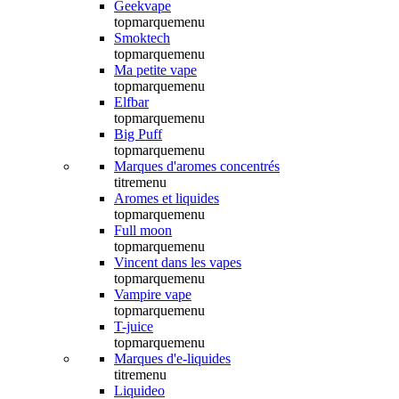
Geekvape
topmarquemenu
Smoktech
topmarquemenu
Ma petite vape
topmarquemenu
Elfbar
topmarquemenu
Big Puff
topmarquemenu
Marques d'aromes concentrés
titremenu
Aromes et liquides
topmarquemenu
Full moon
topmarquemenu
Vincent dans les vapes
topmarquemenu
Vampire vape
topmarquemenu
T-juice
topmarquemenu
Marques d'e-liquides
titremenu
Liquideo