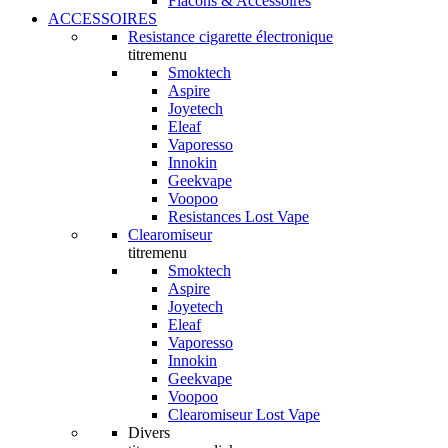
Flacons & Accessoires
ACCESSOIRES
Resistance cigarette électronique
titremenu
Smoktech
Aspire
Joyetech
Eleaf
Vaporesso
Innokin
Geekvape
Voopoo
Resistances Lost Vape
Clearomiseur
titremenu
Smoktech
Aspire
Joyetech
Eleaf
Vaporesso
Innokin
Geekvape
Voopoo
Clearomiseur Lost Vape
Divers