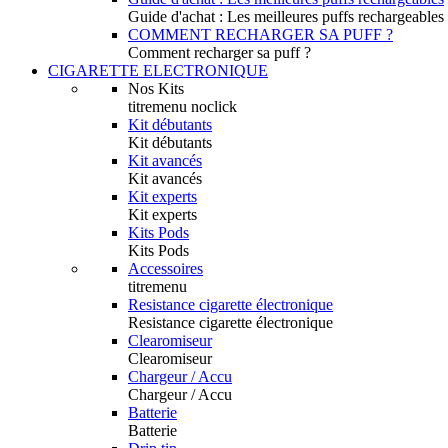
Guide d'achat : Les meilleures puffs rechargeables
COMMENT RECHARGER SA PUFF ?
Comment recharger sa puff ?
CIGARETTE ELECTRONIQUE
Nos Kits
titremenu noclick
Kit débutants
Kit débutants
Kit avancés
Kit avancés
Kit experts
Kit experts
Kits Pods
Kits Pods
Accessoires
titremenu
Resistance cigarette électronique
Resistance cigarette électronique
Clearomiseur
Clearomiseur
Chargeur / Accu
Chargeur / Accu
Batterie
Batterie