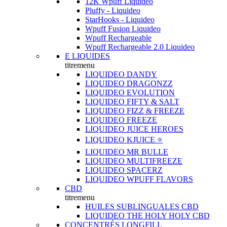
12K Wpuff Liquideo
Pluffy - Liquideo
StarHooks - Liquideo
Wpuff Fusion Liquideo
Wpuff Rechargeable
Wpuff Rechargeable 2.0 Liquideo
E LIQUIDES
titremenu
LIQUIDEO DANDY
LIQUIDEO DRAGONZZ
LIQUIDEO EVOLUTION
LIQUIDEO FIFTY & SALT
LIQUIDEO FIZZ & FREEZE
LIQUIDEO FREEZE
LIQUIDEO JUICE HEROES
LIQUIDEO KJUICE ⭐️
LIQUIDEO MR BULLE
LIQUIDEO MULTIFREEZE
LIQUIDEO SPACERZ
LIQUIDEO WPUFF FLAVORS
CBD
titremenu
HUILES SUBLINGUALES CBD
LIQUIDEO THE HOLY HOLY CBD
CONCENTRÉS LONGFILL