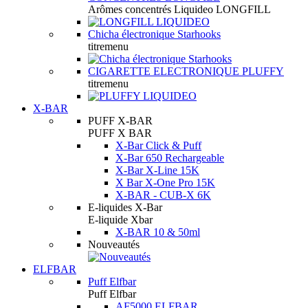
Arômes concentrés Liquideo LONGFILL
Chicha électronique Starhooks
titremenu
CIGARETTE ELECTRONIQUE PLUFFY
titremenu
X-BAR
PUFF X-BAR
PUFF X BAR
X-Bar Click & Puff
X-Bar 650 Rechargeable
X-Bar X-Line 15K
X Bar X-One Pro 15K
X-BAR - CUB-X 6K
E-liquides X-Bar
E-liquide Xbar
X-BAR 10 & 50ml
Nouveautés
ELFBAR
Puff Elfbar
Puff Elfbar
AF5000 ELFBAR