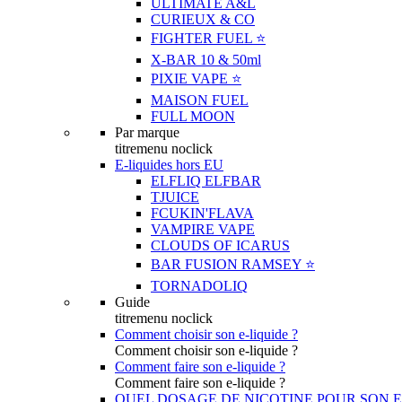
ULTIMATE A&L
CURIEUX & CO
FIGHTER FUEL ⭐️
X-BAR 10 & 50ml
PIXIE VAPE ⭐️
MAISON FUEL
FULL MOON
Par marque
titremenu noclick
E-liquides hors EU
ELFLIQ ELFBAR
TJUICE
FCUKIN'FLAVA
VAMPIRE VAPE
CLOUDS OF ICARUS
BAR FUSION RAMSEY ⭐️
TORNADOLIQ
Guide
titremenu noclick
Comment choisir son e-liquide ?
Comment choisir son e-liquide ?
Comment faire son e-liquide ?
Comment faire son e-liquide ?
QUEL DOSAGE DE NICOTINE POUR SON E