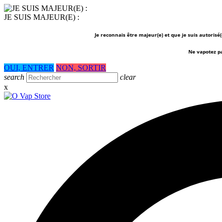
JE SUIS MAJEUR(E) :
Je reconnais être majeur(e) et que je suis autorisé
Ne vapotez p
OUI, ENTRER
NON, SORTIR
search
clear
x