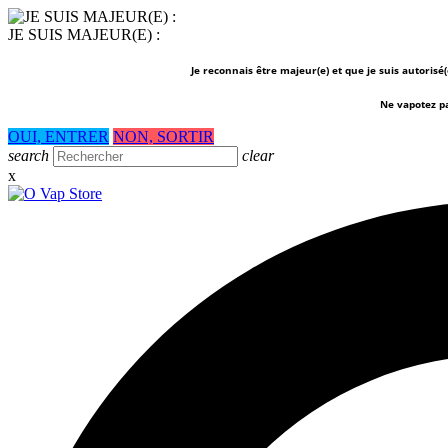
JE SUIS MAJEUR(E) :
Je reconnais être majeur(e) et que je suis autorisé
Ne vapotez p
OUI, ENTRER
NON, SORTIR
search
clear
x