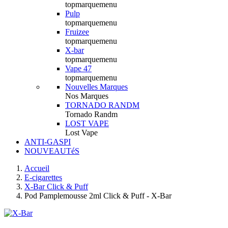
topmarquemenu
Pulp
topmarquemenu
Fruizee
topmarquemenu
X-bar
topmarquemenu
Vape 47
topmarquemenu
Nouvelles Marques
Nos Marques
TORNADO RANDM
Tornado Randm
LOST VAPE
Lost Vape
ANTI-GASPI
NOUVEAUTéS
Accueil
E-cigarettes
X-Bar Click & Puff
Pod Pamplemousse 2ml Click & Puff - X-Bar