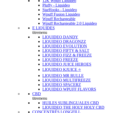
12K Wpuff Liquideo
Pluffy - Liquideo
StarHooks - Liquideo
Wpuff Fusion Liquideo
Wpuff Rechargeable
Wpuff Rechargeable 2.0 Liquideo
E LIQUIDES
titremenu
LIQUIDEO DANDY
LIQUIDEO DRAGONZZ
LIQUIDEO EVOLUTION
LIQUIDEO FIFTY & SALT
LIQUIDEO FIZZ & FREEZE
LIQUIDEO FREEZE
LIQUIDEO JUICE HEROES
LIQUIDEO KJUICE ⭐️
LIQUIDEO MR BULLE
LIQUIDEO MULTIFREEZE
LIQUIDEO SPACERZ
LIQUIDEO WPUFF FLAVORS
CBD
titremenu
HUILES SUBLINGUALES CBD
LIQUIDEO THE HOLY HOLY CBD
CONCENTRÉS LONGFILL