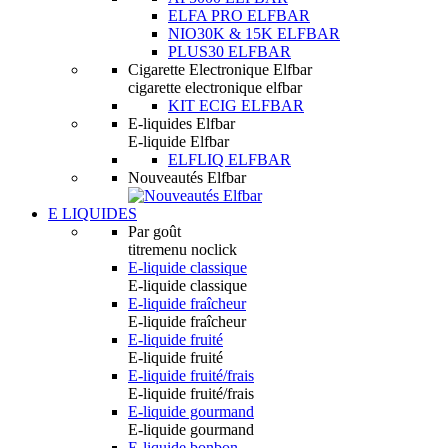
ELFA PRO ELFBAR
NIO30K & 15K ELFBAR
PLUS30 ELFBAR
Cigarette Electronique Elfbar
cigarette electronique elfbar
KIT ECIG ELFBAR
E-liquides Elfbar
E-liquide Elfbar
ELFLIQ ELFBAR
Nouveautés Elfbar
E LIQUIDES
Par goût
titremenu noclick
E-liquide classique
E-liquide classique
E-liquide fraîcheur
E-liquide fraîcheur
E-liquide fruité
E-liquide fruité
E-liquide fruité/frais
E-liquide fruité/frais
E-liquide gourmand
E-liquide gourmand
E-liquide bonbon