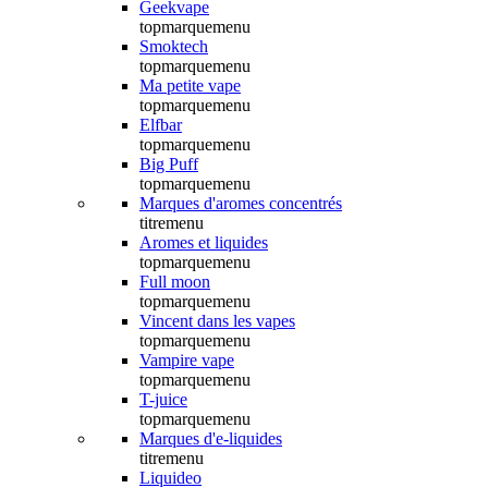
Geekvape
topmarquemenu
Smoktech
topmarquemenu
Ma petite vape
topmarquemenu
Elfbar
topmarquemenu
Big Puff
topmarquemenu
Marques d'aromes concentrés
titremenu
Aromes et liquides
topmarquemenu
Full moon
topmarquemenu
Vincent dans les vapes
topmarquemenu
Vampire vape
topmarquemenu
T-juice
topmarquemenu
Marques d'e-liquides
titremenu
Liquideo