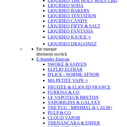
LIQUIDEO THE HOLY HOLY CBD
LIQUIDEO SODA
LIQUIDEO BAKERY
LIQUIDEO TENTATION
LIQUIDEO CANDY
LIQUIDEO FIFTY & SALT
LIQUIDEO FANTASIA
LIQUIDEO KJUICE ⭐️
LIQUIDEO DRAGONZZ
Par marque
titremenu noclick
E-liquides français
SWOKE & SAIYEN
ELFLIQ ELFBAR
D'LICE - NORME AFNOR
MA PETITE VAPE ⭐️
FRUIZEE & ELIQUID FRANCE
FURIOSA & CO
LE VAPOTEUR BRETON
VAPORIGINS & GALAXY
THE FUU - MINIMAL & CALM+
PULP & CO
CLOUD VAPOR
THENANCARA & ENFER