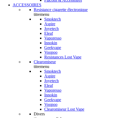
Flacons & Accessoires
ACCESSOIRES
Resistance cigarette électronique
titremenu
Smoktech
Aspire
Joyetech
Eleaf
Vaporesso
Innokin
Geekvape
Voopoo
Resistances Lost Vape
Clearomiseur
titremenu
Smoktech
Aspire
Joyetech
Eleaf
Vaporesso
Innokin
Geekvape
Voopoo
Clearomiseur Lost Vape
Divers