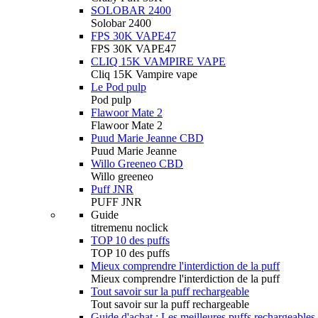
SOLOBAR 2400
Solobar 2400
FPS 30K VAPE47
FPS 30K VAPE47
CLIQ 15K VAMPIRE VAPE
Cliq 15K Vampire vape
Le Pod pulp
Pod pulp
Flawoor Mate 2
Flawoor Mate 2
Puud Marie Jeanne CBD
Puud Marie Jeanne
Willo Greeneo CBD
Willo greeneo
Puff JNR
PUFF JNR
Guide
titremenu noclick
TOP 10 des puffs
TOP 10 des puffs
Mieux comprendre l'interdiction de la puff
Mieux comprendre l'interdiction de la puff
Tout savoir sur la puff rechargeable
Tout savoir sur la puff rechargeable
Guide d'achat : Les meilleures puffs rechargeables