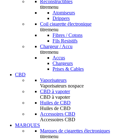
Reconstructibles
titremenu
Atomiseurs
Drippers
Coil cigarette électronique
titremenu
Fibres / Cotons
Fils Resistifs
Chargeur / Accu
titremenu
Accus
Chargeurs
Prises & Cables
CBD
Vaporisateurs
Vaporisateurs nospace
CBD à vapoter
CBD à vapoter
Huiles de CBD
Huiles de CBD
Accessoires CBD
Accessoires CBD
MARQUES
Marques de cigarettes électroniques
titremenu