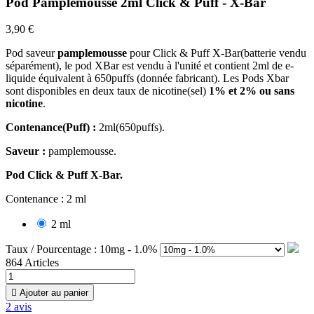
Pod Pamplemousse 2ml Click & Puff - X-Bar
3,90 €
Pod saveur
pamplemousse
pour Click & Puff X-Bar(batterie vendu
séparément), le pod XBar est vendu à l'unité et contient 2ml de e-
liquide équivalent à 650puffs (donnée fabricant). Les Pods Xbar
sont disponibles en deux taux de nicotine(sel)
1% et 2% ou sans
nicotine
.
Contenance(Puff) :
2ml(650puffs).
Saveur :
pamplemousse.
Pod Click & Puff X-Bar.
Contenance : 2 ml
2 ml
Taux / Pourcentage : 10mg - 1.0%
864 Articles

Ajouter au panier
2
avis