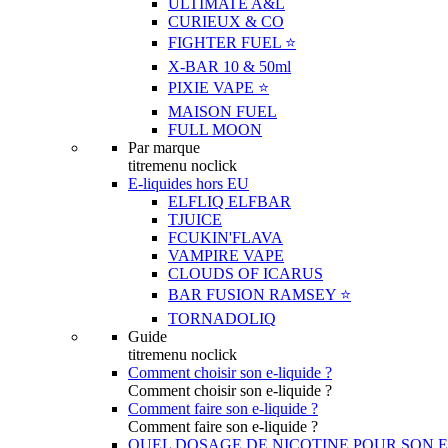
ULTIMATE A&L
CURIEUX & CO
FIGHTER FUEL ⭐️
X-BAR 10 & 50ml
PIXIE VAPE ⭐️
MAISON FUEL
FULL MOON
Par marque
titremenu noclick
E-liquides hors EU
ELFLIQ ELFBAR
TJUICE
FCUKIN'FLAVA
VAMPIRE VAPE
CLOUDS OF ICARUS
BAR FUSION RAMSEY ⭐️
TORNADOLIQ
Guide
titremenu noclick
Comment choisir son e-liquide ?
Comment choisir son e-liquide ?
Comment faire son e-liquide ?
Comment faire son e-liquide ?
QUEL DOSAGE DE NICOTINE POUR SON E