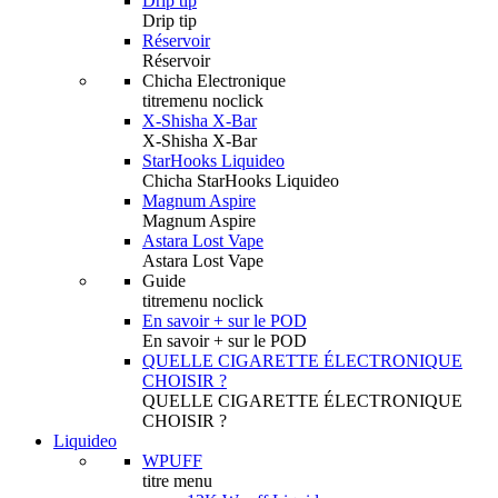
Drip tip
Drip tip
Réservoir
Réservoir
Chicha Electronique
titremenu noclick
X-Shisha X-Bar
X-Shisha X-Bar
StarHooks Liquideo
Chicha StarHooks Liquideo
Magnum Aspire
Magnum Aspire
Astara Lost Vape
Astara Lost Vape
Guide
titremenu noclick
En savoir + sur le POD
En savoir + sur le POD
QUELLE CIGARETTE ÉLECTRONIQUE
CHOISIR ?
QUELLE CIGARETTE ÉLECTRONIQUE
CHOISIR ?
Liquideo
WPUFF
titre menu