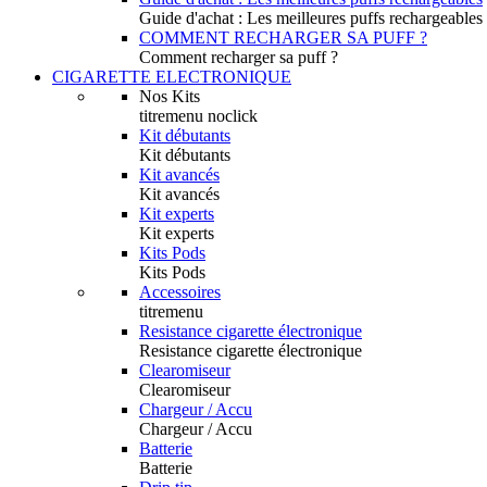
Guide d'achat : Les meilleures puffs rechargeables
COMMENT RECHARGER SA PUFF ?
Comment recharger sa puff ?
CIGARETTE ELECTRONIQUE
Nos Kits
titremenu noclick
Kit débutants
Kit débutants
Kit avancés
Kit avancés
Kit experts
Kit experts
Kits Pods
Kits Pods
Accessoires
titremenu
Resistance cigarette électronique
Resistance cigarette électronique
Clearomiseur
Clearomiseur
Chargeur / Accu
Chargeur / Accu
Batterie
Batterie