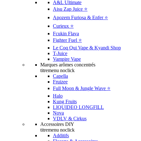
A&L Ultimate
Aisu Zap Juice ⭐️
Apozem Furiosa & Enfer ⭐️
Curieux ⭐️
Fcukin Flava
Fighter Fuel ⭐️
Le Coq Qui Vape & Kyandi Shop
T-Juice
Vampire Vape
Marques arômes concentrés
titremenu noclick
Capella
Fruizee
Full Moon & Jungle Wave ⭐️
Halo
Kung Fruits
LIQUIDEO LONGFILL
Nova
VDLV & Cirkus
Accessoires DIY
titremenu noclick
Additifs