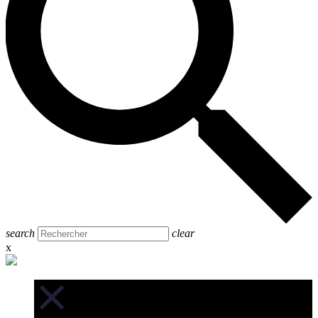
search
clear
x