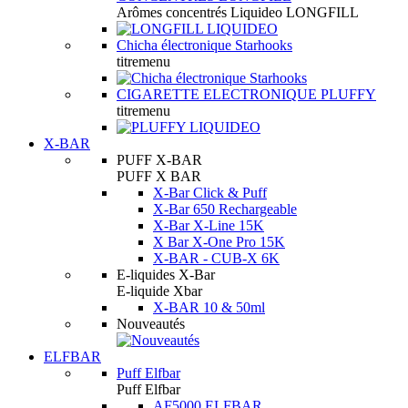
Arômes concentrés Liquideo LONGFILL
Chicha électronique Starhooks
titremenu
CIGARETTE ELECTRONIQUE PLUFFY
titremenu
X-BAR
PUFF X-BAR
PUFF X BAR
X-Bar Click & Puff
X-Bar 650 Rechargeable
X-Bar X-Line 15K
X Bar X-One Pro 15K
X-BAR - CUB-X 6K
E-liquides X-Bar
E-liquide Xbar
X-BAR 10 & 50ml
Nouveautés
ELFBAR
Puff Elfbar
Puff Elfbar
AF5000 ELFBAR