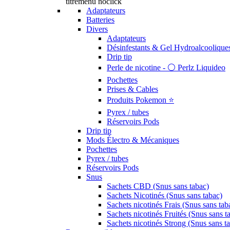
titremenu noclick
Adaptateurs
Batteries
Divers
Adaptateurs
Désinfestants & Gel Hydroalcoolique
Drip tip
Perle de nicotine - ⚪️ Perlz Liquideo
Pochettes
Prises & Cables
Produits Pokemon ⭐️
Pyrex / tubes
Réservoirs Pods
Drip tip
Mods Électro & Mécaniques
Pochettes
Pyrex / tubes
Réservoirs Pods
Snus
Sachets CBD (Snus sans tabac)
Sachets Nicotinés (Snus sans tabac)
Sachets nicotinés Frais (Snus sans tab
Sachets nicotinés Fruités (Snus sans t
Sachets nicotinés Strong (Snus sans t