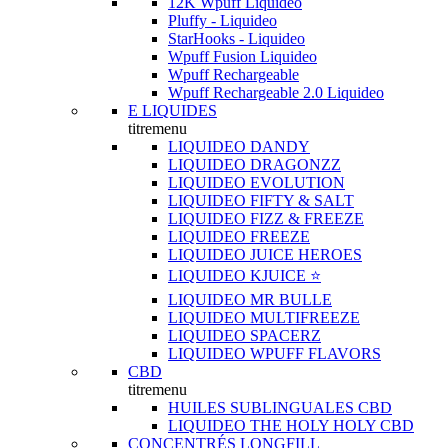
12K Wpuff Liquideo
Pluffy - Liquideo
StarHooks - Liquideo
Wpuff Fusion Liquideo
Wpuff Rechargeable
Wpuff Rechargeable 2.0 Liquideo
E LIQUIDES
titremenu
LIQUIDEO DANDY
LIQUIDEO DRAGONZZ
LIQUIDEO EVOLUTION
LIQUIDEO FIFTY & SALT
LIQUIDEO FIZZ & FREEZE
LIQUIDEO FREEZE
LIQUIDEO JUICE HEROES
LIQUIDEO KJUICE ⭐️
LIQUIDEO MR BULLE
LIQUIDEO MULTIFREEZE
LIQUIDEO SPACERZ
LIQUIDEO WPUFF FLAVORS
CBD
titremenu
HUILES SUBLINGUALES CBD
LIQUIDEO THE HOLY HOLY CBD
CONCENTRÉS LONGFILL