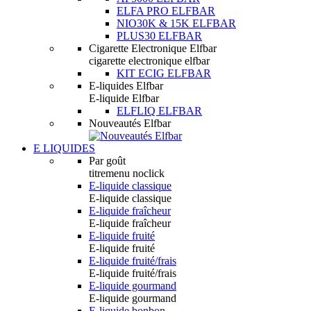
ELFA PRO ELFBAR
NIO30K & 15K ELFBAR
PLUS30 ELFBAR
Cigarette Electronique Elfbar
cigarette electronique elfbar
KIT ECIG ELFBAR
E-liquides Elfbar
E-liquide Elfbar
ELFLIQ ELFBAR
Nouveautés Elfbar
E LIQUIDES
Par goût
titremenu noclick
E-liquide classique
E-liquide classique
E-liquide fraîcheur
E-liquide fraîcheur
E-liquide fruité
E-liquide fruité
E-liquide fruité/frais
E-liquide fruité/frais
E-liquide gourmand
E-liquide gourmand
E-liquide bonbon