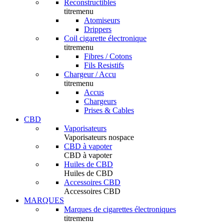
Reconstructibles
titremenu
Atomiseurs
Drippers
Coil cigarette électronique
titremenu
Fibres / Cotons
Fils Resistifs
Chargeur / Accu
titremenu
Accus
Chargeurs
Prises & Cables
CBD
Vaporisateurs
Vaporisateurs nospace
CBD à vapoter
CBD à vapoter
Huiles de CBD
Huiles de CBD
Accessoires CBD
Accessoires CBD
MARQUES
Marques de cigarettes électroniques
titremenu