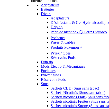
titremenu noclick
Adaptateurs
Batteries
Divers
Adaptateurs
Désinfestants & Gel Hydroalcoolique
Drip tip
Perle de nicotine - ⚪️ Perlz Liquideo
Pochettes
Prises & Cables
Produits Pokemon ⭐️
Pyrex / tubes
Réservoirs Pods
Drip tip
Mods Électro & Mécaniques
Pochettes
Pyrex / tubes
Réservoirs Pods
Snus
Sachets CBD (Snus sans tabac)
Sachets Nicotinés (Snus sans tabac)
Sachets nicotinés Frais (Snus sans tab
Sachets nicotinés Fruités (Snus sans t
Sachets nicotinés Strong (Snus sans t