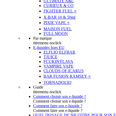
ULTIMATE A&L
CURIEUX & CO
FIGHTER FUEL ⭐️
X-BAR 10 & 50ml
PIXIE VAPE ⭐️
MAISON FUEL
FULL MOON
Par marque
titremenu noclick
E-liquides hors EU
ELFLIQ ELFBAR
TJUICE
FCUKIN'FLAVA
VAMPIRE VAPE
CLOUDS OF ICARUS
BAR FUSION RAMSEY ⭐️
TORNADOLIQ
Guide
titremenu noclick
Comment choisir son e-liquide ?
Comment choisir son e-liquide ?
Comment faire son e-liquide ?
Comment faire son e-liquide ?
QUEL DOSAGE DE NICOTINE POUR SON E