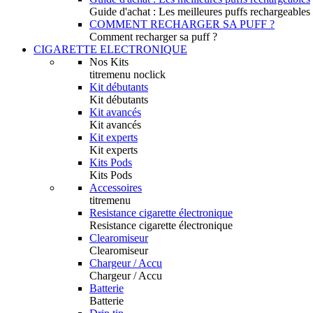
Guide d'achat : Les meilleures puffs rechargeables
COMMENT RECHARGER SA PUFF ?
Comment recharger sa puff ?
CIGARETTE ELECTRONIQUE
Nos Kits
titremenu noclick
Kit débutants
Kit débutants
Kit avancés
Kit avancés
Kit experts
Kit experts
Kits Pods
Kits Pods
Accessoires
titremenu
Resistance cigarette électronique
Resistance cigarette électronique
Clearomiseur
Clearomiseur
Chargeur / Accu
Chargeur / Accu
Batterie
Batterie