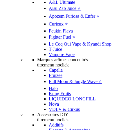
A&L Ultimate
Aisu Zap Juice ⭐️
Apozem Furiosa & Enfer ⭐️
Curieux ⭐️
Fcukin Flava
Fighter Fuel ⭐️
Le Coq Qui Vape & Kyandi Shop
T-Juice
Vampire Vape
Marques arômes concentrés
titremenu noclick
Capella
Fruizee
Full Moon & Jungle Wave ⭐️
Halo
Kung Fruits
LIQUIDEO LONGFILL
Nova
VDLV & Cirkus
Accessoires DIY
titremenu noclick
Additifs