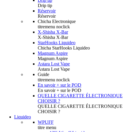
Drip tip
Drip tip
Réservoir
Réservoir
Chicha Electronique
titremenu noclick
X-Shisha X-Bar
X-Shisha X-Bar
StarHooks Liquideo
Chicha StarHooks Liquideo
Magnum Aspire
Magnum Aspire
Astara Lost Vape
Astara Lost Vape
Guide
titremenu noclick
En savoir + sur le POD
En savoir + sur le POD
QUELLE CIGARETTE ÉLECTRONIQUE
CHOISIR ?
QUELLE CIGARETTE ÉLECTRONIQUE
CHOISIR ?
Liquideo
WPUFF
titre menu