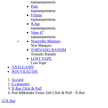
topmarquemenu
Pulp
topmarquemenu
Fruizee
topmarquemenu
X-bar
topmarquemenu
Vape 47
topmarquemenu
Nouvelles Marques
Nos Marques
TORNADO RANDM
Tornado Randm
LOST VAPE
Lost Vape
ANTI-GASPI
NOUVEAUTéS
Accueil
E-cigarettes
X-Bar Click & Puff
Pod Milkshake Fraise 2ml Click & Puff - X-Bar