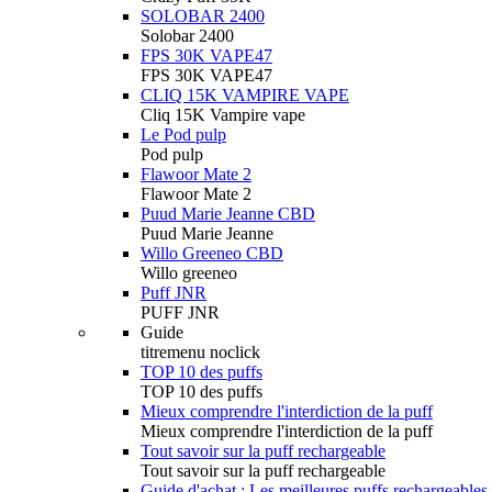
SOLOBAR 2400
Solobar 2400
FPS 30K VAPE47
FPS 30K VAPE47
CLIQ 15K VAMPIRE VAPE
Cliq 15K Vampire vape
Le Pod pulp
Pod pulp
Flawoor Mate 2
Flawoor Mate 2
Puud Marie Jeanne CBD
Puud Marie Jeanne
Willo Greeneo CBD
Willo greeneo
Puff JNR
PUFF JNR
Guide
titremenu noclick
TOP 10 des puffs
TOP 10 des puffs
Mieux comprendre l'interdiction de la puff
Mieux comprendre l'interdiction de la puff
Tout savoir sur la puff rechargeable
Tout savoir sur la puff rechargeable
Guide d'achat : Les meilleures puffs rechargeables