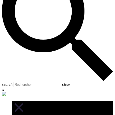
search
clear
x