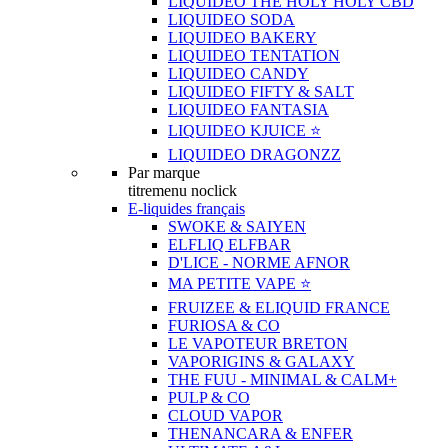
LIQUIDEO THE HOLY HOLY CBD
LIQUIDEO SODA
LIQUIDEO BAKERY
LIQUIDEO TENTATION
LIQUIDEO CANDY
LIQUIDEO FIFTY & SALT
LIQUIDEO FANTASIA
LIQUIDEO KJUICE ⭐️
LIQUIDEO DRAGONZZ
Par marque
titremenu noclick
E-liquides français
SWOKE & SAIYEN
ELFLIQ ELFBAR
D'LICE - NORME AFNOR
MA PETITE VAPE ⭐️
FRUIZEE & ELIQUID FRANCE
FURIOSA & CO
LE VAPOTEUR BRETON
VAPORIGINS & GALAXY
THE FUU - MINIMAL & CALM+
PULP & CO
CLOUD VAPOR
THENANCARA & ENFER