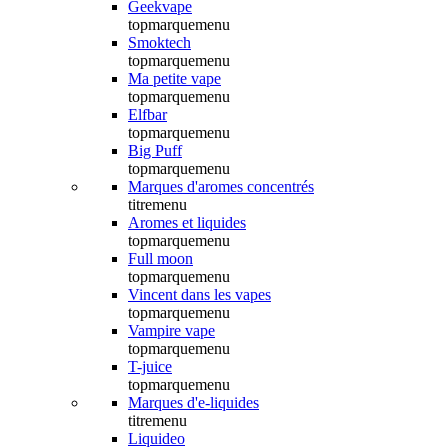
Geekvape
topmarquemenu
Smoktech
topmarquemenu
Ma petite vape
topmarquemenu
Elfbar
topmarquemenu
Big Puff
topmarquemenu
Marques d'aromes concentrés
titremenu
Aromes et liquides
topmarquemenu
Full moon
topmarquemenu
Vincent dans les vapes
topmarquemenu
Vampire vape
topmarquemenu
T-juice
topmarquemenu
Marques d'e-liquides
titremenu
Liquideo