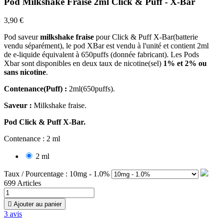
Pod Milkshake Fraise 2ml Click & Puff - X-Bar
3,90 €
Pod saveur
milkshake fraise
pour Click & Puff X-Bar(batterie
vendu séparément), le pod XBar est vendu à l'unité et contient 2ml
de e-liquide équivalent à 650puffs (donnée fabricant). Les Pods
Xbar sont disponibles en deux taux de nicotine(sel)
1% et 2% ou
sans nicotine
.
Contenance(Puff) :
2ml(650puffs).
Saveur :
Milkshake fraise.
Pod Click & Puff X-Bar.
Contenance : 2 ml
2 ml
Taux / Pourcentage : 10mg - 1.0%
699 Articles

Ajouter au panier
3
avis