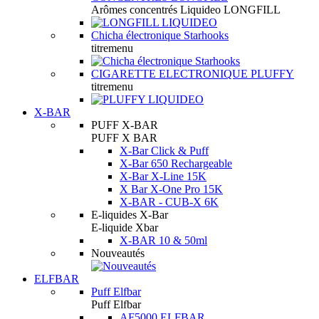
Arômes concentrés Liquideo LONGFILL
Chicha électronique Starhooks
titremenu
CIGARETTE ELECTRONIQUE PLUFFY
titremenu
X-BAR
PUFF X-BAR
PUFF X BAR
X-Bar Click & Puff
X-Bar 650 Rechargeable
X-Bar X-Line 15K
X Bar X-One Pro 15K
X-BAR - CUB-X 6K
E-liquides X-Bar
E-liquide Xbar
X-BAR 10 & 50ml
Nouveautés
ELFBAR
Puff Elfbar
Puff Elfbar
AF5000 ELFBAR