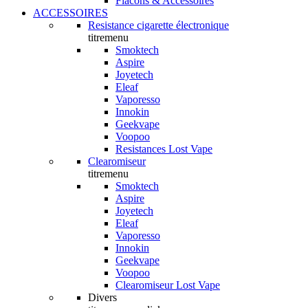
Flacons & Accessoires
ACCESSOIRES
Resistance cigarette électronique
titremenu
Smoktech
Aspire
Joyetech
Eleaf
Vaporesso
Innokin
Geekvape
Voopoo
Resistances Lost Vape
Clearomiseur
titremenu
Smoktech
Aspire
Joyetech
Eleaf
Vaporesso
Innokin
Geekvape
Voopoo
Clearomiseur Lost Vape
Divers