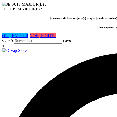
JE SUIS MAJEUR(E) :
Je reconnais être majeur(e) et que je suis autorisé
Ne vapotez p
OUI, ENTRER
NON, SORTIR
search
clear
x