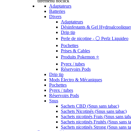
titremenu noclick
Adaptateurs
Batteries
Divers
Adaptateurs
Désinfestants & Gel Hydroalcoolique
Drip tip
Perle de nicotine - ⚪️ Perlz Liquideo
Pochettes
Prises & Cables
Produits Pokemon ⭐️
Pyrex / tubes
Réservoirs Pods
Drip tip
Mods Électro & Mécaniques
Pochettes
Pyrex / tubes
Réservoirs Pods
Snus
Sachets CBD (Snus sans tabac)
Sachets Nicotinés (Snus sans tabac)
Sachets nicotinés Frais (Snus sans tab
Sachets nicotinés Fruités (Snus sans t
Sachets nicotinés Strong (Snus sans t