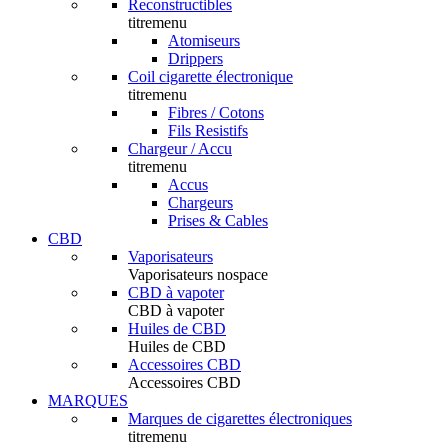
Reconstructibles
titremenu
Atomiseurs
Drippers
Coil cigarette électronique
titremenu
Fibres / Cotons
Fils Resistifs
Chargeur / Accu
titremenu
Accus
Chargeurs
Prises & Cables
CBD
Vaporisateurs
Vaporisateurs nospace
CBD à vapoter
CBD à vapoter
Huiles de CBD
Huiles de CBD
Accessoires CBD
Accessoires CBD
MARQUES
Marques de cigarettes électroniques
titremenu