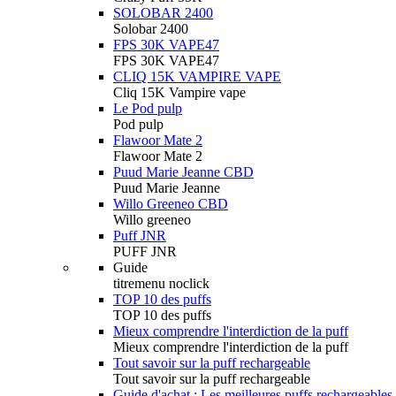
SOLOBAR 2400
Solobar 2400
FPS 30K VAPE47
FPS 30K VAPE47
CLIQ 15K VAMPIRE VAPE
Cliq 15K Vampire vape
Le Pod pulp
Pod pulp
Flawoor Mate 2
Flawoor Mate 2
Puud Marie Jeanne CBD
Puud Marie Jeanne
Willo Greeneo CBD
Willo greeneo
Puff JNR
PUFF JNR
Guide
titremenu noclick
TOP 10 des puffs
TOP 10 des puffs
Mieux comprendre l'interdiction de la puff
Mieux comprendre l'interdiction de la puff
Tout savoir sur la puff rechargeable
Tout savoir sur la puff rechargeable
Guide d'achat : Les meilleures puffs rechargeables