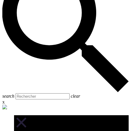
search
clear
x