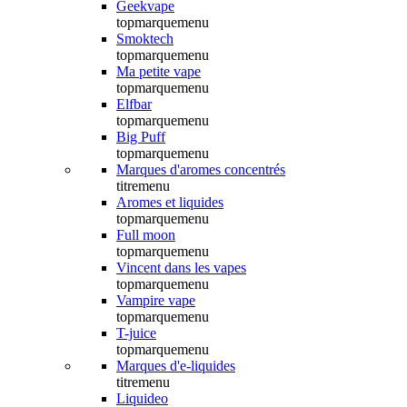
Geekvape
topmarquemenu
Smoktech
topmarquemenu
Ma petite vape
topmarquemenu
Elfbar
topmarquemenu
Big Puff
topmarquemenu
Marques d'aromes concentrés
titremenu
Aromes et liquides
topmarquemenu
Full moon
topmarquemenu
Vincent dans les vapes
topmarquemenu
Vampire vape
topmarquemenu
T-juice
topmarquemenu
Marques d'e-liquides
titremenu
Liquideo