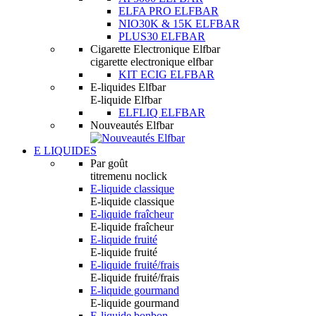
ELFA PRO ELFBAR
NIO30K & 15K ELFBAR
PLUS30 ELFBAR
Cigarette Electronique Elfbar
cigarette electronique elfbar
KIT ECIG ELFBAR
E-liquides Elfbar
E-liquide Elfbar
ELFLIQ ELFBAR
Nouveautés Elfbar
E LIQUIDES
Par goût
titremenu noclick
E-liquide classique
E-liquide classique
E-liquide fraîcheur
E-liquide fraîcheur
E-liquide fruité
E-liquide fruité
E-liquide fruité/frais
E-liquide fruité/frais
E-liquide gourmand
E-liquide gourmand
E-liquide bonbon