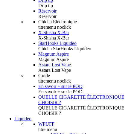
Drip tip
Drip tip
Réservoir
Réservoir
Chicha Electronique
titremenu noclick
X-Shisha X-Bar
X-Shisha X-Bar
StarHooks Liquideo
Chicha StarHooks Liquideo
Magnum Aspire
Magnum Aspire
Astara Lost Vape
Astara Lost Vape
Guide
titremenu noclick
En savoir + sur le POD
En savoir + sur le POD
QUELLE CIGARETTE ÉLECTRONIQUE
CHOISIR ?
QUELLE CIGARETTE ÉLECTRONIQUE
CHOISIR ?
Liquideo
WPUFF
titre menu