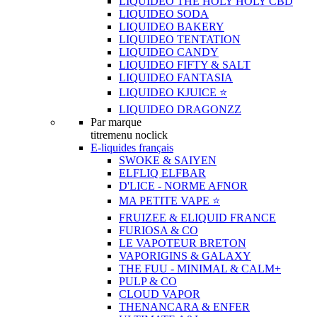
LIQUIDEO THE HOLY HOLY CBD
LIQUIDEO SODA
LIQUIDEO BAKERY
LIQUIDEO TENTATION
LIQUIDEO CANDY
LIQUIDEO FIFTY & SALT
LIQUIDEO FANTASIA
LIQUIDEO KJUICE ⭐️
LIQUIDEO DRAGONZZ
Par marque
titremenu noclick
E-liquides français
SWOKE & SAIYEN
ELFLIQ ELFBAR
D'LICE - NORME AFNOR
MA PETITE VAPE ⭐️
FRUIZEE & ELIQUID FRANCE
FURIOSA & CO
LE VAPOTEUR BRETON
VAPORIGINS & GALAXY
THE FUU - MINIMAL & CALM+
PULP & CO
CLOUD VAPOR
THENANCARA & ENFER