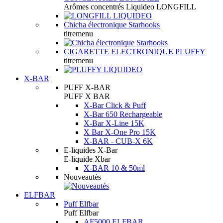
Arômes concentrés Liquideo LONGFILL
Chicha électronique Starhooks
titremenu
CIGARETTE ELECTRONIQUE PLUFFY
titremenu
X-BAR
PUFF X-BAR
PUFF X BAR
X-Bar Click & Puff
X-Bar 650 Rechargeable
X-Bar X-Line 15K
X Bar X-One Pro 15K
X-BAR - CUB-X 6K
E-liquides X-Bar
E-liquide Xbar
X-BAR 10 & 50ml
Nouveautés
ELFBAR
Puff Elfbar
Puff Elfbar
AF5000 ELFBAR