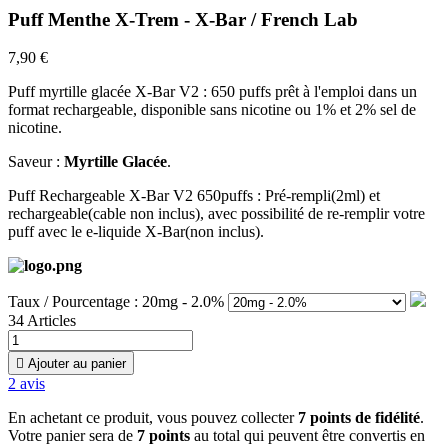
Puff Menthe X-Trem - X-Bar / French Lab
7,90 €
Puff myrtille glacée X-Bar V2 : 650 puffs prêt à l'emploi dans un
format rechargeable, disponible sans nicotine ou 1% et 2% sel de
nicotine.
Saveur :
Myrtille Glacée
.
Puff Rechargeable X-Bar V2 650puffs : Pré-rempli(2ml) et
rechargeable(cable non inclus), avec possibilité de re-remplir votre
puff avec le e-liquide X-Bar(non inclus).
Taux / Pourcentage : 20mg - 2.0%
34 Articles

Ajouter au panier
2
avis
En achetant ce produit, vous pouvez collecter
7
points de fidélité
.
Votre panier sera de
7
points
au total qui peuvent être convertis en