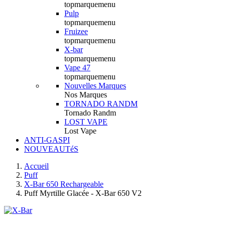
topmarquemenu
Pulp
topmarquemenu
Fruizee
topmarquemenu
X-bar
topmarquemenu
Vape 47
topmarquemenu
Nouvelles Marques
Nos Marques
TORNADO RANDM
Tornado Randm
LOST VAPE
Lost Vape
ANTI-GASPI
NOUVEAUTéS
Accueil
Puff
X-Bar 650 Rechargeable
Puff Myrtille Glacée - X-Bar 650 V2