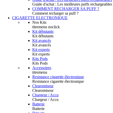
Guide d'achat : Les meilleures puffs rechargeables
COMMENT RECHARGER SA PUFF ?
Comment recharger sa puff ?
CIGARETTE ELECTRONIQUE
Nos Kits
titremenu noclick
Kit débutants
Kit débutants
Kit avancés
Kit avancés
Kit experts
Kit experts
Kits Pods
Kits Pods
Accessoires
titremenu
Resistance cigarette électronique
Resistance cigarette électronique
Clearomiseur
Clearomiseur
Chargeur / Accu
Chargeur / Accu
Batterie
Batterie