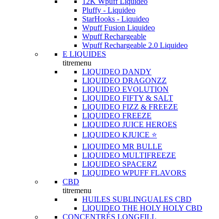
12K Wpuff Liquideo
Pluffy - Liquideo
StarHooks - Liquideo
Wpuff Fusion Liquideo
Wpuff Rechargeable
Wpuff Rechargeable 2.0 Liquideo
E LIQUIDES
titremenu
LIQUIDEO DANDY
LIQUIDEO DRAGONZZ
LIQUIDEO EVOLUTION
LIQUIDEO FIFTY & SALT
LIQUIDEO FIZZ & FREEZE
LIQUIDEO FREEZE
LIQUIDEO JUICE HEROES
LIQUIDEO KJUICE ⭐️
LIQUIDEO MR BULLE
LIQUIDEO MULTIFREEZE
LIQUIDEO SPACERZ
LIQUIDEO WPUFF FLAVORS
CBD
titremenu
HUILES SUBLINGUALES CBD
LIQUIDEO THE HOLY HOLY CBD
CONCENTRÉS LONGFILL