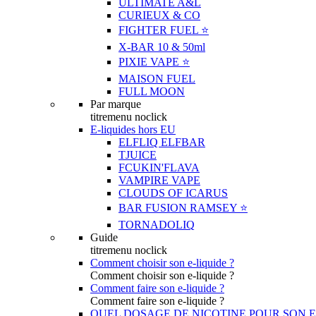
ULTIMATE A&L
CURIEUX & CO
FIGHTER FUEL ⭐️
X-BAR 10 & 50ml
PIXIE VAPE ⭐️
MAISON FUEL
FULL MOON
Par marque
titremenu noclick
E-liquides hors EU
ELFLIQ ELFBAR
TJUICE
FCUKIN'FLAVA
VAMPIRE VAPE
CLOUDS OF ICARUS
BAR FUSION RAMSEY ⭐️
TORNADOLIQ
Guide
titremenu noclick
Comment choisir son e-liquide ?
Comment choisir son e-liquide ?
Comment faire son e-liquide ?
Comment faire son e-liquide ?
QUEL DOSAGE DE NICOTINE POUR SON E