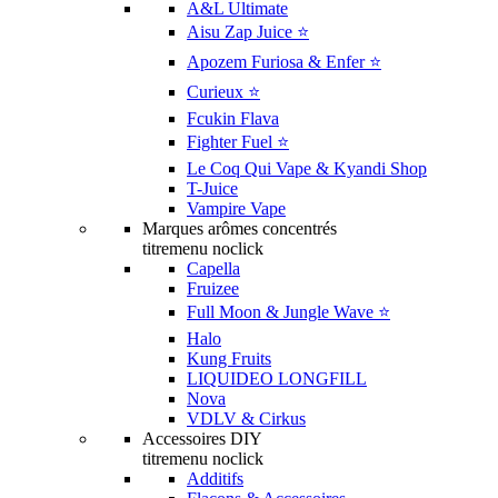
A&L Ultimate
Aisu Zap Juice ⭐️
Apozem Furiosa & Enfer ⭐️
Curieux ⭐️
Fcukin Flava
Fighter Fuel ⭐️
Le Coq Qui Vape & Kyandi Shop
T-Juice
Vampire Vape
Marques arômes concentrés
titremenu noclick
Capella
Fruizee
Full Moon & Jungle Wave ⭐️
Halo
Kung Fruits
LIQUIDEO LONGFILL
Nova
VDLV & Cirkus
Accessoires DIY
titremenu noclick
Additifs