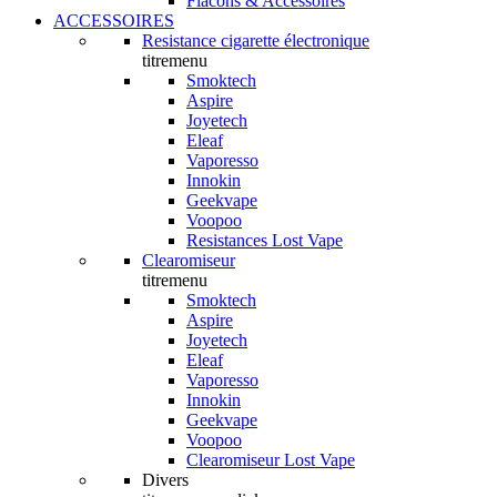
Flacons & Accessoires
ACCESSOIRES
Resistance cigarette électronique
titremenu
Smoktech
Aspire
Joyetech
Eleaf
Vaporesso
Innokin
Geekvape
Voopoo
Resistances Lost Vape
Clearomiseur
titremenu
Smoktech
Aspire
Joyetech
Eleaf
Vaporesso
Innokin
Geekvape
Voopoo
Clearomiseur Lost Vape
Divers