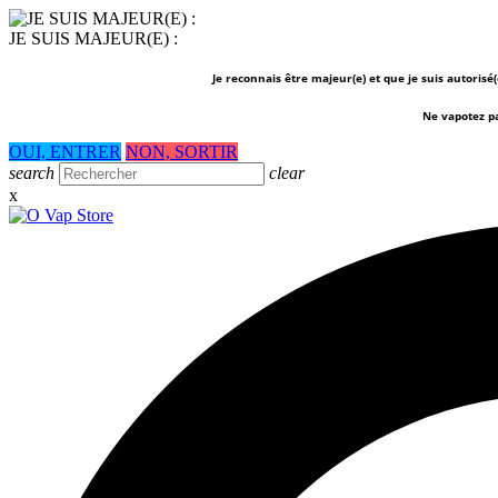
JE SUIS MAJEUR(E) :
Je reconnais être majeur(e) et que je suis autorisé
Ne vapotez p
OUI, ENTRER
NON, SORTIR
search
clear
x