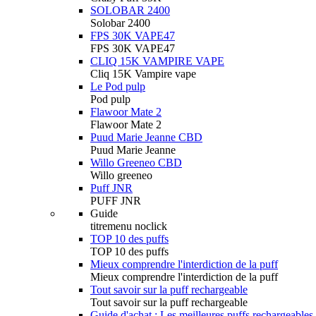
SOLOBAR 2400
Solobar 2400
FPS 30K VAPE47
FPS 30K VAPE47
CLIQ 15K VAMPIRE VAPE
Cliq 15K Vampire vape
Le Pod pulp
Pod pulp
Flawoor Mate 2
Flawoor Mate 2
Puud Marie Jeanne CBD
Puud Marie Jeanne
Willo Greeneo CBD
Willo greeneo
Puff JNR
PUFF JNR
Guide
titremenu noclick
TOP 10 des puffs
TOP 10 des puffs
Mieux comprendre l'interdiction de la puff
Mieux comprendre l'interdiction de la puff
Tout savoir sur la puff rechargeable
Tout savoir sur la puff rechargeable
Guide d'achat : Les meilleures puffs rechargeables