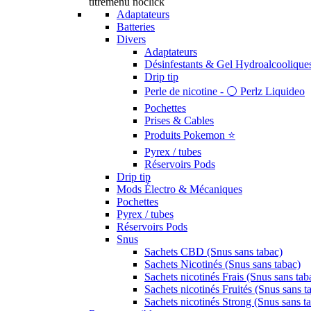
titremenu noclick
Adaptateurs
Batteries
Divers
Adaptateurs
Désinfestants & Gel Hydroalcoolique
Drip tip
Perle de nicotine - ⚪️ Perlz Liquideo
Pochettes
Prises & Cables
Produits Pokemon ⭐️
Pyrex / tubes
Réservoirs Pods
Drip tip
Mods Électro & Mécaniques
Pochettes
Pyrex / tubes
Réservoirs Pods
Snus
Sachets CBD (Snus sans tabac)
Sachets Nicotinés (Snus sans tabac)
Sachets nicotinés Frais (Snus sans tab
Sachets nicotinés Fruités (Snus sans t
Sachets nicotinés Strong (Snus sans t