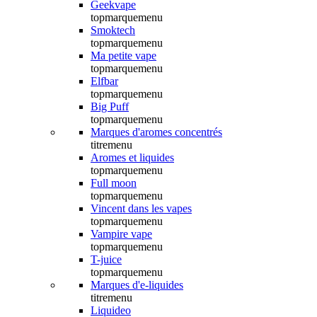
Geekvape
topmarquemenu
Smoktech
topmarquemenu
Ma petite vape
topmarquemenu
Elfbar
topmarquemenu
Big Puff
topmarquemenu
Marques d'aromes concentrés
titremenu
Aromes et liquides
topmarquemenu
Full moon
topmarquemenu
Vincent dans les vapes
topmarquemenu
Vampire vape
topmarquemenu
T-juice
topmarquemenu
Marques d'e-liquides
titremenu
Liquideo