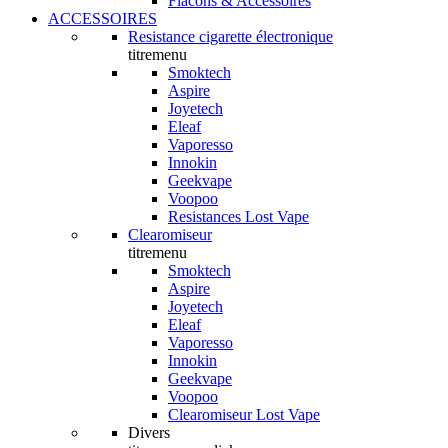
Flacons & Accessoires
ACCESSOIRES
Resistance cigarette électronique
titremenu
Smoktech
Aspire
Joyetech
Eleaf
Vaporesso
Innokin
Geekvape
Voopoo
Resistances Lost Vape
Clearomiseur
titremenu
Smoktech
Aspire
Joyetech
Eleaf
Vaporesso
Innokin
Geekvape
Voopoo
Clearomiseur Lost Vape
Divers