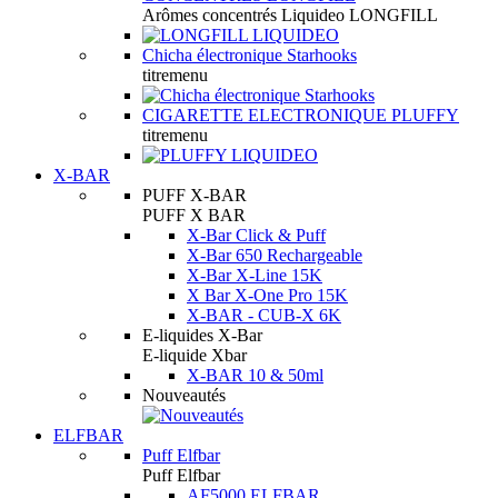
Arômes concentrés Liquideo LONGFILL
Chicha électronique Starhooks
titremenu
CIGARETTE ELECTRONIQUE PLUFFY
titremenu
X-BAR
PUFF X-BAR
PUFF X BAR
X-Bar Click & Puff
X-Bar 650 Rechargeable
X-Bar X-Line 15K
X Bar X-One Pro 15K
X-BAR - CUB-X 6K
E-liquides X-Bar
E-liquide Xbar
X-BAR 10 & 50ml
Nouveautés
ELFBAR
Puff Elfbar
Puff Elfbar
AF5000 ELFBAR