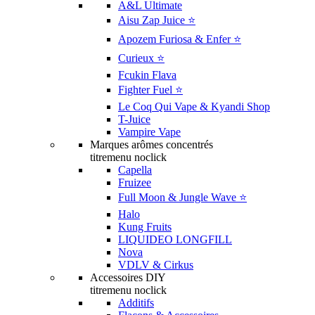
A&L Ultimate
Aisu Zap Juice ⭐️
Apozem Furiosa & Enfer ⭐️
Curieux ⭐️
Fcukin Flava
Fighter Fuel ⭐️
Le Coq Qui Vape & Kyandi Shop
T-Juice
Vampire Vape
Marques arômes concentrés
titremenu noclick
Capella
Fruizee
Full Moon & Jungle Wave ⭐️
Halo
Kung Fruits
LIQUIDEO LONGFILL
Nova
VDLV & Cirkus
Accessoires DIY
titremenu noclick
Additifs