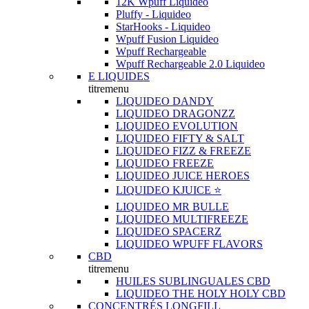
12K Wpuff Liquideo
Pluffy - Liquideo
StarHooks - Liquideo
Wpuff Fusion Liquideo
Wpuff Rechargeable
Wpuff Rechargeable 2.0 Liquideo
E LIQUIDES
titremenu
LIQUIDEO DANDY
LIQUIDEO DRAGONZZ
LIQUIDEO EVOLUTION
LIQUIDEO FIFTY & SALT
LIQUIDEO FIZZ & FREEZE
LIQUIDEO FREEZE
LIQUIDEO JUICE HEROES
LIQUIDEO KJUICE ⭐️
LIQUIDEO MR BULLE
LIQUIDEO MULTIFREEZE
LIQUIDEO SPACERZ
LIQUIDEO WPUFF FLAVORS
CBD
titremenu
HUILES SUBLINGUALES CBD
LIQUIDEO THE HOLY HOLY CBD
CONCENTRÉS LONGFILL