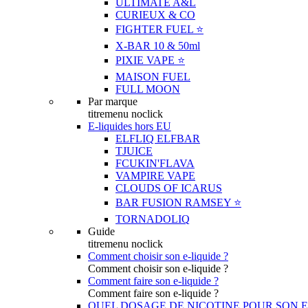
ULTIMATE A&L
CURIEUX & CO
FIGHTER FUEL ⭐️
X-BAR 10 & 50ml
PIXIE VAPE ⭐️
MAISON FUEL
FULL MOON
Par marque
titremenu noclick
E-liquides hors EU
ELFLIQ ELFBAR
TJUICE
FCUKIN'FLAVA
VAMPIRE VAPE
CLOUDS OF ICARUS
BAR FUSION RAMSEY ⭐️
TORNADOLIQ
Guide
titremenu noclick
Comment choisir son e-liquide ?
Comment choisir son e-liquide ?
Comment faire son e-liquide ?
Comment faire son e-liquide ?
QUEL DOSAGE DE NICOTINE POUR SON E