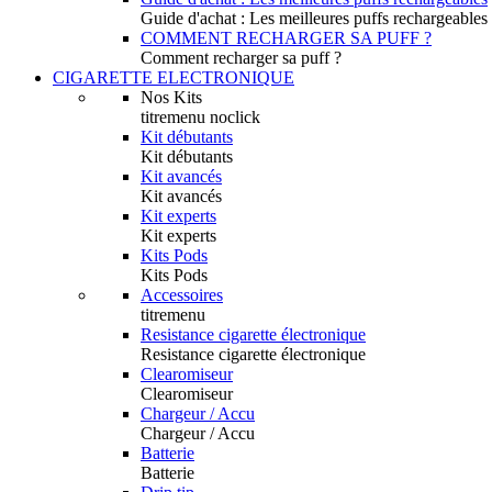
Guide d'achat : Les meilleures puffs rechargeables
COMMENT RECHARGER SA PUFF ?
Comment recharger sa puff ?
CIGARETTE ELECTRONIQUE
Nos Kits
titremenu noclick
Kit débutants
Kit débutants
Kit avancés
Kit avancés
Kit experts
Kit experts
Kits Pods
Kits Pods
Accessoires
titremenu
Resistance cigarette électronique
Resistance cigarette électronique
Clearomiseur
Clearomiseur
Chargeur / Accu
Chargeur / Accu
Batterie
Batterie