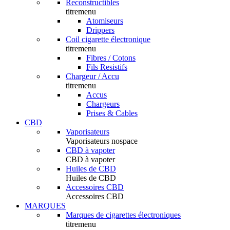
Reconstructibles
titremenu
Atomiseurs
Drippers
Coil cigarette électronique
titremenu
Fibres / Cotons
Fils Resistifs
Chargeur / Accu
titremenu
Accus
Chargeurs
Prises & Cables
CBD
Vaporisateurs
Vaporisateurs nospace
CBD à vapoter
CBD à vapoter
Huiles de CBD
Huiles de CBD
Accessoires CBD
Accessoires CBD
MARQUES
Marques de cigarettes électroniques
titremenu