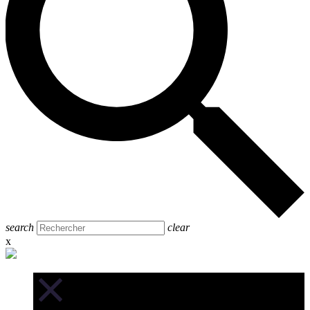
search
clear
x