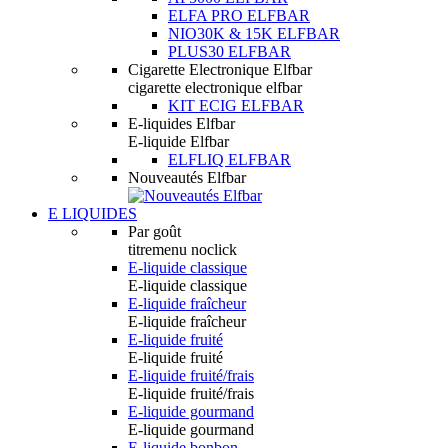
ELFA PRO ELFBAR
NIO30K & 15K ELFBAR
PLUS30 ELFBAR
Cigarette Electronique Elfbar
cigarette electronique elfbar
KIT ECIG ELFBAR
E-liquides Elfbar
E-liquide Elfbar
ELFLIQ ELFBAR
Nouveautés Elfbar
E LIQUIDES
Par goût
titremenu noclick
E-liquide classique
E-liquide classique
E-liquide fraîcheur
E-liquide fraîcheur
E-liquide fruité
E-liquide fruité
E-liquide fruité/frais
E-liquide fruité/frais
E-liquide gourmand
E-liquide gourmand
E-liquide bonbon