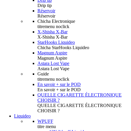
Drip tip
Drip tip
Réservoir
Réservoir
Chicha Electronique
titremenu noclick
X-Shisha X-Bar
X-Shisha X-Bar
StarHooks Liquideo
Chicha StarHooks Liquideo
Magnum Aspire
Magnum Aspire
Astara Lost Vape
Astara Lost Vape
Guide
titremenu noclick
En savoir + sur le POD
En savoir + sur le POD
QUELLE CIGARETTE ÉLECTRONIQUE
CHOISIR ?
QUELLE CIGARETTE ÉLECTRONIQUE
CHOISIR ?
Liquideo
WPUFF
titre menu