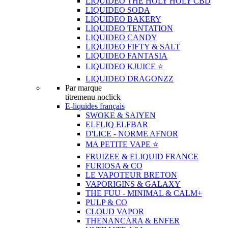
LIQUIDEO THE HOLY HOLY CBD
LIQUIDEO SODA
LIQUIDEO BAKERY
LIQUIDEO TENTATION
LIQUIDEO CANDY
LIQUIDEO FIFTY & SALT
LIQUIDEO FANTASIA
LIQUIDEO KJUICE ⭐️
LIQUIDEO DRAGONZZ
Par marque
titremenu noclick
E-liquides français
SWOKE & SAIYEN
ELFLIQ ELFBAR
D'LICE - NORME AFNOR
MA PETITE VAPE ⭐️
FRUIZEE & ELIQUID FRANCE
FURIOSA & CO
LE VAPOTEUR BRETON
VAPORIGINS & GALAXY
THE FUU - MINIMAL & CALM+
PULP & CO
CLOUD VAPOR
THENANCARA & ENFER