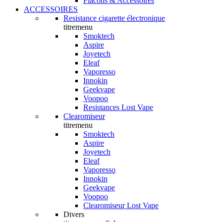
Flacons & Accessoires
ACCESSOIRES
Resistance cigarette électronique
titremenu
Smoktech
Aspire
Joyetech
Eleaf
Vaporesso
Innokin
Geekvape
Voopoo
Resistances Lost Vape
Clearomiseur
titremenu
Smoktech
Aspire
Joyetech
Eleaf
Vaporesso
Innokin
Geekvape
Voopoo
Clearomiseur Lost Vape
Divers