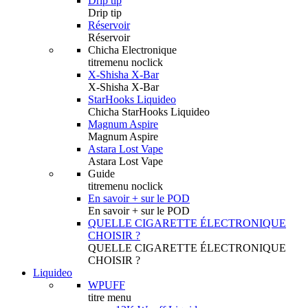
Drip tip
Drip tip
Réservoir
Réservoir
Chicha Electronique
titremenu noclick
X-Shisha X-Bar
X-Shisha X-Bar
StarHooks Liquideo
Chicha StarHooks Liquideo
Magnum Aspire
Magnum Aspire
Astara Lost Vape
Astara Lost Vape
Guide
titremenu noclick
En savoir + sur le POD
En savoir + sur le POD
QUELLE CIGARETTE ÉLECTRONIQUE
CHOISIR ?
QUELLE CIGARETTE ÉLECTRONIQUE
CHOISIR ?
Liquideo
WPUFF
titre menu