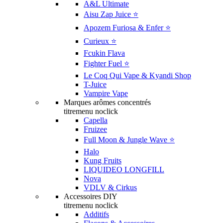
A&L Ultimate
Aisu Zap Juice ⭐️
Apozem Furiosa & Enfer ⭐️
Curieux ⭐️
Fcukin Flava
Fighter Fuel ⭐️
Le Coq Qui Vape & Kyandi Shop
T-Juice
Vampire Vape
Marques arômes concentrés
titremenu noclick
Capella
Fruizee
Full Moon & Jungle Wave ⭐️
Halo
Kung Fruits
LIQUIDEO LONGFILL
Nova
VDLV & Cirkus
Accessoires DIY
titremenu noclick
Additifs