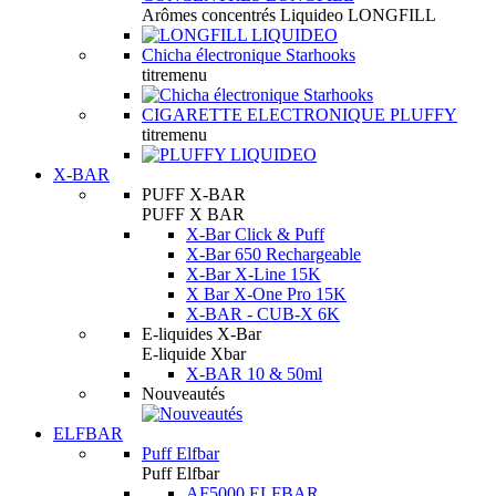
Arômes concentrés Liquideo LONGFILL
Chicha électronique Starhooks
titremenu
CIGARETTE ELECTRONIQUE PLUFFY
titremenu
X-BAR
PUFF X-BAR
PUFF X BAR
X-Bar Click & Puff
X-Bar 650 Rechargeable
X-Bar X-Line 15K
X Bar X-One Pro 15K
X-BAR - CUB-X 6K
E-liquides X-Bar
E-liquide Xbar
X-BAR 10 & 50ml
Nouveautés
ELFBAR
Puff Elfbar
Puff Elfbar
AF5000 ELFBAR