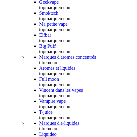
Geekvape
topmarquemenu
Smoktech
topmarquemenu
Ma petite vape
topmarquemenu
Elfbar
topmarquemenu
Big Puff
topmarquemenu
Marques d'aromes concentrés
titremenu
Aromes et liquides
topmarquemenu
Full moon
topmarquemenu
Vincent dans les vapes
topmarquemenu
Vampire vape
topmarquemenu
T-juice
topmarquemenu
Marques d'e-liquides
titremenu
Liquideo