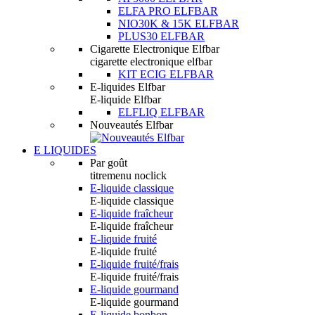
ELFA PRO ELFBAR
NIO30K & 15K ELFBAR
PLUS30 ELFBAR
Cigarette Electronique Elfbar
cigarette electronique elfbar
KIT ECIG ELFBAR
E-liquides Elfbar
E-liquide Elfbar
ELFLIQ ELFBAR
Nouveautés Elfbar
E LIQUIDES
Par goût
titremenu noclick
E-liquide classique
E-liquide classique
E-liquide fraîcheur
E-liquide fraîcheur
E-liquide fruité
E-liquide fruité
E-liquide fruité/frais
E-liquide fruité/frais
E-liquide gourmand
E-liquide gourmand
E-liquide bonbon