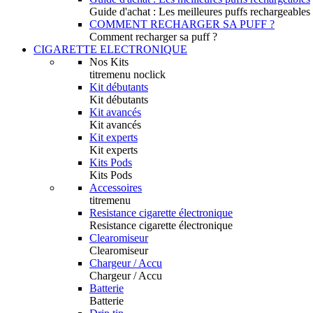
Guide d'achat : Les meilleures puffs rechargeables
COMMENT RECHARGER SA PUFF ?
Comment recharger sa puff ?
CIGARETTE ELECTRONIQUE
Nos Kits
titremenu noclick
Kit débutants
Kit débutants
Kit avancés
Kit avancés
Kit experts
Kit experts
Kits Pods
Kits Pods
Accessoires
titremenu
Resistance cigarette électronique
Resistance cigarette électronique
Clearomiseur
Clearomiseur
Chargeur / Accu
Chargeur / Accu
Batterie
Batterie