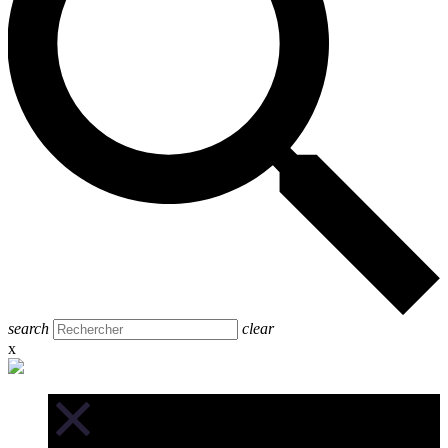
search
clear
x