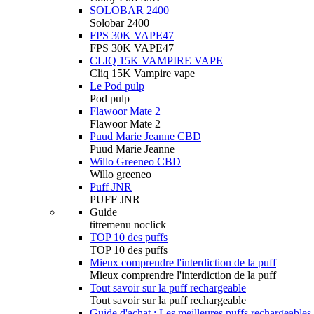
SOLOBAR 2400
Solobar 2400
FPS 30K VAPE47
FPS 30K VAPE47
CLIQ 15K VAMPIRE VAPE
Cliq 15K Vampire vape
Le Pod pulp
Pod pulp
Flawoor Mate 2
Flawoor Mate 2
Puud Marie Jeanne CBD
Puud Marie Jeanne
Willo Greeneo CBD
Willo greeneo
Puff JNR
PUFF JNR
Guide
titremenu noclick
TOP 10 des puffs
TOP 10 des puffs
Mieux comprendre l'interdiction de la puff
Mieux comprendre l'interdiction de la puff
Tout savoir sur la puff rechargeable
Tout savoir sur la puff rechargeable
Guide d'achat : Les meilleures puffs rechargeables