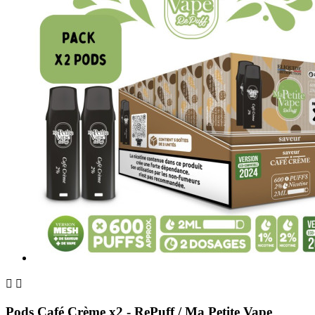


Pods Café Crème x2 - RePuff / Ma Petite Vape