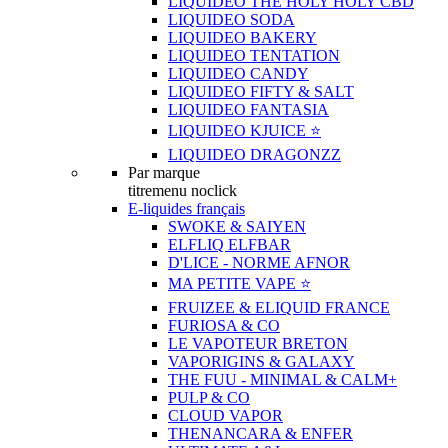
LIQUIDEO THE HOLY HOLY CBD
LIQUIDEO SODA
LIQUIDEO BAKERY
LIQUIDEO TENTATION
LIQUIDEO CANDY
LIQUIDEO FIFTY & SALT
LIQUIDEO FANTASIA
LIQUIDEO KJUICE ⭐️
LIQUIDEO DRAGONZZ
Par marque
titremenu noclick
E-liquides français
SWOKE & SAIYEN
ELFLIQ ELFBAR
D'LICE - NORME AFNOR
MA PETITE VAPE ⭐️
FRUIZEE & ELIQUID FRANCE
FURIOSA & CO
LE VAPOTEUR BRETON
VAPORIGINS & GALAXY
THE FUU - MINIMAL & CALM+
PULP & CO
CLOUD VAPOR
THENANCARA & ENFER