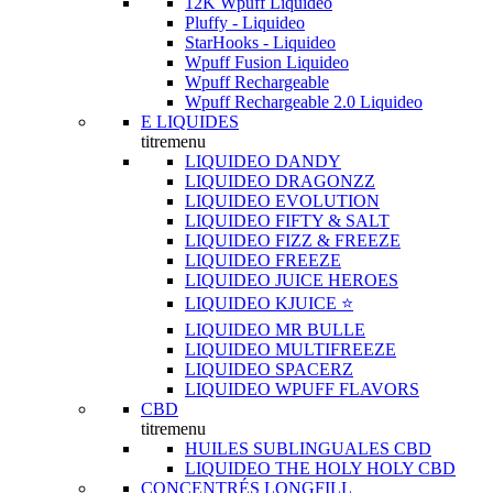
12K Wpuff Liquideo
Pluffy - Liquideo
StarHooks - Liquideo
Wpuff Fusion Liquideo
Wpuff Rechargeable
Wpuff Rechargeable 2.0 Liquideo
E LIQUIDES
titremenu
LIQUIDEO DANDY
LIQUIDEO DRAGONZZ
LIQUIDEO EVOLUTION
LIQUIDEO FIFTY & SALT
LIQUIDEO FIZZ & FREEZE
LIQUIDEO FREEZE
LIQUIDEO JUICE HEROES
LIQUIDEO KJUICE ⭐️
LIQUIDEO MR BULLE
LIQUIDEO MULTIFREEZE
LIQUIDEO SPACERZ
LIQUIDEO WPUFF FLAVORS
CBD
titremenu
HUILES SUBLINGUALES CBD
LIQUIDEO THE HOLY HOLY CBD
CONCENTRÉS LONGFILL