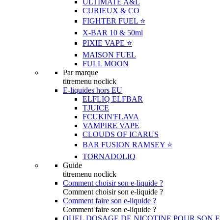
ULTIMATE A&L
CURIEUX & CO
FIGHTER FUEL ⭐️
X-BAR 10 & 50ml
PIXIE VAPE ⭐️
MAISON FUEL
FULL MOON
Par marque
titremenu noclick
E-liquides hors EU
ELFLIQ ELFBAR
TJUICE
FCUKIN'FLAVA
VAMPIRE VAPE
CLOUDS OF ICARUS
BAR FUSION RAMSEY ⭐️
TORNADOLIQ
Guide
titremenu noclick
Comment choisir son e-liquide ?
Comment choisir son e-liquide ?
Comment faire son e-liquide ?
Comment faire son e-liquide ?
QUEL DOSAGE DE NICOTINE POUR SON E