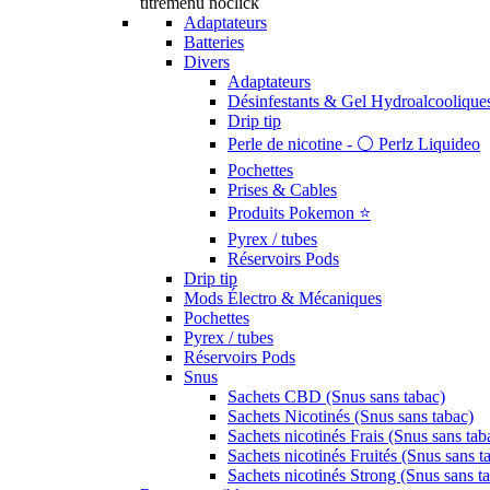
titremenu noclick
Adaptateurs
Batteries
Divers
Adaptateurs
Désinfestants & Gel Hydroalcoolique
Drip tip
Perle de nicotine - ⚪️ Perlz Liquideo
Pochettes
Prises & Cables
Produits Pokemon ⭐️
Pyrex / tubes
Réservoirs Pods
Drip tip
Mods Électro & Mécaniques
Pochettes
Pyrex / tubes
Réservoirs Pods
Snus
Sachets CBD (Snus sans tabac)
Sachets Nicotinés (Snus sans tabac)
Sachets nicotinés Frais (Snus sans tab
Sachets nicotinés Fruités (Snus sans t
Sachets nicotinés Strong (Snus sans t