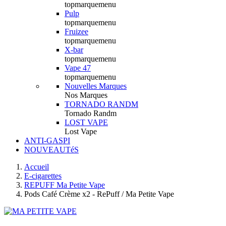
topmarquemenu
Pulp
topmarquemenu
Fruizee
topmarquemenu
X-bar
topmarquemenu
Vape 47
topmarquemenu
Nouvelles Marques
Nos Marques
TORNADO RANDM
Tornado Randm
LOST VAPE
Lost Vape
ANTI-GASPI
NOUVEAUTéS
Accueil
E-cigarettes
REPUFF Ma Petite Vape
Pods Café Crème x2 - RePuff / Ma Petite Vape