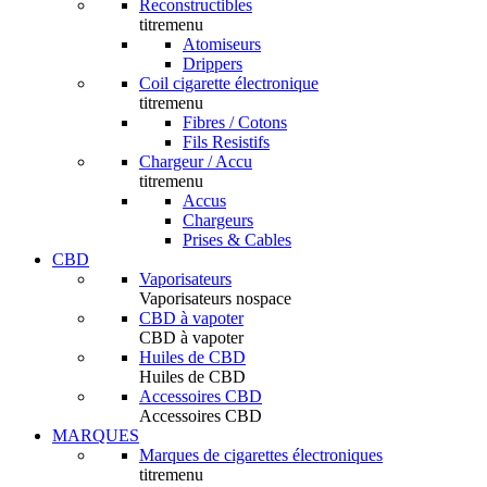
Reconstructibles
titremenu
Atomiseurs
Drippers
Coil cigarette électronique
titremenu
Fibres / Cotons
Fils Resistifs
Chargeur / Accu
titremenu
Accus
Chargeurs
Prises & Cables
CBD
Vaporisateurs
Vaporisateurs nospace
CBD à vapoter
CBD à vapoter
Huiles de CBD
Huiles de CBD
Accessoires CBD
Accessoires CBD
MARQUES
Marques de cigarettes électroniques
titremenu