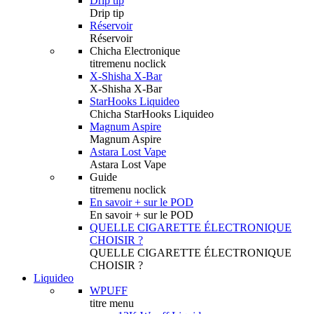
Drip tip
Drip tip
Réservoir
Réservoir
Chicha Electronique
titremenu noclick
X-Shisha X-Bar
X-Shisha X-Bar
StarHooks Liquideo
Chicha StarHooks Liquideo
Magnum Aspire
Magnum Aspire
Astara Lost Vape
Astara Lost Vape
Guide
titremenu noclick
En savoir + sur le POD
En savoir + sur le POD
QUELLE CIGARETTE ÉLECTRONIQUE
CHOISIR ?
QUELLE CIGARETTE ÉLECTRONIQUE
CHOISIR ?
Liquideo
WPUFF
titre menu