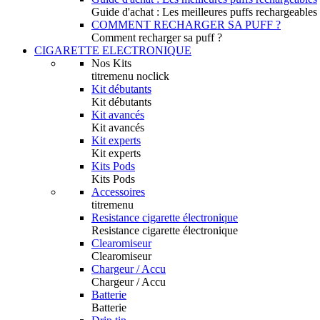
Guide d'achat : Les meilleures puffs rechargeables
COMMENT RECHARGER SA PUFF ?
Comment recharger sa puff ?
CIGARETTE ELECTRONIQUE
Nos Kits
titremenu noclick
Kit débutants
Kit débutants
Kit avancés
Kit avancés
Kit experts
Kit experts
Kits Pods
Kits Pods
Accessoires
titremenu
Resistance cigarette électronique
Resistance cigarette électronique
Clearomiseur
Clearomiseur
Chargeur / Accu
Chargeur / Accu
Batterie
Batterie