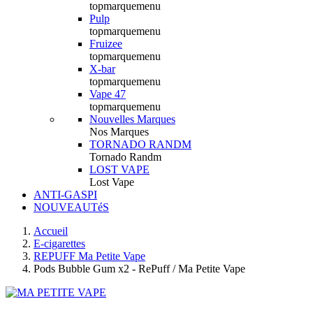
topmarquemenu
Pulp
topmarquemenu
Fruizee
topmarquemenu
X-bar
topmarquemenu
Vape 47
topmarquemenu
Nouvelles Marques
Nos Marques
TORNADO RANDM
Tornado Randm
LOST VAPE
Lost Vape
ANTI-GASPI
NOUVEAUTéS
Accueil
E-cigarettes
REPUFF Ma Petite Vape
Pods Bubble Gum x2 - RePuff / Ma Petite Vape