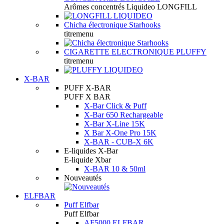
Arômes concentrés Liquideo LONGFILL
Chicha électronique Starhooks
titremenu
CIGARETTE ELECTRONIQUE PLUFFY
titremenu
X-BAR
PUFF X-BAR
PUFF X BAR
X-Bar Click & Puff
X-Bar 650 Rechargeable
X-Bar X-Line 15K
X Bar X-One Pro 15K
X-BAR - CUB-X 6K
E-liquides X-Bar
E-liquide Xbar
X-BAR 10 & 50ml
Nouveautés
ELFBAR
Puff Elfbar
Puff Elfbar
AF5000 ELFBAR