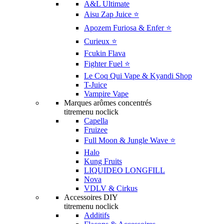
A&L Ultimate
Aisu Zap Juice ⭐️
Apozem Furiosa & Enfer ⭐️
Curieux ⭐️
Fcukin Flava
Fighter Fuel ⭐️
Le Coq Qui Vape & Kyandi Shop
T-Juice
Vampire Vape
Marques arômes concentrés
titremenu noclick
Capella
Fruizee
Full Moon & Jungle Wave ⭐️
Halo
Kung Fruits
LIQUIDEO LONGFILL
Nova
VDLV & Cirkus
Accessoires DIY
titremenu noclick
Additifs