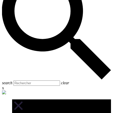
search
clear
x