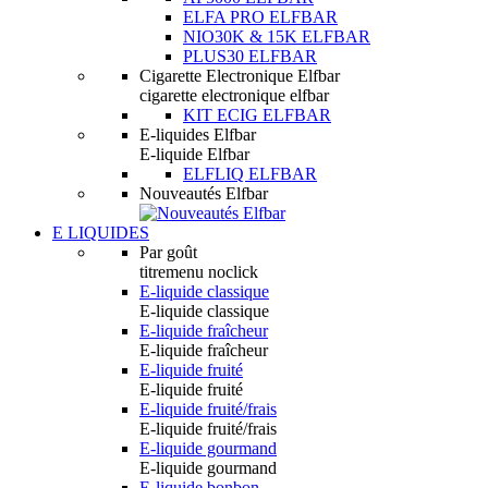
ELFA PRO ELFBAR
NIO30K & 15K ELFBAR
PLUS30 ELFBAR
Cigarette Electronique Elfbar
cigarette electronique elfbar
KIT ECIG ELFBAR
E-liquides Elfbar
E-liquide Elfbar
ELFLIQ ELFBAR
Nouveautés Elfbar
E LIQUIDES
Par goût
titremenu noclick
E-liquide classique
E-liquide classique
E-liquide fraîcheur
E-liquide fraîcheur
E-liquide fruité
E-liquide fruité
E-liquide fruité/frais
E-liquide fruité/frais
E-liquide gourmand
E-liquide gourmand
E-liquide bonbon