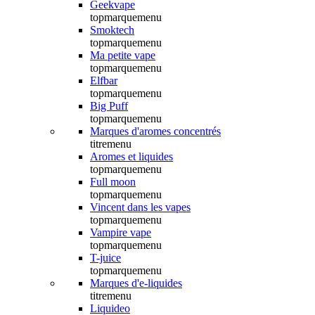
Geekvape
topmarquemenu
Smoktech
topmarquemenu
Ma petite vape
topmarquemenu
Elfbar
topmarquemenu
Big Puff
topmarquemenu
Marques d'aromes concentrés
titremenu
Aromes et liquides
topmarquemenu
Full moon
topmarquemenu
Vincent dans les vapes
topmarquemenu
Vampire vape
topmarquemenu
T-juice
topmarquemenu
Marques d'e-liquides
titremenu
Liquideo