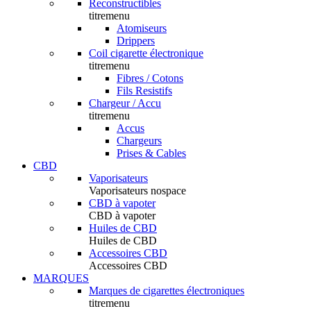
Reconstructibles
titremenu
Atomiseurs
Drippers
Coil cigarette électronique
titremenu
Fibres / Cotons
Fils Resistifs
Chargeur / Accu
titremenu
Accus
Chargeurs
Prises & Cables
CBD
Vaporisateurs
Vaporisateurs nospace
CBD à vapoter
CBD à vapoter
Huiles de CBD
Huiles de CBD
Accessoires CBD
Accessoires CBD
MARQUES
Marques de cigarettes électroniques
titremenu