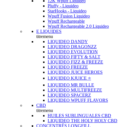
12K Wpuff Liquideo
Pluffy - Liquideo
StarHooks - Liquideo
Wpuff Fusion Liquideo
Wpuff Rechargeable
Wpuff Rechargeable 2.0 Liquideo
E LIQUIDES
titremenu
LIQUIDEO DANDY
LIQUIDEO DRAGONZZ
LIQUIDEO EVOLUTION
LIQUIDEO FIFTY & SALT
LIQUIDEO FIZZ & FREEZE
LIQUIDEO FREEZE
LIQUIDEO JUICE HEROES
LIQUIDEO KJUICE ⭐️
LIQUIDEO MR BULLE
LIQUIDEO MULTIFREEZE
LIQUIDEO SPACERZ
LIQUIDEO WPUFF FLAVORS
CBD
titremenu
HUILES SUBLINGUALES CBD
LIQUIDEO THE HOLY HOLY CBD
CONCENTRÉS LONGFILL