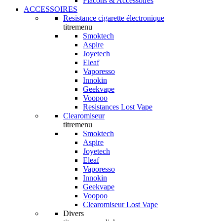
Flacons & Accessoires
ACCESSOIRES
Resistance cigarette électronique
titremenu
Smoktech
Aspire
Joyetech
Eleaf
Vaporesso
Innokin
Geekvape
Voopoo
Resistances Lost Vape
Clearomiseur
titremenu
Smoktech
Aspire
Joyetech
Eleaf
Vaporesso
Innokin
Geekvape
Voopoo
Clearomiseur Lost Vape
Divers