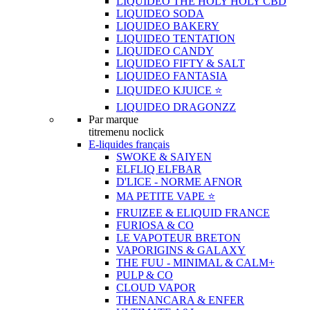
LIQUIDEO THE HOLY HOLY CBD
LIQUIDEO SODA
LIQUIDEO BAKERY
LIQUIDEO TENTATION
LIQUIDEO CANDY
LIQUIDEO FIFTY & SALT
LIQUIDEO FANTASIA
LIQUIDEO KJUICE ⭐️
LIQUIDEO DRAGONZZ
Par marque
titremenu noclick
E-liquides français
SWOKE & SAIYEN
ELFLIQ ELFBAR
D'LICE - NORME AFNOR
MA PETITE VAPE ⭐️
FRUIZEE & ELIQUID FRANCE
FURIOSA & CO
LE VAPOTEUR BRETON
VAPORIGINS & GALAXY
THE FUU - MINIMAL & CALM+
PULP & CO
CLOUD VAPOR
THENANCARA & ENFER