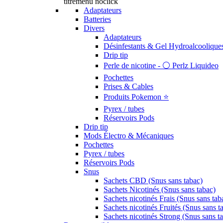
titremenu noclick
Adaptateurs
Batteries
Divers
Adaptateurs
Désinfestants & Gel Hydroalcoolique
Drip tip
Perle de nicotine - ⚪️ Perlz Liquideo
Pochettes
Prises & Cables
Produits Pokemon ⭐️
Pyrex / tubes
Réservoirs Pods
Drip tip
Mods Électro & Mécaniques
Pochettes
Pyrex / tubes
Réservoirs Pods
Snus
Sachets CBD (Snus sans tabac)
Sachets Nicotinés (Snus sans tabac)
Sachets nicotinés Frais (Snus sans tab
Sachets nicotinés Fruités (Snus sans t
Sachets nicotinés Strong (Snus sans t