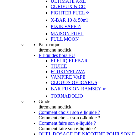
ULTIMATE A&L
CURIEUX & CO
FIGHTER FUEL ⭐️
X-BAR 10 & 50ml
PIXIE VAPE ⭐️
MAISON FUEL
FULL MOON
Par marque
titremenu noclick
E-liquides hors EU
ELFLIQ ELFBAR
TJUICE
FCUKIN'FLAVA
VAMPIRE VAPE
CLOUDS OF ICARUS
BAR FUSION RAMSEY ⭐️
TORNADOLIQ
Guide
titremenu noclick
Comment choisir son e-liquide ?
Comment choisir son e-liquide ?
Comment faire son e-liquide ?
Comment faire son e-liquide ?
QUEL DOSAGE DE NICOTINE POUR SON E