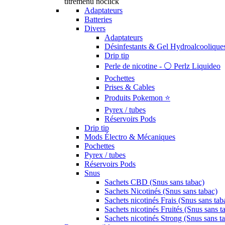
titremenu noclick
Adaptateurs
Batteries
Divers
Adaptateurs
Désinfestants & Gel Hydroalcoolique
Drip tip
Perle de nicotine - ⚪️ Perlz Liquideo
Pochettes
Prises & Cables
Produits Pokemon ⭐️
Pyrex / tubes
Réservoirs Pods
Drip tip
Mods Électro & Mécaniques
Pochettes
Pyrex / tubes
Réservoirs Pods
Snus
Sachets CBD (Snus sans tabac)
Sachets Nicotinés (Snus sans tabac)
Sachets nicotinés Frais (Snus sans tab
Sachets nicotinés Fruités (Snus sans t
Sachets nicotinés Strong (Snus sans t