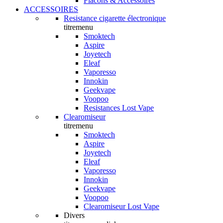
Flacons & Accessoires
ACCESSOIRES
Resistance cigarette électronique
titremenu
Smoktech
Aspire
Joyetech
Eleaf
Vaporesso
Innokin
Geekvape
Voopoo
Resistances Lost Vape
Clearomiseur
titremenu
Smoktech
Aspire
Joyetech
Eleaf
Vaporesso
Innokin
Geekvape
Voopoo
Clearomiseur Lost Vape
Divers