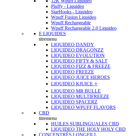
12K Wpuff Liquideo
Pluffy - Liquideo
StarHooks - Liquideo
Wpuff Fusion Liquideo
Wpuff Rechargeable
Wpuff Rechargeable 2.0 Liquideo
E LIQUIDES
titremenu
LIQUIDEO DANDY
LIQUIDEO DRAGONZZ
LIQUIDEO EVOLUTION
LIQUIDEO FIFTY & SALT
LIQUIDEO FIZZ & FREEZE
LIQUIDEO FREEZE
LIQUIDEO JUICE HEROES
LIQUIDEO KJUICE ⭐️
LIQUIDEO MR BULLE
LIQUIDEO MULTIFREEZE
LIQUIDEO SPACERZ
LIQUIDEO WPUFF FLAVORS
CBD
titremenu
HUILES SUBLINGUALES CBD
LIQUIDEO THE HOLY HOLY CBD
CONCENTRÉS LONGFILL