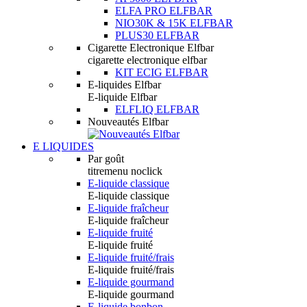
ELFA PRO ELFBAR
NIO30K & 15K ELFBAR
PLUS30 ELFBAR
Cigarette Electronique Elfbar
cigarette electronique elfbar
KIT ECIG ELFBAR
E-liquides Elfbar
E-liquide Elfbar
ELFLIQ ELFBAR
Nouveautés Elfbar
E LIQUIDES
Par goût
titremenu noclick
E-liquide classique
E-liquide classique
E-liquide fraîcheur
E-liquide fraîcheur
E-liquide fruité
E-liquide fruité
E-liquide fruité/frais
E-liquide fruité/frais
E-liquide gourmand
E-liquide gourmand
E-liquide bonbon