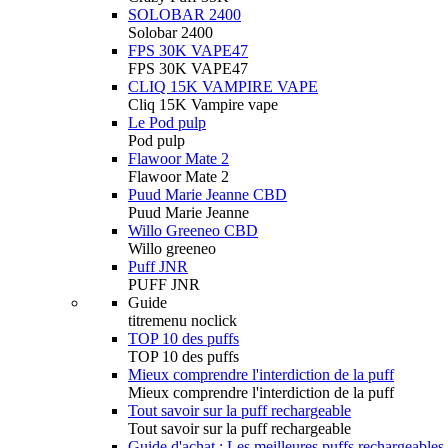
SOLOBAR 2400
Solobar 2400
FPS 30K VAPE47
FPS 30K VAPE47
CLIQ 15K VAMPIRE VAPE
Cliq 15K Vampire vape
Le Pod pulp
Pod pulp
Flawoor Mate 2
Flawoor Mate 2
Puud Marie Jeanne CBD
Puud Marie Jeanne
Willo Greeneo CBD
Willo greeneo
Puff JNR
PUFF JNR
Guide
titremenu noclick
TOP 10 des puffs
TOP 10 des puffs
Mieux comprendre l'interdiction de la puff
Mieux comprendre l'interdiction de la puff
Tout savoir sur la puff rechargeable
Tout savoir sur la puff rechargeable
Guide d'achat : Les meilleures puffs rechargeables