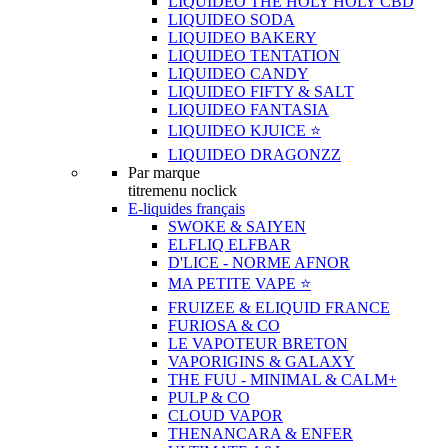
LIQUIDEO THE HOLY HOLY CBD
LIQUIDEO SODA
LIQUIDEO BAKERY
LIQUIDEO TENTATION
LIQUIDEO CANDY
LIQUIDEO FIFTY & SALT
LIQUIDEO FANTASIA
LIQUIDEO KJUICE ⭐️
LIQUIDEO DRAGONZZ
Par marque
titremenu noclick
E-liquides français
SWOKE & SAIYEN
ELFLIQ ELFBAR
D'LICE - NORME AFNOR
MA PETITE VAPE ⭐️
FRUIZEE & ELIQUID FRANCE
FURIOSA & CO
LE VAPOTEUR BRETON
VAPORIGINS & GALAXY
THE FUU - MINIMAL & CALM+
PULP & CO
CLOUD VAPOR
THENANCARA & ENFER