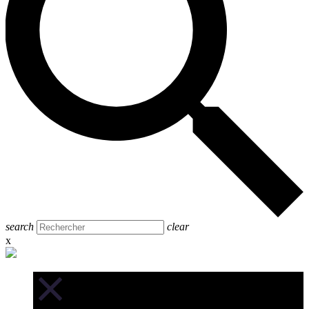
search
clear
x