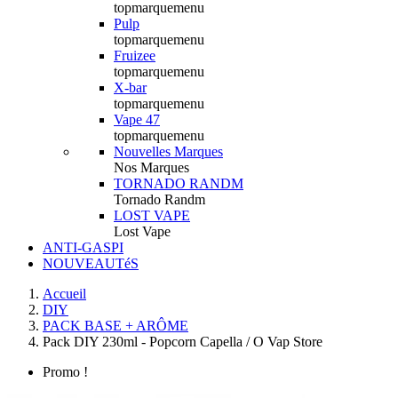
topmarquemenu
Pulp
topmarquemenu
Fruizee
topmarquemenu
X-bar
topmarquemenu
Vape 47
topmarquemenu
Nouvelles Marques
Nos Marques
TORNADO RANDM
Tornado Randm
LOST VAPE
Lost Vape
ANTI-GASPI
NOUVEAUTéS
Accueil
DIY
PACK BASE + ARÔME
Pack DIY 230ml - Popcorn Capella / O Vap Store
Promo !