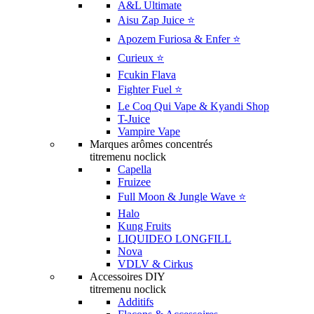
A&L Ultimate
Aisu Zap Juice ⭐️
Apozem Furiosa & Enfer ⭐️
Curieux ⭐️
Fcukin Flava
Fighter Fuel ⭐️
Le Coq Qui Vape & Kyandi Shop
T-Juice
Vampire Vape
Marques arômes concentrés
titremenu noclick
Capella
Fruizee
Full Moon & Jungle Wave ⭐️
Halo
Kung Fruits
LIQUIDEO LONGFILL
Nova
VDLV & Cirkus
Accessoires DIY
titremenu noclick
Additifs