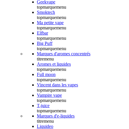
Geekvape
topmarquemenu
Smoktech
topmarquemenu
Ma petite vape
topmarquemenu
Elfbar
topmarquemenu
Big Puff
topmarquemenu
Marques d'aromes concentrés
titremenu
Aromes et liquides
topmarquemenu
Full moon
topmarquemenu
Vincent dans les vapes
topmarquemenu
Vampire vape
topmarquemenu
T-juice
topmarquemenu
Marques d'e-liquides
titremenu
Liquideo