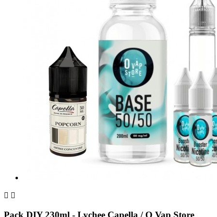


Pack DIY 230ml - Lychee Capella / O Vap Store