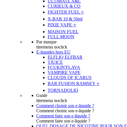
ULTIMATE A&L
CURIEUX & CO
FIGHTER FUEL ⭐️
X-BAR 10 & 50ml
PIXIE VAPE ⭐️
MAISON FUEL
FULL MOON
Par marque
titremenu noclick
E-liquides hors EU
ELFLIQ ELFBAR
TJUICE
FCUKIN'FLAVA
VAMPIRE VAPE
CLOUDS OF ICARUS
BAR FUSION RAMSEY ⭐️
TORNADOLIQ
Guide
titremenu noclick
Comment choisir son e-liquide ?
Comment choisir son e-liquide ?
Comment faire son e-liquide ?
Comment faire son e-liquide ?
QUEL DOSAGE DE NICOTINE POUR SON E