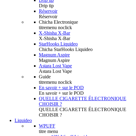
Drip tip
Drip tip
Réservoir
Réservoir
Chicha Electronique
titremenu noclick
X-Shisha X-Bar
X-Shisha X-Bar
StarHooks Liquideo
Chicha StarHooks Liquideo
Magnum Aspire
Magnum Aspire
Astara Lost Vape
Astara Lost Vape
Guide
titremenu noclick
En savoir + sur le POD
En savoir + sur le POD
QUELLE CIGARETTE ÉLECTRONIQUE
CHOISIR ?
QUELLE CIGARETTE ÉLECTRONIQUE
CHOISIR ?
Liquideo
WPUFF
titre menu