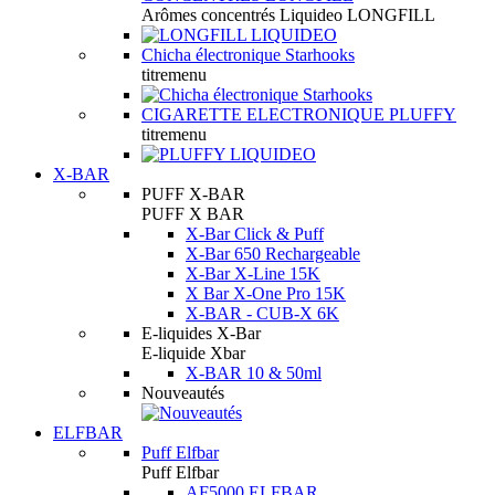
Arômes concentrés Liquideo LONGFILL
Chicha électronique Starhooks
titremenu
CIGARETTE ELECTRONIQUE PLUFFY
titremenu
X-BAR
PUFF X-BAR
PUFF X BAR
X-Bar Click & Puff
X-Bar 650 Rechargeable
X-Bar X-Line 15K
X Bar X-One Pro 15K
X-BAR - CUB-X 6K
E-liquides X-Bar
E-liquide Xbar
X-BAR 10 & 50ml
Nouveautés
ELFBAR
Puff Elfbar
Puff Elfbar
AF5000 ELFBAR