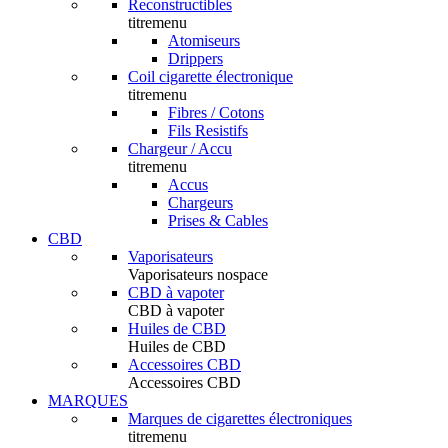
Reconstructibles
titremenu
Atomiseurs
Drippers
Coil cigarette électronique
titremenu
Fibres / Cotons
Fils Resistifs
Chargeur / Accu
titremenu
Accus
Chargeurs
Prises & Cables
CBD
Vaporisateurs
Vaporisateurs nospace
CBD à vapoter
CBD à vapoter
Huiles de CBD
Huiles de CBD
Accessoires CBD
Accessoires CBD
MARQUES
Marques de cigarettes électroniques
titremenu