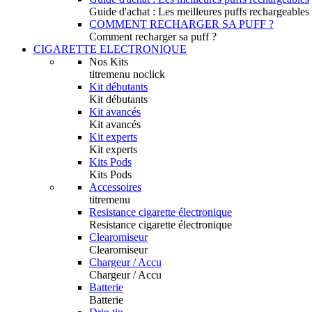
Guide d'achat : Les meilleures puffs rechargeables
COMMENT RECHARGER SA PUFF ?
Comment recharger sa puff ?
CIGARETTE ELECTRONIQUE
Nos Kits
titremenu noclick
Kit débutants
Kit débutants
Kit avancés
Kit avancés
Kit experts
Kit experts
Kits Pods
Kits Pods
Accessoires
titremenu
Resistance cigarette électronique
Resistance cigarette électronique
Clearomiseur
Clearomiseur
Chargeur / Accu
Chargeur / Accu
Batterie
Batterie