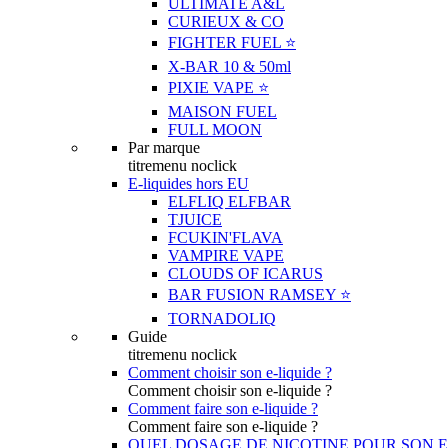
ULTIMATE A&L
CURIEUX & CO
FIGHTER FUEL ⭐️
X-BAR 10 & 50ml
PIXIE VAPE ⭐️
MAISON FUEL
FULL MOON
Par marque
titremenu noclick
E-liquides hors EU
ELFLIQ ELFBAR
TJUICE
FCUKIN'FLAVA
VAMPIRE VAPE
CLOUDS OF ICARUS
BAR FUSION RAMSEY ⭐️
TORNADOLIQ
Guide
titremenu noclick
Comment choisir son e-liquide ?
Comment choisir son e-liquide ?
Comment faire son e-liquide ?
Comment faire son e-liquide ?
QUEL DOSAGE DE NICOTINE POUR SON E