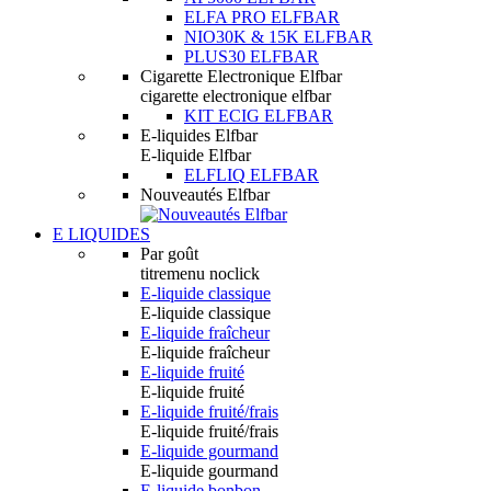
ELFA PRO ELFBAR
NIO30K & 15K ELFBAR
PLUS30 ELFBAR
Cigarette Electronique Elfbar
cigarette electronique elfbar
KIT ECIG ELFBAR
E-liquides Elfbar
E-liquide Elfbar
ELFLIQ ELFBAR
Nouveautés Elfbar
E LIQUIDES
Par goût
titremenu noclick
E-liquide classique
E-liquide classique
E-liquide fraîcheur
E-liquide fraîcheur
E-liquide fruité
E-liquide fruité
E-liquide fruité/frais
E-liquide fruité/frais
E-liquide gourmand
E-liquide gourmand
E-liquide bonbon