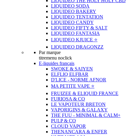
LIQUIDEO THE HOLY HOLY CBD
LIQUIDEO SODA
LIQUIDEO BAKERY
LIQUIDEO TENTATION
LIQUIDEO CANDY
LIQUIDEO FIFTY & SALT
LIQUIDEO FANTASIA
LIQUIDEO KJUICE ⭐️
LIQUIDEO DRAGONZZ
Par marque
titremenu noclick
E-liquides français
SWOKE & SAIYEN
ELFLIQ ELFBAR
D'LICE - NORME AFNOR
MA PETITE VAPE ⭐️
FRUIZEE & ELIQUID FRANCE
FURIOSA & CO
LE VAPOTEUR BRETON
VAPORIGINS & GALAXY
THE FUU - MINIMAL & CALM+
PULP & CO
CLOUD VAPOR
THENANCARA & ENFER