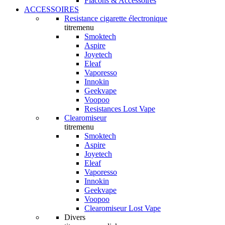
Flacons & Accessoires
ACCESSOIRES
Resistance cigarette électronique
titremenu
Smoktech
Aspire
Joyetech
Eleaf
Vaporesso
Innokin
Geekvape
Voopoo
Resistances Lost Vape
Clearomiseur
titremenu
Smoktech
Aspire
Joyetech
Eleaf
Vaporesso
Innokin
Geekvape
Voopoo
Clearomiseur Lost Vape
Divers