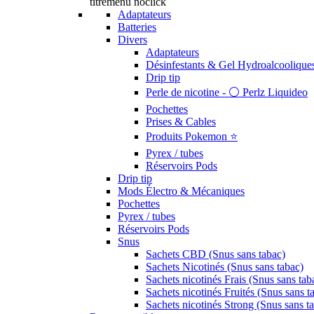
titremenu noclick
Adaptateurs
Batteries
Divers
Adaptateurs
Désinfestants & Gel Hydroalcoolique
Drip tip
Perle de nicotine - ⚪️ Perlz Liquideo
Pochettes
Prises & Cables
Produits Pokemon ⭐️
Pyrex / tubes
Réservoirs Pods
Drip tip
Mods Électro & Mécaniques
Pochettes
Pyrex / tubes
Réservoirs Pods
Snus
Sachets CBD (Snus sans tabac)
Sachets Nicotinés (Snus sans tabac)
Sachets nicotinés Frais (Snus sans tab
Sachets nicotinés Fruités (Snus sans t
Sachets nicotinés Strong (Snus sans t