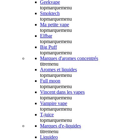
Geekvape
topmarquemenu
Smoktech
topmarquemenu
Ma petite vape
topmarquemenu
Elfbar
topmarquemenu
Big Puff
topmarquemenu
Marques d'aromes concentrés
titremenu
Aromes et liquides
topmarquemenu
Full moon
topmarquemenu
Vincent dans les vapes
topmarquemenu
Vampire vape
topmarquemenu
T-juice
topmarquemenu
Marques d'e-liquides
titremenu
Liquideo