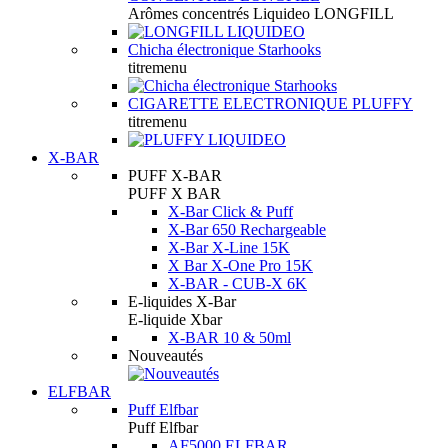
Arômes concentrés Liquideo LONGFILL
Chicha électronique Starhooks
titremenu
CIGARETTE ELECTRONIQUE PLUFFY
titremenu
X-BAR
PUFF X-BAR
PUFF X BAR
X-Bar Click & Puff
X-Bar 650 Rechargeable
X-Bar X-Line 15K
X Bar X-One Pro 15K
X-BAR - CUB-X 6K
E-liquides X-Bar
E-liquide Xbar
X-BAR 10 & 50ml
Nouveautés
ELFBAR
Puff Elfbar
Puff Elfbar
AF5000 ELFBAR