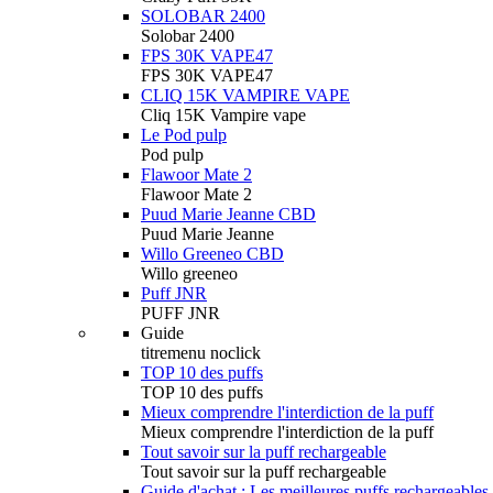
SOLOBAR 2400
Solobar 2400
FPS 30K VAPE47
FPS 30K VAPE47
CLIQ 15K VAMPIRE VAPE
Cliq 15K Vampire vape
Le Pod pulp
Pod pulp
Flawoor Mate 2
Flawoor Mate 2
Puud Marie Jeanne CBD
Puud Marie Jeanne
Willo Greeneo CBD
Willo greeneo
Puff JNR
PUFF JNR
Guide
titremenu noclick
TOP 10 des puffs
TOP 10 des puffs
Mieux comprendre l'interdiction de la puff
Mieux comprendre l'interdiction de la puff
Tout savoir sur la puff rechargeable
Tout savoir sur la puff rechargeable
Guide d'achat : Les meilleures puffs rechargeables