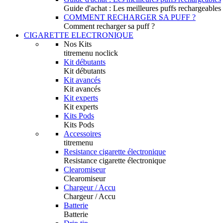
Guide d'achat : Les meilleures puffs rechargeables
COMMENT RECHARGER SA PUFF ?
Comment recharger sa puff ?
CIGARETTE ELECTRONIQUE
Nos Kits
titremenu noclick
Kit débutants
Kit débutants
Kit avancés
Kit avancés
Kit experts
Kit experts
Kits Pods
Kits Pods
Accessoires
titremenu
Resistance cigarette électronique
Resistance cigarette électronique
Clearomiseur
Clearomiseur
Chargeur / Accu
Chargeur / Accu
Batterie
Batterie