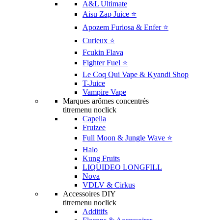
A&L Ultimate
Aisu Zap Juice ⭐️
Apozem Furiosa & Enfer ⭐️
Curieux ⭐️
Fcukin Flava
Fighter Fuel ⭐️
Le Coq Qui Vape & Kyandi Shop
T-Juice
Vampire Vape
Marques arômes concentrés
titremenu noclick
Capella
Fruizee
Full Moon & Jungle Wave ⭐️
Halo
Kung Fruits
LIQUIDEO LONGFILL
Nova
VDLV & Cirkus
Accessoires DIY
titremenu noclick
Additifs