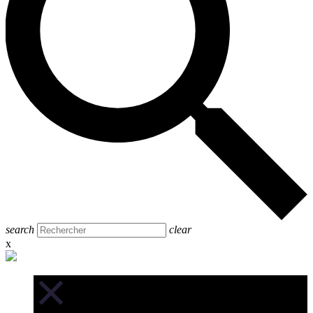
search
clear
x