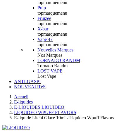
topmarquemenu
Pulp
topmarquemenu
Fruizee
topmarquemenu
X-bar
topmarquemenu
Vape 47
topmarquemenu
Nouvelles Marques
Nos Marques
TORNADO RANDM
Tornado Randm
LOST VAPE
Lost Vape
ANTI-GASPI
NOUVEAUTéS
Accueil
E-liquides
E-LIQUIDES LIQUIDEO
LIQUIDEO WPUFF FLAVORS
E-liquide Litchi Glacé 10ml - Liquideo Wpuff Flavors