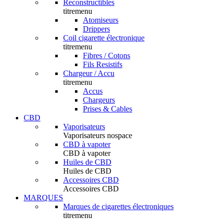
Reconstructibles
titremenu
Atomiseurs
Drippers
Coil cigarette électronique
titremenu
Fibres / Cotons
Fils Resistifs
Chargeur / Accu
titremenu
Accus
Chargeurs
Prises & Cables
CBD
Vaporisateurs
Vaporisateurs nospace
CBD à vapoter
CBD à vapoter
Huiles de CBD
Huiles de CBD
Accessoires CBD
Accessoires CBD
MARQUES
Marques de cigarettes électroniques
titremenu