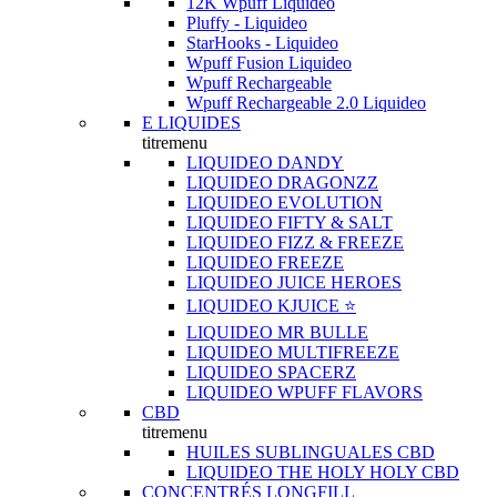
12K Wpuff Liquideo
Pluffy - Liquideo
StarHooks - Liquideo
Wpuff Fusion Liquideo
Wpuff Rechargeable
Wpuff Rechargeable 2.0 Liquideo
E LIQUIDES
titremenu
LIQUIDEO DANDY
LIQUIDEO DRAGONZZ
LIQUIDEO EVOLUTION
LIQUIDEO FIFTY & SALT
LIQUIDEO FIZZ & FREEZE
LIQUIDEO FREEZE
LIQUIDEO JUICE HEROES
LIQUIDEO KJUICE ⭐️
LIQUIDEO MR BULLE
LIQUIDEO MULTIFREEZE
LIQUIDEO SPACERZ
LIQUIDEO WPUFF FLAVORS
CBD
titremenu
HUILES SUBLINGUALES CBD
LIQUIDEO THE HOLY HOLY CBD
CONCENTRÉS LONGFILL