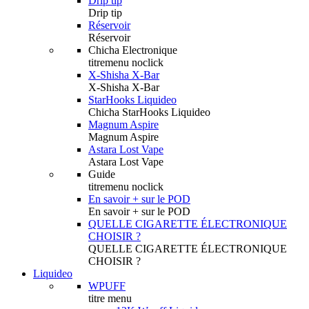
Drip tip
Drip tip
Réservoir
Réservoir
Chicha Electronique
titremenu noclick
X-Shisha X-Bar
X-Shisha X-Bar
StarHooks Liquideo
Chicha StarHooks Liquideo
Magnum Aspire
Magnum Aspire
Astara Lost Vape
Astara Lost Vape
Guide
titremenu noclick
En savoir + sur le POD
En savoir + sur le POD
QUELLE CIGARETTE ÉLECTRONIQUE
CHOISIR ?
QUELLE CIGARETTE ÉLECTRONIQUE
CHOISIR ?
Liquideo
WPUFF
titre menu