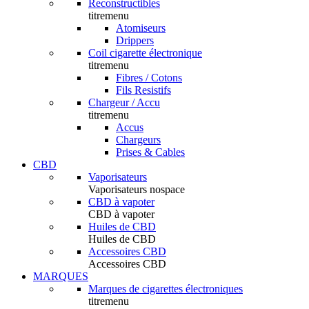
Reconstructibles
titremenu
Atomiseurs
Drippers
Coil cigarette électronique
titremenu
Fibres / Cotons
Fils Resistifs
Chargeur / Accu
titremenu
Accus
Chargeurs
Prises & Cables
CBD
Vaporisateurs
Vaporisateurs nospace
CBD à vapoter
CBD à vapoter
Huiles de CBD
Huiles de CBD
Accessoires CBD
Accessoires CBD
MARQUES
Marques de cigarettes électroniques
titremenu