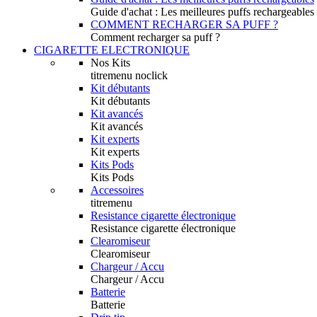
Guide d'achat : Les meilleures puffs rechargeables
COMMENT RECHARGER SA PUFF ?
Comment recharger sa puff ?
CIGARETTE ELECTRONIQUE
Nos Kits
titremenu noclick
Kit débutants
Kit débutants
Kit avancés
Kit avancés
Kit experts
Kit experts
Kits Pods
Kits Pods
Accessoires
titremenu
Resistance cigarette électronique
Resistance cigarette électronique
Clearomiseur
Clearomiseur
Chargeur / Accu
Chargeur / Accu
Batterie
Batterie