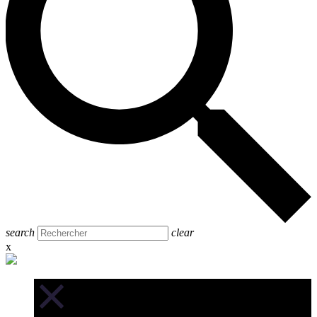
search
clear
x