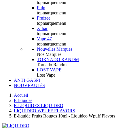
topmarquemenu
Pulp
topmarquemenu
Fruizee
topmarquemenu
X-bar
topmarquemenu
Vape 47
topmarquemenu
Nouvelles Marques
Nos Marques
TORNADO RANDM
Tornado Randm
LOST VAPE
Lost Vape
ANTI-GASPI
NOUVEAUTéS
Accueil
E-liquides
E-LIQUIDES LIQUIDEO
LIQUIDEO WPUFF FLAVORS
E-liquide Fruits Rouges 10ml - Liquideo Wpuff Flavors