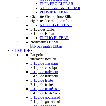
ELFA PRO ELFBAR
NIO30K & 15K ELFBAR
PLUS30 ELFBAR
Cigarette Electronique Elfbar
cigarette electronique elfbar
KIT ECIG ELFBAR
E-liquides Elfbar
E-liquide Elfbar
ELFLIQ ELFBAR
Nouveautés Elfbar
E LIQUIDES
Par goût
titremenu noclick
E-liquide classique
E-liquide classique
E-liquide fraîcheur
E-liquide fraîcheur
E-liquide fruité
E-liquide fruité
E-liquide fruité/frais
E-liquide fruité/frais
E-liquide gourmand
E-liquide gourmand
E-liquide bonbon