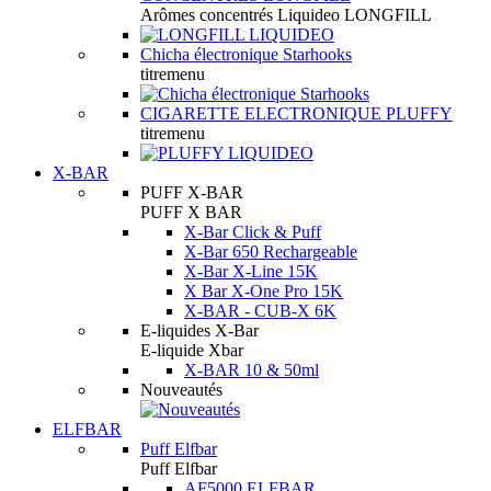
Arômes concentrés Liquideo LONGFILL
Chicha électronique Starhooks
titremenu
CIGARETTE ELECTRONIQUE PLUFFY
titremenu
X-BAR
PUFF X-BAR
PUFF X BAR
X-Bar Click & Puff
X-Bar 650 Rechargeable
X-Bar X-Line 15K
X Bar X-One Pro 15K
X-BAR - CUB-X 6K
E-liquides X-Bar
E-liquide Xbar
X-BAR 10 & 50ml
Nouveautés
ELFBAR
Puff Elfbar
Puff Elfbar
AF5000 ELFBAR