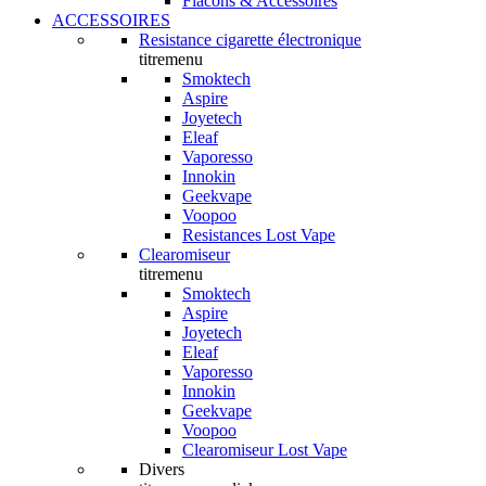
Flacons & Accessoires
ACCESSOIRES
Resistance cigarette électronique
titremenu
Smoktech
Aspire
Joyetech
Eleaf
Vaporesso
Innokin
Geekvape
Voopoo
Resistances Lost Vape
Clearomiseur
titremenu
Smoktech
Aspire
Joyetech
Eleaf
Vaporesso
Innokin
Geekvape
Voopoo
Clearomiseur Lost Vape
Divers