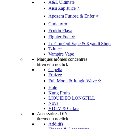
A&L Ultimate
Aisu Zap Juice ⭐️
Apozem Furiosa & Enfer ⭐️
Curieux ⭐️
Fcukin Flava
Fighter Fuel ⭐️
Le Coq Qui Vape & Kyandi Shop
T-Juice
Vampire Vape
Marques arômes concentrés
titremenu noclick
Capella
Fruizee
Full Moon & Jungle Wave ⭐️
Halo
Kung Fruits
LIQUIDEO LONGFILL
Nova
VDLV & Cirkus
Accessoires DIY
titremenu noclick
Additifs