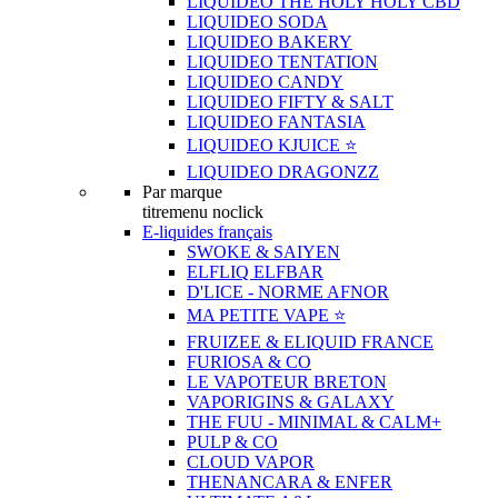
LIQUIDEO THE HOLY HOLY CBD
LIQUIDEO SODA
LIQUIDEO BAKERY
LIQUIDEO TENTATION
LIQUIDEO CANDY
LIQUIDEO FIFTY & SALT
LIQUIDEO FANTASIA
LIQUIDEO KJUICE ⭐️
LIQUIDEO DRAGONZZ
Par marque
titremenu noclick
E-liquides français
SWOKE & SAIYEN
ELFLIQ ELFBAR
D'LICE - NORME AFNOR
MA PETITE VAPE ⭐️
FRUIZEE & ELIQUID FRANCE
FURIOSA & CO
LE VAPOTEUR BRETON
VAPORIGINS & GALAXY
THE FUU - MINIMAL & CALM+
PULP & CO
CLOUD VAPOR
THENANCARA & ENFER