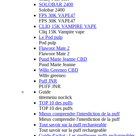
SOLOBAR 2400
Solobar 2400
FPS 30K VAPE47
FPS 30K VAPE47
CLIQ 15K VAMPIRE VAPE
Cliq 15K Vampire vape
Le Pod pulp
Pod pulp
Flawoor Mate 2
Flawoor Mate 2
Puud Marie Jeanne CBD
Puud Marie Jeanne
Willo Greeneo CBD
Willo greeneo
Puff JNR
PUFF JNR
Guide
titremenu noclick
TOP 10 des puffs
TOP 10 des puffs
Mieux comprendre l'interdiction de la puff
Mieux comprendre l'interdiction de la puff
Tout savoir sur la puff rechargeable
Tout savoir sur la puff rechargeable
Guide d'achat : Les meilleures puffs rechargeables