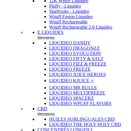
12K Wpuff Liquideo
Pluffy - Liquideo
StarHooks - Liquideo
Wpuff Fusion Liquideo
Wpuff Rechargeable
Wpuff Rechargeable 2.0 Liquideo
E LIQUIDES
titremenu
LIQUIDEO DANDY
LIQUIDEO DRAGONZZ
LIQUIDEO EVOLUTION
LIQUIDEO FIFTY & SALT
LIQUIDEO FIZZ & FREEZE
LIQUIDEO FREEZE
LIQUIDEO JUICE HEROES
LIQUIDEO KJUICE ⭐️
LIQUIDEO MR BULLE
LIQUIDEO MULTIFREEZE
LIQUIDEO SPACERZ
LIQUIDEO WPUFF FLAVORS
CBD
titremenu
HUILES SUBLINGUALES CBD
LIQUIDEO THE HOLY HOLY CBD
CONCENTRÉS LONGFILL