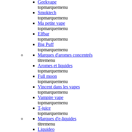
Geekvape
topmarquemenu
Smoktech
topmarquemenu
Ma petite vape
topmarquemenu
Elfbar
topmarquemenu
Big Puff
topmarquemenu
Marques d'aromes concentrés
titremenu
Aromes et liquides
topmarquemenu
Full moon
topmarquemenu
Vincent dans les vapes
topmarquemenu
Vampire vape
topmarquemenu
T-juice
topmarquemenu
Marques d'e-liquides
titremenu
Liquideo