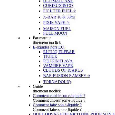
ULTIMATE A&L
CURIEUX & CO
FIGHTER FUEL ⭐️
X-BAR 10 & 50ml
PIXIE VAPE ⭐️
MAISON FUEL
FULL MOON
Par marque
titremenu noclick
E-liquides hors EU
ELFLIQ ELFBAR
TJUICE
FCUKIN'FLAVA
VAMPIRE VAPE
CLOUDS OF ICARUS
BAR FUSION RAMSEY ⭐️
TORNADOLIQ
Guide
titremenu noclick
Comment choisir son e-liquide ?
Comment choisir son e-liquide ?
Comment faire son e-liquide ?
Comment faire son e-liquide ?
QUEL DOSAGE DE NICOTINE POUR SON E