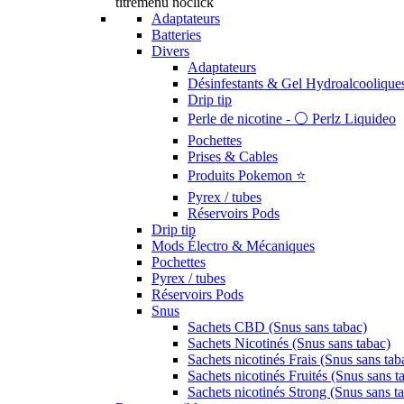
titremenu noclick
Adaptateurs
Batteries
Divers
Adaptateurs
Désinfestants & Gel Hydroalcoolique
Drip tip
Perle de nicotine - ⚪️ Perlz Liquideo
Pochettes
Prises & Cables
Produits Pokemon ⭐️
Pyrex / tubes
Réservoirs Pods
Drip tip
Mods Électro & Mécaniques
Pochettes
Pyrex / tubes
Réservoirs Pods
Snus
Sachets CBD (Snus sans tabac)
Sachets Nicotinés (Snus sans tabac)
Sachets nicotinés Frais (Snus sans tab
Sachets nicotinés Fruités (Snus sans t
Sachets nicotinés Strong (Snus sans t