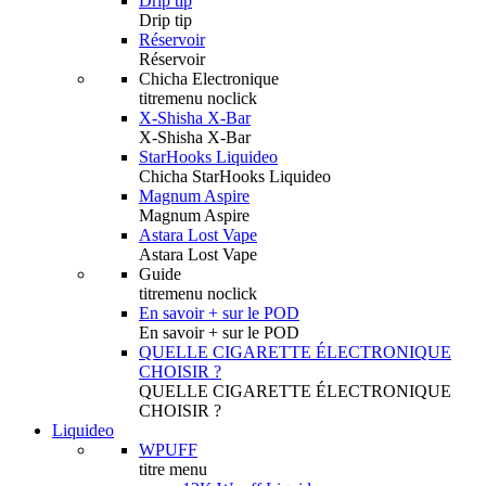
Drip tip
Drip tip
Réservoir
Réservoir
Chicha Electronique
titremenu noclick
X-Shisha X-Bar
X-Shisha X-Bar
StarHooks Liquideo
Chicha StarHooks Liquideo
Magnum Aspire
Magnum Aspire
Astara Lost Vape
Astara Lost Vape
Guide
titremenu noclick
En savoir + sur le POD
En savoir + sur le POD
QUELLE CIGARETTE ÉLECTRONIQUE
CHOISIR ?
QUELLE CIGARETTE ÉLECTRONIQUE
CHOISIR ?
Liquideo
WPUFF
titre menu