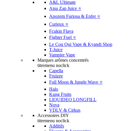
A&L Ultimate
Aisu Zap Juice ⭐️
Apozem Furiosa & Enfer ⭐️
Curieux ⭐️
Fcukin Flava
Fighter Fuel ⭐️
Le Coq Qui Vape & Kyandi Shop
T-Juice
Vampire Vape
Marques arômes concentrés
titremenu noclick
Capella
Fruizee
Full Moon & Jungle Wave ⭐️
Halo
Kung Fruits
LIQUIDEO LONGFILL
Nova
VDLV & Cirkus
Accessoires DIY
titremenu noclick
Additifs