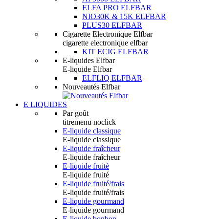
ELFA PRO ELFBAR
NIO30K & 15K ELFBAR
PLUS30 ELFBAR
Cigarette Electronique Elfbar
cigarette electronique elfbar
KIT ECIG ELFBAR
E-liquides Elfbar
E-liquide Elfbar
ELFLIQ ELFBAR
Nouveautés Elfbar
E LIQUIDES
Par goût
titremenu noclick
E-liquide classique
E-liquide classique
E-liquide fraîcheur
E-liquide fraîcheur
E-liquide fruité
E-liquide fruité
E-liquide fruité/frais
E-liquide fruité/frais
E-liquide gourmand
E-liquide gourmand
E-liquide bonbon