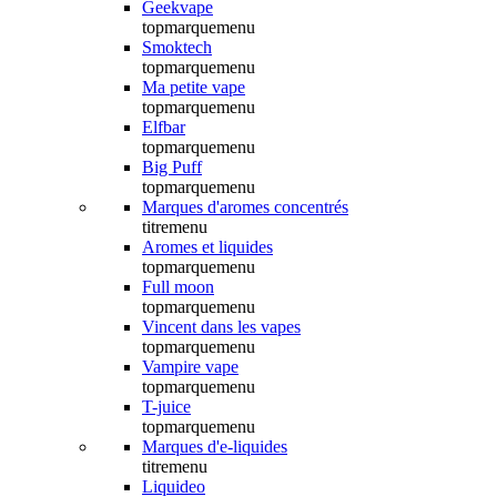
Geekvape
topmarquemenu
Smoktech
topmarquemenu
Ma petite vape
topmarquemenu
Elfbar
topmarquemenu
Big Puff
topmarquemenu
Marques d'aromes concentrés
titremenu
Aromes et liquides
topmarquemenu
Full moon
topmarquemenu
Vincent dans les vapes
topmarquemenu
Vampire vape
topmarquemenu
T-juice
topmarquemenu
Marques d'e-liquides
titremenu
Liquideo