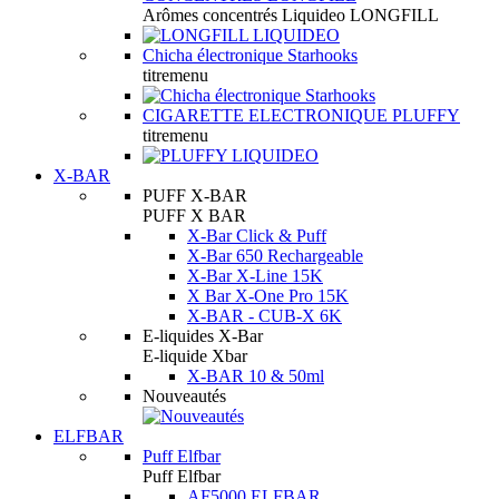
Arômes concentrés Liquideo LONGFILL
Chicha électronique Starhooks
titremenu
CIGARETTE ELECTRONIQUE PLUFFY
titremenu
X-BAR
PUFF X-BAR
PUFF X BAR
X-Bar Click & Puff
X-Bar 650 Rechargeable
X-Bar X-Line 15K
X Bar X-One Pro 15K
X-BAR - CUB-X 6K
E-liquides X-Bar
E-liquide Xbar
X-BAR 10 & 50ml
Nouveautés
ELFBAR
Puff Elfbar
Puff Elfbar
AF5000 ELFBAR