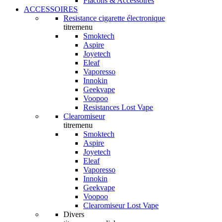
Flacons & Accessoires
ACCESSOIRES
Resistance cigarette électronique
titremenu
Smoktech
Aspire
Joyetech
Eleaf
Vaporesso
Innokin
Geekvape
Voopoo
Resistances Lost Vape
Clearomiseur
titremenu
Smoktech
Aspire
Joyetech
Eleaf
Vaporesso
Innokin
Geekvape
Voopoo
Clearomiseur Lost Vape
Divers