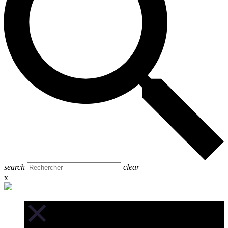
search
clear
x