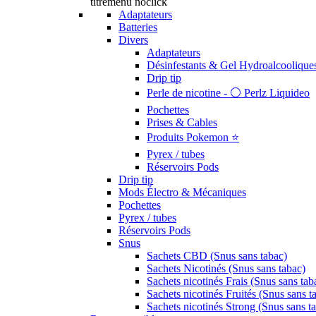
titremenu noclick
Adaptateurs
Batteries
Divers
Adaptateurs
Désinfestants & Gel Hydroalcoolique
Drip tip
Perle de nicotine - ⚪️ Perlz Liquideo
Pochettes
Prises & Cables
Produits Pokemon ⭐️
Pyrex / tubes
Réservoirs Pods
Drip tip
Mods Électro & Mécaniques
Pochettes
Pyrex / tubes
Réservoirs Pods
Snus
Sachets CBD (Snus sans tabac)
Sachets Nicotinés (Snus sans tabac)
Sachets nicotinés Frais (Snus sans tab
Sachets nicotinés Fruités (Snus sans t
Sachets nicotinés Strong (Snus sans t