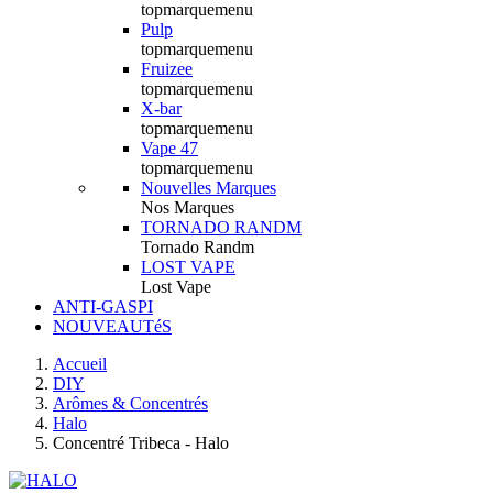
topmarquemenu
Pulp
topmarquemenu
Fruizee
topmarquemenu
X-bar
topmarquemenu
Vape 47
topmarquemenu
Nouvelles Marques
Nos Marques
TORNADO RANDM
Tornado Randm
LOST VAPE
Lost Vape
ANTI-GASPI
NOUVEAUTéS
Accueil
DIY
Arômes & Concentrés
Halo
Concentré Tribeca - Halo