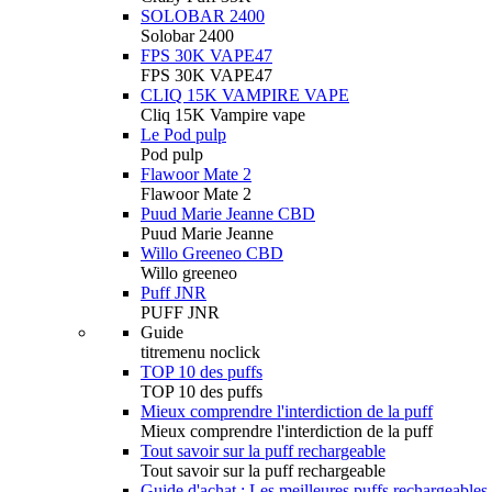
SOLOBAR 2400
Solobar 2400
FPS 30K VAPE47
FPS 30K VAPE47
CLIQ 15K VAMPIRE VAPE
Cliq 15K Vampire vape
Le Pod pulp
Pod pulp
Flawoor Mate 2
Flawoor Mate 2
Puud Marie Jeanne CBD
Puud Marie Jeanne
Willo Greeneo CBD
Willo greeneo
Puff JNR
PUFF JNR
Guide
titremenu noclick
TOP 10 des puffs
TOP 10 des puffs
Mieux comprendre l'interdiction de la puff
Mieux comprendre l'interdiction de la puff
Tout savoir sur la puff rechargeable
Tout savoir sur la puff rechargeable
Guide d'achat : Les meilleures puffs rechargeables