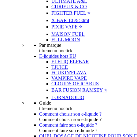
ULTIMATE A&L
CURIEUX & CO
FIGHTER FUEL ⭐️
X-BAR 10 & 50ml
PIXIE VAPE ⭐️
MAISON FUEL
FULL MOON
Par marque
titremenu noclick
E-liquides hors EU
ELFLIQ ELFBAR
TJUICE
FCUKIN'FLAVA
VAMPIRE VAPE
CLOUDS OF ICARUS
BAR FUSION RAMSEY ⭐️
TORNADOLIQ
Guide
titremenu noclick
Comment choisir son e-liquide ?
Comment choisir son e-liquide ?
Comment faire son e-liquide ?
Comment faire son e-liquide ?
QUEL DOSAGE DE NICOTINE POUR SON E