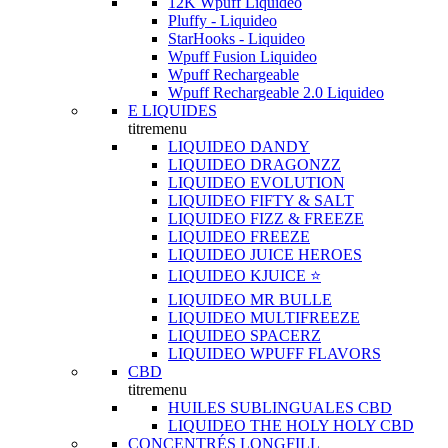
12K Wpuff Liquideo
Pluffy - Liquideo
StarHooks - Liquideo
Wpuff Fusion Liquideo
Wpuff Rechargeable
Wpuff Rechargeable 2.0 Liquideo
E LIQUIDES
titremenu
LIQUIDEO DANDY
LIQUIDEO DRAGONZZ
LIQUIDEO EVOLUTION
LIQUIDEO FIFTY & SALT
LIQUIDEO FIZZ & FREEZE
LIQUIDEO FREEZE
LIQUIDEO JUICE HEROES
LIQUIDEO KJUICE ⭐️
LIQUIDEO MR BULLE
LIQUIDEO MULTIFREEZE
LIQUIDEO SPACERZ
LIQUIDEO WPUFF FLAVORS
CBD
titremenu
HUILES SUBLINGUALES CBD
LIQUIDEO THE HOLY HOLY CBD
CONCENTRÉS LONGFILL