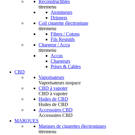
Reconstructibles
titremenu
Atomiseurs
Drippers
Coil cigarette électronique
titremenu
Fibres / Cotons
Fils Resistifs
Chargeur / Accu
titremenu
Accus
Chargeurs
Prises & Cables
CBD
Vaporisateurs
Vaporisateurs nospace
CBD à vapoter
CBD à vapoter
Huiles de CBD
Huiles de CBD
Accessoires CBD
Accessoires CBD
MARQUES
Marques de cigarettes électroniques
titremenu