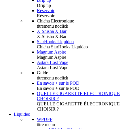
Drip tip
Drip tip
Réservoir
Réservoir
Chicha Electronique
titremenu noclick
X-Shisha X-Bar
X-Shisha X-Bar
StarHooks Liquideo
Chicha StarHooks Liquideo
Magnum Aspire
Magnum Aspire
Astara Lost Vape
Astara Lost Vape
Guide
titremenu noclick
En savoir + sur le POD
En savoir + sur le POD
QUELLE CIGARETTE ÉLECTRONIQUE
CHOISIR ?
QUELLE CIGARETTE ÉLECTRONIQUE
CHOISIR ?
Liquideo
WPUFF
titre menu