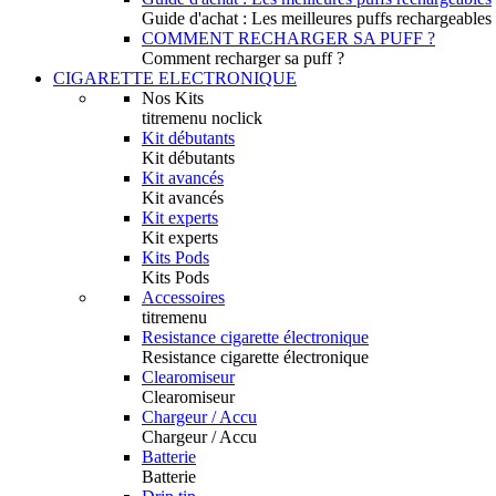
Guide d'achat : Les meilleures puffs rechargeables
COMMENT RECHARGER SA PUFF ?
Comment recharger sa puff ?
CIGARETTE ELECTRONIQUE
Nos Kits
titremenu noclick
Kit débutants
Kit débutants
Kit avancés
Kit avancés
Kit experts
Kit experts
Kits Pods
Kits Pods
Accessoires
titremenu
Resistance cigarette électronique
Resistance cigarette électronique
Clearomiseur
Clearomiseur
Chargeur / Accu
Chargeur / Accu
Batterie
Batterie