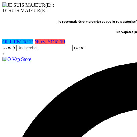
JE SUIS MAJEUR(E) :
Je reconnais être majeur(e) et que je suis autorisé
Ne vapotez p
OUI, ENTRER
NON, SORTIR
search
clear
x