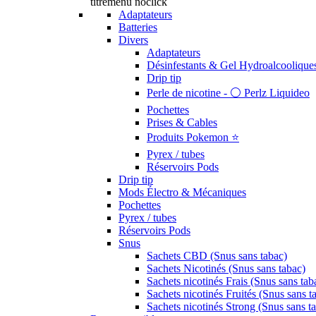
titremenu noclick
Adaptateurs
Batteries
Divers
Adaptateurs
Désinfestants & Gel Hydroalcoolique
Drip tip
Perle de nicotine - ⚪️ Perlz Liquideo
Pochettes
Prises & Cables
Produits Pokemon ⭐️
Pyrex / tubes
Réservoirs Pods
Drip tip
Mods Électro & Mécaniques
Pochettes
Pyrex / tubes
Réservoirs Pods
Snus
Sachets CBD (Snus sans tabac)
Sachets Nicotinés (Snus sans tabac)
Sachets nicotinés Frais (Snus sans tab
Sachets nicotinés Fruités (Snus sans t
Sachets nicotinés Strong (Snus sans t