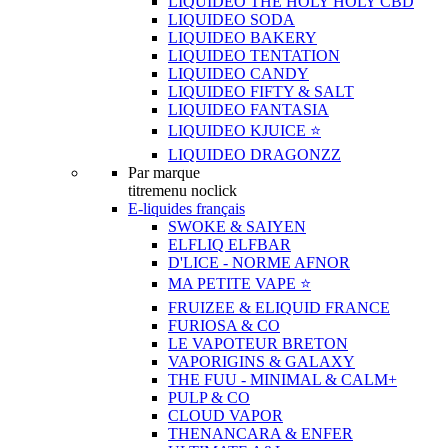
LIQUIDEO THE HOLY HOLY CBD
LIQUIDEO SODA
LIQUIDEO BAKERY
LIQUIDEO TENTATION
LIQUIDEO CANDY
LIQUIDEO FIFTY & SALT
LIQUIDEO FANTASIA
LIQUIDEO KJUICE ⭐️
LIQUIDEO DRAGONZZ
Par marque
titremenu noclick
E-liquides français
SWOKE & SAIYEN
ELFLIQ ELFBAR
D'LICE - NORME AFNOR
MA PETITE VAPE ⭐️
FRUIZEE & ELIQUID FRANCE
FURIOSA & CO
LE VAPOTEUR BRETON
VAPORIGINS & GALAXY
THE FUU - MINIMAL & CALM+
PULP & CO
CLOUD VAPOR
THENANCARA & ENFER