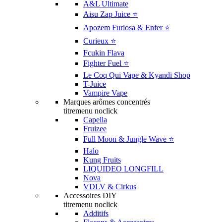
A&L Ultimate
Aisu Zap Juice ⭐️
Apozem Furiosa & Enfer ⭐️
Curieux ⭐️
Fcukin Flava
Fighter Fuel ⭐️
Le Coq Qui Vape & Kyandi Shop
T-Juice
Vampire Vape
Marques arômes concentrés
titremenu noclick
Capella
Fruizee
Full Moon & Jungle Wave ⭐️
Halo
Kung Fruits
LIQUIDEO LONGFILL
Nova
VDLV & Cirkus
Accessoires DIY
titremenu noclick
Additifs