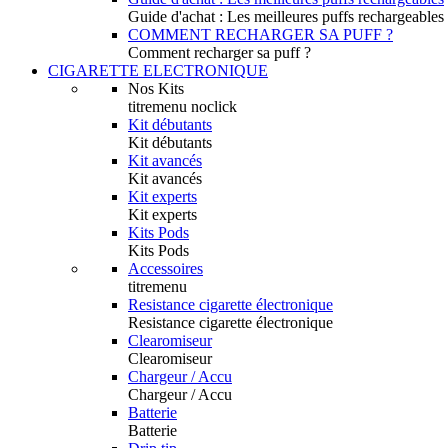
Guide d'achat : Les meilleures puffs rechargeables
COMMENT RECHARGER SA PUFF ?
Comment recharger sa puff ?
CIGARETTE ELECTRONIQUE
Nos Kits
titremenu noclick
Kit débutants
Kit débutants
Kit avancés
Kit avancés
Kit experts
Kit experts
Kits Pods
Kits Pods
Accessoires
titremenu
Resistance cigarette électronique
Resistance cigarette électronique
Clearomiseur
Clearomiseur
Chargeur / Accu
Chargeur / Accu
Batterie
Batterie