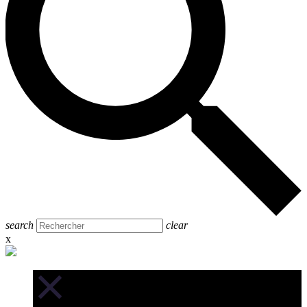
search
clear
x