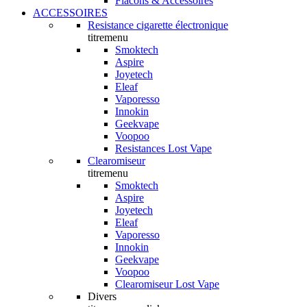
Flacons & Accessoires
ACCESSOIRES
Resistance cigarette électronique
titremenu
Smoktech
Aspire
Joyetech
Eleaf
Vaporesso
Innokin
Geekvape
Voopoo
Resistances Lost Vape
Clearomiseur
titremenu
Smoktech
Aspire
Joyetech
Eleaf
Vaporesso
Innokin
Geekvape
Voopoo
Clearomiseur Lost Vape
Divers