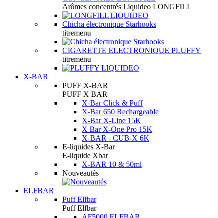
Arômes concentrés Liquideo LONGFILL
Chicha électronique Starhooks
titremenu
CIGARETTE ELECTRONIQUE PLUFFY
titremenu
X-BAR
PUFF X-BAR
PUFF X BAR
X-Bar Click & Puff
X-Bar 650 Rechargeable
X-Bar X-Line 15K
X Bar X-One Pro 15K
X-BAR - CUB-X 6K
E-liquides X-Bar
E-liquide Xbar
X-BAR 10 & 50ml
Nouveautés
ELFBAR
Puff Elfbar
Puff Elfbar
AF5000 ELFBAR