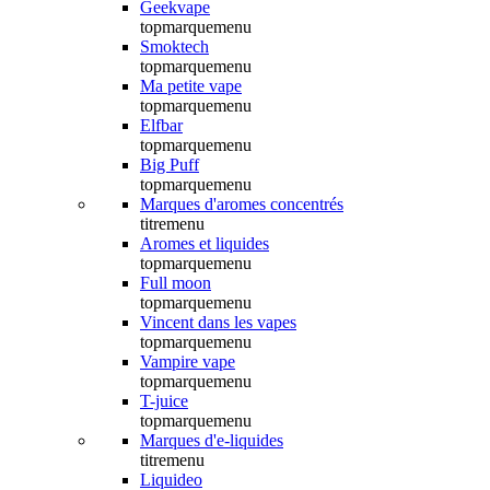
Geekvape
topmarquemenu
Smoktech
topmarquemenu
Ma petite vape
topmarquemenu
Elfbar
topmarquemenu
Big Puff
topmarquemenu
Marques d'aromes concentrés
titremenu
Aromes et liquides
topmarquemenu
Full moon
topmarquemenu
Vincent dans les vapes
topmarquemenu
Vampire vape
topmarquemenu
T-juice
topmarquemenu
Marques d'e-liquides
titremenu
Liquideo