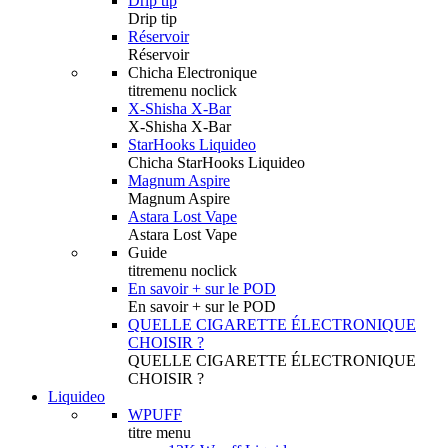
Drip tip
Drip tip
Réservoir
Réservoir
Chicha Electronique
titremenu noclick
X-Shisha X-Bar
X-Shisha X-Bar
StarHooks Liquideo
Chicha StarHooks Liquideo
Magnum Aspire
Magnum Aspire
Astara Lost Vape
Astara Lost Vape
Guide
titremenu noclick
En savoir + sur le POD
En savoir + sur le POD
QUELLE CIGARETTE ÉLECTRONIQUE
CHOISIR ?
QUELLE CIGARETTE ÉLECTRONIQUE
CHOISIR ?
Liquideo
WPUFF
titre menu