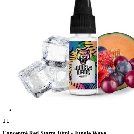


Concentré Red Storm 10ml - Jungle Wave