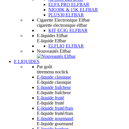
ELFA PRO ELFBAR
NIO30K & 15K ELFBAR
PLUS30 ELFBAR
Cigarette Electronique Elfbar
cigarette electronique elfbar
KIT ECIG ELFBAR
E-liquides Elfbar
E-liquide Elfbar
ELFLIQ ELFBAR
Nouveautés Elfbar
E LIQUIDES
Par goût
titremenu noclick
E-liquide classique
E-liquide classique
E-liquide fraîcheur
E-liquide fraîcheur
E-liquide fruité
E-liquide fruité
E-liquide fruité/frais
E-liquide fruité/frais
E-liquide gourmand
E-liquide gourmand
E-liquide bonbon