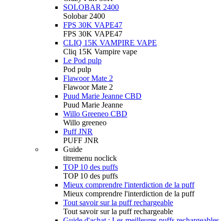
SOLOBAR 2400
Solobar 2400
FPS 30K VAPE47
FPS 30K VAPE47
CLIQ 15K VAMPIRE VAPE
Cliq 15K Vampire vape
Le Pod pulp
Pod pulp
Flawoor Mate 2
Flawoor Mate 2
Puud Marie Jeanne CBD
Puud Marie Jeanne
Willo Greeneo CBD
Willo greeneo
Puff JNR
PUFF JNR
Guide
titremenu noclick
TOP 10 des puffs
TOP 10 des puffs
Mieux comprendre l'interdiction de la puff
Mieux comprendre l'interdiction de la puff
Tout savoir sur la puff rechargeable
Tout savoir sur la puff rechargeable
Guide d'achat : Les meilleures puffs rechargeables