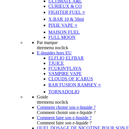
ULTIMATE A&L
CURIEUX & CO
FIGHTER FUEL ⭐️
X-BAR 10 & 50ml
PIXIE VAPE ⭐️
MAISON FUEL
FULL MOON
Par marque
titremenu noclick
E-liquides hors EU
ELFLIQ ELFBAR
TJUICE
FCUKIN'FLAVA
VAMPIRE VAPE
CLOUDS OF ICARUS
BAR FUSION RAMSEY ⭐️
TORNADOLIQ
Guide
titremenu noclick
Comment choisir son e-liquide ?
Comment choisir son e-liquide ?
Comment faire son e-liquide ?
Comment faire son e-liquide ?
QUEL DOSAGE DE NICOTINE POUR SON E