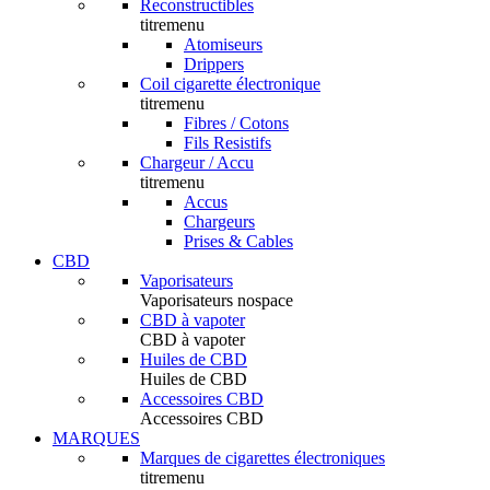
Reconstructibles
titremenu
Atomiseurs
Drippers
Coil cigarette électronique
titremenu
Fibres / Cotons
Fils Resistifs
Chargeur / Accu
titremenu
Accus
Chargeurs
Prises & Cables
CBD
Vaporisateurs
Vaporisateurs nospace
CBD à vapoter
CBD à vapoter
Huiles de CBD
Huiles de CBD
Accessoires CBD
Accessoires CBD
MARQUES
Marques de cigarettes électroniques
titremenu