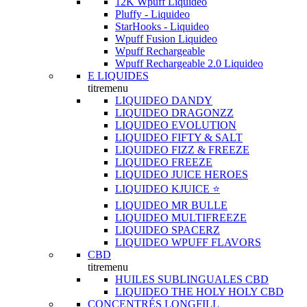
12K Wpuff Liquideo
Pluffy - Liquideo
StarHooks - Liquideo
Wpuff Fusion Liquideo
Wpuff Rechargeable
Wpuff Rechargeable 2.0 Liquideo
E LIQUIDES
titremenu
LIQUIDEO DANDY
LIQUIDEO DRAGONZZ
LIQUIDEO EVOLUTION
LIQUIDEO FIFTY & SALT
LIQUIDEO FIZZ & FREEZE
LIQUIDEO FREEZE
LIQUIDEO JUICE HEROES
LIQUIDEO KJUICE ⭐️
LIQUIDEO MR BULLE
LIQUIDEO MULTIFREEZE
LIQUIDEO SPACERZ
LIQUIDEO WPUFF FLAVORS
CBD
titremenu
HUILES SUBLINGUALES CBD
LIQUIDEO THE HOLY HOLY CBD
CONCENTRÉS LONGFILL