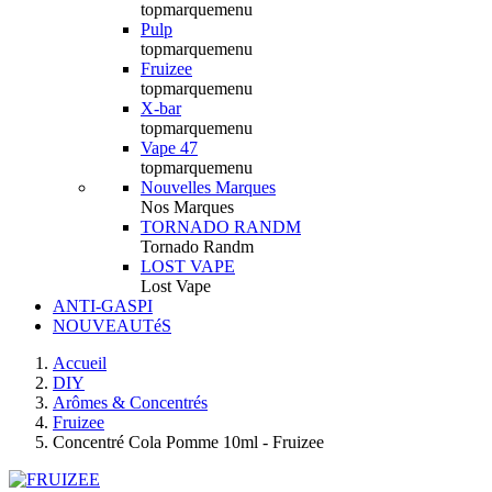
topmarquemenu
Pulp
topmarquemenu
Fruizee
topmarquemenu
X-bar
topmarquemenu
Vape 47
topmarquemenu
Nouvelles Marques
Nos Marques
TORNADO RANDM
Tornado Randm
LOST VAPE
Lost Vape
ANTI-GASPI
NOUVEAUTéS
Accueil
DIY
Arômes & Concentrés
Fruizee
Concentré Cola Pomme 10ml - Fruizee