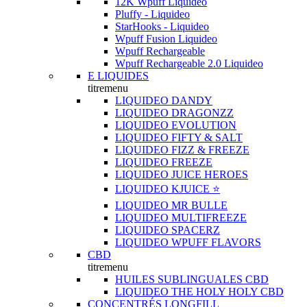
12K Wpuff Liquideo
Pluffy - Liquideo
StarHooks - Liquideo
Wpuff Fusion Liquideo
Wpuff Rechargeable
Wpuff Rechargeable 2.0 Liquideo
E LIQUIDES
titremenu
LIQUIDEO DANDY
LIQUIDEO DRAGONZZ
LIQUIDEO EVOLUTION
LIQUIDEO FIFTY & SALT
LIQUIDEO FIZZ & FREEZE
LIQUIDEO FREEZE
LIQUIDEO JUICE HEROES
LIQUIDEO KJUICE ⭐️
LIQUIDEO MR BULLE
LIQUIDEO MULTIFREEZE
LIQUIDEO SPACERZ
LIQUIDEO WPUFF FLAVORS
CBD
titremenu
HUILES SUBLINGUALES CBD
LIQUIDEO THE HOLY HOLY CBD
CONCENTRÉS LONGFILL