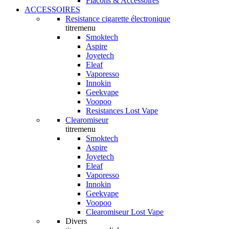
Flacons & Accessoires
ACCESSOIRES
Resistance cigarette électronique
titremenu
Smoktech
Aspire
Joyetech
Eleaf
Vaporesso
Innokin
Geekvape
Voopoo
Resistances Lost Vape
Clearomiseur
titremenu
Smoktech
Aspire
Joyetech
Eleaf
Vaporesso
Innokin
Geekvape
Voopoo
Clearomiseur Lost Vape
Divers