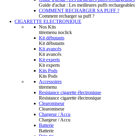
Guide d'achat : Les meilleures puffs rechargeables
COMMENT RECHARGER SA PUFF ?
Comment recharger sa puff ?
CIGARETTE ELECTRONIQUE
Nos Kits
titremenu noclick
Kit débutants
Kit débutants
Kit avancés
Kit avancés
Kit experts
Kit experts
Kits Pods
Kits Pods
Accessoires
titremenu
Resistance cigarette électronique
Resistance cigarette électronique
Clearomiseur
Clearomiseur
Chargeur / Accu
Chargeur / Accu
Batterie
Batterie