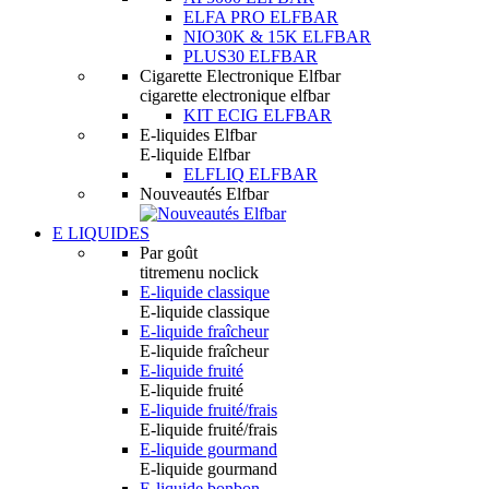
ELFA PRO ELFBAR
NIO30K & 15K ELFBAR
PLUS30 ELFBAR
Cigarette Electronique Elfbar
cigarette electronique elfbar
KIT ECIG ELFBAR
E-liquides Elfbar
E-liquide Elfbar
ELFLIQ ELFBAR
Nouveautés Elfbar
E LIQUIDES
Par goût
titremenu noclick
E-liquide classique
E-liquide classique
E-liquide fraîcheur
E-liquide fraîcheur
E-liquide fruité
E-liquide fruité
E-liquide fruité/frais
E-liquide fruité/frais
E-liquide gourmand
E-liquide gourmand
E-liquide bonbon