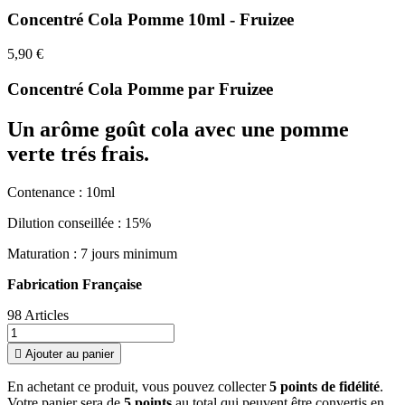
Concentré Cola Pomme 10ml - Fruizee
5,90 €
Concentré Cola Pomme par Fruizee
Un arôme goût cola avec une pomme
verte
trés frais.
Contenance : 10ml
Dilution conseillée : 15%
Maturation : 7 jours minimum
Fabrication Française
98 Articles

Ajouter au panier
En achetant ce produit, vous pouvez collecter
5
points de fidélité
.
Votre panier sera de
5
points
au total qui peuvent être convertis en