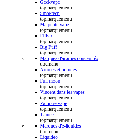
Geekvape
topmarquemenu
Smoktech
topmarquemenu
Ma petite vape
topmarquemenu
Elfbar
topmarquemenu
Big Puff
topmarquemenu
Marques d'aromes concentrés
titremenu
Aromes et liquides
topmarquemenu
Full moon
topmarquemenu
Vincent dans les vapes
topmarquemenu
Vampire vape
topmarquemenu
T-juice
topmarquemenu
Marques d'e-liquides
titremenu
Liquideo