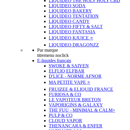
LIQUIDEO THE HOLY HOLY CBD
LIQUIDEO SODA
LIQUIDEO BAKERY
LIQUIDEO TENTATION
LIQUIDEO CANDY
LIQUIDEO FIFTY & SALT
LIQUIDEO FANTASIA
LIQUIDEO KJUICE ⭐️
LIQUIDEO DRAGONZZ
Par marque
titremenu noclick
E-liquides français
SWOKE & SAIYEN
ELFLIQ ELFBAR
D'LICE - NORME AFNOR
MA PETITE VAPE ⭐️
FRUIZEE & ELIQUID FRANCE
FURIOSA & CO
LE VAPOTEUR BRETON
VAPORIGINS & GALAXY
THE FUU - MINIMAL & CALM+
PULP & CO
CLOUD VAPOR
THENANCARA & ENFER