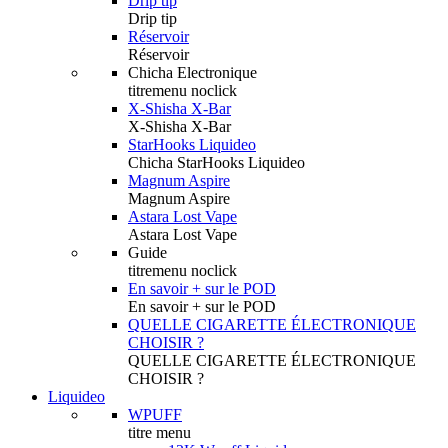
Drip tip
Drip tip
Réservoir
Réservoir
Chicha Electronique
titremenu noclick
X-Shisha X-Bar
X-Shisha X-Bar
StarHooks Liquideo
Chicha StarHooks Liquideo
Magnum Aspire
Magnum Aspire
Astara Lost Vape
Astara Lost Vape
Guide
titremenu noclick
En savoir + sur le POD
En savoir + sur le POD
QUELLE CIGARETTE ÉLECTRONIQUE
CHOISIR ?
QUELLE CIGARETTE ÉLECTRONIQUE
CHOISIR ?
Liquideo
WPUFF
titre menu