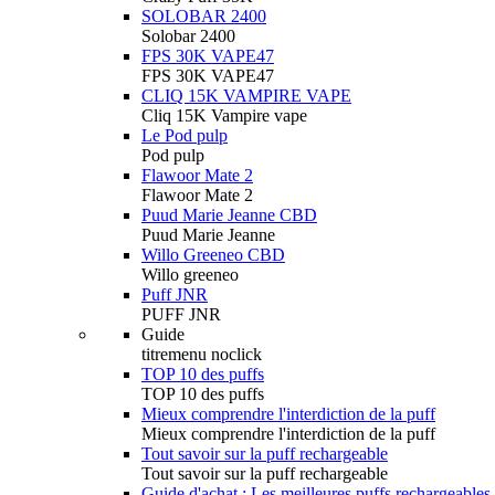
SOLOBAR 2400
Solobar 2400
FPS 30K VAPE47
FPS 30K VAPE47
CLIQ 15K VAMPIRE VAPE
Cliq 15K Vampire vape
Le Pod pulp
Pod pulp
Flawoor Mate 2
Flawoor Mate 2
Puud Marie Jeanne CBD
Puud Marie Jeanne
Willo Greeneo CBD
Willo greeneo
Puff JNR
PUFF JNR
Guide
titremenu noclick
TOP 10 des puffs
TOP 10 des puffs
Mieux comprendre l'interdiction de la puff
Mieux comprendre l'interdiction de la puff
Tout savoir sur la puff rechargeable
Tout savoir sur la puff rechargeable
Guide d'achat : Les meilleures puffs rechargeables