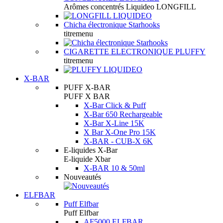
Arômes concentrés Liquideo LONGFILL
Chicha électronique Starhooks
titremenu
CIGARETTE ELECTRONIQUE PLUFFY
titremenu
X-BAR
PUFF X-BAR
PUFF X BAR
X-Bar Click & Puff
X-Bar 650 Rechargeable
X-Bar X-Line 15K
X Bar X-One Pro 15K
X-BAR - CUB-X 6K
E-liquides X-Bar
E-liquide Xbar
X-BAR 10 & 50ml
Nouveautés
ELFBAR
Puff Elfbar
Puff Elfbar
AF5000 ELFBAR