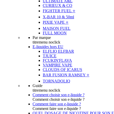
ULTIMATE A&L
CURIEUX & CO
FIGHTER FUEL ⭐️
X-BAR 10 & 50ml
PIXIE VAPE ⭐️
MAISON FUEL
FULL MOON
Par marque
titremenu noclick
E-liquides hors EU
ELFLIQ ELFBAR
TJUICE
FCUKIN'FLAVA
VAMPIRE VAPE
CLOUDS OF ICARUS
BAR FUSION RAMSEY ⭐️
TORNADOLIQ
Guide
titremenu noclick
Comment choisir son e-liquide ?
Comment choisir son e-liquide ?
Comment faire son e-liquide ?
Comment faire son e-liquide ?
QUEL DOSAGE DE NICOTINE POUR SON E