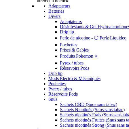
titremenu noclick
Adaptateurs
Batteries
Divers
Adaptateurs
Désinfestants & Gel Hydroalcoolique
Drip tip
Perle de nicotine - ⚪️ Perlz Liquideo
Pochettes
Prises & Cables
Produits Pokemon ⭐️
Pyrex / tubes
Réservoirs Pods
Drip tip
Mods Électro & Mécaniques
Pochettes
Pyrex / tubes
Réservoirs Pods
Snus
Sachets CBD (Snus sans tabac)
Sachets Nicotinés (Snus sans tabac)
Sachets nicotinés Frais (Snus sans tab
Sachets nicotinés Fruités (Snus sans t
Sachets nicotinés Strong (Snus sans t