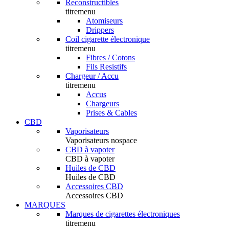
Reconstructibles
titremenu
Atomiseurs
Drippers
Coil cigarette électronique
titremenu
Fibres / Cotons
Fils Resistifs
Chargeur / Accu
titremenu
Accus
Chargeurs
Prises & Cables
CBD
Vaporisateurs
Vaporisateurs nospace
CBD à vapoter
CBD à vapoter
Huiles de CBD
Huiles de CBD
Accessoires CBD
Accessoires CBD
MARQUES
Marques de cigarettes électroniques
titremenu