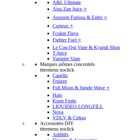
A&L Ultimate
Aisu Zap Juice ⭐️
Apozem Furiosa & Enfer ⭐️
Curieux ⭐️
Fcukin Flava
Fighter Fuel ⭐️
Le Coq Qui Vape & Kyandi Shop
T-Juice
Vampire Vape
Marques arômes concentrés
titremenu noclick
Capella
Fruizee
Full Moon & Jungle Wave ⭐️
Halo
Kung Fruits
LIQUIDEO LONGFILL
Nova
VDLV & Cirkus
Accessoires DIY
titremenu noclick
Additifs