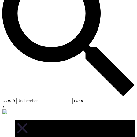
search
clear
x