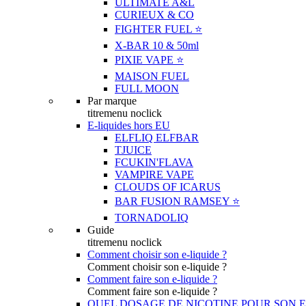
ULTIMATE A&L
CURIEUX & CO
FIGHTER FUEL ⭐️
X-BAR 10 & 50ml
PIXIE VAPE ⭐️
MAISON FUEL
FULL MOON
Par marque
titremenu noclick
E-liquides hors EU
ELFLIQ ELFBAR
TJUICE
FCUKIN'FLAVA
VAMPIRE VAPE
CLOUDS OF ICARUS
BAR FUSION RAMSEY ⭐️
TORNADOLIQ
Guide
titremenu noclick
Comment choisir son e-liquide ?
Comment choisir son e-liquide ?
Comment faire son e-liquide ?
Comment faire son e-liquide ?
QUEL DOSAGE DE NICOTINE POUR SON E