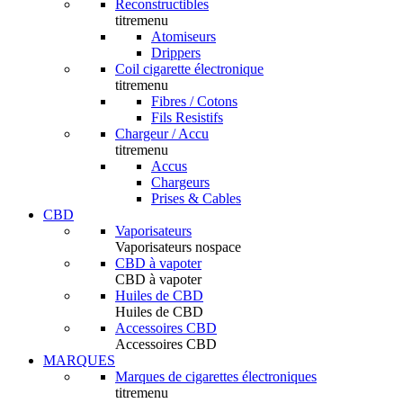
Reconstructibles
titremenu
Atomiseurs
Drippers
Coil cigarette électronique
titremenu
Fibres / Cotons
Fils Resistifs
Chargeur / Accu
titremenu
Accus
Chargeurs
Prises & Cables
CBD
Vaporisateurs
Vaporisateurs nospace
CBD à vapoter
CBD à vapoter
Huiles de CBD
Huiles de CBD
Accessoires CBD
Accessoires CBD
MARQUES
Marques de cigarettes électroniques
titremenu