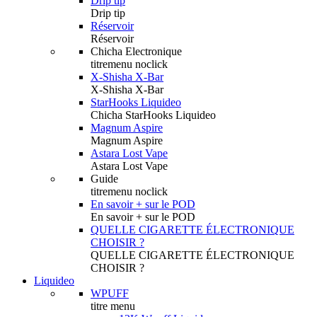
Drip tip
Drip tip
Réservoir
Réservoir
Chicha Electronique
titremenu noclick
X-Shisha X-Bar
X-Shisha X-Bar
StarHooks Liquideo
Chicha StarHooks Liquideo
Magnum Aspire
Magnum Aspire
Astara Lost Vape
Astara Lost Vape
Guide
titremenu noclick
En savoir + sur le POD
En savoir + sur le POD
QUELLE CIGARETTE ÉLECTRONIQUE
CHOISIR ?
QUELLE CIGARETTE ÉLECTRONIQUE
CHOISIR ?
Liquideo
WPUFF
titre menu