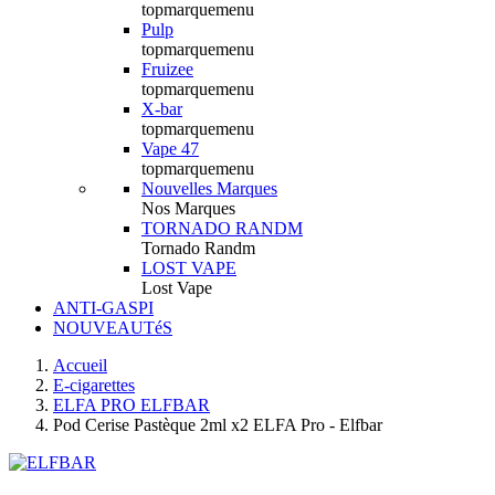
topmarquemenu
Pulp
topmarquemenu
Fruizee
topmarquemenu
X-bar
topmarquemenu
Vape 47
topmarquemenu
Nouvelles Marques
Nos Marques
TORNADO RANDM
Tornado Randm
LOST VAPE
Lost Vape
ANTI-GASPI
NOUVEAUTéS
Accueil
E-cigarettes
ELFA PRO ELFBAR
Pod Cerise Pastèque 2ml x2 ELFA Pro - Elfbar