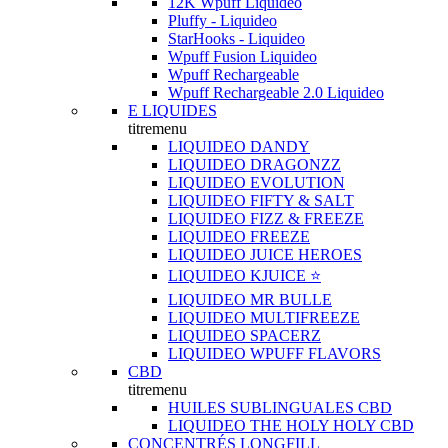
12K Wpuff Liquideo
Pluffy - Liquideo
StarHooks - Liquideo
Wpuff Fusion Liquideo
Wpuff Rechargeable
Wpuff Rechargeable 2.0 Liquideo
E LIQUIDES
titremenu
LIQUIDEO DANDY
LIQUIDEO DRAGONZZ
LIQUIDEO EVOLUTION
LIQUIDEO FIFTY & SALT
LIQUIDEO FIZZ & FREEZE
LIQUIDEO FREEZE
LIQUIDEO JUICE HEROES
LIQUIDEO KJUICE ⭐️
LIQUIDEO MR BULLE
LIQUIDEO MULTIFREEZE
LIQUIDEO SPACERZ
LIQUIDEO WPUFF FLAVORS
CBD
titremenu
HUILES SUBLINGUALES CBD
LIQUIDEO THE HOLY HOLY CBD
CONCENTRÉS LONGFILL