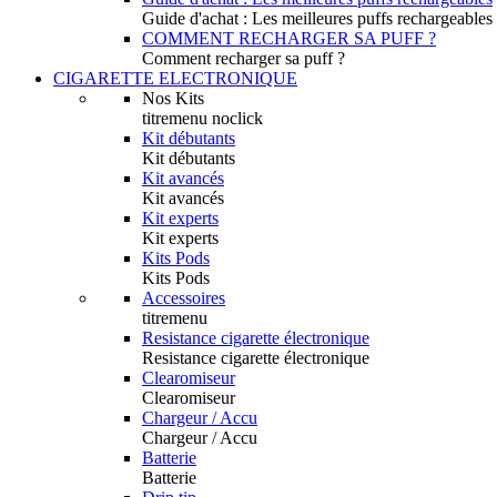
Guide d'achat : Les meilleures puffs rechargeables
COMMENT RECHARGER SA PUFF ?
Comment recharger sa puff ?
CIGARETTE ELECTRONIQUE
Nos Kits
titremenu noclick
Kit débutants
Kit débutants
Kit avancés
Kit avancés
Kit experts
Kit experts
Kits Pods
Kits Pods
Accessoires
titremenu
Resistance cigarette électronique
Resistance cigarette électronique
Clearomiseur
Clearomiseur
Chargeur / Accu
Chargeur / Accu
Batterie
Batterie