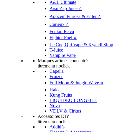
A&L Ultimate
Aisu Zap Juice ⭐️
Apozem Furiosa & Enfer ⭐️
Curieux ⭐️
Fcukin Flava
Fighter Fuel ⭐️
Le Coq Qui Vape & Kyandi Shop
T-Juice
Vampire Vape
Marques arômes concentrés
titremenu noclick
Capella
Fruizee
Full Moon & Jungle Wave ⭐️
Halo
Kung Fruits
LIQUIDEO LONGFILL
Nova
VDLV & Cirkus
Accessoires DIY
titremenu noclick
Additifs