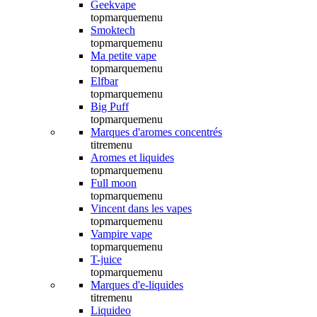
Geekvape
topmarquemenu
Smoktech
topmarquemenu
Ma petite vape
topmarquemenu
Elfbar
topmarquemenu
Big Puff
topmarquemenu
Marques d'aromes concentrés
titremenu
Aromes et liquides
topmarquemenu
Full moon
topmarquemenu
Vincent dans les vapes
topmarquemenu
Vampire vape
topmarquemenu
T-juice
topmarquemenu
Marques d'e-liquides
titremenu
Liquideo