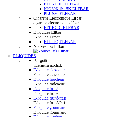
ELFA PRO ELFBAR
NIO30K & 15K ELFBAR
PLUS30 ELFBAR
Cigarette Electronique Elfbar
cigarette electronique elfbar
KIT ECIG ELFBAR
E-liquides Elfbar
E-liquide Elfbar
ELFLIQ ELFBAR
Nouveautés Elfbar
E LIQUIDES
Par goût
titremenu noclick
E-liquide classique
E-liquide classique
E-liquide fraîcheur
E-liquide fraîcheur
E-liquide fruité
E-liquide fruité
E-liquide fruité/frais
E-liquide fruité/frais
E-liquide gourmand
E-liquide gourmand
E-liquide bonbon