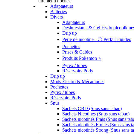
titremenu noclick
Adaptateurs
Batteries
Divers
Adaptateurs
Désinfestants & Gel Hydroalcoolique
Drip tip
Perle de nicotine - ⚪️ Perlz Liquideo
Pochettes
Prises & Cables
Produits Pokemon ⭐️
Pyrex / tubes
Réservoirs Pods
Drip tip
Mods Électro & Mécaniques
Pochettes
Pyrex / tubes
Réservoirs Pods
Snus
Sachets CBD (Snus sans tabac)
Sachets Nicotinés (Snus sans tabac)
Sachets nicotinés Frais (Snus sans tab
Sachets nicotinés Fruités (Snus sans t
Sachets nicotinés Strong (Snus sans t