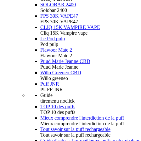
SOLOBAR 2400
Solobar 2400
FPS 30K VAPE47
FPS 30K VAPE47
CLIQ 15K VAMPIRE VAPE
Cliq 15K Vampire vape
Le Pod pulp
Pod pulp
Flawoor Mate 2
Flawoor Mate 2
Puud Marie Jeanne CBD
Puud Marie Jeanne
Willo Greeneo CBD
Willo greeneo
Puff JNR
PUFF JNR
Guide
titremenu noclick
TOP 10 des puffs
TOP 10 des puffs
Mieux comprendre l'interdiction de la puff
Mieux comprendre l'interdiction de la puff
Tout savoir sur la puff rechargeable
Tout savoir sur la puff rechargeable
Guide d'achat : Les meilleures puffs rechargeables