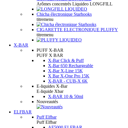
Arômes concentrés Liquideo LONGFILL
Chicha électronique Starhooks
titremenu
CIGARETTE ELECTRONIQUE PLUFFY
titremenu
X-BAR
PUFF X-BAR
PUFF X BAR
X-Bar Click & Puff
X-Bar 650 Rechargeable
X-Bar X-Line 15K
X Bar X-One Pro 15K
X-BAR - CUB-X 6K
E-liquides X-Bar
E-liquide Xbar
X-BAR 10 & 50ml
Nouveautés
ELFBAR
Puff Elfbar
Puff Elfbar
AF5000 ELFBAR