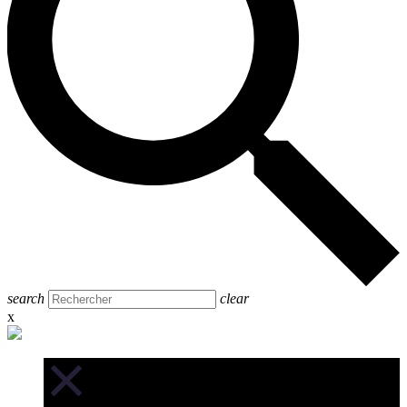
search
clear
x