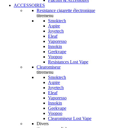
Flacons & Accessoires
ACCESSOIRES
Resistance cigarette électronique
titremenu
Smoktech
Aspire
Joyetech
Eleaf
Vaporesso
Innokin
Geekvape
Voopoo
Resistances Lost Vape
Clearomiseur
titremenu
Smoktech
Aspire
Joyetech
Eleaf
Vaporesso
Innokin
Geekvape
Voopoo
Clearomiseur Lost Vape
Divers