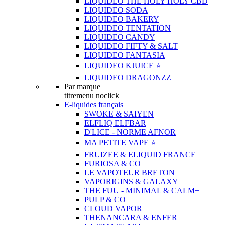
LIQUIDEO THE HOLY HOLY CBD
LIQUIDEO SODA
LIQUIDEO BAKERY
LIQUIDEO TENTATION
LIQUIDEO CANDY
LIQUIDEO FIFTY & SALT
LIQUIDEO FANTASIA
LIQUIDEO KJUICE ⭐️
LIQUIDEO DRAGONZZ
Par marque
titremenu noclick
E-liquides français
SWOKE & SAIYEN
ELFLIQ ELFBAR
D'LICE - NORME AFNOR
MA PETITE VAPE ⭐️
FRUIZEE & ELIQUID FRANCE
FURIOSA & CO
LE VAPOTEUR BRETON
VAPORIGINS & GALAXY
THE FUU - MINIMAL & CALM+
PULP & CO
CLOUD VAPOR
THENANCARA & ENFER