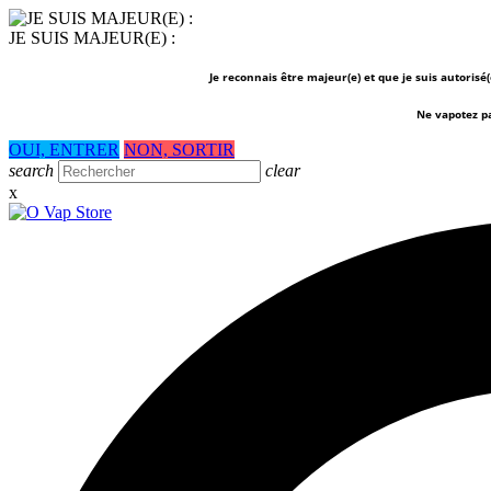
JE SUIS MAJEUR(E) :
Je reconnais être majeur(e) et que je suis autorisé
Ne vapotez p
OUI, ENTRER
NON, SORTIR
search
clear
x