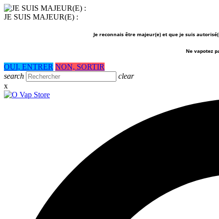
JE SUIS MAJEUR(E) :
Je reconnais être majeur(e) et que je suis autorisé
Ne vapotez p
OUI, ENTRER
NON, SORTIR
search
clear
x