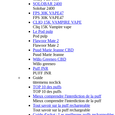
SOLOBAR 2400
Solobar 2400
FPS 30K VAPE47
FPS 30K VAPE47
CLIQ 15K VAMPIRE VAPE
Cliq 15K Vampire vape
Le Pod pulp
Pod pulp
Flawoor Mate 2
Flawoor Mate 2
Puud Marie Jeanne CBD
Puud Marie Jeanne
Willo Greeneo CBD
Willo greeneo
Puff JNR
PUFF JNR
Guide
titremenu noclick
TOP 10 des puffs
TOP 10 des puffs
Mieux comprendre l'interdiction de la puff
Mieux comprendre l'interdiction de la puff
Tout savoir sur la puff rechargeable
Tout savoir sur la puff rechargeable
Guide d'achat : Les meilleures puffs rechargeables