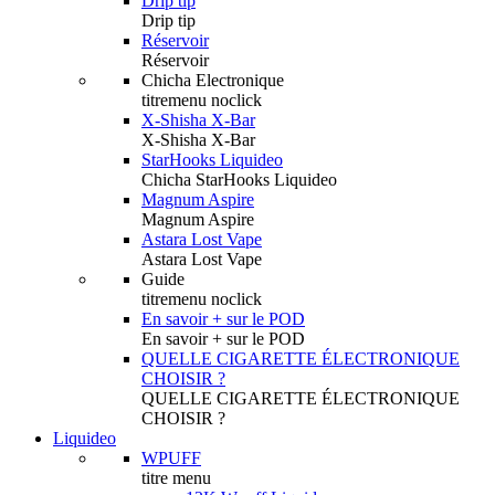
Drip tip
Drip tip
Réservoir
Réservoir
Chicha Electronique
titremenu noclick
X-Shisha X-Bar
X-Shisha X-Bar
StarHooks Liquideo
Chicha StarHooks Liquideo
Magnum Aspire
Magnum Aspire
Astara Lost Vape
Astara Lost Vape
Guide
titremenu noclick
En savoir + sur le POD
En savoir + sur le POD
QUELLE CIGARETTE ÉLECTRONIQUE
CHOISIR ?
QUELLE CIGARETTE ÉLECTRONIQUE
CHOISIR ?
Liquideo
WPUFF
titre menu