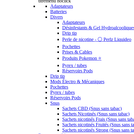
titremenu noclick
Adaptateurs
Batteries
Divers
Adaptateurs
Désinfestants & Gel Hydroalcoolique
Drip tip
Perle de nicotine - ⚪️ Perlz Liquideo
Pochettes
Prises & Cables
Produits Pokemon ⭐️
Pyrex / tubes
Réservoirs Pods
Drip tip
Mods Électro & Mécaniques
Pochettes
Pyrex / tubes
Réservoirs Pods
Snus
Sachets CBD (Snus sans tabac)
Sachets Nicotinés (Snus sans tabac)
Sachets nicotinés Frais (Snus sans tab
Sachets nicotinés Fruités (Snus sans t
Sachets nicotinés Strong (Snus sans t