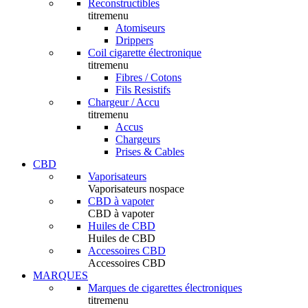
Reconstructibles
titremenu
Atomiseurs
Drippers
Coil cigarette électronique
titremenu
Fibres / Cotons
Fils Resistifs
Chargeur / Accu
titremenu
Accus
Chargeurs
Prises & Cables
CBD
Vaporisateurs
Vaporisateurs nospace
CBD à vapoter
CBD à vapoter
Huiles de CBD
Huiles de CBD
Accessoires CBD
Accessoires CBD
MARQUES
Marques de cigarettes électroniques
titremenu