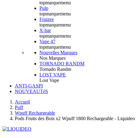
topmarquemenu
Pulp
topmarquemenu
Fruizee
topmarquemenu
X-bar
topmarquemenu
Vape 47
topmarquemenu
Nouvelles Marques
Nos Marques
TORNADO RANDM
Tornado Randm
LOST VAPE
Lost Vape
ANTI-GASPI
NOUVEAUTéS
Accueil
Puff
Wpuff Rechargeable
Pods Fruits des Bois x2 Wpuff 1800 Rechargeable - Liquideo