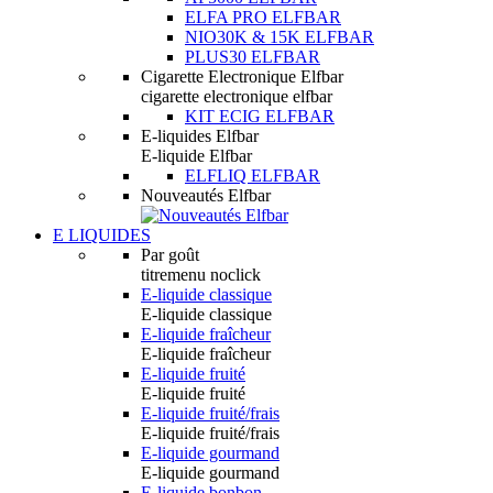
ELFA PRO ELFBAR
NIO30K & 15K ELFBAR
PLUS30 ELFBAR
Cigarette Electronique Elfbar
cigarette electronique elfbar
KIT ECIG ELFBAR
E-liquides Elfbar
E-liquide Elfbar
ELFLIQ ELFBAR
Nouveautés Elfbar
E LIQUIDES
Par goût
titremenu noclick
E-liquide classique
E-liquide classique
E-liquide fraîcheur
E-liquide fraîcheur
E-liquide fruité
E-liquide fruité
E-liquide fruité/frais
E-liquide fruité/frais
E-liquide gourmand
E-liquide gourmand
E-liquide bonbon