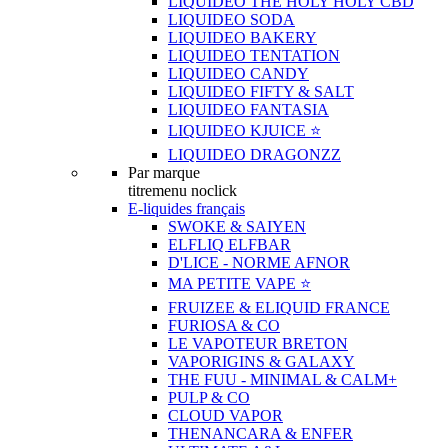
LIQUIDEO THE HOLY HOLY CBD
LIQUIDEO SODA
LIQUIDEO BAKERY
LIQUIDEO TENTATION
LIQUIDEO CANDY
LIQUIDEO FIFTY & SALT
LIQUIDEO FANTASIA
LIQUIDEO KJUICE ⭐️
LIQUIDEO DRAGONZZ
Par marque
titremenu noclick
E-liquides français
SWOKE & SAIYEN
ELFLIQ ELFBAR
D'LICE - NORME AFNOR
MA PETITE VAPE ⭐️
FRUIZEE & ELIQUID FRANCE
FURIOSA & CO
LE VAPOTEUR BRETON
VAPORIGINS & GALAXY
THE FUU - MINIMAL & CALM+
PULP & CO
CLOUD VAPOR
THENANCARA & ENFER