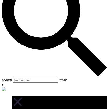
search
clear
x