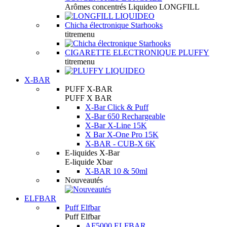
Arômes concentrés Liquideo LONGFILL
Chicha électronique Starhooks
titremenu
CIGARETTE ELECTRONIQUE PLUFFY
titremenu
X-BAR
PUFF X-BAR
PUFF X BAR
X-Bar Click & Puff
X-Bar 650 Rechargeable
X-Bar X-Line 15K
X Bar X-One Pro 15K
X-BAR - CUB-X 6K
E-liquides X-Bar
E-liquide Xbar
X-BAR 10 & 50ml
Nouveautés
ELFBAR
Puff Elfbar
Puff Elfbar
AF5000 ELFBAR