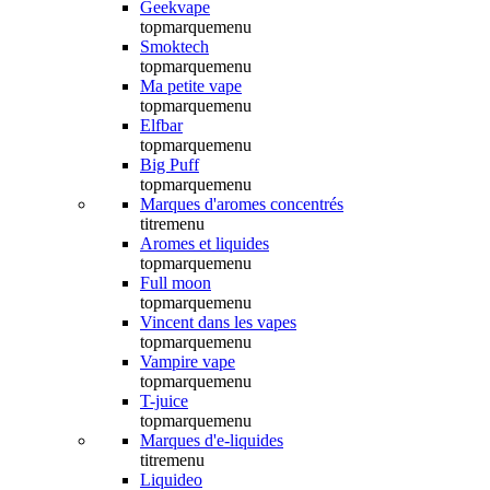
Geekvape
topmarquemenu
Smoktech
topmarquemenu
Ma petite vape
topmarquemenu
Elfbar
topmarquemenu
Big Puff
topmarquemenu
Marques d'aromes concentrés
titremenu
Aromes et liquides
topmarquemenu
Full moon
topmarquemenu
Vincent dans les vapes
topmarquemenu
Vampire vape
topmarquemenu
T-juice
topmarquemenu
Marques d'e-liquides
titremenu
Liquideo