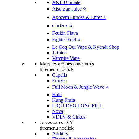
A&L Ultimate
Aisu Zap Juice ⭐️
Apozem Furiosa & Enfer ⭐️
Curieux ⭐️
Fcukin Flava
Fighter Fuel ⭐️
Le Coq Qui Vape & Kyandi Shop
T-Juice
Vampire Vape
Marques arômes concentrés
titremenu noclick
Capella
Fruizee
Full Moon & Jungle Wave ⭐️
Halo
Kung Fruits
LIQUIDEO LONGFILL
Nova
VDLV & Cirkus
Accessoires DIY
titremenu noclick
Additifs