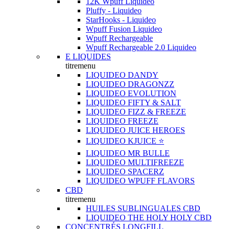
12K Wpuff Liquideo
Pluffy - Liquideo
StarHooks - Liquideo
Wpuff Fusion Liquideo
Wpuff Rechargeable
Wpuff Rechargeable 2.0 Liquideo
E LIQUIDES
titremenu
LIQUIDEO DANDY
LIQUIDEO DRAGONZZ
LIQUIDEO EVOLUTION
LIQUIDEO FIFTY & SALT
LIQUIDEO FIZZ & FREEZE
LIQUIDEO FREEZE
LIQUIDEO JUICE HEROES
LIQUIDEO KJUICE ⭐️
LIQUIDEO MR BULLE
LIQUIDEO MULTIFREEZE
LIQUIDEO SPACERZ
LIQUIDEO WPUFF FLAVORS
CBD
titremenu
HUILES SUBLINGUALES CBD
LIQUIDEO THE HOLY HOLY CBD
CONCENTRÉS LONGFILL