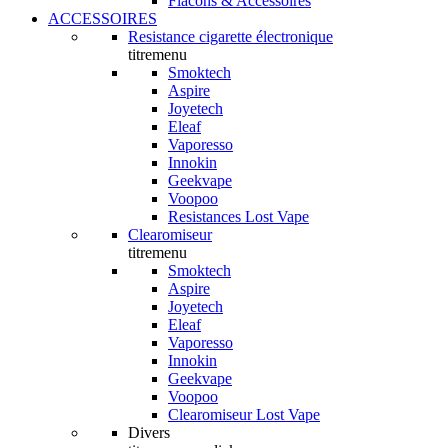
Flacons & Accessoires
ACCESSOIRES
Resistance cigarette électronique
titremenu
Smoktech
Aspire
Joyetech
Eleaf
Vaporesso
Innokin
Geekvape
Voopoo
Resistances Lost Vape
Clearomiseur
titremenu
Smoktech
Aspire
Joyetech
Eleaf
Vaporesso
Innokin
Geekvape
Voopoo
Clearomiseur Lost Vape
Divers