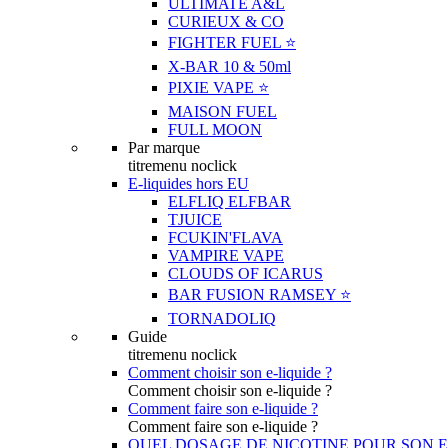
ULTIMATE A&L
CURIEUX & CO
FIGHTER FUEL ⭐️
X-BAR 10 & 50ml
PIXIE VAPE ⭐️
MAISON FUEL
FULL MOON
Par marque
titremenu noclick
E-liquides hors EU
ELFLIQ ELFBAR
TJUICE
FCUKIN'FLAVA
VAMPIRE VAPE
CLOUDS OF ICARUS
BAR FUSION RAMSEY ⭐️
TORNADOLIQ
Guide
titremenu noclick
Comment choisir son e-liquide ?
Comment choisir son e-liquide ?
Comment faire son e-liquide ?
Comment faire son e-liquide ?
QUEL DOSAGE DE NICOTINE POUR SON E