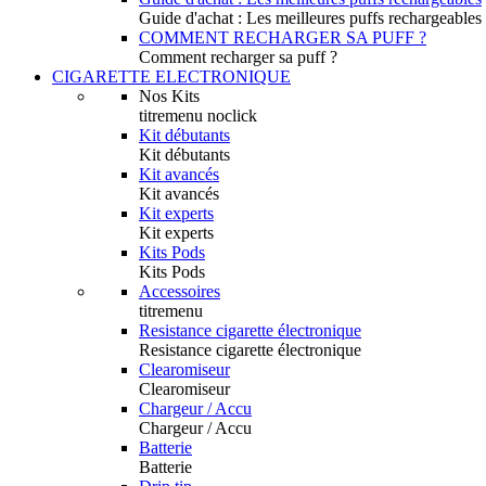
Guide d'achat : Les meilleures puffs rechargeables
COMMENT RECHARGER SA PUFF ?
Comment recharger sa puff ?
CIGARETTE ELECTRONIQUE
Nos Kits
titremenu noclick
Kit débutants
Kit débutants
Kit avancés
Kit avancés
Kit experts
Kit experts
Kits Pods
Kits Pods
Accessoires
titremenu
Resistance cigarette électronique
Resistance cigarette électronique
Clearomiseur
Clearomiseur
Chargeur / Accu
Chargeur / Accu
Batterie
Batterie