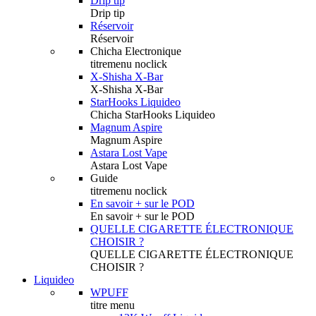
Drip tip
Drip tip
Réservoir
Réservoir
Chicha Electronique
titremenu noclick
X-Shisha X-Bar
X-Shisha X-Bar
StarHooks Liquideo
Chicha StarHooks Liquideo
Magnum Aspire
Magnum Aspire
Astara Lost Vape
Astara Lost Vape
Guide
titremenu noclick
En savoir + sur le POD
En savoir + sur le POD
QUELLE CIGARETTE ÉLECTRONIQUE
CHOISIR ?
QUELLE CIGARETTE ÉLECTRONIQUE
CHOISIR ?
Liquideo
WPUFF
titre menu