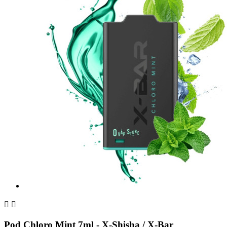


Pod Chloro Mint 7ml - X-Shisha / X-Bar