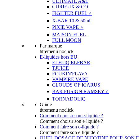
ULTIMATE A&L
CURIEUX & CO
FIGHTER FUEL ⭐️
X-BAR 10 & 50ml
PIXIE VAPE ⭐️
MAISON FUEL
FULL MOON
Par marque
titremenu noclick
E-liquides hors EU
ELFLIQ ELFBAR
TJUICE
FCUKIN'FLAVA
VAMPIRE VAPE
CLOUDS OF ICARUS
BAR FUSION RAMSEY ⭐️
TORNADOLIQ
Guide
titremenu noclick
Comment choisir son e-liquide ?
Comment choisir son e-liquide ?
Comment faire son e-liquide ?
Comment faire son e-liquide ?
QUEL DOSAGE DE NICOTINE POUR SON E