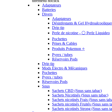
titremenu noclick
Adaptateurs
Batteries
Divers
Adaptateurs
Désinfestants & Gel Hydroalcoolique
Drip tip
Perle de nicotine - ⚪️ Perlz Liquideo
Pochettes
Prises & Cables
Produits Pokemon ⭐️
Pyrex / tubes
Réservoirs Pods
Drip tip
Mods Électro & Mécaniques
Pochettes
Pyrex / tubes
Réservoirs Pods
Snus
Sachets CBD (Snus sans tabac)
Sachets Nicotinés (Snus sans tabac)
Sachets nicotinés Frais (Snus sans tab
Sachets nicotinés Fruités (Snus sans t
Sachets nicotinés Strong (Snus sans t