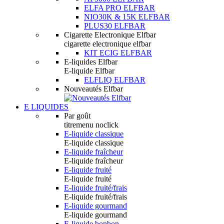
ELFA PRO ELFBAR
NIO30K & 15K ELFBAR
PLUS30 ELFBAR
Cigarette Electronique Elfbar
cigarette electronique elfbar
KIT ECIG ELFBAR
E-liquides Elfbar
E-liquide Elfbar
ELFLIQ ELFBAR
Nouveautés Elfbar
E LIQUIDES
Par goût
titremenu noclick
E-liquide classique
E-liquide classique
E-liquide fraîcheur
E-liquide fraîcheur
E-liquide fruité
E-liquide fruité
E-liquide fruité/frais
E-liquide fruité/frais
E-liquide gourmand
E-liquide gourmand
E-liquide bonbon