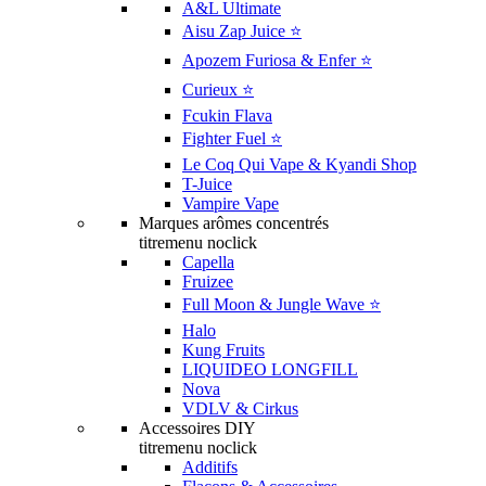
A&L Ultimate
Aisu Zap Juice ⭐️
Apozem Furiosa & Enfer ⭐️
Curieux ⭐️
Fcukin Flava
Fighter Fuel ⭐️
Le Coq Qui Vape & Kyandi Shop
T-Juice
Vampire Vape
Marques arômes concentrés
titremenu noclick
Capella
Fruizee
Full Moon & Jungle Wave ⭐️
Halo
Kung Fruits
LIQUIDEO LONGFILL
Nova
VDLV & Cirkus
Accessoires DIY
titremenu noclick
Additifs