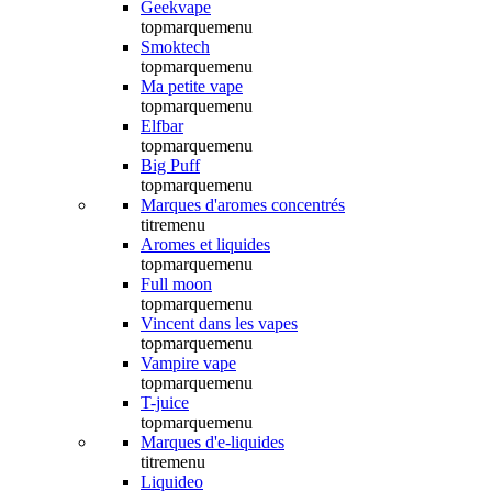
Geekvape
topmarquemenu
Smoktech
topmarquemenu
Ma petite vape
topmarquemenu
Elfbar
topmarquemenu
Big Puff
topmarquemenu
Marques d'aromes concentrés
titremenu
Aromes et liquides
topmarquemenu
Full moon
topmarquemenu
Vincent dans les vapes
topmarquemenu
Vampire vape
topmarquemenu
T-juice
topmarquemenu
Marques d'e-liquides
titremenu
Liquideo