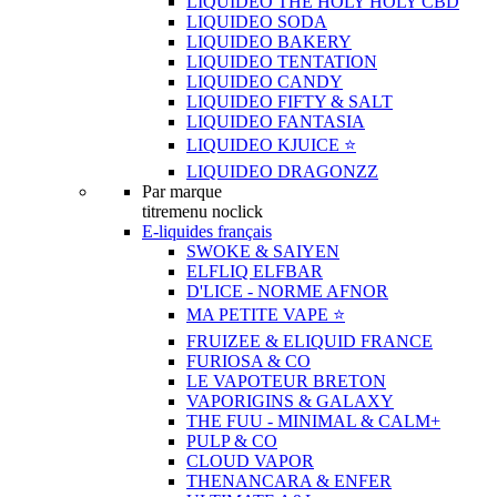
LIQUIDEO THE HOLY HOLY CBD
LIQUIDEO SODA
LIQUIDEO BAKERY
LIQUIDEO TENTATION
LIQUIDEO CANDY
LIQUIDEO FIFTY & SALT
LIQUIDEO FANTASIA
LIQUIDEO KJUICE ⭐️
LIQUIDEO DRAGONZZ
Par marque
titremenu noclick
E-liquides français
SWOKE & SAIYEN
ELFLIQ ELFBAR
D'LICE - NORME AFNOR
MA PETITE VAPE ⭐️
FRUIZEE & ELIQUID FRANCE
FURIOSA & CO
LE VAPOTEUR BRETON
VAPORIGINS & GALAXY
THE FUU - MINIMAL & CALM+
PULP & CO
CLOUD VAPOR
THENANCARA & ENFER