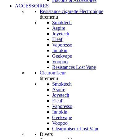
Flacons & Accessoires
ACCESSOIRES
Resistance cigarette électronique
titremenu
Smoktech
Aspire
Joyetech
Eleaf
Vaporesso
Innokin
Geekvape
Voopoo
Resistances Lost Vape
Clearomiseur
titremenu
Smoktech
Aspire
Joyetech
Eleaf
Vaporesso
Innokin
Geekvape
Voopoo
Clearomiseur Lost Vape
Divers