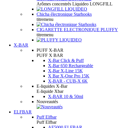
Arômes concentrés Liquideo LONGFILL
Chicha électronique Starhooks
titremenu
CIGARETTE ELECTRONIQUE PLUFFY
titremenu
X-BAR
PUFF X-BAR
PUFF X BAR
X-Bar Click & Puff
X-Bar 650 Rechargeable
X-Bar X-Line 15K
X Bar X-One Pro 15K
X-BAR - CUB-X 6K
E-liquides X-Bar
E-liquide Xbar
X-BAR 10 & 50ml
Nouveautés
ELFBAR
Puff Elfbar
Puff Elfbar
AF5000 ELFBAR