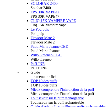
SOLOBAR 2400
Solobar 2400
FPS 30K VAPE47
FPS 30K VAPE47
CLIQ 15K VAMPIRE VAPE
Cliq 15K Vampire vape
Le Pod pulp
Pod pulp
Flawoor Mate 2
Flawoor Mate 2
Puud Marie Jeanne CBD
Puud Marie Jeanne
Willo Greeneo CBD
Willo greeneo
Puff JNR
PUFF JNR
Guide
titremenu noclick
TOP 10 des puffs
TOP 10 des puffs
Mieux comprendre l'interdiction de la puff
Mieux comprendre l'interdiction de la puff
Tout savoir sur la puff rechargeable
Tout savoir sur la puff rechargeable
Guide d'achat : Les meilleures puffs rechargeables