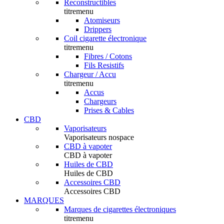
Reconstructibles
titremenu
Atomiseurs
Drippers
Coil cigarette électronique
titremenu
Fibres / Cotons
Fils Resistifs
Chargeur / Accu
titremenu
Accus
Chargeurs
Prises & Cables
CBD
Vaporisateurs
Vaporisateurs nospace
CBD à vapoter
CBD à vapoter
Huiles de CBD
Huiles de CBD
Accessoires CBD
Accessoires CBD
MARQUES
Marques de cigarettes électroniques
titremenu