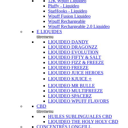
12K Wpuff Liquideo
Pluffy - Liquideo
StarHooks - Liquideo
Wpuff Fusion Liquideo
Wpuff Rechargeable
Wpuff Rechargeable 2.0 Liquideo
E LIQUIDES
titremenu
LIQUIDEO DANDY
LIQUIDEO DRAGONZZ
LIQUIDEO EVOLUTION
LIQUIDEO FIFTY & SALT
LIQUIDEO FIZZ & FREEZE
LIQUIDEO FREEZE
LIQUIDEO JUICE HEROES
LIQUIDEO KJUICE ⭐️
LIQUIDEO MR BULLE
LIQUIDEO MULTIFREEZE
LIQUIDEO SPACERZ
LIQUIDEO WPUFF FLAVORS
CBD
titremenu
HUILES SUBLINGUALES CBD
LIQUIDEO THE HOLY HOLY CBD
CONCENTRÉS LONGFILL