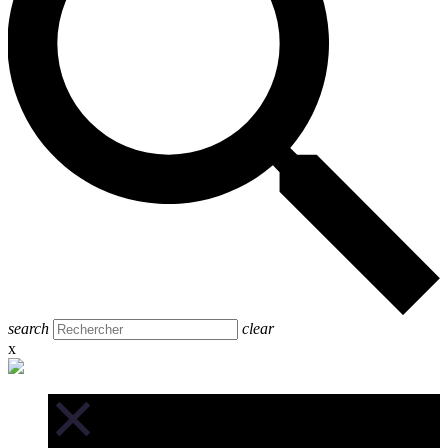
search
clear
x