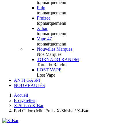
topmarquemenu
Pulp
topmarquemenu
Fruizee
topmarquemenu
X-bar
topmarquemenu
Vape 47
topmarquemenu
Nouvelles Marques
Nos Marques
TORNADO RANDM
Tornado Randm
LOST VAPE
Lost Vape
ANTI-GASPI
NOUVEAUTéS
Accueil
E-cigarettes
X-Shisha X-Bar
Pod Chloro Mint 7ml - X-Shisha / X-Bar