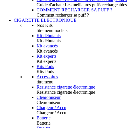
Guide d'achat : Les meilleures puffs rechargeables
COMMENT RECHARGER SA PUFF ?
Comment recharger sa puff ?
CIGARETTE ELECTRONIQUE
Nos Kits
titremenu noclick
Kit débutants
Kit débutants
Kit avancés
Kit avancés
Kit experts
Kit experts
Kits Pods
Kits Pods
Accessoires
titremenu
Resistance cigarette électronique
Resistance cigarette électronique
Clearomiseur
Clearomiseur
Chargeur / Accu
Chargeur / Accu
Batterie
Batterie