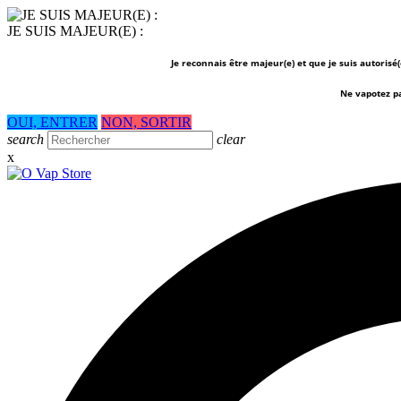
JE SUIS MAJEUR(E) :
Je reconnais être majeur(e) et que je suis autorisé
Ne vapotez p
OUI, ENTRER
NON, SORTIR
search
clear
x