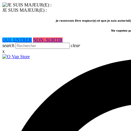
JE SUIS MAJEUR(E) :
Je reconnais être majeur(e) et que je suis autorisé
Ne vapotez p
OUI, ENTRER
NON, SORTIR
search
clear
x