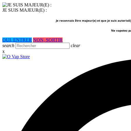
JE SUIS MAJEUR(E) :
Je reconnais être majeur(e) et que je suis autorisé
Ne vapotez p
OUI, ENTRER
NON, SORTIR
search
clear
x