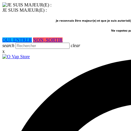
JE SUIS MAJEUR(E) :
Je reconnais être majeur(e) et que je suis autorisé
Ne vapotez p
OUI, ENTRER
NON, SORTIR
search
clear
x