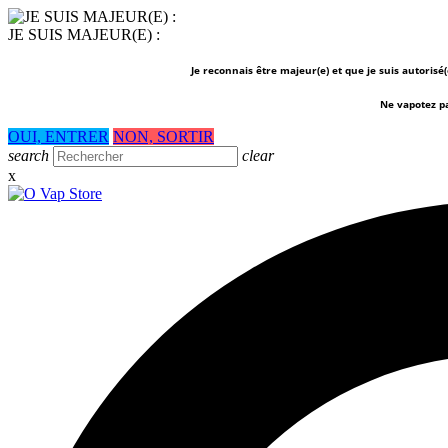
JE SUIS MAJEUR(E) :
Je reconnais être majeur(e) et que je suis autorisé
Ne vapotez p
OUI, ENTRER
NON, SORTIR
search
clear
x