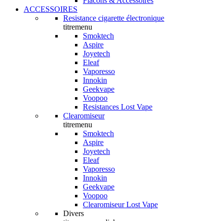
Flacons & Accessoires
ACCESSOIRES
Resistance cigarette électronique
titremenu
Smoktech
Aspire
Joyetech
Eleaf
Vaporesso
Innokin
Geekvape
Voopoo
Resistances Lost Vape
Clearomiseur
titremenu
Smoktech
Aspire
Joyetech
Eleaf
Vaporesso
Innokin
Geekvape
Voopoo
Clearomiseur Lost Vape
Divers