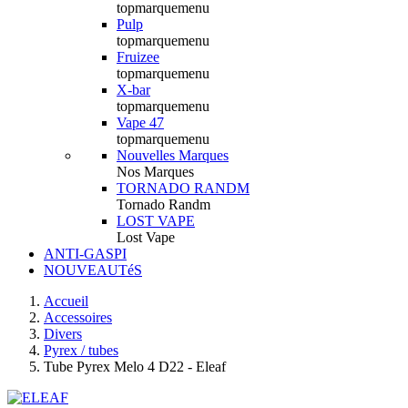
topmarquemenu
Pulp
topmarquemenu
Fruizee
topmarquemenu
X-bar
topmarquemenu
Vape 47
topmarquemenu
Nouvelles Marques
Nos Marques
TORNADO RANDM
Tornado Randm
LOST VAPE
Lost Vape
ANTI-GASPI
NOUVEAUTéS
Accueil
Accessoires
Divers
Pyrex / tubes
Tube Pyrex Melo 4 D22 - Eleaf