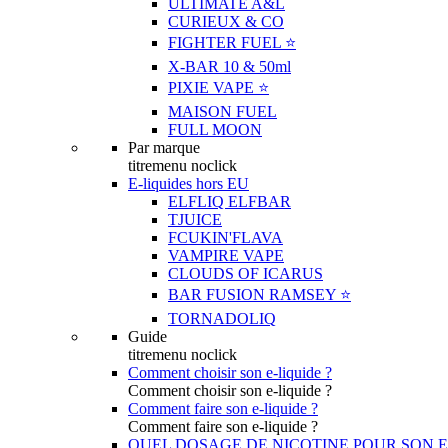
ULTIMATE A&L
CURIEUX & CO
FIGHTER FUEL ⭐️
X-BAR 10 & 50ml
PIXIE VAPE ⭐️
MAISON FUEL
FULL MOON
Par marque
titremenu noclick
E-liquides hors EU
ELFLIQ ELFBAR
TJUICE
FCUKIN'FLAVA
VAMPIRE VAPE
CLOUDS OF ICARUS
BAR FUSION RAMSEY ⭐️
TORNADOLIQ
Guide
titremenu noclick
Comment choisir son e-liquide ?
Comment choisir son e-liquide ?
Comment faire son e-liquide ?
Comment faire son e-liquide ?
QUEL DOSAGE DE NICOTINE POUR SON E