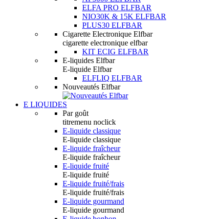
ELFA PRO ELFBAR
NIO30K & 15K ELFBAR
PLUS30 ELFBAR
Cigarette Electronique Elfbar
cigarette electronique elfbar
KIT ECIG ELFBAR
E-liquides Elfbar
E-liquide Elfbar
ELFLIQ ELFBAR
Nouveautés Elfbar
E LIQUIDES
Par goût
titremenu noclick
E-liquide classique
E-liquide classique
E-liquide fraîcheur
E-liquide fraîcheur
E-liquide fruité
E-liquide fruité
E-liquide fruité/frais
E-liquide fruité/frais
E-liquide gourmand
E-liquide gourmand
E-liquide bonbon