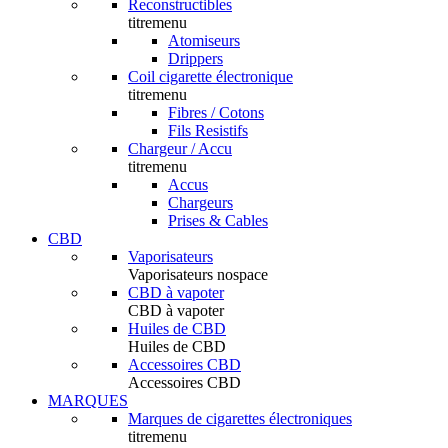
Reconstructibles
titremenu
Atomiseurs
Drippers
Coil cigarette électronique
titremenu
Fibres / Cotons
Fils Resistifs
Chargeur / Accu
titremenu
Accus
Chargeurs
Prises & Cables
CBD
Vaporisateurs
Vaporisateurs nospace
CBD à vapoter
CBD à vapoter
Huiles de CBD
Huiles de CBD
Accessoires CBD
Accessoires CBD
MARQUES
Marques de cigarettes électroniques
titremenu