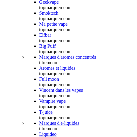
Geekvape
topmarquemenu
Smoktech
topmarquemenu
Ma petite vape
topmarquemenu
Elfbar
topmarquemenu
Big Puff
topmarquemenu
Marques d'aromes concentrés
titremenu
Aromes et liquides
topmarquemenu
Full moon
topmarquemenu
Vincent dans les vapes
topmarquemenu
Vampire vape
topmarquemenu
T-juice
topmarquemenu
Marques d'e-liquides
titremenu
Liquideo