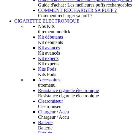
Guide d'achat : Les meilleures puffs rechargeables
COMMENT RECHARGER SA PUFF ?
Comment recharger sa puff ?
CIGARETTE ELECTRONIQUE
Nos Kits
titremenu noclick
Kit débutants
Kit débutants
Kit avancés
Kit avancés
Kit experts
Kit experts
Kits Pods
Kits Pods
Accessoires
titremenu
Resistance cigarette électronique
Resistance cigarette électronique
Clearomiseur
Clearomiseur
Chargeur / Accu
Chargeur / Accu
Batterie
Batterie