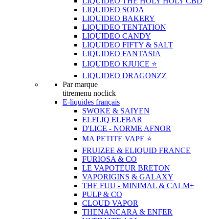
LIQUIDEO THE HOLY HOLY CBD
LIQUIDEO SODA
LIQUIDEO BAKERY
LIQUIDEO TENTATION
LIQUIDEO CANDY
LIQUIDEO FIFTY & SALT
LIQUIDEO FANTASIA
LIQUIDEO KJUICE ⭐️
LIQUIDEO DRAGONZZ
Par marque
titremenu noclick
E-liquides français
SWOKE & SAIYEN
ELFLIQ ELFBAR
D'LICE - NORME AFNOR
MA PETITE VAPE ⭐️
FRUIZEE & ELIQUID FRANCE
FURIOSA & CO
LE VAPOTEUR BRETON
VAPORIGINS & GALAXY
THE FUU - MINIMAL & CALM+
PULP & CO
CLOUD VAPOR
THENANCARA & ENFER