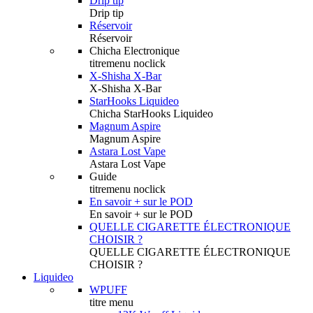
Drip tip
Drip tip
Réservoir
Réservoir
Chicha Electronique
titremenu noclick
X-Shisha X-Bar
X-Shisha X-Bar
StarHooks Liquideo
Chicha StarHooks Liquideo
Magnum Aspire
Magnum Aspire
Astara Lost Vape
Astara Lost Vape
Guide
titremenu noclick
En savoir + sur le POD
En savoir + sur le POD
QUELLE CIGARETTE ÉLECTRONIQUE
CHOISIR ?
QUELLE CIGARETTE ÉLECTRONIQUE
CHOISIR ?
Liquideo
WPUFF
titre menu