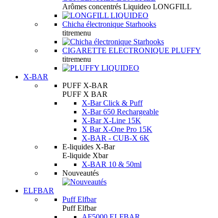
Arômes concentrés Liquideo LONGFILL
Chicha électronique Starhooks
titremenu
CIGARETTE ELECTRONIQUE PLUFFY
titremenu
X-BAR
PUFF X-BAR
PUFF X BAR
X-Bar Click & Puff
X-Bar 650 Rechargeable
X-Bar X-Line 15K
X Bar X-One Pro 15K
X-BAR - CUB-X 6K
E-liquides X-Bar
E-liquide Xbar
X-BAR 10 & 50ml
Nouveautés
ELFBAR
Puff Elfbar
Puff Elfbar
AF5000 ELFBAR