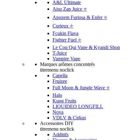
A&L Ultimate
Aisu Zap Juice ⭐️
Apozem Furiosa & Enfer ⭐️
Curieux ⭐️
Fcukin Flava
Fighter Fuel ⭐️
Le Coq Qui Vape & Kyandi Shop
T-Juice
Vampire Vape
Marques arômes concentrés
titremenu noclick
Capella
Fruizee
Full Moon & Jungle Wave ⭐️
Halo
Kung Fruits
LIQUIDEO LONGFILL
Nova
VDLV & Cirkus
Accessoires DIY
titremenu noclick
Additifs