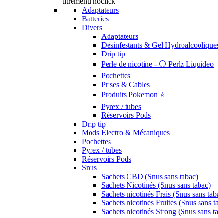
titremenu noclick
Adaptateurs
Batteries
Divers
Adaptateurs
Désinfestants & Gel Hydroalcoolique
Drip tip
Perle de nicotine - ⚪️ Perlz Liquideo
Pochettes
Prises & Cables
Produits Pokemon ⭐️
Pyrex / tubes
Réservoirs Pods
Drip tip
Mods Électro & Mécaniques
Pochettes
Pyrex / tubes
Réservoirs Pods
Snus
Sachets CBD (Snus sans tabac)
Sachets Nicotinés (Snus sans tabac)
Sachets nicotinés Frais (Snus sans tab
Sachets nicotinés Fruités (Snus sans t
Sachets nicotinés Strong (Snus sans t