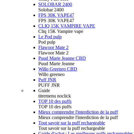
SOLOBAR 2400
Solobar 2400
FPS 30K VAPE47
FPS 30K VAPE47
CLIQ 15K VAMPIRE VAPE
Cliq 15K Vampire vape
Le Pod pulp
Pod pulp
Flawoor Mate 2
Flawoor Mate 2
Puud Marie Jeanne CBD
Puud Marie Jeanne
Willo Greeneo CBD
Willo greeneo
Puff JNR
PUFF JNR
Guide
titremenu noclick
TOP 10 des puffs
TOP 10 des puffs
Mieux comprendre l'interdiction de la puff
Mieux comprendre l'interdiction de la puff
Tout savoir sur la puff rechargeable
Tout savoir sur la puff rechargeable
Guide d'achat : Les meilleures puffs rechargeables