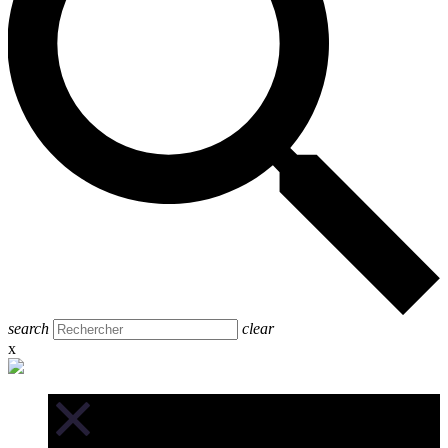
search
clear
x