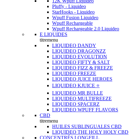
12K Wpuff Liquideo
Pluffy - Liquideo
StarHooks - Liquideo
Wpuff Fusion Liquideo
Wpuff Rechargeable
Wpuff Rechargeable 2.0 Liquideo
E LIQUIDES
titremenu
LIQUIDEO DANDY
LIQUIDEO DRAGONZZ
LIQUIDEO EVOLUTION
LIQUIDEO FIFTY & SALT
LIQUIDEO FIZZ & FREEZE
LIQUIDEO FREEZE
LIQUIDEO JUICE HEROES
LIQUIDEO KJUICE ⭐️
LIQUIDEO MR BULLE
LIQUIDEO MULTIFREEZE
LIQUIDEO SPACERZ
LIQUIDEO WPUFF FLAVORS
CBD
titremenu
HUILES SUBLINGUALES CBD
LIQUIDEO THE HOLY HOLY CBD
CONCENTRÉS LONGFILL