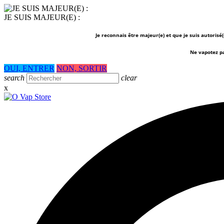
JE SUIS MAJEUR(E) :
Je reconnais être majeur(e) et que je suis autorisé
Ne vapotez p
OUI, ENTRER
NON, SORTIR
search
clear
x