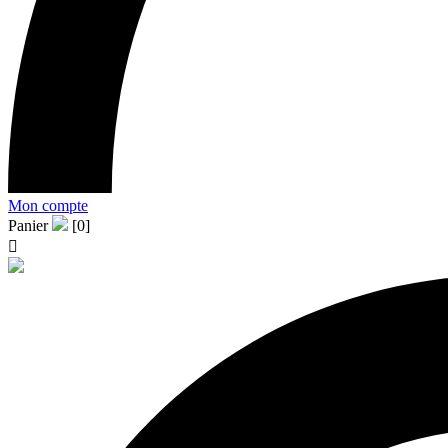
Mon compte
Panier
[0]
