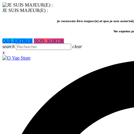
JE SUIS MAJEUR(E) :
Je reconnais être majeur(e) et que je suis autorisé
Ne vapotez p
OUI, ENTRER
NON, SORTIR
search
clear
x