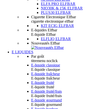
ELFA PRO ELFBAR
NIO30K & 15K ELFBAR
PLUS30 ELFBAR
Cigarette Electronique Elfbar
cigarette electronique elfbar
KIT ECIG ELFBAR
E-liquides Elfbar
E-liquide Elfbar
ELFLIQ ELFBAR
Nouveautés Elfbar
E LIQUIDES
Par goût
titremenu noclick
E-liquide classique
E-liquide classique
E-liquide fraîcheur
E-liquide fraîcheur
E-liquide fruité
E-liquide fruité
E-liquide fruité/frais
E-liquide fruité/frais
E-liquide gourmand
E-liquide gourmand
E-liquide bonbon