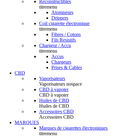
Reconstructibles
titremenu
Atomiseurs
Drippers
Coil cigarette électronique
titremenu
Fibres / Cotons
Fils Resistifs
Chargeur / Accu
titremenu
Accus
Chargeurs
Prises & Cables
CBD
Vaporisateurs
Vaporisateurs nospace
CBD à vapoter
CBD à vapoter
Huiles de CBD
Huiles de CBD
Accessoires CBD
Accessoires CBD
MARQUES
Marques de cigarettes électroniques
titremenu