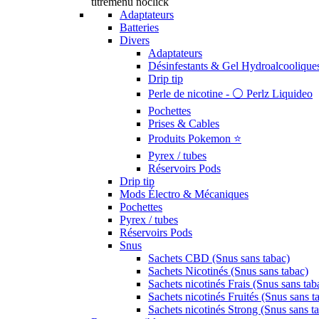
titremenu noclick
Adaptateurs
Batteries
Divers
Adaptateurs
Désinfestants & Gel Hydroalcoolique
Drip tip
Perle de nicotine - ⚪️ Perlz Liquideo
Pochettes
Prises & Cables
Produits Pokemon ⭐️
Pyrex / tubes
Réservoirs Pods
Drip tip
Mods Électro & Mécaniques
Pochettes
Pyrex / tubes
Réservoirs Pods
Snus
Sachets CBD (Snus sans tabac)
Sachets Nicotinés (Snus sans tabac)
Sachets nicotinés Frais (Snus sans tab
Sachets nicotinés Fruités (Snus sans t
Sachets nicotinés Strong (Snus sans t