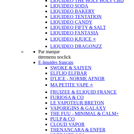
LIQUIDEO THE HOLY HOLY CBD
LIQUIDEO SODA
LIQUIDEO BAKERY
LIQUIDEO TENTATION
LIQUIDEO CANDY
LIQUIDEO FIFTY & SALT
LIQUIDEO FANTASIA
LIQUIDEO KJUICE ⭐️
LIQUIDEO DRAGONZZ
Par marque
titremenu noclick
E-liquides français
SWOKE & SAIYEN
ELFLIQ ELFBAR
D'LICE - NORME AFNOR
MA PETITE VAPE ⭐️
FRUIZEE & ELIQUID FRANCE
FURIOSA & CO
LE VAPOTEUR BRETON
VAPORIGINS & GALAXY
THE FUU - MINIMAL & CALM+
PULP & CO
CLOUD VAPOR
THENANCARA & ENFER