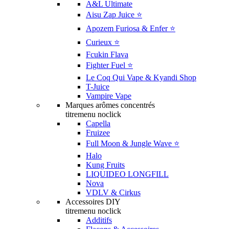
A&L Ultimate
Aisu Zap Juice ⭐️
Apozem Furiosa & Enfer ⭐️
Curieux ⭐️
Fcukin Flava
Fighter Fuel ⭐️
Le Coq Qui Vape & Kyandi Shop
T-Juice
Vampire Vape
Marques arômes concentrés
titremenu noclick
Capella
Fruizee
Full Moon & Jungle Wave ⭐️
Halo
Kung Fruits
LIQUIDEO LONGFILL
Nova
VDLV & Cirkus
Accessoires DIY
titremenu noclick
Additifs