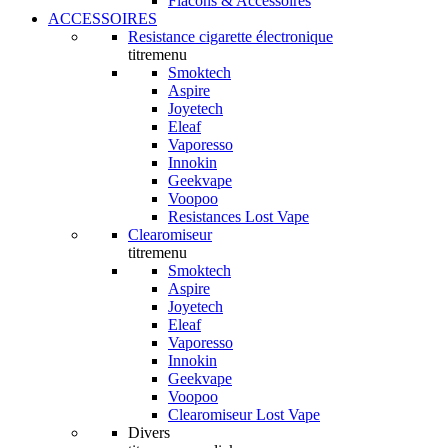
Flacons & Accessoires
ACCESSOIRES
Resistance cigarette électronique
titremenu
Smoktech
Aspire
Joyetech
Eleaf
Vaporesso
Innokin
Geekvape
Voopoo
Resistances Lost Vape
Clearomiseur
titremenu
Smoktech
Aspire
Joyetech
Eleaf
Vaporesso
Innokin
Geekvape
Voopoo
Clearomiseur Lost Vape
Divers