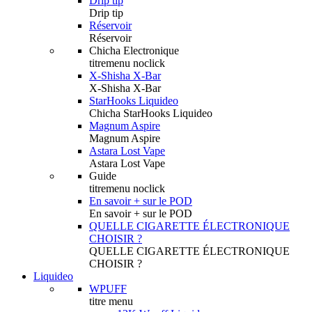
Drip tip
Drip tip
Réservoir
Réservoir
Chicha Electronique
titremenu noclick
X-Shisha X-Bar
X-Shisha X-Bar
StarHooks Liquideo
Chicha StarHooks Liquideo
Magnum Aspire
Magnum Aspire
Astara Lost Vape
Astara Lost Vape
Guide
titremenu noclick
En savoir + sur le POD
En savoir + sur le POD
QUELLE CIGARETTE ÉLECTRONIQUE
CHOISIR ?
QUELLE CIGARETTE ÉLECTRONIQUE
CHOISIR ?
Liquideo
WPUFF
titre menu