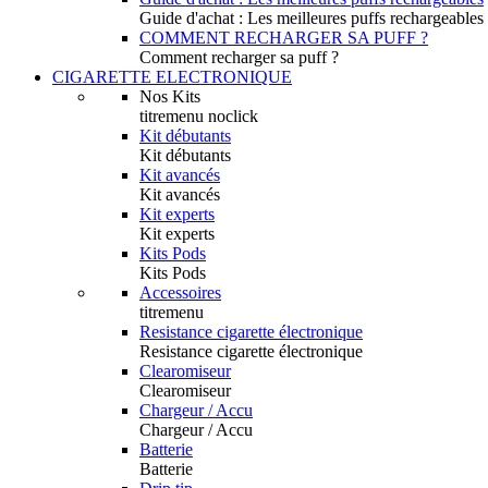
Guide d'achat : Les meilleures puffs rechargeables
COMMENT RECHARGER SA PUFF ?
Comment recharger sa puff ?
CIGARETTE ELECTRONIQUE
Nos Kits
titremenu noclick
Kit débutants
Kit débutants
Kit avancés
Kit avancés
Kit experts
Kit experts
Kits Pods
Kits Pods
Accessoires
titremenu
Resistance cigarette électronique
Resistance cigarette électronique
Clearomiseur
Clearomiseur
Chargeur / Accu
Chargeur / Accu
Batterie
Batterie