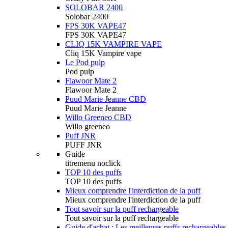
SOLOBAR 2400
Solobar 2400
FPS 30K VAPE47
FPS 30K VAPE47
CLIQ 15K VAMPIRE VAPE
Cliq 15K Vampire vape
Le Pod pulp
Pod pulp
Flawoor Mate 2
Flawoor Mate 2
Puud Marie Jeanne CBD
Puud Marie Jeanne
Willo Greeneo CBD
Willo greeneo
Puff JNR
PUFF JNR
Guide
titremenu noclick
TOP 10 des puffs
TOP 10 des puffs
Mieux comprendre l'interdiction de la puff
Mieux comprendre l'interdiction de la puff
Tout savoir sur la puff rechargeable
Tout savoir sur la puff rechargeable
Guide d'achat : Les meilleures puffs rechargeables