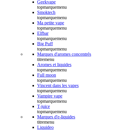
Geekvape
topmarquemenu
Smoktech
topmarquemenu
Ma petite vape
topmarquemenu
Elfbar
topmarquemenu
Big Puff
topmarquemenu
Marques d'aromes concentrés
titremenu
Aromes et liquides
topmarquemenu
Full moon
topmarquemenu
Vincent dans les vapes
topmarquemenu
Vampire vape
topmarquemenu
T-juice
topmarquemenu
Marques d'e-liquides
titremenu
Liquideo