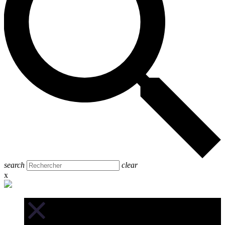
search
clear
x