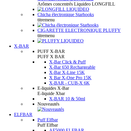
Arômes concentrés Liquideo LONGFILL
Chicha électronique Starhooks
titremenu
CIGARETTE ELECTRONIQUE PLUFFY
titremenu
X-BAR
PUFF X-BAR
PUFF X BAR
X-Bar Click & Puff
X-Bar 650 Rechargeable
X-Bar X-Line 15K
X Bar X-One Pro 15K
X-BAR - CUB-X 6K
E-liquides X-Bar
E-liquide Xbar
X-BAR 10 & 50ml
Nouveautés
ELFBAR
Puff Elfbar
Puff Elfbar
AF5000 ELFBAR