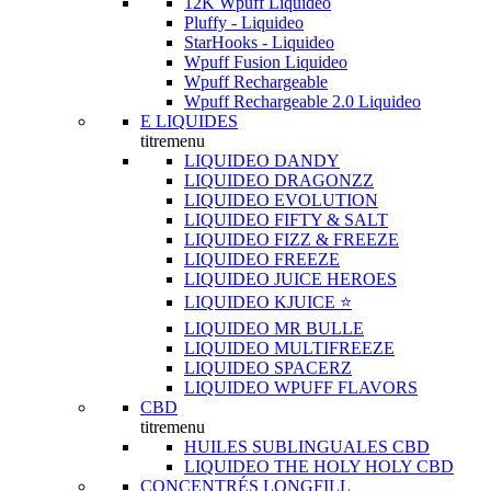
12K Wpuff Liquideo
Pluffy - Liquideo
StarHooks - Liquideo
Wpuff Fusion Liquideo
Wpuff Rechargeable
Wpuff Rechargeable 2.0 Liquideo
E LIQUIDES
titremenu
LIQUIDEO DANDY
LIQUIDEO DRAGONZZ
LIQUIDEO EVOLUTION
LIQUIDEO FIFTY & SALT
LIQUIDEO FIZZ & FREEZE
LIQUIDEO FREEZE
LIQUIDEO JUICE HEROES
LIQUIDEO KJUICE ⭐️
LIQUIDEO MR BULLE
LIQUIDEO MULTIFREEZE
LIQUIDEO SPACERZ
LIQUIDEO WPUFF FLAVORS
CBD
titremenu
HUILES SUBLINGUALES CBD
LIQUIDEO THE HOLY HOLY CBD
CONCENTRÉS LONGFILL