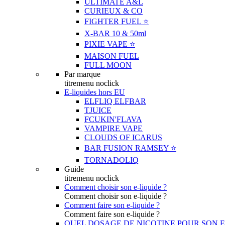
ULTIMATE A&L
CURIEUX & CO
FIGHTER FUEL ⭐️
X-BAR 10 & 50ml
PIXIE VAPE ⭐️
MAISON FUEL
FULL MOON
Par marque
titremenu noclick
E-liquides hors EU
ELFLIQ ELFBAR
TJUICE
FCUKIN'FLAVA
VAMPIRE VAPE
CLOUDS OF ICARUS
BAR FUSION RAMSEY ⭐️
TORNADOLIQ
Guide
titremenu noclick
Comment choisir son e-liquide ?
Comment choisir son e-liquide ?
Comment faire son e-liquide ?
Comment faire son e-liquide ?
QUEL DOSAGE DE NICOTINE POUR SON E