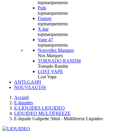
topmarquemenu
Pulp
topmarquemenu
Fruizee
topmarquemenu
X-bar
topmarquemenu
Vape 47
topmarquemenu
Nouvelles Marques
Nos Marques
TORNADO RANDM
Tornado Randm
LOST VAPE
Lost Vape
ANTI-GASPI
NOUVEAUTéS
Accueil
E-liquides
E-LIQUIDES LIQUIDEO
LIQUIDEO MULTIFREEZE
E-liquide Galipette 50ml - Multifreeze Liquideo